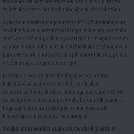
másodpercek alatt megérkeznek a célcímre a platform
fejlett okosszerződés technológiájának köszönhetően.
A platform emellett megszünteti a KYC-követelményeket,
tovább növelve a hozzáférhetőséget, miközben vonzóbbá
teszi azok számára, akik nagyra értékelik a magánéletet és
az anonimitást. Több mint 50 000 blokkláncot támogatva a
Lunex Network lehetővé teszi a jól ismert tokenek, például
a Solana vagy a Dogecoin cseréjét.
Erőteljes cross-chain technológiájával és intuitív
kialakításával a Lunex Network újradefiniálja a
decentralizált kereskedést. Jelenlegi ára csupán 0,0046
dollár, így kiváló lehetőséget kínál a befektetők számára,
hogy egy előremutató DEX platformon keresztül
kihasználják a bikaciklust. Ne maradj le!
További információkat a Lunex Networkről (LNEX) itt