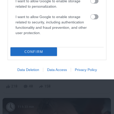
I want to allow Google to enable storage
10 h 5 min
related to personalization.
I want to allow Google to enable storage
related to security, including authentication
functionality and fraud prevention, and other
user protection.
CONFIRM
Fungus Dries Up And Falls Off After The First
Use
Data Deletion
Data Access
Privacy Policy
More
218
48
158
11 h 33 min