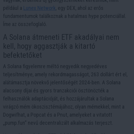
például a
Lunex Network
, egy DEX, ahol az erős
fundamentumok találkoznak a hatalmas hype potenciállal.
Íme az összefoglaló.
A Solana átmeneti ETF akadályai nem
kell, hogy aggasztják a kitartó
befektetőket
A Solana figyelemre méltó negyedik negyedéves
teljesítménye, amely rekordmagasságot, 263 dollárt ért el,
alátámasztja növekvő jelentőségét 2024-ben. A Solana
alacsony díjai és gyors tranzakciói ösztönözték a
felhasználók adaptációját, és hozzájárultak a Solana
virágzó mém ökoszisztémájához, olyan mémekkel, mint a
Dogwifhat, a Popcat és a Pnut, amelyeket a vitatott
„pump.fun” nevű decentralizált alkalmazás terjeszt.