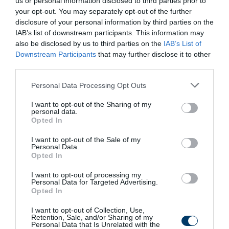
us or personal information disclosed to third parties prior to
kriptovaluta befektetések kockázata és volatilitása
your opt-out. You may separately opt-out of the further
kiemelkedően magas.
disclosure of your personal information by third parties on the
IAB’s list of downstream participants. This information may
also be disclosed by us to third parties on the
IAB’s List of
26 min
Downstream Participants
that may further disclose it to other
third parties.
Please note that this website/app uses one or more Google
Personal Data Processing Opt Outs
services and may gather and store information including but
not limited to your visit or usage behaviour. You may click to
I want to opt-out of the Sharing of my
personal data.
grant or deny consent to Google and its third-party tags to
Opted In
use your data for below specified purposes in below Google
consent section.
I want to opt-out of the Sale of my
Personal Data.
Opted In
Fungus Is A Parasite, And It Dies From A Drop Of
I want to opt-out of processing my
Plain...
Personal Data for Targeted Advertising.
Opted In
More
I want to opt-out of Collection, Use,
Retention, Sale, and/or Sharing of my
319
151
354
Personal Data that Is Unrelated with the