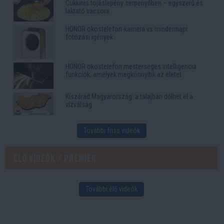
Cukkinis tojáslepény serpenyőben – egyszerű és
laktató vacsora
HONOR okostelefon-kamera vs mindennapi
fotózási igények
HONOR okostelefon mesterséges intelligencia
funkciók, amelyek megkönnyítik az életet
Kiszárad Magyarország: a talajban dőlhet el a
vízválság
További friss videók
Élő videók / Premier
További élő videók