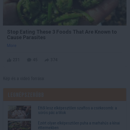
Stop Eating These 3 Foods That Are Known to
Cause Parasites
More
231
45
374
Kép és a videó forrása:
Legnépszerűbb
Ettől lesz elképesztően szaftos a csirkecomb: a
sörös pác a titok
Ezért olyan elképesztően puha a marhahús a kínai
éttermekben