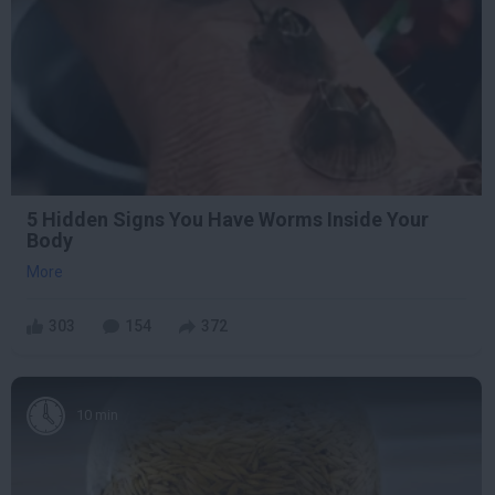
5 Hidden Signs You Have Worms Inside Your
Body
More
303
154
372
10 min