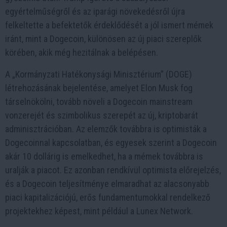
egyértelműségről és az iparági növekedésről újra
felkeltette a befektetők érdeklődését a jól ismert mémek
iránt, mint a Dogecoin, különösen az új piaci szereplők
körében, akik még hezitálnak a belépésen.
A „Kormányzati Hatékonysági Minisztérium” (DOGE)
létrehozásának bejelentése, amelyet Elon Musk fog
társelnökölni, tovább növeli a Dogecoin mainstream
vonzerejét és szimbolikus szerepét az új, kriptobarát
adminisztrációban. Az elemzők továbbra is optimisták a
Dogecoinnal kapcsolatban, és egyesek szerint a Dogecoin
akár 10 dollárig is emelkedhet, ha a mémek továbbra is
uralják a piacot. Ez azonban rendkívül optimista előrejelzés,
és a Dogecoin teljesítménye elmaradhat az alacsonyabb
piaci kapitalizációjú, erős fundamentumokkal rendelkező
projektekhez képest, mint például a Lunex Network.