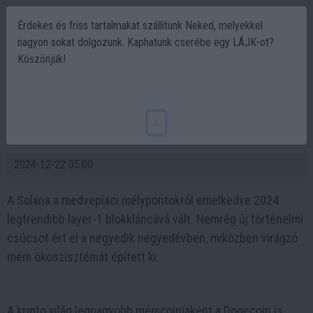
Érdekes és friss tartalmakat szállítunk Neked, melyekkel
nagyon sokat dolgozunk. Kaphatunk cserébe egy LÁJK-ot?
Köszönjük!
Solana mémcoinok továbbra is dominálnak,
de a Dogecoin és a Lunex Network is
x
hatalmas lehetőséget kínál
2024-12-22 05:00
A Solana a medvepiaci mélypontokról emelkedve 2024
legtrendibb layer-1 blokkláncává vált. Nemrég új történelmi
csúcsot ért el a negyedik negyedévben, miközben virágzó
mém ökoszisztémát épített ki.
A kripto világ legnagyobb mémcoinjaként a Dogecoin is