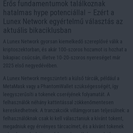
Erős fundamentumok találkoznak
hatalmas hype potenciállal – Ezért a
Lunex Network egyértelmű választás az
aktuális bikaciklusban
A Lunex Network gyorsan kiemelkedő szereplővé válik a
kriptoszektorban, és akár 100-szoros hozamot is hozhat a
bikapiac csúcsán, illetve 10-20-szoros nyereséget már
2025 első negyedévében.
A Lunex Network megszünteti a külső tárcák, például a
MetaMask vagy a PhantomWallet szükségességét, így
leegyszerűsíti a tokenek cseréjének folyamatát. A
felhasználók néhány kattintással zökkenőmentesen
kereskedhetnek. A tranzakciók villámgyorsan teljesülnek: a
felhasználóknak csak ki kell választaniuk a kívánt tokent,
megadniuk egy érvényes tárcacímet, és a kívánt tokenek