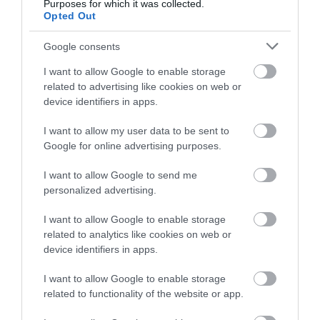
Purposes for which it was collected.
Opted Out
10 h 4 min
Google consents
I want to allow Google to enable storage
related to advertising like cookies on web or
device identifiers in apps.
I want to allow my user data to be sent to
Google for online advertising purposes.
I want to allow Google to send me
personalized advertising.
This Simple Trick Removes All Parasites From
Your Body!
I want to allow Google to enable storage
related to analytics like cookies on web or
More
device identifiers in apps.
345
142
126
I want to allow Google to enable storage
related to functionality of the website or app.