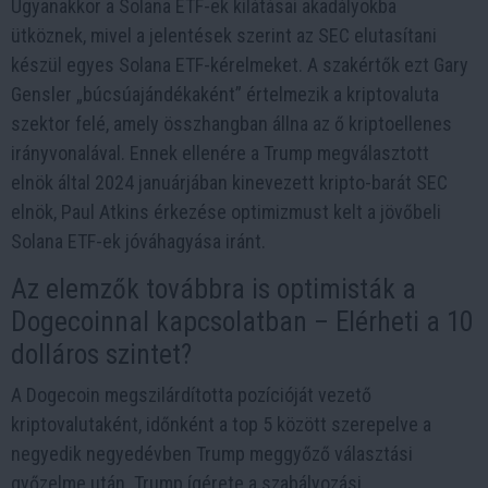
Ugyanakkor a Solana ETF-ek kilátásai akadályokba
ütköznek, mivel a jelentések szerint az SEC elutasítani
készül egyes Solana ETF-kérelmeket. A szakértők ezt Gary
Gensler „búcsúajándékaként” értelmezik a kriptovaluta
szektor felé, amely összhangban állna az ő kriptoellenes
irányvonalával. Ennek ellenére a Trump megválasztott
elnök által 2024 januárjában kinevezett kripto-barát SEC
elnök, Paul Atkins érkezése optimizmust kelt a jövőbeli
Solana ETF-ek jóváhagyása iránt.
Az elemzők továbbra is optimisták a
Dogecoinnal kapcsolatban – Elérheti a 10
dolláros szintet?
A Dogecoin megszilárdította pozícióját vezető
kriptovalutaként, időnként a top 5 között szerepelve a
negyedik negyedévben Trump meggyőző választási
győzelme után. Trump ígérete a szabályozási