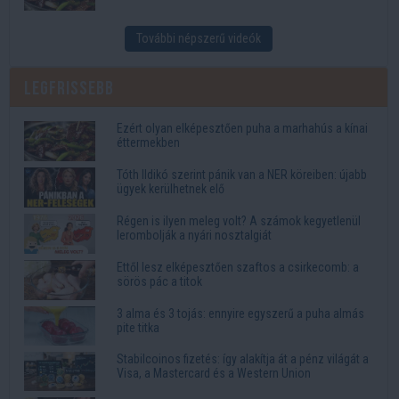
További népszerű videók
Legfrissebb
Ezért olyan elképesztően puha a marhahús a kínai
éttermekben
Tóth Ildikó szerint pánik van a NER köreiben: újabb
ügyek kerülhetnek elő
Régen is ilyen meleg volt? A számok kegyetlenül
lerombolják a nyári nosztalgiát
Ettől lesz elképesztően szaftos a csirkecomb: a
sörös pác a titok
3 alma és 3 tojás: ennyire egyszerű a puha almás
pite titka
Stabilcoinos fizetés: így alakítja át a pénz világát a
Visa, a Mastercard és a Western Union