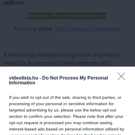
találhatsz:
Weboldal:
https://lunexnetwork.com
Közösségi oldalak:
https://linktr.ee/lunexnetwork
...
A fenti írás egy vendégtartalom így annak tartalmáért a
VideoLista.hu semminemű felelősséget nem vállal.
A megjelenített információk nem minősíthetők befektetési
videolista.hu -
Do Not Process My Personal
tanácsadásnak, befektetési ajánlásnak, értékpapír /
Information
kriptovaluta / token / ICO stb. jegyzésére, vételére,
eladására vonatkozó felhívásnak, azok kizárólag
If you wish to opt-out of the sale, sharing to third parties, or
tájékoztatásul szolgálnak. Minden befektetés esetében
processing of your personal or sensitive information for
targeted advertising by us, please use the below opt-out
kiemelten fontos az azt megalapozó információk és
section to confirm your selection. Please note that after your
lehetőségek széleskörű megismerése. Fektessen be
opt-out request is processed you may continue seeing
megfontoltan, járjon el pénzügyeiben felelősségteljesen! A
interest-based ads based on personal information utilized by