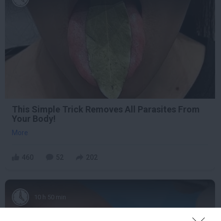
This Simple Trick Removes All Parasites From
Your Body!
More
460
52
202
10 h 50 min