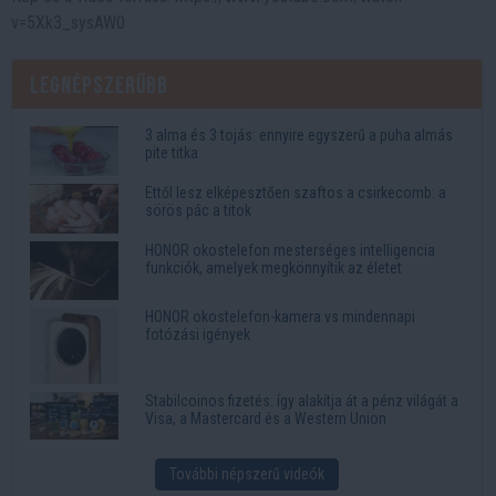
v=5Xk3_sysAW0
Legnépszerűbb
3 alma és 3 tojás: ennyire egyszerű a puha almás
pite titka
Ettől lesz elképesztően szaftos a csirkecomb: a
sörös pác a titok
HONOR okostelefon mesterséges intelligencia
funkciók, amelyek megkönnyítik az életet
HONOR okostelefon-kamera vs mindennapi
fotózási igények
Stabilcoinos fizetés: így alakítja át a pénz világát a
Visa, a Mastercard és a Western Union
További népszerű videók