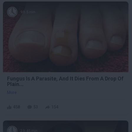
9 h 5 min
Fungus Is A Parasite, And It Dies From A Drop Of
Plain...
More
458
53
154
2 h 45 min