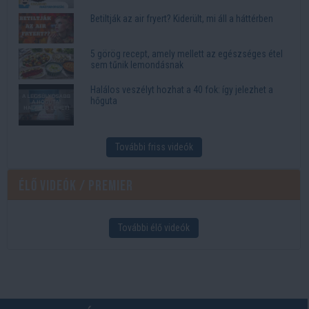
Betiltják az air fryert? Kiderült, mi áll a háttérben
5 görög recept, amely mellett az egészséges étel
sem tűnik lemondásnak
Halálos veszélyt hozhat a 40 fok: így jelezhet a
hőguta
További friss videók
Élő videók / Premier
További élő videók