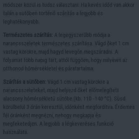
módszer közül is tudsz választani. Ha kevés időd van akkor
talán a sütőben történő szárítás a legjobb és
leghatékonyabb.
Természetes szárítás:
A legegyszerűbb módja a
narancsszeletek természetes szárítása. Vágd őket 1 cm
vastag körökre, majd hagyd levegőn megszáradni. A
folyamat több napig tart, attól függően, hogy milyewn az
otthonod hőmérsékletel és páratartalma.
Szárítás a sütőben:
Vágd 1 cm vastag körökre a
narancsszeleteket, majd helyezd őket előmelegített
alacsony hőmérsékletű sütőbe (kb. 110 -140 °C). Süsd
körülbelül 3 órán keresztül, időnként megfordítva. Érdemes
fél óránként megnézni, nehogy megkapja és
megfeketedjen. A legjobb a légkeveréses funkció
használata.