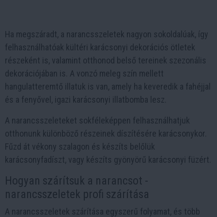
Ha megszáradt, a narancsszeletek nagyon sokoldalúak, így
felhasználhatóak kültéri karácsonyi dekorációs ötletek
részeként is, valamint otthonod belső tereinek szezonális
dekorációjában is. A vonzó meleg szín mellett
hangulatteremtő illatuk is van, amely ha keveredik a fahéjjal
és a fenyővel, igazi karácsonyi illatbomba lesz.
A narancsszeleteket sokféleképpen felhasználhatjuk
otthonunk különböző részeinek díszítésére karácsonykor.
Fűzd át vékony szalagon és készíts belőlük
karácsonyfadíszt, vagy készíts gyönyörű karácsonyi füzért.
Hogyan szárítsuk a narancsot -
narancsszeletek profi szárítása
A narancsszeletek szárítása egyszerű folyamat, és több