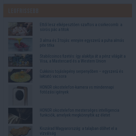
Legfrissebb
Ettől lesz elképesztően szaftos a csirkecomb: a
sörös pác a titok
3 alma és 3 tojás: ennyire egyszerű a puha almás
pite titka
Stabilcoinos fizetés: így alakítja át a pénz világát a
Visa, a Mastercard és a Western Union
Cukkinis tojáslepény serpenyőben – egyszerű és
laktató vacsora
HONOR okostelefon-kamera vs mindennapi
fotózási igények
HONOR okostelefon mesterséges intelligencia
funkciók, amelyek megkönnyítik az életet
Kiszárad Magyarország: a talajban dőlhet el a
vízválság