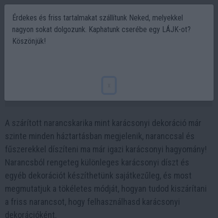
Érdekes és friss tartalmakat szállítunk Neked, melyekkel
nagyon sokat dolgozunk. Kaphatunk cserébe egy LÁJK-ot?
Köszönjük!
Szárított narancskarika készítése
sütőben a karácsonyi dekorációhoz
x
2023-12-16 09:31
A szárított narancskarika mint karácsonyi dekoráció már
szinte minden háztartásban megjelenik, naranccsal és
fűszerekkel díszíteni ma már igazi karácsonyi hagyomány!
Narancsból rengeteg különleges karácsonyi díszt és
egyéb dekorációt készíthetünk sajátkezűleg, és most
megmutatjuk a tökéletes módját, hogyan tudod kiszárítani
a friss narancsot, hogy felhasználhasd karácsonyi
dekorációként.