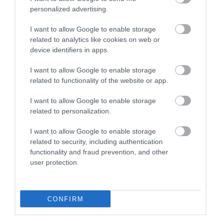
personalized advertising.
I want to allow Google to enable storage
related to analytics like cookies on web or
5 Hidden Signs You Have Worms Inside Your
device identifiers in apps.
Body
More
I want to allow Google to enable storage
related to functionality of the website or app.
324
148
332
I want to allow Google to enable storage
related to personalization.
I want to allow Google to enable storage
2 h 37 min
related to security, including authentication
functionality and fraud prevention, and other
user protection.
CONFIRM