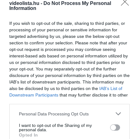
videolista.hu -
Do Not Process My Personal
Information
If you wish to opt-out of the sale, sharing to third parties, or
processing of your personal or sensitive information for
targeted advertising by us, please use the below opt-out
section to confirm your selection. Please note that after your
opt-out request is processed you may continue seeing
Fungus Dries Up And Falls Off After The First
interest-based ads based on personal information utilized by
Use
us or personal information disclosed to third parties prior to
your opt-out. You may separately opt-out of the further
More
disclosure of your personal information by third parties on the
IAB’s list of downstream participants. This information may
500
59
147
also be disclosed by us to third parties on the
IAB’s List of
Downstream Participants
that may further disclose it to other
third parties.
4 h 32 min
Please note that this website/app uses one or more Google
Personal Data Processing Opt Outs
services and may gather and store information including but
not limited to your visit or usage behaviour. You may click to
I want to opt-out of the Sharing of my
personal data.
grant or deny consent to Google and its third-party tags to
Opted In
use your data for below specified purposes in below Google