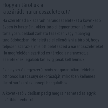
Hogyan tároljuk a
kiszárádt narancsszeleteket?
Ha szeretnéd a kiszáradt narancsszeleteket a következő
évben is használni, akkor tárold légmentesen záródó
tartályban, például zárható tasakban vagy műanyag
tárolódobozban. Ne felejtsd el ellenőrizni a tárolót, hogy
teljesen száraz-e, mielőtt beleteszed a narancsszeleteket.
Ha megfelelően szárítod és tárolod a narancsot, a
szeleteknek legalább két évig jónak kell lenniük.
Ez a gyors és egyszerű módszer garantáltan feldobja
otthonod karácsonyi dekorációját, miközben kellemes
illatot varázsol az ünnepi hangulathoz.
A következő videóban pedig meg is nézheted az egyik
szárítási technikát.