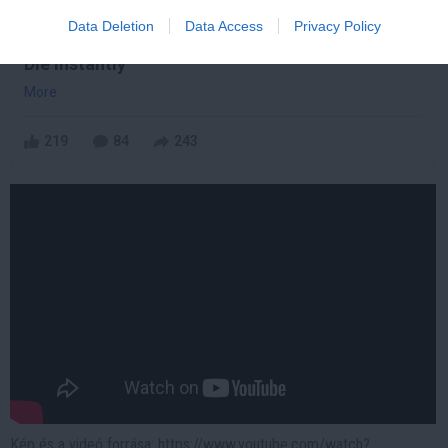
Data Deletion
Data Access
Privacy Policy
One Teaspoon And All The Worms In The Body
Die Instantly
More
219
84
243
Kép és a videó forrása: https://www.youtube.com/watch?