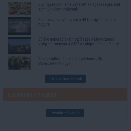
5 görög recept, amely mellett az egészséges étel
sem tűnik lemondásnak
Halálos veszélyt hozhat a 40 fok: így jelezhet a
hőguta
35 éve generációkat hoz össze a Művészetek
Völgye – megvan a 2027-es időpont és a bérletár
10 nap kultúra – elindult a jubileumi, 35.
Művészetek Völgye
További friss videók
Élő videók / Premier
További élő videók