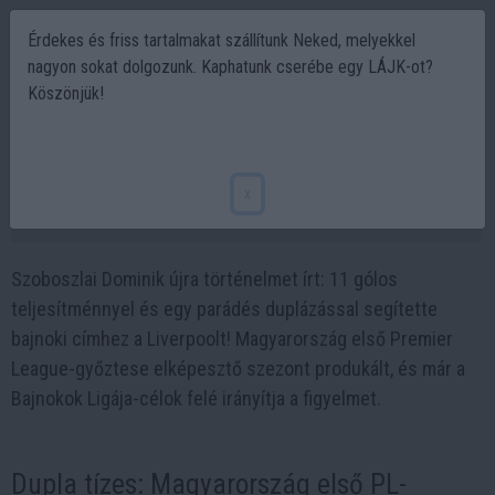
Érdekes és friss tartalmakat szállítunk Neked, melyekkel
nagyon sokat dolgozunk. Kaphatunk cserébe egy LÁJK-ot?
Köszönjük!
Szoboszlai Dominik 11 gólos bravúrja: így
lett ő Magyarország első PL-győztese
x
2025-04-28 20:48
Szoboszlai Dominik újra történelmet írt: 11 gólos
teljesítménnyel és egy parádés duplázással segítette
bajnoki címhez a Liverpoolt! Magyarország első Premier
League-győztese elképesztő szezont produkált, és már a
Bajnokok Ligája-célok felé irányítja a figyelmet.
Dupla tízes: Magyarország első PL-