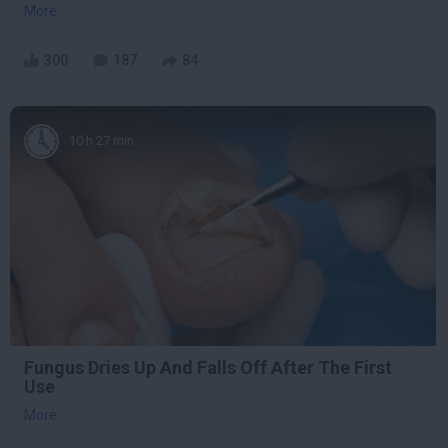
More
300
187
84
10 h 27 min
Fungus Dries Up And Falls Off After The First
Use
More