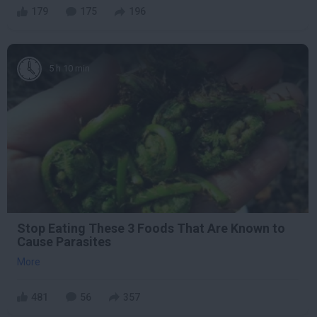
179
175
196
5 h 10 min
Stop Eating These 3 Foods That Are Known to
Cause Parasites
More
481
56
357