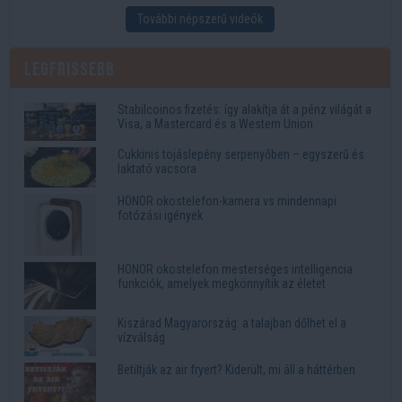
További népszerű videók
Legfrissebb
Stabilcoinos fizetés: így alakítja át a pénz világát a
Visa, a Mastercard és a Western Union
Cukkinis tojáslepény serpenyőben – egyszerű és
laktató vacsora
HONOR okostelefon-kamera vs mindennapi
fotózási igények
HONOR okostelefon mesterséges intelligencia
funkciók, amelyek megkönnyítik az életet
Kiszárad Magyarország: a talajban dőlhet el a
vízválság
Betiltják az air fryert? Kiderült, mi áll a háttérben