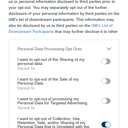
us or personal information disclosed to third parties prior to
7 min
your opt-out. You may separately opt-out of the further
disclosure of your personal information by third parties on the
IAB’s list of downstream participants. This information may
also be disclosed by us to third parties on the
IAB’s List of
Downstream Participants
that may further disclose it to other
third parties.
Please note that this website/app uses one or more Google
Personal Data Processing Opt Outs
services and may gather and store information including but
not limited to your visit or usage behaviour. You may click to
I want to opt-out of the Sharing of my
personal data.
grant or deny consent to Google and its third-party tags to
One Teaspoon And All The Worms In The Body
Opted In
use your data for below specified purposes in below Google
Die Instantly
consent section.
I want to opt-out of the Sale of my
More
Personal Data.
Opted In
186
183
215
I want to opt-out of processing my
Personal Data for Targeted Advertising.
Opted In
I want to opt-out of Collection, Use,
Retention, Sale, and/or Sharing of my
Personal Data that Is Unrelated with the