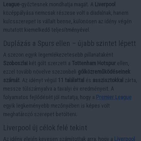
League
-győztesnek mondhatja magát. A
Liverpool
középpályása nemcsak részese volt a diadalnak, hanem
kulcsszerepet is vállalt benne, különösen az idény végén
mutatott kiemelkedő teljesítményével.
Duplázás a Spurs ellen – újabb szintet lépett
A szezon egyik legemlékezetesebb pillanataként
Szoboszlai
két gólt szerzett a
Tottenham Hotspur
ellen,
ezzel tovább növelve szezonbeli
gólközreműködéseinek
számát
. Az idényt végül
11 találattal
és
asszisztokkal
zárta,
messze túlszárnyalva a tavalyi év eredményeit. A
folyamatos fejlődését jól mutatja, hogy a
Premier League
egyik legkeményebb mezőnyében is képes volt
meghatározó szerepet betölteni.
Liverpool új célok felé tekint
Az idény elején kevesen számítottak arra, hogy a
Liverpool