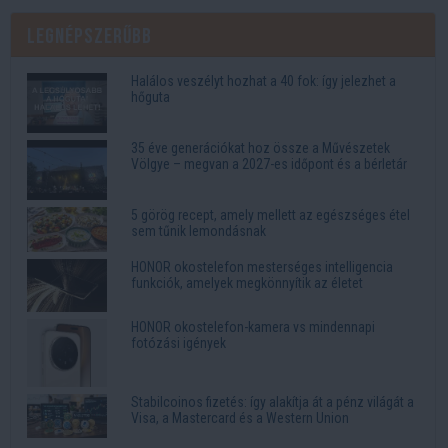
Legnépszerűbb
Halálos veszélyt hozhat a 40 fok: így jelezhet a
hőguta
35 éve generációkat hoz össze a Művészetek
Völgye – megvan a 2027-es időpont és a bérletár
5 görög recept, amely mellett az egészséges étel
sem tűnik lemondásnak
HONOR okostelefon mesterséges intelligencia
funkciók, amelyek megkönnyítik az életet
HONOR okostelefon-kamera vs mindennapi
fotózási igények
Stabilcoinos fizetés: így alakítja át a pénz világát a
Visa, a Mastercard és a Western Union