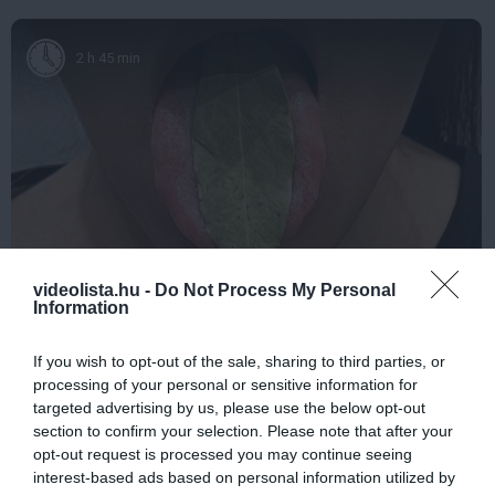
2 h 45 min
videolista.hu -
Do Not Process My Personal
This Simple Trick Removes All Parasites From
Information
Your Body!
More
If you wish to opt-out of the sale, sharing to third parties, or
processing of your personal or sensitive information for
targeted advertising by us, please use the below opt-out
440
55
89
section to confirm your selection. Please note that after your
opt-out request is processed you may continue seeing
interest-based ads based on personal information utilized by