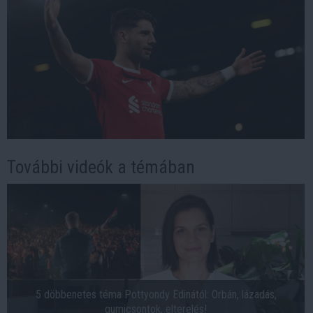
További videók a témában
5 döbbenetes téma Pottyondy Edinától: Orbán, lázadás,
gumicsontok, elterelés!