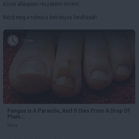
közös álláspont részeként történt.
Nézd meg a tolmács botrányos fordítását!
17 min
Fungus Is A Parasite, And It Dies From A Drop Of
Plain...
More