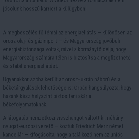
fordította a tolmács. A videót nézve a tolmácsnak nem
jósolunk hosszú karriert a külügyben!
A megbeszélés fő témái az energiaellátás — különösen az
orosz olaj- és gázimport — és Magyarország jövőbeli
energiabiztonsága voltak, mivel a kormányfő célja, hogy
Magyarország számára télen is biztosítsa a megfizethető
és stabil energiaellátást.
Ugyanakkor szóba került az orosz–ukrán háború és a
béketárgyalások lehetősége is: Orbán hangsúlyozta, hogy
hazánk kész helyszínt biztosítani akár a
békefolyamatoknak.
A látogatás nemzetközi visszhangot váltott ki: néhány
nyugat-európai vezető — köztük Friedrich Merz német
kancellár — kifogásolta, hogy a találkozó nem az uniós