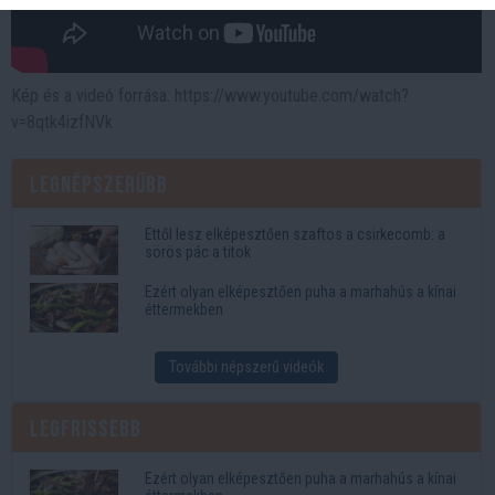
Kép és a videó forrása: https://www.youtube.com/watch?
v=8qtk4izfNVk
Legnépszerűbb
Ettől lesz elképesztően szaftos a csirkecomb: a
sörös pác a titok
Ezért olyan elképesztően puha a marhahús a kínai
éttermekben
További népszerű videók
Legfrissebb
Ezért olyan elképesztően puha a marhahús a kínai