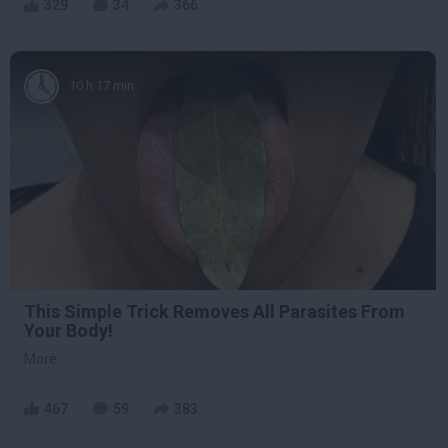
329
34
366
10 h 17 min
This Simple Trick Removes All Parasites From
Your Body!
More
467
59
383