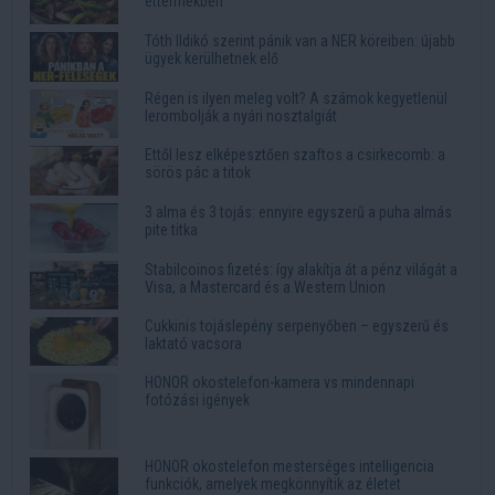
éttermekben
Tóth Ildikó szerint pánik van a NER köreiben: újabb
ügyek kerülhetnek elő
Régen is ilyen meleg volt? A számok kegyetlenül
lerombolják a nyári nosztalgiát
Ettől lesz elképesztően szaftos a csirkecomb: a
sörös pác a titok
3 alma és 3 tojás: ennyire egyszerű a puha almás
pite titka
Stabilcoinos fizetés: így alakítja át a pénz világát a
Visa, a Mastercard és a Western Union
Cukkinis tojáslepény serpenyőben – egyszerű és
laktató vacsora
HONOR okostelefon-kamera vs mindennapi
fotózási igények
HONOR okostelefon mesterséges intelligencia
funkciók, amelyek megkönnyítik az életet