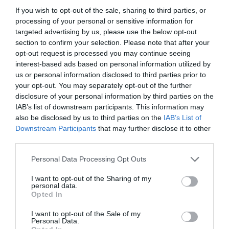
If you wish to opt-out of the sale, sharing to third parties, or
processing of your personal or sensitive information for
targeted advertising by us, please use the below opt-out
section to confirm your selection. Please note that after your
opt-out request is processed you may continue seeing
interest-based ads based on personal information utilized by
us or personal information disclosed to third parties prior to
your opt-out. You may separately opt-out of the further
disclosure of your personal information by third parties on the
IAB’s list of downstream participants. This information may
5 Hidden Signs You Have Worms Inside Your
also be disclosed by us to third parties on the
IAB’s List of
Body
Downstream Participants
that may further disclose it to other
More
third parties.
Please note that this website/app uses one or more Google
Personal Data Processing Opt Outs
470
50
164
services and may gather and store information including but
not limited to your visit or usage behaviour. You may click to
I want to opt-out of the Sharing of my
personal data.
grant or deny consent to Google and its third-party tags to
Opted In
use your data for below specified purposes in below Google
10 h 22 min
consent section.
I want to opt-out of the Sale of my
Personal Data.