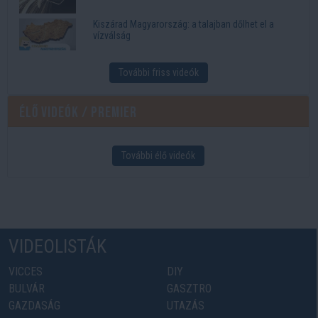
Kiszárad Magyarország: a talajban dőlhet el a
vízválság
További friss videók
Élő videók / Premier
További élő videók
VIDEOLISTÁK
VICCES
DIY
BULVÁR
GASZTRO
GAZDASÁG
UTAZÁS