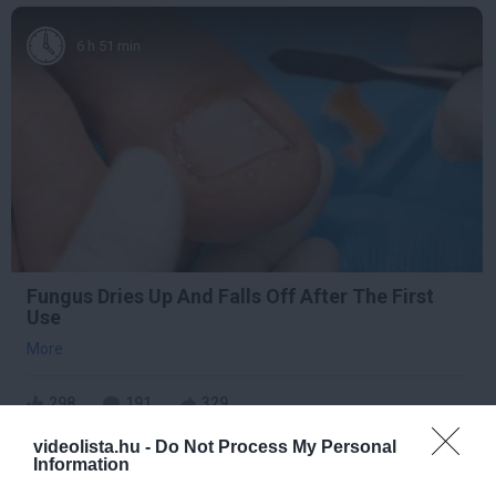
6 h 51 min
Fungus Dries Up And Falls Off After The First
Use
More
298
191
329
videolista.hu -
Do Not Process My Personal
Information
7 h 27 min