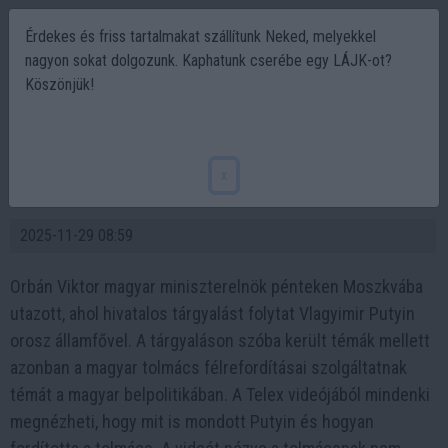
Érdekes és friss tartalmakat szállítunk Neked, melyekkel
nagyon sokat dolgozunk. Kaphatunk cserébe egy LÁJK-ot?
Köszönjük!
Vajon Orbán Viktor utólag megnézi, hogy
mit is mondott pontosan Putyin? Mi lesz a
x
tolmáccsal?
2025-11-29 08:59
Orbán Viktor magyar miniszterelnök pénteken Moszkvába
utazott, ahol hivatalos tárgyalást folytat Vlagyimir Putyin
orosz államfővel. A tárgyaláson szóba került témák mellett
azonban a magyar tolmács félrefordításai szolgáltatnak
témát a magyar belpolitikában. A Telex videójából mindenki
megnézheti, hogy mit is mondott Putyin és hogyan