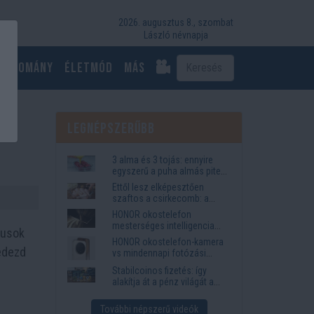
2026. augusztus 8., szombat
László névnapja
Tudomány
Életmód
más
Legnépszerűbb
3 alma és 3 tojás: ennyire
egyszerű a puha almás pite
titka
Ettől lesz elképesztően
szaftos a csirkecomb: a
sörös pác a titok
HONOR okostelefon
mesterséges intelligencia
rusok
funkciók, amelyek
HONOR okostelefon-kamera
megkönnyítik az életet
Fedezd
vs mindennapi fotózási
igények
Stabilcoinos fizetés: így
alakítja át a pénz világát a
Visa, a Mastercard és a
Western Union
További népszerű videók