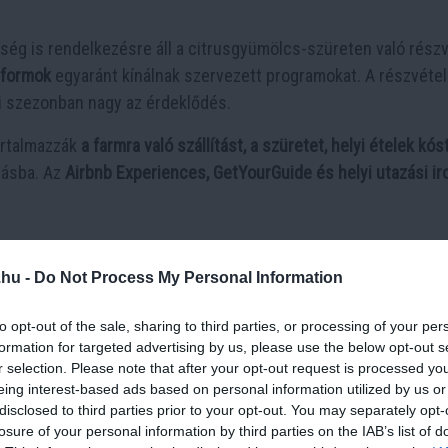
ég is rendelkezésre áll a citrusgyümölcs-szüreten való részv
atformok
egyaránt kínálnak szervezett programokat. A részvéte
szi szezonban nagy az érdeklődés.
artalmazzák
a farmra való szállítást, a szüretet, helyi ételek kós
dásba. Az
Airbnb Experiences, GetYourGuide és helyi utazási ir
.hu -
Do Not Process My Personal Information
to opt-out of the sale, sharing to third parties, or processing of your per
formation for targeted advertising by us, please use the below opt-out s
r selection. Please note that after your opt-out request is processed y
eing interest-based ads based on personal information utilized by us or
disclosed to third parties prior to your opt-out. You may separately opt-
losure of your personal information by third parties on the IAB’s list of