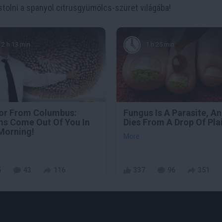
tolni a spanyol citrusgyümölcs-szüret világába!
2 h 13 min
1 h 25 min
or From Columbus:
Fungus Is A Parasite, An
s Come Out Of You In
Dies From A Drop Of Plai
Morning!
More
5
43
116
337
96
351