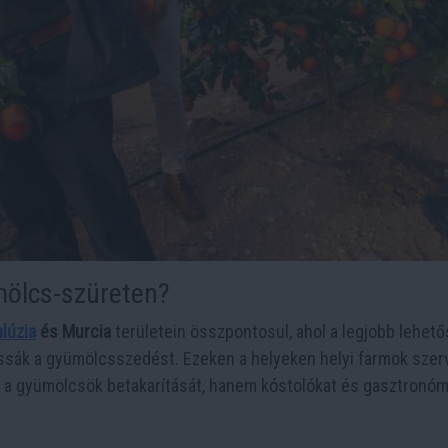
ümölcs-szüreten?
lúzia
és Murcia
területein összpontosul, ahol a legjobb lehet
hassák a gyümölcsszedést. Ezeken a helyeken helyi farmok sze
 a gyümölcsök betakarítását, hanem kóstolókat és gasztronóm