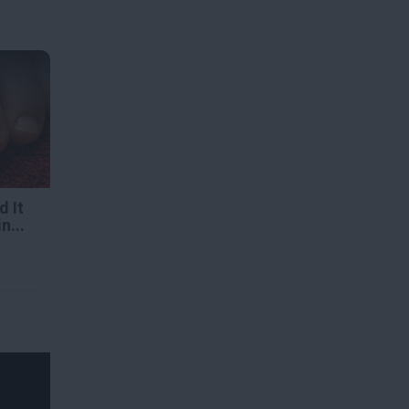
d It
n...