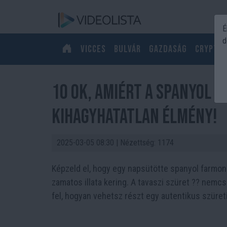
É
d
Vicces
Bulvár
Gazdaság
Crypto
10 ok, amiért a spanyol n
kihagyhatatlan élmény!
2025-03-05 08:30
| Nézettség: 1174
Képzeld el, hogy egy napsütötte spanyol farmon 
zamatos illata kering. A tavaszi szüret ?? nemc
fel, hogyan vehetsz részt egy autentikus szüre