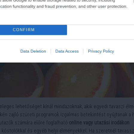
cation functionality and fraud prevention, and other user protection.
CONFIRM
Data Deletion
Data Access
Privacy Policy
nleges lehetőséget kínál mindazoknak, akik egyedi tavaszi él
én zajló szüreti programok izgalmas betekintést nyújtanak a h
tazók számára előre foglalható
online vagy utazási irodákon
 kóstolókkal és egyéb helyi élményekkel. Ha szeretnél tavassz