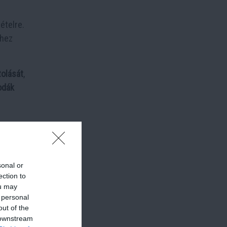
ételre.
lhez
tolását
,
odák
sonal or
ection to
ou may
 personal
out of the
 downstream