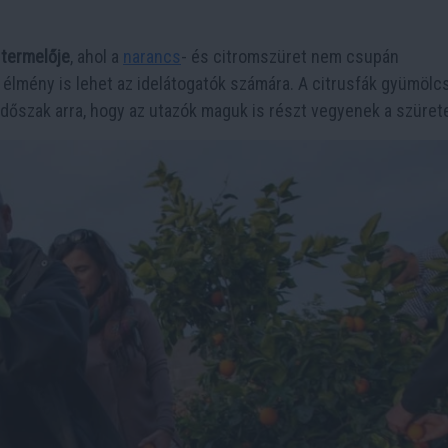
 termelője
, ahol a
narancs
- és citromszüret nem csupán
lmény is lehet az idelátogatók számára. A citrusfák gyümölc
 időszak arra, hogy az utazók maguk is részt vegyenek a szüret