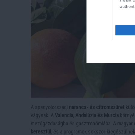
authenti
A spanyolországi
narancs- és citromszüret
külö
vágynak. A
Valencia, Andalúzia és Murcia
környék
mezőgazdaságba és gasztronómiába. A magyar u
keresztül
, és a programok sokszor kiegészülnek