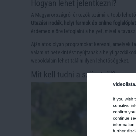
Hogyan lehet jelentkezni?
A Magyarországról érkezők számára több lehetős
Utazási irodák, helyi farmok és online foglalópl
érdemes előre lefoglalni a helyet, mivel a tava
Ajánlatos olyan programokat keresni, amelyek t
valamint betekintést nyújtanak a helyi gazdálko
weboldalain lehet találni ilyen lehetőségeket.
Mit kell tudni a szüretről?
videolista
If you wish 
sensitive in
confirm you
continue se
information 
further disc