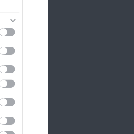
egtöbb
g
helyi
bről
elők