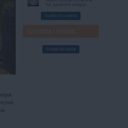
fok: így jelezhet a hőguta
További friss videók
Élő videók / Premier
További élő videók
őségek
rveznek
iai