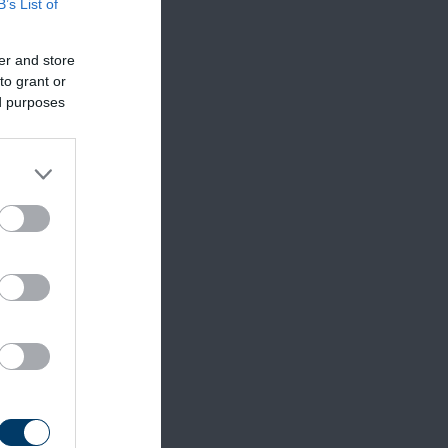
B’s List of
er and store
to grant or
ed purposes