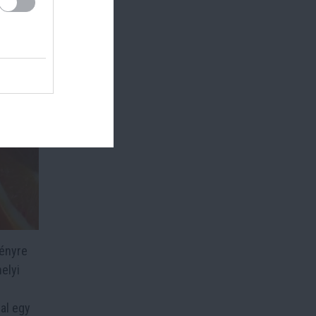
ményre
elyi
al egy