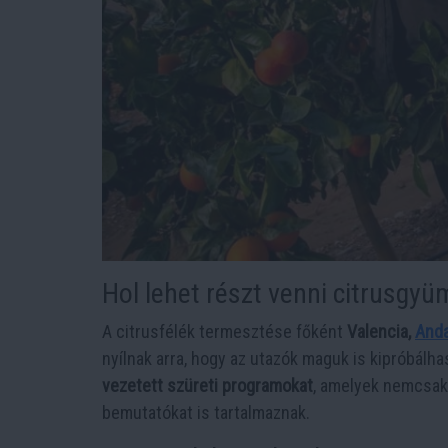
Hol lehet részt venni citrusgy
A citrusfélék termesztése főként
Valencia,
Anda
nyílnak arra, hogy az utazók maguk is kipróbál
vezetett szüreti programokat
, amelyek nemcsak
bemutatókat is tartalmaznak.