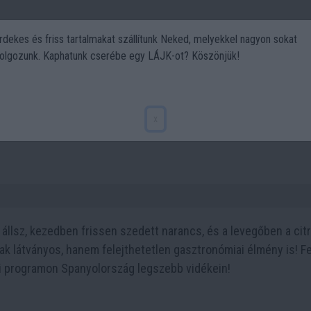
rdekes és friss tartalmakat szállítunk Neked, melyekkel nagyon sokat
olgozunk. Kaphatunk cserébe egy LÁJK-ot? Köszönjük!
Politika
Art
Kert
DIY
Gasztro
Utazás
Sport
arancs ? és citromszüret ?
x
állsz, kezedben frissen szedett narancs, és a levegőben a cit
sak látványos, hanem felejthetetlen gasztronómiai élmény is! 
ti programon Spanyolország legszebb vidékein!