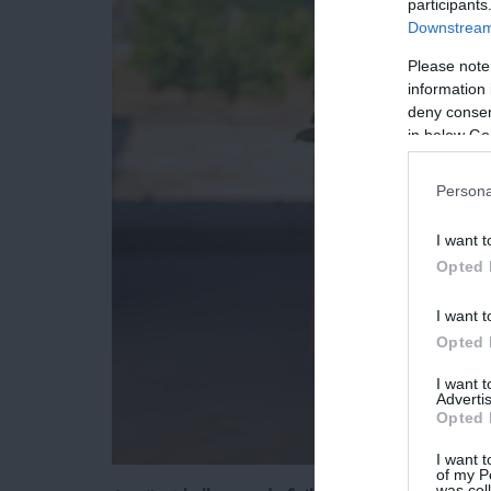
participants
Downstream 
Please note
information 
deny consent
in below Go
Persona
I want t
Opted 
I want t
Opted 
I want 
Advertis
Opted 
I want t
of my P
was col