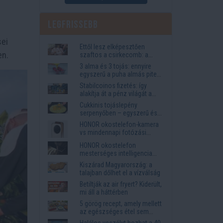
Legfrissebb
sei
Ettől lesz elképesztően
en.
szaftos a csirkecomb: a
sörös pác a titok
3 alma és 3 tojás: ennyire
egyszerű a puha almás pite
titka
Stabilcoinos fizetés: így
alakítja át a pénz világát a
Visa, a Mastercard és a
Cukkinis tojáslepény
Western Union
serpenyőben – egyszerű és
laktató vacsora
HONOR okostelefon-kamera
vs mindennapi fotózási
igények
HONOR okostelefon
mesterséges intelligencia
funkciók, amelyek
Kiszárad Magyarország: a
megkönnyítik az életet
talajban dőlhet el a vízválság
Betiltják az air fryert? Kiderült,
mi áll a háttérben
5 görög recept, amely mellett
az egészséges étel sem
tűnik lemondásnak
Halálos veszélyt hozhat a 40