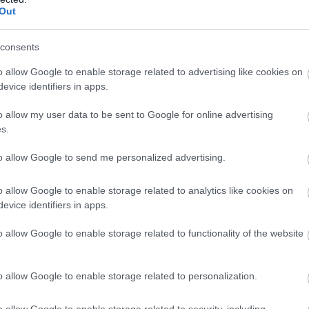
ppen ezért fontos a megfelelő ruházat és kényelmes cipő. A l
Out
lamint lehetőséget adnak arra, hogy a résztvevők
saját kezűle
íneken gyakran tartanak
citruslekvár-készítési bemutatókat és 
consents
mokat
is.
o allow Google to enable storage related to advertising like cookies on
citrusgyümölcs-szüreten?
evice identifiers in apps.
o allow my user data to be sent to Google for online advertising
ülálló élmény
, hanem lehetőség arra is, hogy az ember közeleb
s.
azdasági módszereit és a helyi ízeket
. Az aktív pihenést kedv
ket és új ismereteket nyújthat.
to allow Google to send me personalized advertising.
o allow Google to enable storage related to analytics like cookies on
evice identifiers in apps.
o allow Google to enable storage related to functionality of the website
o allow Google to enable storage related to personalization.
o allow Google to enable storage related to security, including