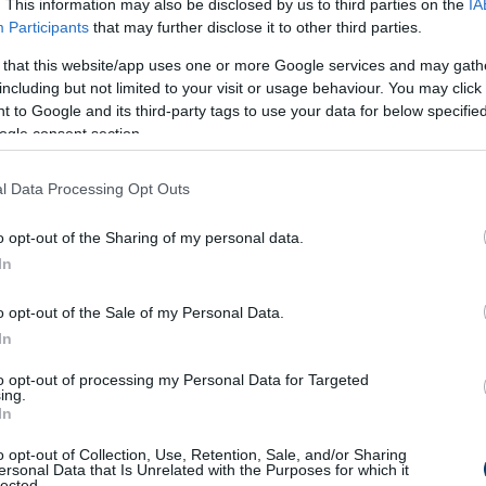
. This information may also be disclosed by us to third parties on the
IA
Participants
that may further disclose it to other third parties.
 that this website/app uses one or more Google services and may gath
including but not limited to your visit or usage behaviour. You may click 
 to Google and its third-party tags to use your data for below specifi
ogle consent section.
l Data Processing Opt Outs
o opt-out of the Sharing of my personal data.
In
o opt-out of the Sale of my Personal Data.
In
to opt-out of processing my Personal Data for Targeted
ing.
In
o opt-out of Collection, Use, Retention, Sale, and/or Sharing
ersonal Data that Is Unrelated with the Purposes for which it
lected.