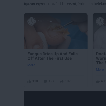
igazán egyedi utazást tervezni, érdemes belekós
1 h 35 min
Fungus Dries Up And Falls
Doct
Off After The First Use
Worm
The 
More
More
310
197
107
40