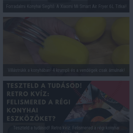
Forradalmi Konyhai Segítő: A Xiaomi Mi Smart Air Fryer 6L Titkai!
Villástrükk a konyhában! 4 krumpli és a vendégek csak ámulnak!
Teszteld a tudásod! Retro kvíz: Felismered a régi konyhai