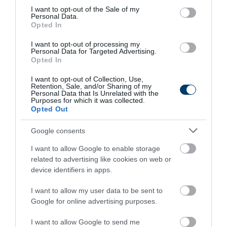
consent section.
I want to opt-out of the Sale of my
Personal Data.
Opted In
Fungus Dries Up And Falls Off After The First
I want to opt-out of processing my
Personal Data for Targeted Advertising.
Use
Opted In
More
I want to opt-out of Collection, Use,
Retention, Sale, and/or Sharing of my
215
155
130
Personal Data that Is Unrelated with the
Purposes for which it was collected.
Opted Out
Google consents
6 h 35 min
I want to allow Google to enable storage
related to advertising like cookies on web or
device identifiers in apps.
I want to allow my user data to be sent to
Google for online advertising purposes.
I want to allow Google to send me