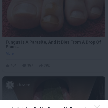
Fungus Is A Parasite, And It Dies From A Drop Of
Plain...
More
404
187
382
3 h 22 min