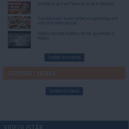
Betiltják az air fryert? Kiderült, mi áll a háttérben
5 görög recept, amely mellett az egészséges étel
sem tűnik lemondásnak
Halálos veszélyt hozhat a 40 fok: így jelezhet a
hőguta
További friss videók
Élő videók / Premier
További élő videók
VIDEOLISTÁK