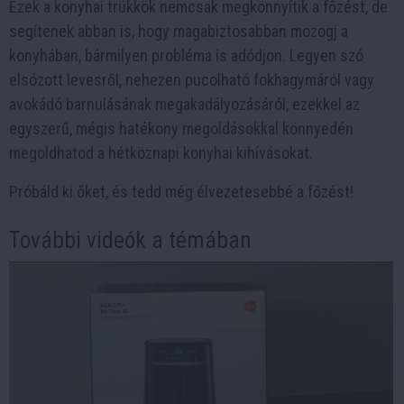
Ezek a konyhai trükkök nemcsak megkönnyítik a főzést, de
segítenek abban is, hogy magabiztosabban mozogj a
konyhában, bármilyen probléma is adódjon. Legyen szó
elsózott levesről, nehezen pucolható fokhagymáról vagy
avokádó barnulásának megakadályozásáról, ezekkel az
egyszerű, mégis hatékony megoldásokkal könnyedén
megoldhatod a hétköznapi konyhai kihívásokat.
Próbáld ki őket, és tedd még élvezetesebbé a főzést!
További videók a témában