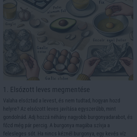
1. Elsózott leves megmentése
Valaha elsóztad a levest, és nem tudtad, hogyan hozd
helyre? Az elsózott leves javítása egyszerűbb, mint
gondolnád. Adj hozzá néhány nagyobb burgonyadarabot, és
főzd még pár percig. A burgonya magába szívja a
felesleges sót. Ha nincs kéznél burgonya, egy kevés víz