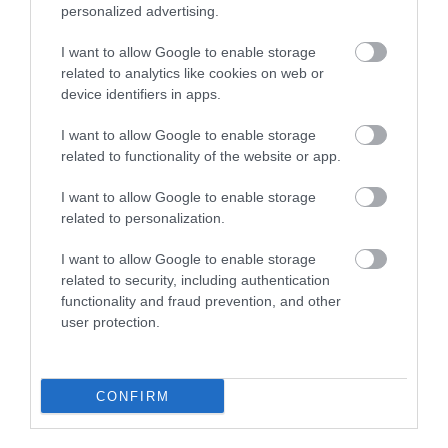
personalized advertising.
Stop Eating These 3 Foods That Are Known to
I want to allow Google to enable storage
Cause Parasites
related to analytics like cookies on web or
More
device identifiers in apps.
I want to allow Google to enable storage
234
141
266
related to functionality of the website or app.
I want to allow Google to enable storage
related to personalization.
6 h 26 min
I want to allow Google to enable storage
related to security, including authentication
functionality and fraud prevention, and other
user protection.
CONFIRM
One Teaspoon And All The Worms In The Body