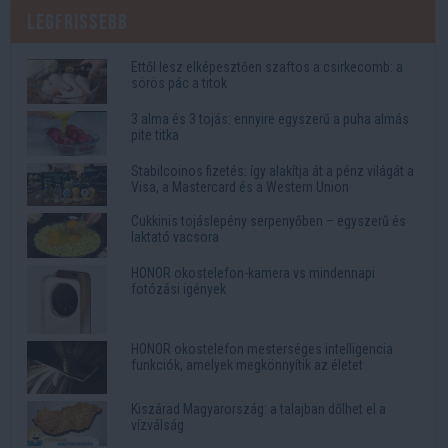
Legfrissebb
Ettől lesz elképesztően szaftos a csirkecomb: a
sörös pác a titok
3 alma és 3 tojás: ennyire egyszerű a puha almás
pite titka
Stabilcoinos fizetés: így alakítja át a pénz világát a
Visa, a Mastercard és a Western Union
Cukkinis tojáslepény serpenyőben – egyszerű és
laktató vacsora
HONOR okostelefon-kamera vs mindennapi
fotózási igények
HONOR okostelefon mesterséges intelligencia
funkciók, amelyek megkönnyítik az életet
Kiszárad Magyarország: a talajban dőlhet el a
vízválság