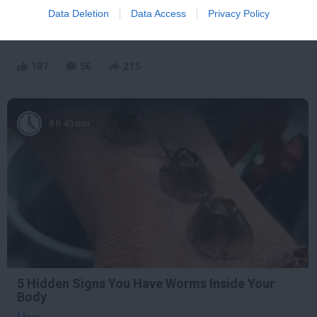
Die Instantly
Data Deletion
Data Access
Privacy Policy
More
187
56
215
8 h 40 min
5 Hidden Signs You Have Worms Inside Your
Body
More