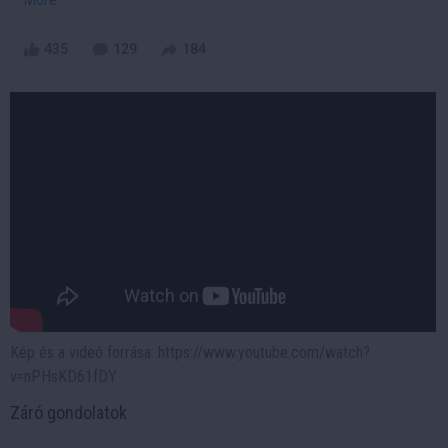
435
129
184
Kép és a videó forrása: https://www.youtube.com/watch?
v=nPHsKD61fDY
Záró gondolatok