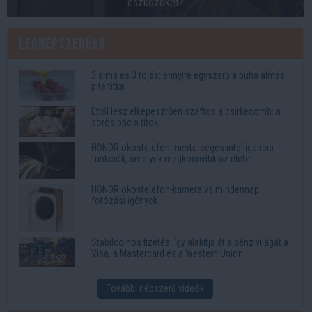
eszközöket?
Legnépszerűbb
3 alma és 3 tojás: ennyire egyszerű a puha almás
pite titka
Ettől lesz elképesztően szaftos a csirkecomb: a
sörös pác a titok
HONOR okostelefon mesterséges intelligencia
funkciók, amelyek megkönnyítik az életet
HONOR okostelefon-kamera vs mindennapi
fotózási igények
Stabilcoinos fizetés: így alakítja át a pénz világát a
Visa, a Mastercard és a Western Union
További népszerű videók