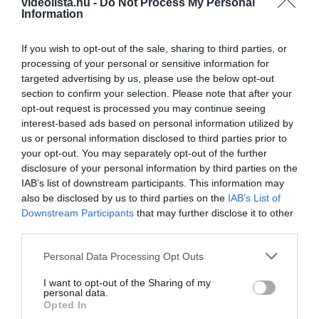
videolista.hu -
Do Not Process My Personal
Information
If you wish to opt-out of the sale, sharing to third parties, or
processing of your personal or sensitive information for
targeted advertising by us, please use the below opt-out
This Simple Trick Removes All Parasites From
section to confirm your selection. Please note that after your
Your Body!
opt-out request is processed you may continue seeing
interest-based ads based on personal information utilized by
More
us or personal information disclosed to third parties prior to
your opt-out. You may separately opt-out of the further
394
43
159
disclosure of your personal information by third parties on the
IAB’s list of downstream participants. This information may
also be disclosed by us to third parties on the
IAB’s List of
Downstream Participants
that may further disclose it to other
1 min
third parties.
Please note that this website/app uses one or more Google
Personal Data Processing Opt Outs
services and may gather and store information including but
not limited to your visit or usage behaviour. You may click to
I want to opt-out of the Sharing of my
personal data.
grant or deny consent to Google and its third-party tags to
Opted In
use your data for below specified purposes in below Google