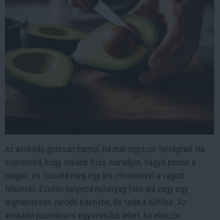
Az avokádó gyorsan barnul, ha már egyszer felvágtad. Ha
szeretnéd, hogy tovább friss maradjon, hagyd benne a
magját, és locsold meg egy kis citromlével a vágott
felületét. Ezután helyezd műanyag fólia alá vagy egy
légmentesen záródó edénybe, és tedd a hűtőbe. Az
avokádó pucolása is egyszerűbb lehet, ha először