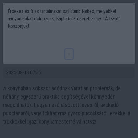
Érdekes és friss tartalmakat szállítunk Neked, melyekkel
nagyon sokat dolgozunk. Kaphatunk cserébe egy LÁJK-ot?
Köszönjük!
19 dolog, amit rosszul csinálsz a
konyhában! Konyhai trükkök, melyek
x
megváltoztatják a főzési szokásaidat!
2024-08-13 07:35
A konyhában sokszor adódnak váratlan problémák, de
néhány egyszerű praktika segítségével könnyedén
megoldhatók. Legyen szó elsózott levesről, avokádó
pucolásáról, vagy fokhagyma gyors pucolásáról, ezekkel a
trükkökkel igazi konyhamesterré válhatsz!