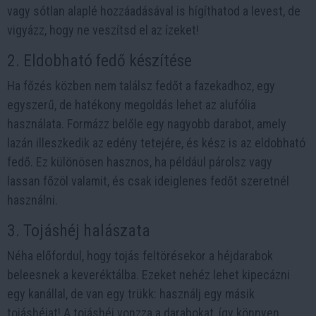
vagy sótlan alaplé hozzáadásával is hígíthatod a levest, de
vigyázz, hogy ne veszítsd el az ízeket!
2. Eldobható fedő készítése
Ha főzés közben nem találsz fedőt a fazekadhoz, egy
egyszerű, de hatékony megoldás lehet az alufólia
használata. Formázz belőle egy nagyobb darabot, amely
lazán illeszkedik az edény tetejére, és kész is az eldobható
fedő. Ez különösen hasznos, ha például párolsz vagy
lassan főzöl valamit, és csak ideiglenes fedőt szeretnél
használni.
3. Tojáshéj halászata
Néha előfordul, hogy tojás feltörésekor a héjdarabok
beleesnek a keveréktálba. Ezeket nehéz lehet kipecázni
egy kanállal, de van egy trükk: használj egy másik
tojáshéjat! A tojáshéj vonzza a darabokat, így könnyen