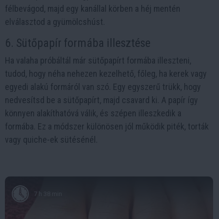
félbevágod, majd egy kanállal körben a héj mentén
elválasztod a gyümölcshúst.
6. Sütőpapír formába illesztése
Ha valaha próbáltál már sütőpapírt formába illeszteni,
tudod, hogy néha nehezen kezelhető, főleg, ha kerek vagy
egyedi alakú formáról van szó. Egy egyszerű trükk, hogy
nedvesítsd be a sütőpapírt, majd csavard ki. A papír így
könnyen alakíthatóvá válik, és szépen illeszkedik a
formába. Ez a módszer különösen jól működik piték, torták
vagy quiche-ek sütésénél.
7 h 38 min