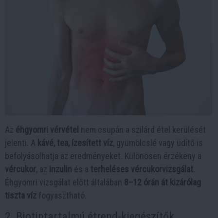
Az
éhgyomri vérvétel
nem csupán a szilárd étel kerülését
jelenti. A
kávé, tea, ízesített víz
, gyümölcslé vagy üdítő is
befolyásolhatja az eredményeket. Különösen érzékeny a
vércukor
, az
inzulin
és a
terheléses vércukorvizsgálat
.
Éhgyomri vizsgálat előtt általában
8–12 órán át kizárólag
tiszta víz
fogyasztható.
2. Biotintartalmú étrend-kiegészítők