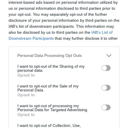
interest-based ads based on personal information utilized by
2 h 35 min
us or personal information disclosed to third parties prior to
your opt-out. You may separately opt-out of the further
disclosure of your personal information by third parties on the
IAB’s list of downstream participants. This information may
also be disclosed by us to third parties on the
IAB’s List of
Downstream Participants
that may further disclose it to other
third parties.
Please note that this website/app uses one or more Google
Personal Data Processing Opt Outs
services and may gather and store information including but
not limited to your visit or usage behaviour. You may click to
I want to opt-out of the Sharing of my
Fungus Dries Up And Falls Off After The First
personal data.
grant or deny consent to Google and its third-party tags to
Use
Opted In
use your data for below specified purposes in below Google
More
consent section.
I want to opt-out of the Sale of my
Personal Data.
Opted In
201
98
236
I want to opt-out of processing my
Personal Data for Targeted Advertising.
Opted In
4 h 50 min
I want to opt-out of Collection, Use,