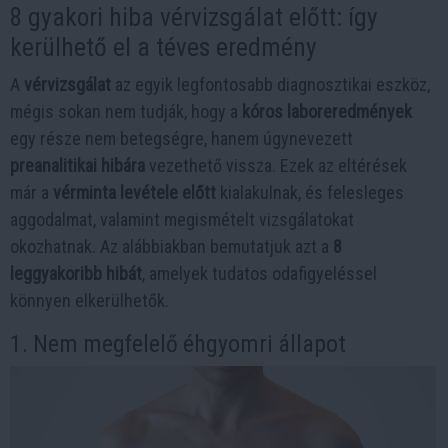
8 gyakori hiba vérvizsgálat előtt: így
kerülhető el a téves eredmény
A
vérvizsgálat
az egyik legfontosabb diagnosztikai eszköz,
mégis sokan nem tudják, hogy a
kóros laboreredmények
egy része nem betegségre, hanem úgynevezett
preanalitikai hibára
vezethető vissza. Ezek az eltérések
már a
vérminta levétele előtt
kialakulnak, és felesleges
aggodalmat, valamint megismételt vizsgálatokat
okozhatnak. Az alábbiakban bemutatjuk azt a
8
leggyakoribb hibát
, amelyek tudatos odafigyeléssel
könnyen elkerülhetők.
1. Nem megfelelő éhgyomri állapot