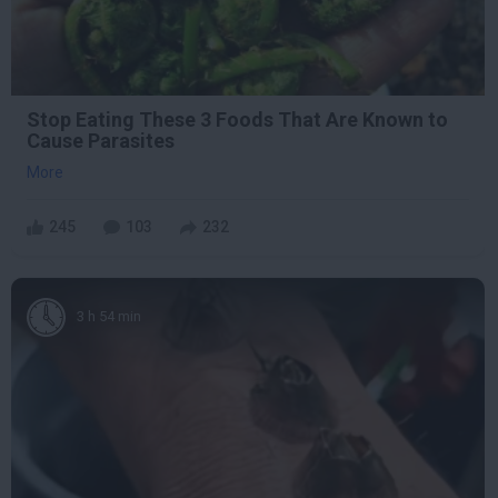
Stop Eating These 3 Foods That Are Known to
Cause Parasites
More
245
103
232
3 h 54 min