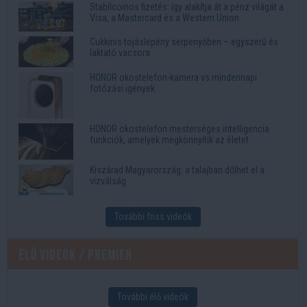
Stabilcoinos fizetés: így alakítja át a pénz világát a
Visa, a Mastercard és a Western Union
Cukkinis tojáslepény serpenyőben – egyszerű és
laktató vacsora
HONOR okostelefon-kamera vs mindennapi
fotózási igények
HONOR okostelefon mesterséges intelligencia
funkciók, amelyek megkönnyítik az életet
Kiszárad Magyarország: a talajban dőlhet el a
vízválság
További friss videók
Élő videók / Premier
További élő videók