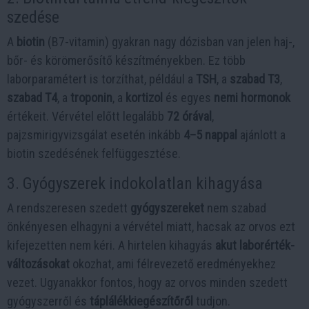
szedése
A
biotin
(B7-vitamin) gyakran nagy dózisban van jelen haj-,
bőr- és körömerősítő készítményekben. Ez több
laborparamétert is torzíthat, például a
TSH
, a
szabad T3
,
szabad T4
, a
troponin
, a
kortizol
és egyes
nemi hormonok
értékeit. Vérvétel előtt legalább
72 órával
,
pajzsmirigyvizsgálat esetén inkább
4–5 nappal
ajánlott a
biotin szedésének felfüggesztése.
3. Gyógyszerek indokolatlan kihagyása
A rendszeresen szedett
gyógyszereket
nem szabad
önkényesen elhagyni a vérvétel miatt, hacsak az orvos ezt
kifejezetten nem kéri. A hirtelen kihagyás
akut laborérték-
változásokat
okozhat, ami félrevezető eredményekhez
vezet. Ugyanakkor fontos, hogy az orvos minden szedett
gyógyszerről és
táplálékkiegészítőről
tudjon.