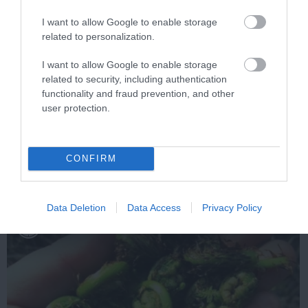
I want to allow Google to enable storage
related to personalization.
I want to allow Google to enable storage
related to security, including authentication
functionality and fraud prevention, and other
One Teaspoon And All The Worms In The Body
user protection.
Die Instantly
More
CONFIRM
331
27
287
Data Deletion
Data Access
Privacy Policy
3 h 23 min