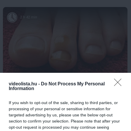
2 h 42 min
Fungus Is A Parasite, And It Dies From A Drop Of
videolista.hu -
Do Not Process My Personal
Plain...
Information
More
If you wish to opt-out of the sale, sharing to third parties, or
processing of your personal or sensitive information for
368
38
195
targeted advertising by us, please use the below opt-out
section to confirm your selection. Please note that after your
opt-out request is processed you may continue seeing