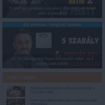
70 felett így maradhatsz energikus – 5 készség, ami éveket
adhat az életedhez
50 - 60 felett így lehet fogyni izomvesztés nélkül – az 5
legfontosabb szabály
Legnépszerűbb
Ettől lesz elképesztően szaftos a csirkecomb: a
sörös pác a titok
Ezért olyan elképesztően puha a marhahús a kínai
éttermekben