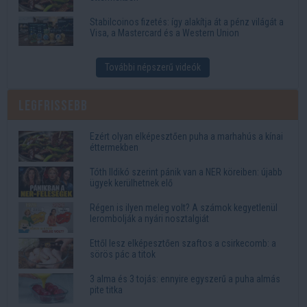
Stabilcoinos fizetés: így alakítja át a pénz világát a
Visa, a Mastercard és a Western Union
További népszerű videók
Legfrissebb
Ezért olyan elképesztően puha a marhahús a kínai
éttermekben
Tóth Ildikó szerint pánik van a NER köreiben: újabb
ügyek kerülhetnek elő
Régen is ilyen meleg volt? A számok kegyetlenül
lerombolják a nyári nosztalgiát
Ettől lesz elképesztően szaftos a csirkecomb: a
sörös pác a titok
3 alma és 3 tojás: ennyire egyszerű a puha almás
pite titka