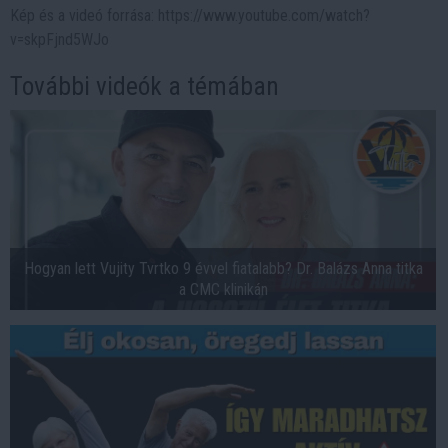
Kép és a videó forrása: https://www.youtube.com/watch?
v=skpFjnd5WJo
További videók a témában
Hogyan lett Vujity Tvrtko 9 évvel fiatalabb? Dr. Balázs Anna titka
a CMC klinikán