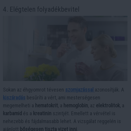
4. Elégtelen folyadékbevitel
Sokan az éhgyomrot tévesen
szomjazással
azonosítják. A
kiszáradás
besűríti a vért, ami mesterségesen
megemelheti a
hematokrit
, a
hemoglobin
, az
elektrolitok
, a
karbamid
és a
kreatinin
szintjét. Emellett a vérvétel is
nehezebb és fájdalmasabb lehet. A vizsgálat reggelén is
ajánlott
bőségesen tiszta vizet inni
.