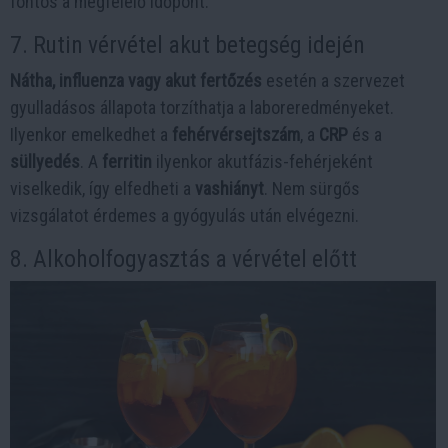
fontos a megfelelő időpont.
7. Rutin vérvétel akut betegség idején
Nátha, influenza vagy akut fertőzés
esetén a szervezet
gyulladásos állapota torzíthatja a laboreredményeket.
Ilyenkor emelkedhet a
fehérvérsejtszám
, a
CRP
és a
süllyedés
. A
ferritin
ilyenkor akutfázis-fehérjeként
viselkedik, így elfedheti a
vashiányt
. Nem sürgős
vizsgálatot érdemes a gyógyulás után elvégezni.
8. Alkoholfogyasztás a vérvétel előtt