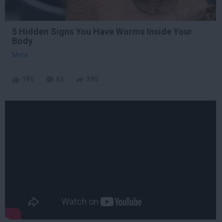
5 Hidden Signs You Have Worms Inside Your
Body
More
195
63
395