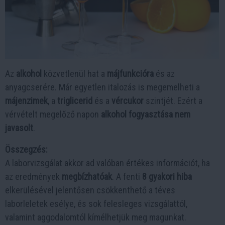
Az
alkohol
közvetlenül hat a
májfunkcióra
és az
anyagcserére. Már egyetlen italozás is megemelheti a
májenzimek
, a
triglicerid
és a
vércukor
szintjét. Ezért a
vérvételt megelőző napon
alkohol fogyasztása nem
javasolt
.
Összegzés:
A laborvizsgálat akkor ad valóban értékes információt, ha
az eredmények
megbízhatóak
. A fenti
8 gyakori hiba
elkerülésével jelentősen csökkenthető a téves
laborleletek esélye, és sok felesleges vizsgálattól,
valamint aggodalomtól kímélhetjük meg magunkat.