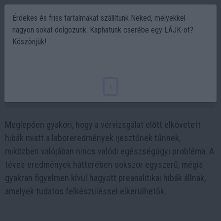
Érdekes és friss tartalmakat szállítunk Neked, melyekkel
nagyon sokat dolgozunk. Kaphatunk cserébe egy LÁJK-ot?
Köszönjük!
8 hiba vérvizsgálat előtt, ami félreviszi az
eredményeket
x
2026-02-14 17:42
Meglepően gyakori, hogy a vérvizsgálat előtt elkövetett
hibák miatt a laboreredmények ijesztőnek tűnnek,
miközben valójában nincs valódi egészségügyi probléma. A
téves eredmények hátterében sokszor egyszerű, mégis
gyakran figyelmen kívül hagyott preanalitikai hibák állnak,
amelyek tudatos felkészüléssel elkerülhetők.