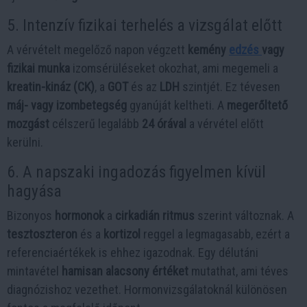
5. Intenzív fizikai terhelés a vizsgálat előtt
A vérvételt megelőző napon végzett
kemény
edzés
vagy
fizikai munka
izomsérüléseket okozhat, ami megemeli a
kreatin-kináz (CK)
, a
GOT
és az
LDH
szintjét. Ez tévesen
máj- vagy izombetegség
gyanúját keltheti. A
megerőltető
mozgást
célszerű legalább
24 órával
a vérvétel előtt
kerülni.
6. A napszaki ingadozás figyelmen kívül
hagyása
Bizonyos
hormonok
a
cirkadián ritmus
szerint változnak. A
tesztoszteron
és a
kortizol
reggel a legmagasabb, ezért a
referenciaértékek is ehhez igazodnak. Egy délutáni
mintavétel
hamisan alacsony értéket
mutathat, ami téves
diagnózishoz vezethet. Hormonvizsgálatoknál különösen