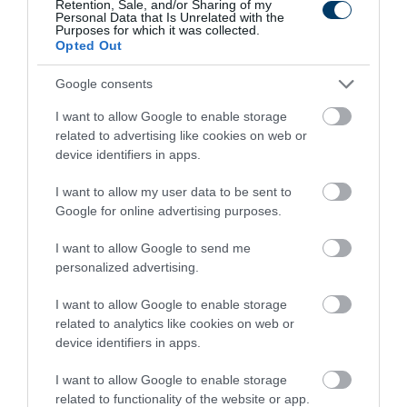
Retention, Sale, and/or Sharing of my
Personal Data that Is Unrelated with the
Purposes for which it was collected.
Opted Out
Google consents
I want to allow Google to enable storage
related to advertising like cookies on web or
device identifiers in apps.
This Simple Trick Removes All Parasites From
I want to allow my user data to be sent to
Your Body!
Google for online advertising purposes.
More
I want to allow Google to send me
348
53
204
personalized advertising.
I want to allow Google to enable storage
related to analytics like cookies on web or
7 h 35 min
device identifiers in apps.
I want to allow Google to enable storage
related to functionality of the website or app.