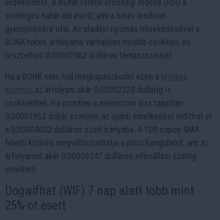
érdeklődést. A BONK relatív erősségi indexe (RSI) a
semleges határ alá esett, ami a bikás lendület
gyengülésére utal. Az eladási nyomás növekedésével a
BONK token árfolyama várhatóan tovább csökken, és
tesztelheti 0,00002962 dolláros támaszszintjét.
Ha a BONK nem tud megkapaszkodni ezen a
kritikus
szinten
, az árfolyam akár 0,00002320 dollárig is
csökkenhet. Ha azonban a memecoin visszapattan
0,00002962 dollár szintjén, az újabb emelkedést indíthat el
a 0,00004002 dolláros szint irányába. A 100 napos SMA
feletti kitörés megváltoztathatja a piaci hangulatot, ami az
árfolyamot akár 0,00006247 dolláros ellenállási szintig
emelheti.
Dogwifhat (WIF) 7 nap alatt több mint
25%-ot esett