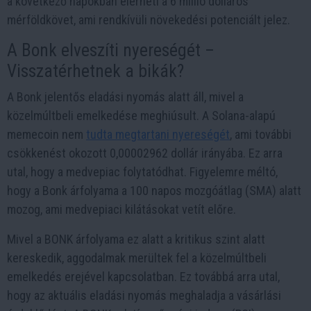
a következő napokban elérheti a 6 millió dolláros
mérföldkövet, ami rendkívüli növekedési potenciált jelez.
A Bonk elveszíti nyereségét –
Visszatérhetnek a bikák?
A Bonk jelentős eladási nyomás alatt áll, mivel a
közelmúltbeli emelkedése meghiúsult. A Solana-alapú
memecoin nem
tudta megtartani nyereségét
, ami további
csökkenést okozott 0,00002962 dollár irányába. Ez arra
utal, hogy a medvepiac folytatódhat. Figyelemre méltó,
hogy a Bonk árfolyama a 100 napos mozgóátlag (SMA) alatt
mozog, ami medvepiaci kilátásokat vetít előre.
Mivel a BONK árfolyama ez alatt a kritikus szint alatt
kereskedik, aggodalmak merültek fel a közelmúltbeli
emelkedés erejével kapcsolatban. Ez továbbá arra utal,
hogy az aktuális eladási nyomás meghaladja a vásárlási