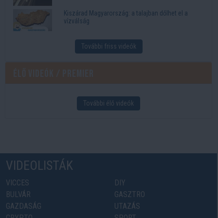
Kiszárad Magyarország: a talajban dőlhet el a
vízválság
További friss videók
Élő videók / Premier
További élő videók
VIDEOLISTÁK
VICCES
DIY
BULVÁR
GASZTRO
GAZDASÁG
UTAZÁS
CRYPTO
SPORT