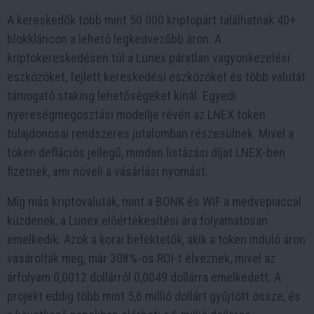
A kereskedők több mint 50 000 kriptopárt találhatnak 40+
blokkláncon a lehető legkedvezőbb áron. A
kriptokereskedésen túl a Lunex páratlan vagyonkezelési
eszközöket, fejlett kereskedési eszközöket és több valutát
támogató staking lehetőségeket kínál. Egyedi
nyereségmegosztási modellje révén az LNEX token
tulajdonosai rendszeres jutalomban részesülnek. Mivel a
token deflációs jellegű, minden listázási díjat LNEX-ben
fizetnek, ami növeli a vásárlási nyomást.
Míg más kriptovaluták, mint a BONK és WIF a medvepiaccal
küzdenek, a Lunex előértékesítési ára folyamatosan
emelkedik. Azok a korai befektetők, akik a token induló áron
vásárolták meg, már 308%-os ROI-t élveznek, mivel az
árfolyam 0,0012 dollárról 0,0049 dollárra emelkedett. A
projekt eddig több mint 5,6 millió dollárt gyűjtött össze, és