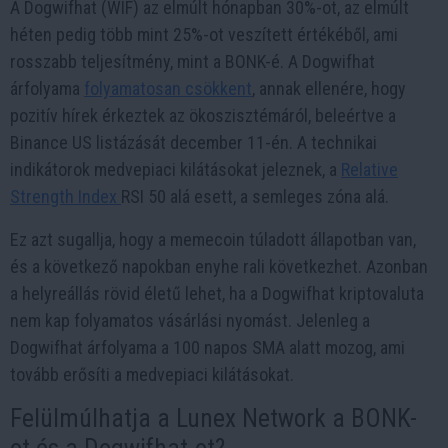
A Dogwifhat (WIF) az elmúlt hónapban 30%-ot, az elmúlt
héten pedig több mint 25%-ot veszített értékéből, ami
rosszabb teljesítmény, mint a BONK-é. A Dogwifhat
árfolyama
folyamatosan csökkent
, annak ellenére, hogy
pozitív hírek érkeztek az ökoszisztémáról, beleértve a
Binance US listázását december 11-én. A technikai
indikátorok medvepiaci kilátásokat jeleznek, a
Relative
Strength Index
RSI 50 alá esett, a semleges zóna alá.
Ez azt sugallja, hogy a memecoin túladott állapotban van,
és a következő napokban enyhe rali következhet. Azonban
a helyreállás rövid életű lehet, ha a Dogwifhat kriptovaluta
nem kap folyamatos vásárlási nyomást. Jelenleg a
Dogwifhat árfolyama a 100 napos SMA alatt mozog, ami
tovább erősíti a medvepiaci kilátásokat.
Felülmúlhatja a Lunex Network a BONK-