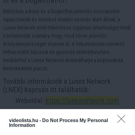
ot és a Dogwifhat-ot?
Miközben a Bonk és a Dogwifhat jelentős visszaesést
tapasztalnak és növekvő eladási nyomás alatt állnak, a
Lunex Network előértékesítése izgalmas lehetőséget kínál
a befektetők számára, hogy rövid távon jelentős
árfolyamnyereséget érjenek el. A folyamatosan növekvő
felhasználói bázissal és gyorsuló előértékesítési
lendülettel a Lunex Network dominálhatja a kriptovaluta
kereskedelmi piacot.
További információk a Lunex Network
(LNEX) kapcsán itt találhatók:
Weboldal:
https://lunexnetwork.com
Közösségi oldalak:
https://linktr.ee/lunexnetwork
videolista.hu -
Do Not Process My Personal
A fenti írás egy vendégtartalom így annak tartalmáért a
Information
Videolista.hu semminemű felelősséget nem vállal.