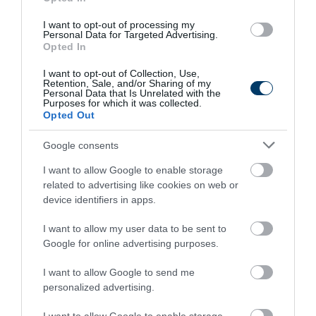
I want to opt-out of processing my
Personal Data for Targeted Advertising.
Opted In
I want to opt-out of Collection, Use,
Fungus Is A Parasite, And It Dies From A Drop Of
Retention, Sale, and/or Sharing of my
Plain...
Personal Data that Is Unrelated with the
Purposes for which it was collected.
More
Opted Out
Google consents
153
71
184
I want to allow Google to enable storage
related to advertising like cookies on web or
device identifiers in apps.
50 min
I want to allow my user data to be sent to
Google for online advertising purposes.
I want to allow Google to send me
personalized advertising.