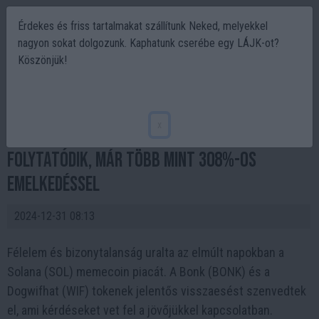
Érdekes és friss tartalmakat szállítunk Neked, melyekkel
nagyon sokat dolgozunk. Kaphatunk cserébe egy LÁJK-ot?
Köszönjük!
A BONK és a WIF küzd a nyereség
megtartásáért az eladási nyomás
x
közepette, miközben az LNEX rali tovább
folytatódik, már több mint 308%-os
emelkedéssel
2024-12-31 08:13
Félelem és bizonytalanság uralta az elmúlt napokban a
Solana (SOL) memecoin piacát. A Bonk (BONK) és a
Dogwifhat (WIF) tokenek jelentős visszaesést szenvedtek
el, ami kérdéseket vet fel a jövőjükkel kapcsolatban.