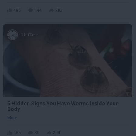
485
144
283
3 h 17 min
5 Hidden Signs You Have Worms Inside Your
Body
More
485
80
290