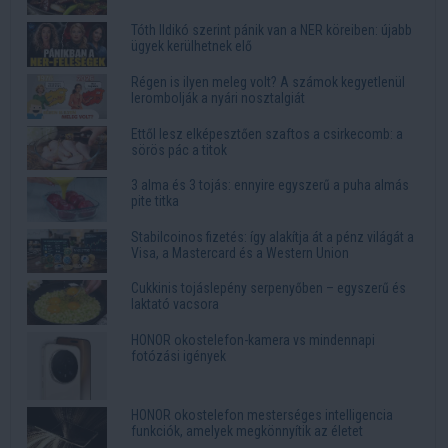
Tóth Ildikó szerint pánik van a NER köreiben: újabb
ügyek kerülhetnek elő
Régen is ilyen meleg volt? A számok kegyetlenül
lerombolják a nyári nosztalgiát
Ettől lesz elképesztően szaftos a csirkecomb: a
sörös pác a titok
3 alma és 3 tojás: ennyire egyszerű a puha almás
pite titka
Stabilcoinos fizetés: így alakítja át a pénz világát a
Visa, a Mastercard és a Western Union
Cukkinis tojáslepény serpenyőben – egyszerű és
laktató vacsora
HONOR okostelefon-kamera vs mindennapi
fotózási igények
HONOR okostelefon mesterséges intelligencia
funkciók, amelyek megkönnyítik az életet