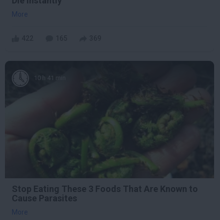
Die Instantly
More
422
165
369
10 h 41 min
Stop Eating These 3 Foods That Are Known to
Cause Parasites
More