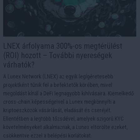
LNEX árfolyama 300%-os megtérülést
(ROI) hozott – További nyereségek
várhatók?
A Lunex Network (LNEX) az egyik legígéretesebb
projektként tűnik fel a befektetők körében, mivel
megoldást kínál a DeFi legnagyobb kihívásaira. Kiemelkedő
cross-chain képességeivel a Lunex megkönnyíti a
kriptoeszközök vásárlását, eladását és cseréjét.
Ellentétben a legtöbb tőzsdével, amelyek szigorú KYC
követelményeket alkalmaznak, a Lunex eltörölte ezeket,
csökkentve ezzel a belépési korlátokat.