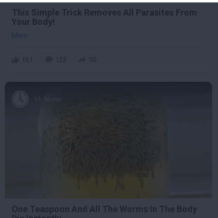
This Simple Trick Removes All Parasites From
Your Body!
More
161
123
90
9 h 56 min
One Teaspoon And All The Worms In The Body