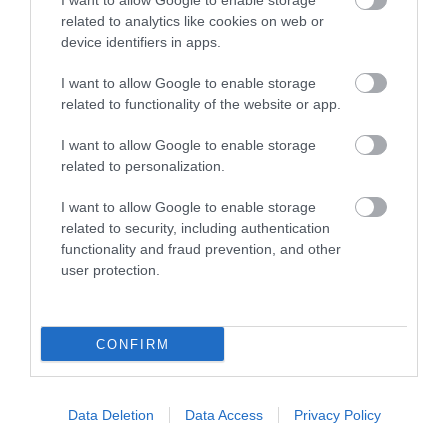
I want to allow Google to enable storage
related to analytics like cookies on web or
device identifiers in apps.
Fungus Dries Up And Falls Off After The First
I want to allow Google to enable storage
Use
related to functionality of the website or app.
More
I want to allow Google to enable storage
related to personalization.
202
119
328
I want to allow Google to enable storage
related to security, including authentication
7 h 8 min
functionality and fraud prevention, and other
user protection.
CONFIRM
Data Deletion
Data Access
Privacy Policy