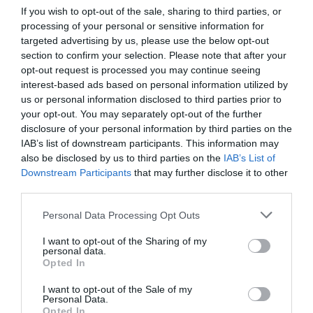
If you wish to opt-out of the sale, sharing to third parties, or
A megjelenített információk nem minősíthetők befektetési
processing of your personal or sensitive information for
tanácsadásnak, befektetési ajánlásnak, értékpapír /
targeted advertising by us, please use the below opt-out
kriptovaluta
/ token / ICO stb. jegyzésére, vételére,
section to confirm your selection. Please note that after your
eladására vonatkozó felhívásnak, azok kizárólag
opt-out request is processed you may continue seeing
interest-based ads based on personal information utilized by
tájékoztatásul szolgálnak. Minden befektetés esetében
us or personal information disclosed to third parties prior to
kiemelten fontos az azt megalapozó információk és
your opt-out. You may separately opt-out of the further
lehetőségek széleskörű megismerése. Fektessen be
disclosure of your personal information by third parties on the
IAB’s list of downstream participants. This information may
megfontoltan, járjon el pénzügyeiben felelősségteljesen! A
also be disclosed by us to third parties on the
IAB’s List of
kripto-befektetések kockázata és volatilitása kiemelkedően
Downstream Participants
that may further disclose it to other
magas.
third parties.
Please note that this website/app uses one or more Google
Personal Data Processing Opt Outs
services and may gather and store information including but
8 h 28 min
not limited to your visit or usage behaviour. You may click to
I want to opt-out of the Sharing of my
personal data.
grant or deny consent to Google and its third-party tags to
Opted In
use your data for below specified purposes in below Google
consent section.
I want to opt-out of the Sale of my
Personal Data.
Opted In