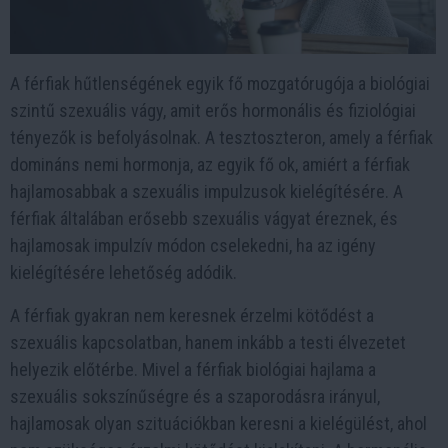
A férfiak hűtlenségének egyik fő mozgatórugója a biológiai
szintű szexuális vágy, amit erős hormonális és fiziológiai
tényezők is befolyásolnak. A tesztoszteron, amely a férfiak
domináns nemi hormonja, az egyik fő ok, amiért a férfiak
hajlamosabbak a szexuális impulzusok kielégítésére. A
férfiak általában erősebb szexuális vágyat éreznek, és
hajlamosak impulzív módon cselekedni, ha az igény
kielégítésére lehetőség adódik.
A férfiak gyakran nem keresnek érzelmi kötődést a
szexuális kapcsolatban, hanem inkább a testi élvezetet
helyezik előtérbe. Mivel a férfiak biológiai hajlama a
szexuális sokszínűségre és a szaporodásra irányul,
hajlamosak olyan szituációkban keresni a kielégülést, ahol