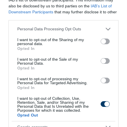
és nők hűtlensége különböző motivációkkal bír, és a
also be disclosed by us to third parties on the
IAB’s List of
megértésük segíthet a probléma kezelése és a kapcsolat
Downstream Participants
that may further disclose it to other
third parties.
helyreállítása érdekében.
Please note that this website/app uses one or more Google
Personal Data Processing Opt Outs
A férfiak hajlamosak szexuális kielégülésre, míg a nők
services and may gather and store information including but
érzelmi elhanyagoltságra reagálnak, ami különböző
not limited to your visit or usage behaviour. You may click to
I want to opt-out of the Sharing of my
personal data.
grant or deny consent to Google and its third-party tags to
megközelítéseket igényel a probléma kezelésében. A
Opted In
use your data for below specified purposes in below Google
párterápia, a nyílt kommunikáció és a kölcsönös megértés
consent section.
I want to opt-out of the Sale of my
segíthet a kapcsolatok megmentésében, hiszen minden
Personal Data.
Opted In
kapcsolat egyedi, és a hűtlenség mögött rejlő okok
feltárása elengedhetetlen a helyes megoldás
I want to opt-out of processing my
Personal Data for Targeted Advertising.
megtalálásához.
Opted In
I want to opt-out of Collection, Use,
Retention, Sale, and/or Sharing of my
57 min
Personal Data that Is Unrelated with the
Purposes for which it was collected.
Opted Out