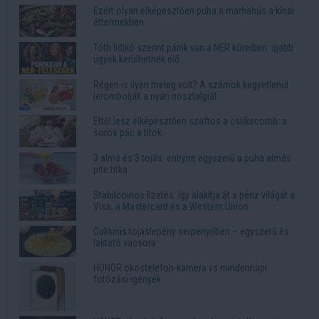
Ezért olyan elképesztően puha a marhahús a kínai
éttermekben
Tóth Ildikó szerint pánik van a NER köreiben: újabb
ügyek kerülhetnek elő
Régen is ilyen meleg volt? A számok kegyetlenül
lerombolják a nyári nosztalgiát
Ettől lesz elképesztően szaftos a csirkecomb: a
sörös pác a titok
3 alma és 3 tojás: ennyire egyszerű a puha almás
pite titka
Stabilcoinos fizetés: így alakítja át a pénz világát a
Visa, a Mastercard és a Western Union
Cukkinis tojáslepény serpenyőben – egyszerű és
laktató vacsora
HONOR okostelefon-kamera vs mindennapi
fotózási igények