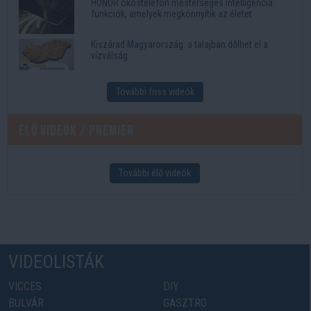
HONOR okostelefon mesterséges intelligencia
funkciók, amelyek megkönnyítik az életet
Kiszárad Magyarország: a talajban dőlhet el a
vízválság
További friss videók
Élő videók / Premier
További élő videók
VIDEOLISTÁK
VICCES
DIY
BULVÁR
GASZTRO