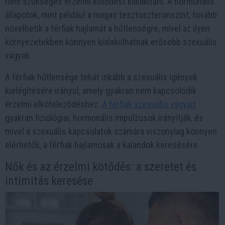
nem szükséges érzelmi kötődést kialakítani. A hormonális
állapotok, mint például a magas tesztoszteronszint, tovább
növelhetik a férfiak hajlamát a hűtlenségre, mivel az ilyen
környezetekben könnyen kialakulhatnak erősebb szexuális
vágyak.
A férfiak hűtlensége tehát inkább a szexuális igények
kielégítésére irányul, amely gyakran nem kapcsolódik
érzelmi elköteleződéshez.
A férfiak szexuális vágyait
gyakran fiziológiai, hormonális impulzusok irányítják, és
mivel a szexuális kapcsolatok számára viszonylag könnyen
elérhetők, a férfiak hajlamosak a kalandok keresésére.
Nők és az érzelmi kötődés: a szeretet és
intimitás keresése