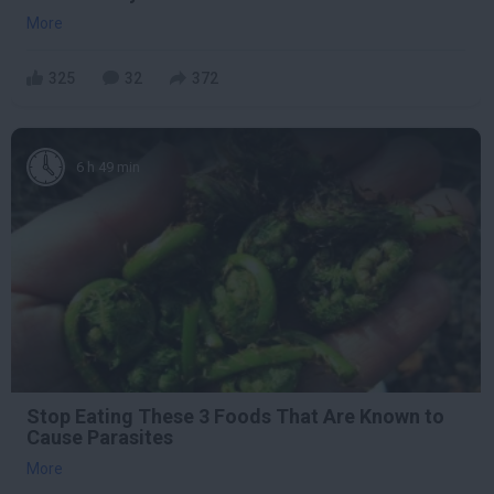
More
325
32
372
6 h 49 min
Stop Eating These 3 Foods That Are Known to
Cause Parasites
More