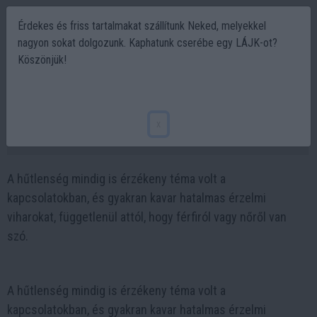
Érdekes és friss tartalmakat szállítunk Neked, melyekkel
nagyon sokat dolgozunk. Kaphatunk cserébe egy LÁJK-ot?
Köszönjük!
A férfi és a női hűtlenség nem ugyanaz: a
motivációk, pszichológiai és kémiai háttér
x
2025-04-15 07:13
A hűtlenség mindig is érzékeny téma volt a
kapcsolatokban, és gyakran kavar hatalmas érzelmi
viharokat, függetlenül attól, hogy férfiról vagy nőről van
szó.
A hűtlenség mindig is érzékeny téma volt a
kapcsolatokban, és gyakran kavar hatalmas érzelmi