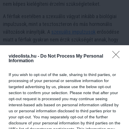
nem képes kielégíteni érzelmi szükségleteiket.
A férfiak esetében a szexuális vágyat inkább a biológiai
impulzusok, mint a tesztoszteron és más hormonális
változások irányítják. A
szexuális impulzusok
erősödése
miatt a férfiak gyakran nem érzik szükségét annak, hogy
érzelmileg kapcsolódjanak a megcsalt személlyel,
ellentétben a nőkkel, akik sokkal inkább az érzelmi
videolista.hu -
Do Not Process My Personal
Information
elköteleződést keresik.
A hűtlenség következményei és a
If you wish to opt-out of the sale, sharing to third parties, or
processing of your personal or sensitive information for
kapcsolatok megmentése
targeted advertising by us, please use the below opt-out
section to confirm your selection. Please note that after your
A hűtlenség minden kapcsolatban súlyos
opt-out request is processed you may continue seeing
következményekkel járhat, függetlenül attól, hogy férfi
interest-based ads based on personal information utilized by
vagy nő követi el. A megcsalás gyakran vezet
us or personal information disclosed to third parties prior to
bizalomvesztéshez, érzelmi sebekhez és a kapcsolat
your opt-out. You may separately opt-out of the further
disclosure of your personal information by third parties on the
felbomlásához. Azonban fontos megérteni, hogy a férfiak
IAB’s list of downstream participants. This information may