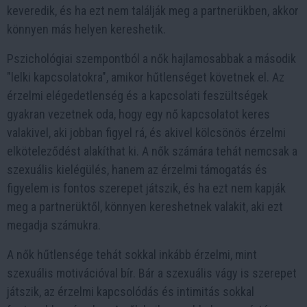
keveredik, és ha ezt nem találják meg a partnerükben, akkor
könnyen más helyen kereshetik.
Pszichológiai szempontból a nők hajlamosabbak a második
"lelki kapcsolatokra", amikor hűtlenséget követnek el. Az
érzelmi elégedetlenség és a kapcsolati feszültségek
gyakran vezetnek oda, hogy egy nő kapcsolatot keres
valakivel, aki jobban figyel rá, és akivel kölcsönös érzelmi
elköteleződést alakíthat ki. A nők számára tehát nemcsak a
szexuális kielégülés, hanem az érzelmi támogatás és
figyelem is fontos szerepet játszik, és ha ezt nem kapják
meg a partnerüktől, könnyen kereshetnek valakit, aki ezt
megadja számukra.
A nők hűtlensége tehát sokkal inkább érzelmi, mint
szexuális motivációval bír. Bár a szexuális vágy is szerepet
játszik, az érzelmi kapcsolódás és intimitás sokkal