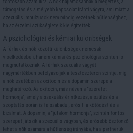
fontosabb számukra. A nők hajlamosabbak a megértés, a
támogatás és a mélyebb kapcsolat iránti vágyra, ami miatt a
szexuális impulzusok nem mindig vezetnek hűtlenséghez,
ha az érzelmi szükségleteik kielégítettek.
A pszichológiai és kémiai különbségek
A férfiak és nők közötti különbségek nemcsak
viselkedésbeli, hanem kémiai és pszichológiai szinten is
megmutatkoznak. A férfiak szexuális vágyát
nagymértékben befolyásolják a tesztoszteron szintje, míg
a nők esetében az oxitocin és a dopamin szerepe a
meghatározó. Az oxitocin, más néven a "szeretet
hormonja", amely a szexuális érintkezés, a szülés és a
szoptatás során is felszabadul, erősíti a kötődést és a
bizalmat. A dopamin, a "jutalom hormonja", szintén fontos
szerepet játszik a szexuális vágyban, és erősebb ösztönző
lehet a nők számára a hűtlenség irányába, ha a partnerük