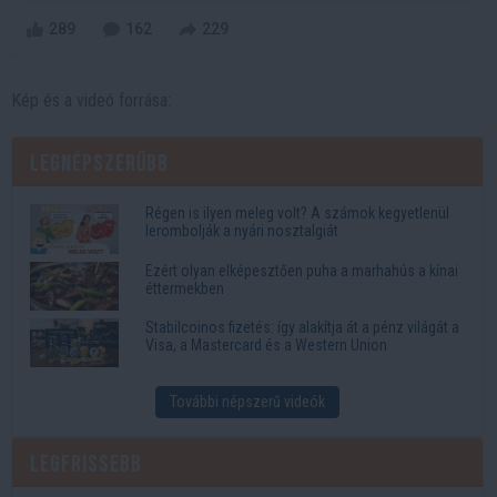
289
162
229
Kép és a videó forrása:
Legnépszerűbb
Régen is ilyen meleg volt? A számok kegyetlenül
lerombolják a nyári nosztalgiát
Ezért olyan elképesztően puha a marhahús a kínai
éttermekben
Stabilcoinos fizetés: így alakítja át a pénz világát a
Visa, a Mastercard és a Western Union
További népszerű videók
Legfrissebb