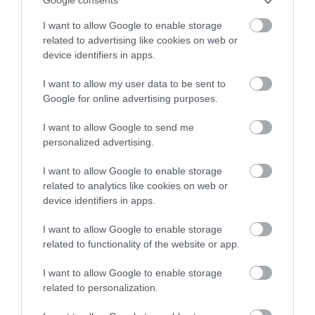
Google consents
I want to allow Google to enable storage
related to advertising like cookies on web or
device identifiers in apps.
I want to allow my user data to be sent to
Google for online advertising purposes.
Fungus Is A Parasite, And It Dies From A Drop Of
Plain...
I want to allow Google to send me
More
personalized advertising.
I want to allow Google to enable storage
318
137
390
related to analytics like cookies on web or
device identifiers in apps.
I want to allow Google to enable storage
1 h 32 min
related to functionality of the website or app.
I want to allow Google to enable storage
related to personalization.