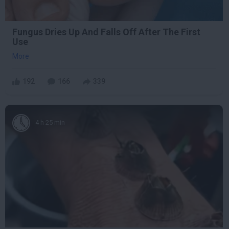
Fungus Dries Up And Falls Off After The First
Use
More
192
166
339
4 h 25 min