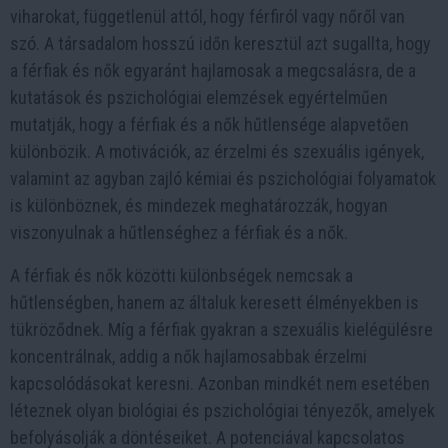
viharokat, függetlenül attól, hogy férfiról vagy nőről van
szó. A társadalom hosszú időn keresztül azt sugallta, hogy
a férfiak és nők egyaránt hajlamosak a megcsalásra, de a
kutatások és pszichológiai elemzések egyértelműen
mutatják, hogy a férfiak és a nők hűtlensége alapvetően
különbözik. A motivációk, az érzelmi és szexuális igények,
valamint az agyban zajló kémiai és pszichológiai folyamatok
is különböznek, és mindezek meghatározzák, hogyan
viszonyulnak a hűtlenséghez a férfiak és a nők.
A férfiak és nők közötti különbségek nemcsak a
hűtlenségben, hanem az általuk keresett élményekben is
tükröződnek. Míg a férfiak gyakran a szexuális kielégülésre
koncentrálnak, addig a nők hajlamosabbak érzelmi
kapcsolódásokat keresni. Azonban mindkét nem esetében
léteznek olyan biológiai és pszichológiai tényezők, amelyek
befolyásolják a döntéseiket. A potenciával kapcsolatos