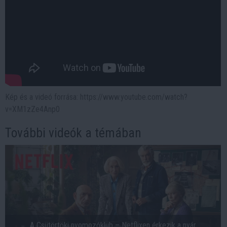
Kép és a videó forrása: https://www.youtube.com/watch?
v=XM1zZe4Anp0
További videók a témában
A Csütörtöki nyomozóklub – Netflixen érkezik a nyár