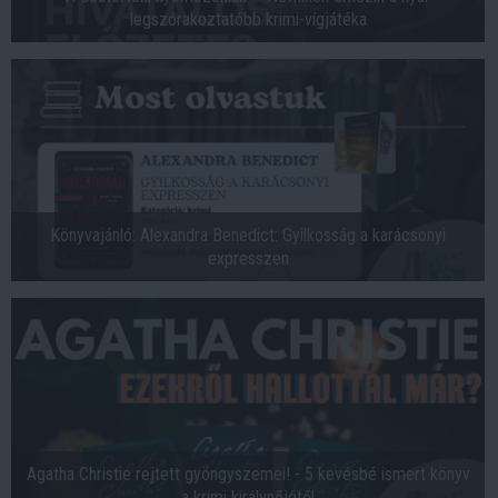
legszórakoztatóbb krimi-vígjátéka
Könyvajánló: Alexandra Benedict: Gyilkosság a karácsonyi
expresszen
Agatha Christie rejtett gyöngyszemei! - 5 kevésbé ismert könyv
a krimi királynőjétől