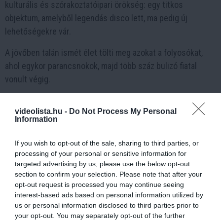
kulturális és szórakoztatóipari örökség: egy titkos
objektum, amelyből legendás disco lett, ma pedig új
lehetőségekre vár.
A jövőben talán ismét élet tölti meg azokat a folyosókat,
ahol egykor parancsnokok, majd több száz bulizó fiatal
vonult végig.
videolista.hu -
Do Not Process My Personal
2 h 51 min
Information
If you wish to opt-out of the sale, sharing to third parties, or
processing of your personal or sensitive information for
targeted advertising by us, please use the below opt-out
section to confirm your selection. Please note that after your
opt-out request is processed you may continue seeing
interest-based ads based on personal information utilized by
us or personal information disclosed to third parties prior to
your opt-out. You may separately opt-out of the further