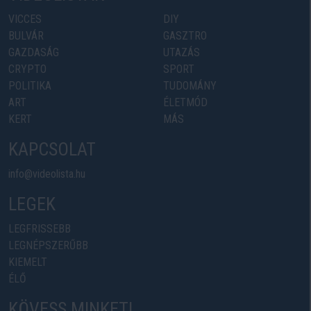
VICCES
DIY
BULVÁR
GASZTRO
GAZDASÁG
UTAZÁS
CRYPTO
SPORT
POLITIKA
TUDOMÁNY
ART
ÉLETMÓD
KERT
MÁS
KAPCSOLAT
info@videolista.hu
LEGEK
LEGFRISSEBB
LEGNÉPSZERŰBB
KIEMELT
ÉLŐ
KÖVESS MINKET!