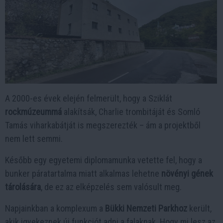
A 2000-es évek elején felmerült, hogy a Sziklát
rockmúzeummá
alakítsák, Charlie trombitáját és Somló
Tamás viharkabátját is megszerezték – ám a projektből
nem lett semmi.
Később egy egyetemi diplomamunka vetette fel, hogy a
bunker páratartalma miatt alkalmas lehetne
növényi gének
tárolására
, de ez az elképzelés sem valósult meg.
Napjainkban a komplexum a
Bükki Nemzeti Parkhoz
került,
akik igyekeznek új funkciót adni a falaknak. Hogy mi lesz az