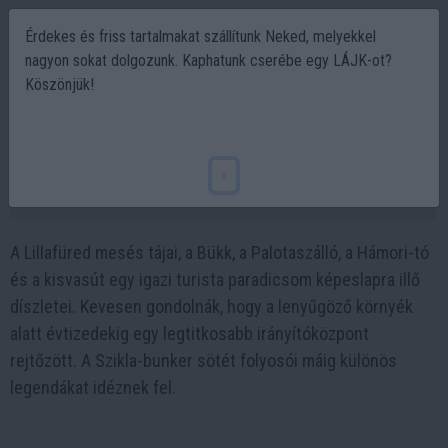
Érdekes és friss tartalmakat szállítunk Neked, melyekkel
nagyon sokat dolgozunk. Kaphatunk cserébe egy LÁJK-ot?
Köszönjük!
Lillafüred mélyén rejtőzött a Bükk titkos
sziklabunkere
x
2025-11-28 11:00
A Lillafüred mesés tájai, a Bükk, a Palotaszálló, a Hámori-tó
és a kisvasút egy igazi turista paradicsom képeslapra illő
díszletei. Kevesen gondolnák, hogy a lenyűgöző környék
alatt évtizedekig egy legtitkosabb irányítóközpont
rejtőzött. A Szikla-bunker sötét folyosói máig különös
legendákat idéznek fel.