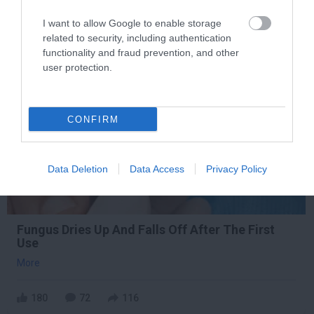
192
200
107
I want to allow Google to enable storage
related to security, including authentication
functionality and fraud prevention, and other
user protection.
11 h 37 min
CONFIRM
Data Deletion
Data Access
Privacy Policy
Fungus Dries Up And Falls Off After The First
Use
More
180
72
116