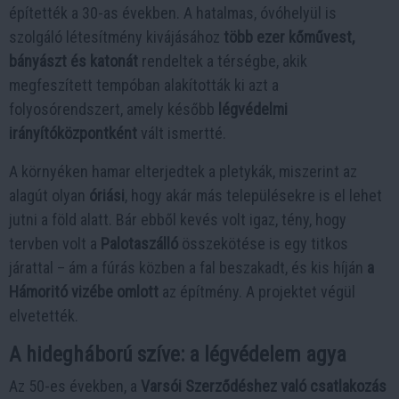
építették a 30-as években. A hatalmas, óvóhelyül is
szolgáló létesítmény kivájásához
több ezer kőművest,
bányászt és katonát
rendeltek a térségbe, akik
megfeszített tempóban alakították ki azt a
folyosórendszert, amely később
légvédelmi
irányítóközpontként
vált ismertté.
A környéken hamar elterjedtek a pletykák, miszerint az
alagút olyan
óriási
, hogy akár más településekre is el lehet
jutni a föld alatt. Bár ebből kevés volt igaz, tény, hogy
tervben volt a
Palotaszálló
összekötése is egy titkos
járattal – ám a fúrás közben a fal beszakadt, és kis híján
a
Hámoritó vizébe omlott
az építmény. A projektet végül
elvetették.
A hidegháború szíve: a légvédelem agya
Az 50-es években, a
Varsói Szerződéshez való csatlakozás