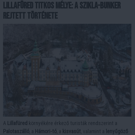
Lillafüred titkos mélye: a Szikla-bunker
rejtett története
A
Lillafüred
környékére érkező turisták rendszerint a
Palotaszálló
, a
Hámori-tó
, a
kisvasút
, valamint a
lenyűgöző