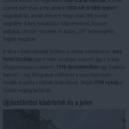
csövek között hétvégenként
több százan buliztak
. A hírek
szerint volt olyan este, amikor
1000-nél is több embert
engedtek be, annak ellenére, hogy csak 200-ra volt
engedély. A hely kialakítása több emeletet, hosszú
pultokat, tánctér részeket és külön „VIP” helyiségeket
foglalt magában.
A 90-es évek második felében azonban a konkurens
Juno
Hotel Diszkója
egyre több vendéget vonzott, így a Szikla
látogatottsága csökkent.
1996 decemberében
egy tragikus
baleset – egy kézigránát-robbanás a Juno lépcsőjén –
tovább árnyalta a helyek rivalizálását. Végül
1998 nyarán
a
Sziklát végleg bezárták.
Újjászületési kísérletek és a jelen