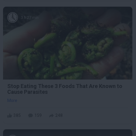
3 h 27 min
Stop Eating These 3 Foods That Are Known to
Cause Parasites
More
385
159
248