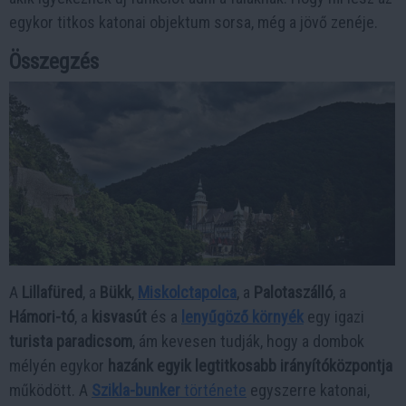
egykor titkos katonai objektum sorsa, még a jövő zenéje.
Összegzés
A
Lillafüred
, a
Bükk
,
Miskolctapolca
, a
Palotaszálló
, a
Hámori-tó
, a
kisvasút
és a
lenyűgöző környék
egy igazi
turista paradicsom
, ám kevesen tudják, hogy a dombok
mélyén egykor
hazánk egyik legtitkosabb irányítóközpontja
működött. A
Szikla-bunker
története
egyszerre katonai,