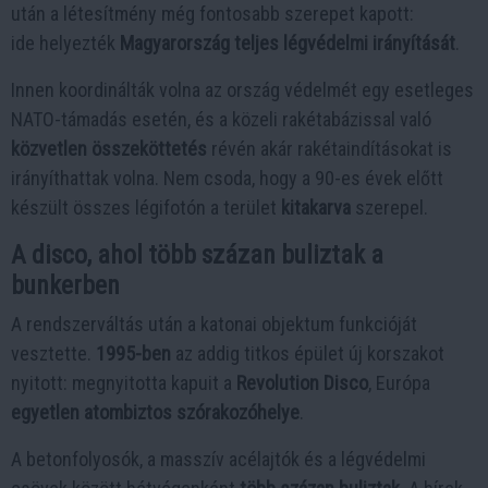
után a létesítmény még fontosabb szerepet kapott:
ide helyezték
Magyarország teljes légvédelmi irányítását
.
Innen koordinálták volna az ország védelmét egy esetleges
NATO-támadás esetén, és a közeli rakétabázissal való
közvetlen összeköttetés
révén akár rakétaindításokat is
irányíthattak volna. Nem csoda, hogy a 90-es évek előtt
készült összes légifotón a terület
kitakarva
szerepel.
A disco, ahol több százan buliztak a
bunkerben
A rendszerváltás után a katonai objektum funkcióját
vesztette.
1995-ben
az addig titkos épület új korszakot
nyitott: megnyitotta kapuit a
Revolution Disco
, Európa
egyetlen atombiztos szórakozóhelye
.
A betonfolyosók, a masszív acélajtók és a légvédelmi