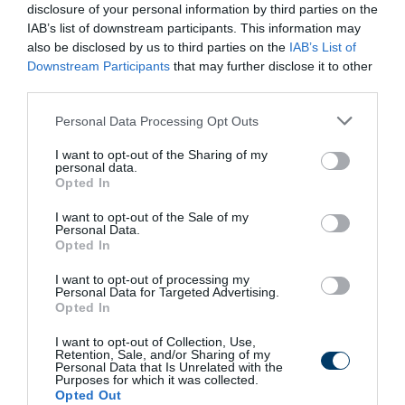
disclosure of your personal information by third parties on the
Fungus Is A Parasite, And It Dies From A Drop Of
Plain...
IAB’s list of downstream participants. This information may
also be disclosed by us to third parties on the
IAB’s List of
More
Downstream Participants
that may further disclose it to other
third parties.
454
166
146
Please note that this website/app uses one or more Google
Personal Data Processing Opt Outs
services and may gather and store information including but
not limited to your visit or usage behaviour. You may click to
I want to opt-out of the Sharing of my
personal data.
6 h 28 min
grant or deny consent to Google and its third-party tags to
Opted In
use your data for below specified purposes in below Google
consent section.
I want to opt-out of the Sale of my
Personal Data.
Opted In
I want to opt-out of processing my
Personal Data for Targeted Advertising.
Opted In
I want to opt-out of Collection, Use,
Retention, Sale, and/or Sharing of my
Personal Data that Is Unrelated with the
5 Hidden Signs You Have Worms Inside Your
Purposes for which it was collected.
Body
Opted Out