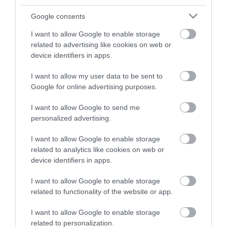
More
Google consents
291
49
170
I want to allow Google to enable storage
related to advertising like cookies on web or
device identifiers in apps.
4 h 51 min
I want to allow my user data to be sent to
Google for online advertising purposes.
I want to allow Google to send me
personalized advertising.
I want to allow Google to enable storage
related to analytics like cookies on web or
device identifiers in apps.
I want to allow Google to enable storage
This Simple Trick Removes All Parasites From
related to functionality of the website or app.
Your Body!
I want to allow Google to enable storage
More
related to personalization.