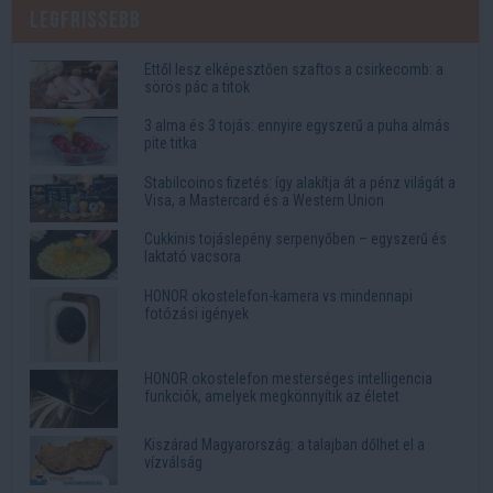
Legfrissebb
Ettől lesz elképesztően szaftos a csirkecomb: a
sörös pác a titok
3 alma és 3 tojás: ennyire egyszerű a puha almás
pite titka
Stabilcoinos fizetés: így alakítja át a pénz világát a
Visa, a Mastercard és a Western Union
Cukkinis tojáslepény serpenyőben – egyszerű és
laktató vacsora
HONOR okostelefon-kamera vs mindennapi
fotózási igények
HONOR okostelefon mesterséges intelligencia
funkciók, amelyek megkönnyítik az életet
Kiszárad Magyarország: a talajban dőlhet el a
vízválság