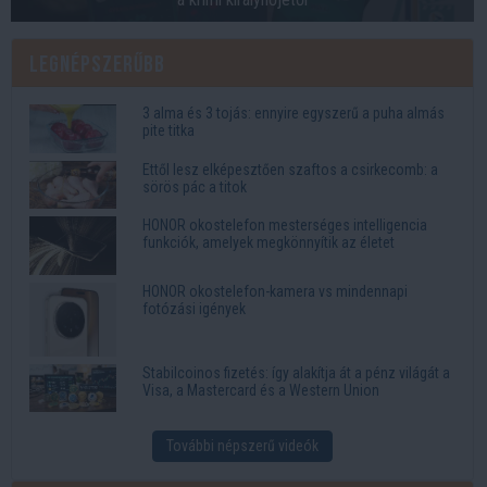
Legnépszerűbb
3 alma és 3 tojás: ennyire egyszerű a puha almás
pite titka
Ettől lesz elképesztően szaftos a csirkecomb: a
sörös pác a titok
HONOR okostelefon mesterséges intelligencia
funkciók, amelyek megkönnyítik az életet
HONOR okostelefon-kamera vs mindennapi
fotózási igények
Stabilcoinos fizetés: így alakítja át a pénz világát a
Visa, a Mastercard és a Western Union
További népszerű videók