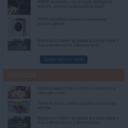
HONOR okostelefon mesterséges intelligencia
funkciók, amelyek megkönnyítik az életet
HONOR okostelefon-kamera vs mindennapi
fotózási igények
Stabilcoinos fizetés: így alakítja át a pénz világát a
Visa, a Mastercard és a Western Union
További népszerű videók
Legfrissebb
Ettől lesz elképesztően szaftos a csirkecomb: a
sörös pác a titok
3 alma és 3 tojás: ennyire egyszerű a puha almás
pite titka
Stabilcoinos fizetés: így alakítja át a pénz világát a
Visa, a Mastercard és a Western Union