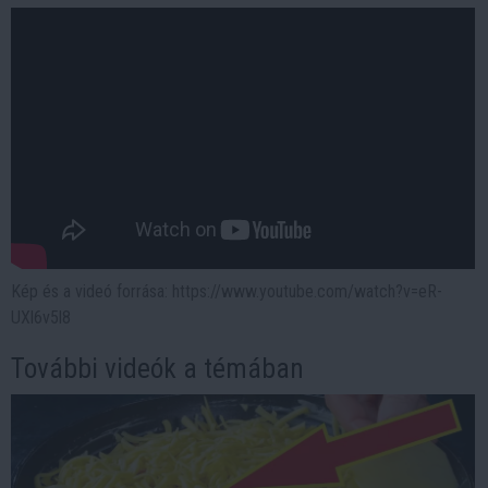
Kép és a videó forrása: https://www.youtube.com/watch?v=eR-
UXl6v5l8
További videók a témában