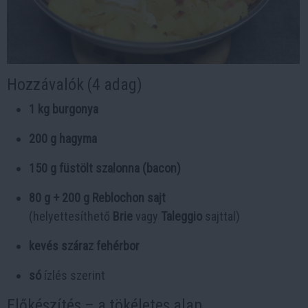
Hozzávalók (4 adag)
1 kg burgonya
200 g hagyma
150 g füstölt szalonna (bacon)
80 g + 200 g Reblochon sajt
(helyettesíthető
Brie
vagy
Taleggio
sajttal)
kevés száraz fehérbor
só
ízlés szerint
Előkészítés – a tökéletes alap