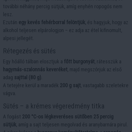
további néhány percig sütjük, amíg enyhén ropogós nem
lesz.
Ezután
egy kevés fehérborral felöntjük
, és hagyjuk, hogy az
alkohol teljesen elpárologjon – ez adja az étel kifinomult,
alpesi jellegét.
Rétegezés és sütés
Egy hőálló tálban elosztjuk a
főtt burgonyát
, rátesszük a
hagymás-szalonnás keveréket
, majd megszórjuk az első
adag
sajttal (80 g)
.
A tetejére kerül a maradék
200 g sajt
, vastagabb szeletekre
vágva.
Sütés – a krémes végeredmény titka
A fogást
200 °C-os légkeveréses sütőben 25 percig
sütjük
, amíg a sajt teljesen megolvad és aranybarnára pirul.