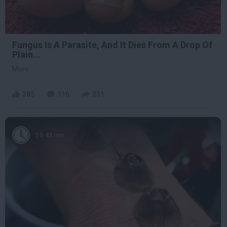
Fungus Is A Parasite, And It Dies From A Drop Of
Plain...
More
385
116
331
1 h 43 min