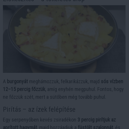
A
burgonyát
meghámozzuk, felkarikázzuk, majd
sós vízben
12–15 percig főzzük
, amíg enyhén megpuhul. Fontos, hogy
ne főzzük szét, mert a sütőben még tovább puhul.
Pirítás – az ízek felépítése
Egy serpenyőben kevés zsiradékon
3 percig pirítjuk az
aprított hagymát
, majd hozzáadjuk a
füstölt szalonnát
, és