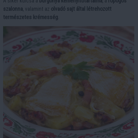
A siker kulcsa a
burgonya keményítőtartalma
, a
ropogós
szalonna
, valamint az
olvadó sajt által létrehozott
természetes krémesség
.