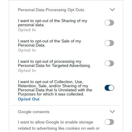
This Simple Trick Removes All Parasites From
Your Body!
Please note that this website/app uses one or more Google
Personal Data Processing Opt Outs
More
services and may gather and store information including but
not limited to your visit or usage behaviour. You may click to
I want to opt-out of the Sharing of my
personal data.
grant or deny consent to Google and its third-party tags to
214
36
141
Opted In
use your data for below specified purposes in below Google
consent section.
I want to opt-out of the Sale of my
Personal Data.
Opted In
6 h 1 min
I want to opt-out of processing my
Personal Data for Targeted Advertising.
Opted In
I want to opt-out of Collection, Use,
Retention, Sale, and/or Sharing of my
Personal Data that Is Unrelated with the
Purposes for which it was collected.
Opted Out
Google consents
Fungus Dries Up And Falls Off After The First
I want to allow Google to enable storage
Use
related to advertising like cookies on web or