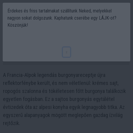
Érdekes és friss tartalmakat szállítunk Neked, melyekkel
nagyon sokat dolgozunk. Kaphatunk cserébe egy LÁJK-ot?
Köszönjük!
A Francia-Alpok burgonyás titka, amiért
egész Európa rajong
x
2026-02-09 15:34
A Francia-Alpok legendás burgonyareceptje újra
reflektorfénybe került, és nem véletlenül: krémes sajt,
ropogós szalonna és tökéletesen főtt burgonya találkozik
egyetlen fogásban. Ez a sajtos burgonyás egytálétel
évtizedek óta az alpesi konyha egyik legnagyobb titka. Az
egyszerű alapanyagok mögött meglepően gazdag ízvilág
rejtőzik.