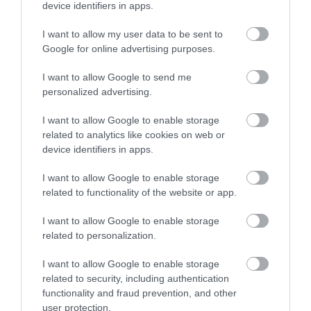
More
device identifiers in apps.
I want to allow my user data to be sent to
433
48
123
Google for online advertising purposes.
I want to allow Google to send me
personalized advertising.
6 h 41 min
I want to allow Google to enable storage
related to analytics like cookies on web or
device identifiers in apps.
I want to allow Google to enable storage
related to functionality of the website or app.
I want to allow Google to enable storage
related to personalization.
Stop Eating These 3 Foods That Are Known to
Cause Parasites
I want to allow Google to enable storage
related to security, including authentication
More
functionality and fraud prevention, and other
user protection.