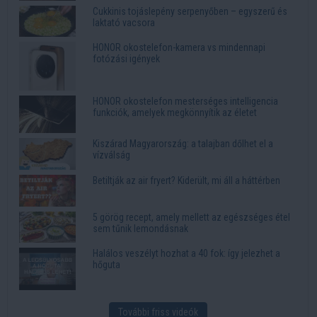
Cukkinis tojáslepény serpenyőben – egyszerű és
laktató vacsora
HONOR okostelefon-kamera vs mindennapi
fotózási igények
HONOR okostelefon mesterséges intelligencia
funkciók, amelyek megkönnyítik az életet
Kiszárad Magyarország: a talajban dőlhet el a
vízválság
Betiltják az air fryert? Kiderült, mi áll a háttérben
5 görög recept, amely mellett az egészséges étel
sem tűnik lemondásnak
Halálos veszélyt hozhat a 40 fok: így jelezhet a
hőguta
További friss videók