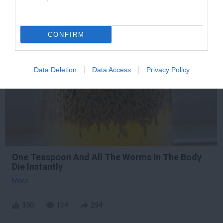
292
70
113
CONFIRM
6 h 44 min
Data Deletion
Data Access
Privacy Policy
One Teaspoon And All The Worms In The Body
Die Instantly
More
350
134
294