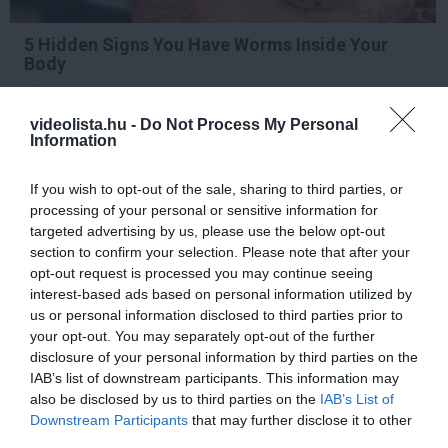
5 Hidden Signs You Have Worms Inside Your
Body
More
videolista.hu -
Do Not Process My Personal
Information
440
29
184
If you wish to opt-out of the sale, sharing to third parties, or
processing of your personal or sensitive information for
1 h 49 min
targeted advertising by us, please use the below opt-out
section to confirm your selection. Please note that after your
opt-out request is processed you may continue seeing
interest-based ads based on personal information utilized by
us or personal information disclosed to third parties prior to
your opt-out. You may separately opt-out of the further
disclosure of your personal information by third parties on the
IAB’s list of downstream participants. This information may
also be disclosed by us to third parties on the
IAB’s List of
Downstream Participants
that may further disclose it to other
third parties.