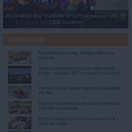
FÉSŰS NELLY férje "CSÚNYÁN" ÁTVERTE az esküvőjük előtt, DE
VÉGÜL hozzáment
Legnépszerűbb
Kiszárad Magyarország: a talajban dőlhet el a
vízválság
35 éve generációkat hoz össze a Művészetek
Völgye – megvan a 2027-es időpont és a bérletár
3 alma és 3 tojás: ennyire egyszerű a puha almás
pite titka
5 görög recept, amely mellett az egészséges étel
sem tűnik lemondásnak
Ettől lesz elképesztően szaftos a csirkecomb: a
sörös pác a titok