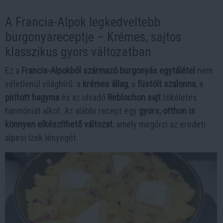
A Francia-Alpok legkedveltebb
burgonyareceptje – Krémes, sajtos
klasszikus gyors változatban
Ez a
Francia-Alpokból származó burgonyás egytálétel
nem
véletlenül világhírű: a
krémes állag
, a
füstölt szalonna
, a
pirított hagyma
és az olvadó
Reblochon sajt
tökéletes
harmóniát alkot. Az alábbi recept egy
gyors, otthon is
könnyen elkészíthető változat
, amely megőrzi az eredeti
alpesi ízek lényegét.