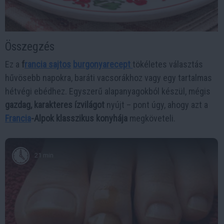
Összegzés
Ez a
f
rancia sajtos
burgonyarecept
tökéletes választás
hűvösebb napokra, baráti vacsorákhoz vagy egy tartalmas
hétvégi ebédhez. Egyszerű alapanyagokból készül, mégis
gazdag, karakteres ízvilágot
nyújt – pont úgy, ahogy azt a
Francia
-Alpok klasszikus konyhája
megköveteli.
21 min