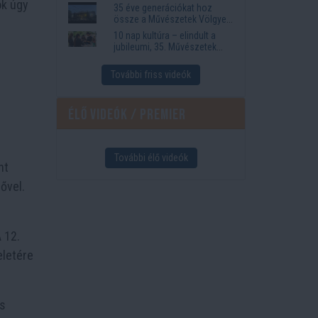
ok úgy
35 éve generációkat hoz
össze a Művészetek Völgye
– megvan a 2027-es időpont
10 nap kultúra – elindult a
és a bérletár
jubileumi, 35. Művészetek
Völgye
További friss videók
Élő videók / Premier
További élő videók
nt
ővel.
 12.
eletére
is