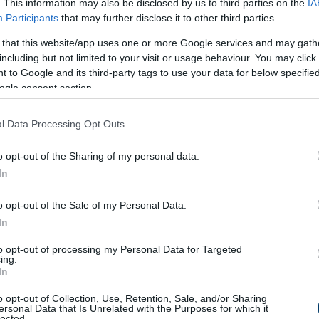
. This information may also be disclosed by us to third parties on the
IA
Participants
that may further disclose it to other third parties.
 that this website/app uses one or more Google services and may gath
rasite-Causing Foods
Doctor: One Teaspoon Ki
including but not limited to your visit or usage behaviour. You may click 
Should Stop Eating
All Worms in Your Body!
 to Google and its third-party tags to use your data for below specifi
t Now
ogle consent section.
More
l Data Processing Opt Outs
2
80
252
319
60
379
o opt-out of the Sharing of my personal data.
In
o opt-out of the Sale of my Personal Data.
In
to opt-out of processing my Personal Data for Targeted
ing.
In
o opt-out of Collection, Use, Retention, Sale, and/or Sharing
ersonal Data that Is Unrelated with the Purposes for which it
lected.