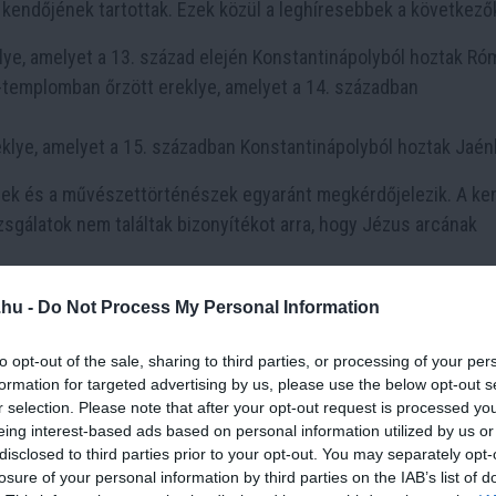
 kendőjének tartottak. Ezek közül a leghíresebbek a következő
klye, amelyet a 13. század elején Konstantinápolyból hoztak Ró
templomban őrzött ereklye, amelyet a 14. században
klye, amelyet a 15. században Konstantinápolyból hoztak Jaén
zek és a művészettörténészek egyaránt megkérdőjelezik. A ke
sgálatok nem találtak bizonyítékot arra, hogy Jézus arcának
.hu -
Do Not Process My Personal Information
to opt-out of the sale, sharing to third parties, or processing of your per
formation for targeted advertising by us, please use the below opt-out s
r selection. Please note that after your opt-out request is processed y
eing interest-based ads based on personal information utilized by us or
26 min
3 h 40 min
disclosed to third parties prior to your opt-out. You may separately opt-
losure of your personal information by third parties on the IAB’s list of