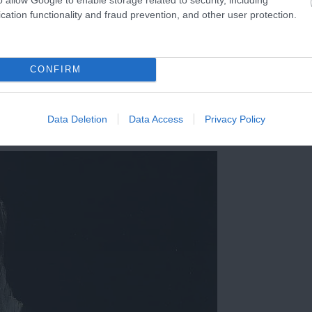
cation functionality and fraud prevention, and other user protection.
s kultúra egyik legkiemelkedőbb témája. A kendő Krisztus
, és számos művészt inspirált alkotásaik során. A 12. századt
t, köztük:
CONFIRM
endője" (1300 körül)
ője" (1516)
Data Deletion
Data Access
Privacy Policy
(1577-1579)