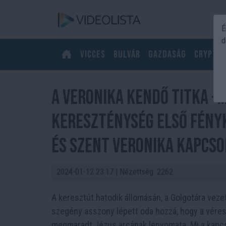
É
d
Vicces
Bulvár
Gazdaság
Crypto
A Veronika kendő titka -
kereszténység első fény
és Szent Veronika kapcso
2024-01-12 23:17
| Nézettség: 2262
A keresztút hatodik állomásán, a Golgotára vezet
szegény asszony lépett oda hozzá, hogy a véres
megmaradt Jézus arcának lenyomata. Mi a kapcs