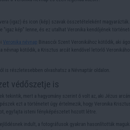
 vera (igaz) és icon (kép) szavak összetételeként magyarázták
e "igaz kép" lenne, és ez utalhat Veronika kendőjének történet
-i
Veronika névnap
Binascói Szent Veronikához kötődik, aki ág
ka névnap kötődik, a Krisztus arcát kendővel letörlő Veronikához
ól is részletesebben olvashatsz a Névnaptár oldalon.
et védőszetje is
 tekintik, mert a hagyomány szerint ő volt az, aki Jézus arcá
észek ezt a történetet úgy értelmezik, hogy Veronika Krisztu
t, egyfajta isteni fényképészetet hozott létre.
ejlődésnek indult, a fotográfusok gyakran hasonlították maguk