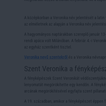
A középkorban a Veronika név jelentését a latin
az elméletnek az alapján a Veronika név jelentés
A hagyományos naptárakban szereplő január 13
rendi apáca volt Milánóban. A febriár 4.-i Veroni
az egyház szentként tisztel.
Veronika nevű szentekről
és a Veronika névnapr
Szent Veronika a fényképész
A fényképészek Szent Veronikát védőszentjüknek
lenyomatát megörökítette egy kendőn. A fénykép
arcának megörökítésével egyfajta szent pillanato
A 19. században, amikor a fényképészet éppen f