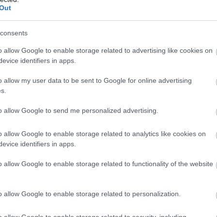
Out
consents
o allow Google to enable storage related to advertising like cookies on
evice identifiers in apps.
o allow my user data to be sent to Google for online advertising
s.
to allow Google to send me personalized advertising.
o allow Google to enable storage related to analytics like cookies on
tch?v=eWl1XIdRzvM
evice identifiers in apps.
etekben
o allow Google to enable storage related to functionality of the website
otásban megjelent, köztük festményekben, szobrokban,
 és filmekben.
o allow Google to enable storage related to personalization.
o allow Google to enable storage related to security, including