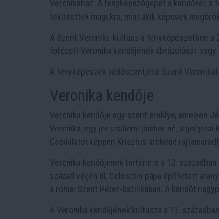
Veronikához. A fényképezőgépet a kendővel, a fé
tekintettek magukra, mint akik képesek megörökí
A Szent Veronika-kultusz a fényképészetben a 2
fotózott Veronika kendőjének ábrázolását, vagy
A fényképészek védőszentjévé Szent Veronikát 
Veronika kendője
Veronika kendője egy szent ereklye, amelyen J
Veronika, egy jeruzsálemi jámbor nő, a golgotai 
Csodálatosképpen Krisztus arcképe rajtamaradt
Veronika kendőjének története a 12. században t
század végén III. Celesztin pápa építtetett aran
a római Szent Péter-bazilikában. A kendőt nag
A Veronika kendőjének kultusza a 13. században