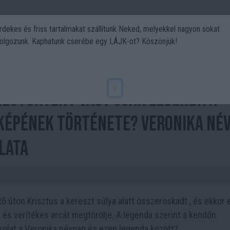
rdekes és friss tartalmakat szállítunk Neked, melyekkel nagyon sokat
olgozunk. Kaphatunk cserébe egy LÁJK-ot? Köszönjük!
Politika
Art
Kert
DIY
Gasztro
Utazás
Sport
x
megtörtént vagy csak legenda a
képének története? Veronika né
lata
ő úton Krisztus a kereszt súlya alatt összeroskadt , és ekkor 
 és verítékes arcát megtörölje. A legenda szerint a kendőn
olat a Veronika névnap és ezen legenda között?