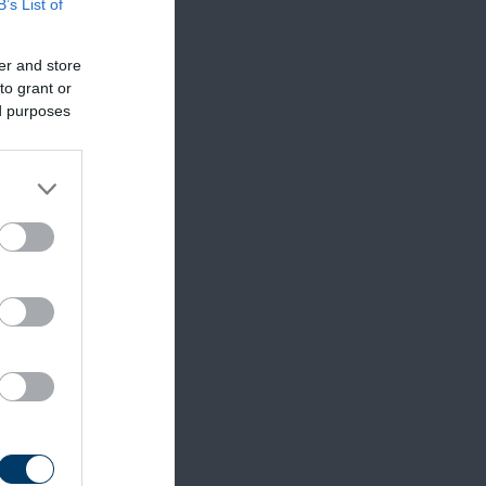
B’s List of
er and store
lls
to grant or
ed purposes