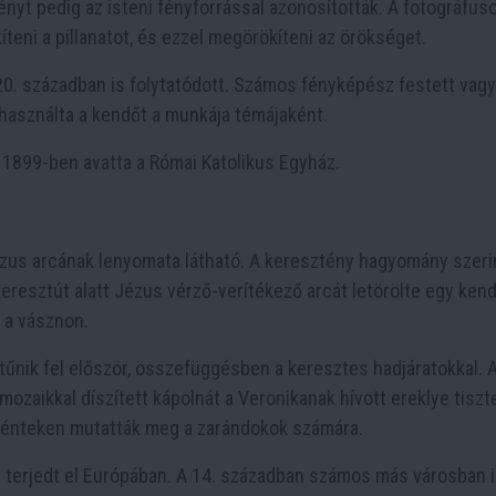
nyt pedig az isteni fényforrással azonosították. A fotográfus
teni a pillanatot, és ezzel megörökíteni az örökséget.
0. században is folytatódott. Számos fényképész festett vagy
 használta a kendőt a munkája témájaként.
1899-ben avatta a Római Katolikus Egyház.
ézus arcának lenyomata látható. A keresztény hagyomány szeri
keresztút alatt Jézus vérző-verítékező arcát letörölte egy kend
 a vásznon.
űnik fel először, összefüggésben a keresztes hadjáratokkal. A
ymozaikkal díszített kápolnát a Veronikanak hívott ereklye tiszt
ypénteken mutatták meg a zarándokok számára.
 terjedt el Európában. A 14. században számos más városban 