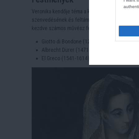
authenti
Veronika kendője téma a keresztény művészet é
szenvedésének és feltámadásának jelképévé vált
kezdve számos művész festett Veronika kendőjé
Giotto di Bondone (1267-1337): "Veronika k
Albrecht Dürer (1471-1528): "Veronika kend
El Greco (1541-1614): "Veronika kendője" 