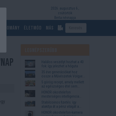
2026. augusztus 6.,
csütörtök
Berta névnapja
Tudomány
Életmód
más
Legnépszerűbb
vnap
Halálos veszélyt hozhat a 40
fok: így jelezhet a hőguta
35 éve generációkat hoz
össze a Művészetek Völgye
– megvan a 2027-es időpont
5 görög recept, amely mellett
és a bérletár
az egészséges étel sem
tűnik lemondásnak
HONOR okostelefon
mesterséges intelligencia
funkciók, amelyek
egy
Stabilcoinos fizetés: így
megkönnyítik az életet
alakítja át a pénz világát a
Visa, a Mastercard és a
HONOR okostelefon-kamera
Western Union