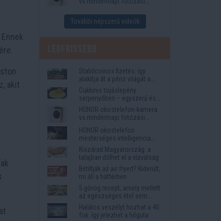
vs mindennapi fotózási
igények
További népszerű videók
. Ennek
Legfrissebb
ére.
oston
Stabilcoinos fizetés: így
alakítja át a pénz világát a
, akit
Visa, a Mastercard és a
Cukkinis tojáslepény
Western Union
serpenyőben – egyszerű és
laktató vacsora
HONOR okostelefon-kamera
vs mindennapi fotózási
igények
HONOR okostelefon
mesterséges intelligencia
funkciók, amelyek
Kiszárad Magyarország: a
megkönnyítik az életet
talajban dőlhet el a vízválság
nak
Betiltják az air fryert? Kiderült,
s
mi áll a háttérben
5 görög recept, amely mellett
az egészséges étel sem
tűnik lemondásnak
Halálos veszélyt hozhat a 40
at
fok: így jelezhet a hőguta