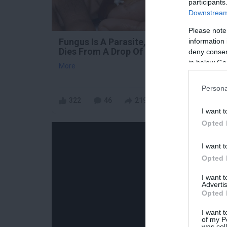
participants
Downstream 
Please note
Fungus Is A Parasite, And It
5 Pa
information 
Dies From A Drop Of Plain...
You 
deny consent
Righ
in below Go
More
More
Persona
322
46
219
46
I want t
Opted 
I want t
Opted 
I want 
Advertis
Opted 
I want t
of my P
was col