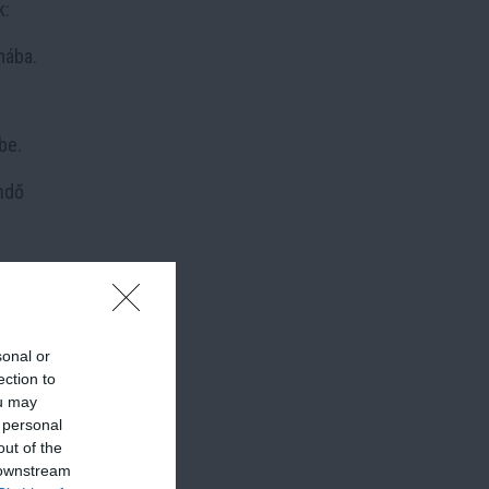
k:
mába.
be.
ndő
sonal or
ection to
ou may
 personal
out of the
 downstream