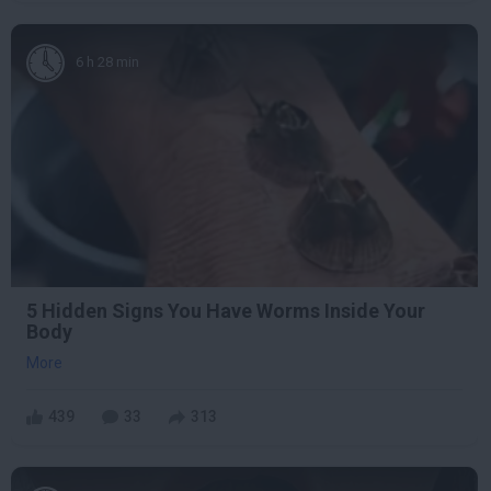
6 h 28 min
5 Hidden Signs You Have Worms Inside Your
Body
More
439
33
313