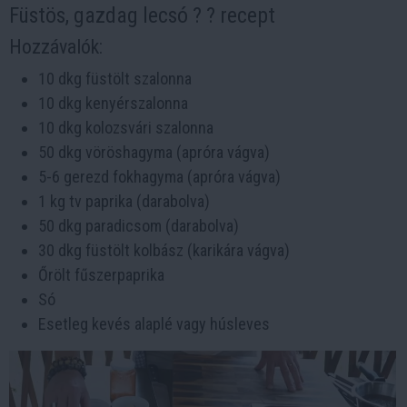
Füstös, gazdag lecsó ? ? recept
Hozzávalók:
10 dkg füstölt szalonna
10 dkg kenyérszalonna
10 dkg kolozsvári szalonna
50 dkg vöröshagyma (apróra vágva)
5-6 gerezd fokhagyma (apróra vágva)
1 kg tv paprika (darabolva)
50 dkg paradicsom (darabolva)
30 dkg füstölt kolbász (karikára vágva)
Őrölt fűszerpaprika
Só
Esetleg kevés alaplé vagy húsleves