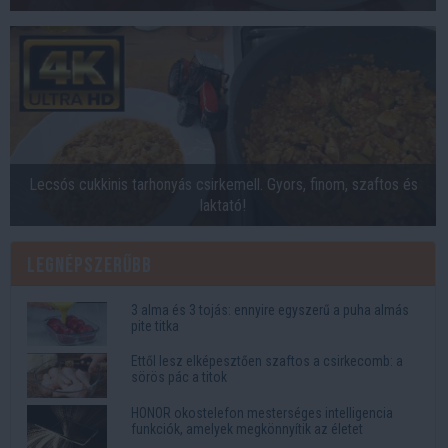
Lecsós cukkinis tarhonyás csirkemell. Gyors, finom, szaftos és
laktató!
Legnépszerűbb
3 alma és 3 tojás: ennyire egyszerű a puha almás
pite titka
Ettől lesz elképesztően szaftos a csirkecomb: a
sörös pác a titok
HONOR okostelefon mesterséges intelligencia
funkciók, amelyek megkönnyítik az életet