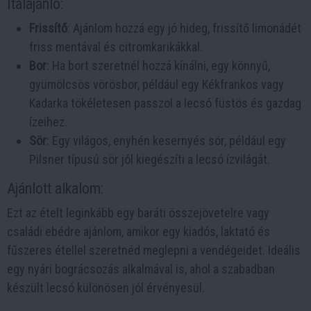
Italajánló:
Frissítő
: Ajánlom hozzá egy jó hideg, frissítő limonádét
friss mentával és citromkarikákkal.
Bor
: Ha bort szeretnél hozzá kínálni, egy könnyű,
gyümölcsös vörösbor, például egy Kékfrankos vagy
Kadarka tökéletesen passzol a lecsó füstös és gazdag
ízeihez.
Sör
: Egy világos, enyhén kesernyés sör, például egy
Pilsner típusú sör jól kiegészíti a lecsó ízvilágát.
Ajánlott alkalom:
Ezt az ételt leginkább egy baráti összejövetelre vagy
családi ebédre ajánlom, amikor egy kiadós, laktató és
fűszeres étellel szeretnéd meglepni a vendégeidet. Ideális
egy nyári bográcsozás alkalmával is, ahol a szabadban
készült lecsó különösen jól érvényesül.