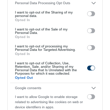
Please note that this website/app uses one or more Google
Personal Data Processing Opt Outs
services and may gather and store information including but
not limited to your visit or usage behaviour. You may click to
I want to opt-out of the Sharing of my
personal data.
grant or deny consent to Google and its third-party tags to
Opted In
use your data for below specified purposes in below Google
consent section.
I want to opt-out of the Sale of my
Personal Data.
Stop Eating These 3 Foods That Are Known to
Opted In
Cause Parasites
I want to opt-out of processing my
More
Personal Data for Targeted Advertising.
Opted In
440
182
311
I want to opt-out of Collection, Use,
Retention, Sale, and/or Sharing of my
Personal Data that Is Unrelated with the
Purposes for which it was collected.
Opted Out
40 min
Google consents
I want to allow Google to enable storage
related to advertising like cookies on web or
device identifiers in apps.