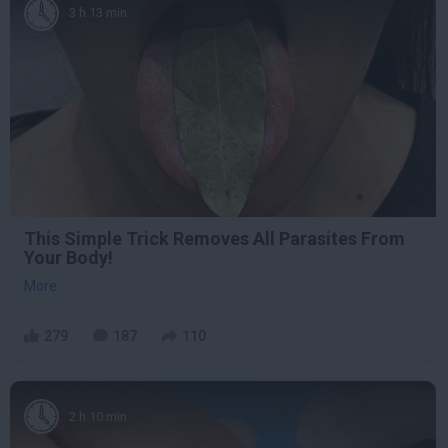
3 h 13 min
This Simple Trick Removes All Parasites From
Your Body!
More
279
187
110
2 h 10 min