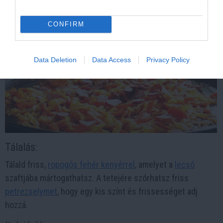
CONFIRM
Kép és a videó forrása: https://www.youtube.com/watch?
v=cH3E3Fhm12M
Data Deletion
Data Access
Privacy Policy
Tálalás:
Tálald friss,
ropogós fehér kenyérrel
, amelyet a
lecsó
szaftjába mártogathatsz. A tetejére szórhatsz friss
petrezselymet
, hogy egy kis színt és frissességet adj
hozzá.