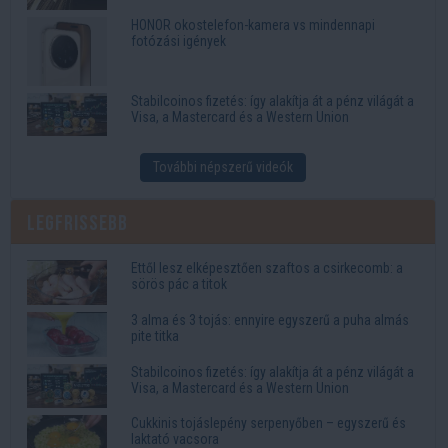
HONOR okostelefon-kamera vs mindennapi
fotózási igények
Stabilcoinos fizetés: így alakítja át a pénz világát a
Visa, a Mastercard és a Western Union
További népszerű videók
Legfrissebb
Ettől lesz elképesztően szaftos a csirkecomb: a
sörös pác a titok
3 alma és 3 tojás: ennyire egyszerű a puha almás
pite titka
Stabilcoinos fizetés: így alakítja át a pénz világát a
Visa, a Mastercard és a Western Union
Cukkinis tojáslepény serpenyőben – egyszerű és
laktató vacsora