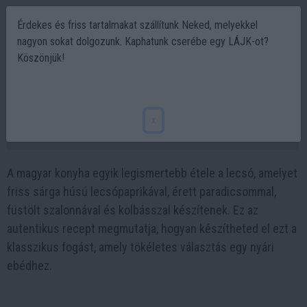
Érdekes és friss tartalmakat szállítunk Neked, melyekkel
nagyon sokat dolgozunk. Kaphatunk cserébe egy LÁJK-ot?
Köszönjük!
Autentikus Magyar lecsó: Hagyományos
recept picit másképp ? ?
x
2024-08-22 18:01
A magyar konyha egyik legismertebb étele a lecsó, amelyet
friss sárga húsú lecsópaprikával, érett paradicsommal,
füstölt szalonnával és kolbásszal készítenek. Ez az
autentikus recept megmutatja, hogyan készítheted el ezt a
klasszikus fogást, amely tökéletes választás egy nyári
ebédhez.