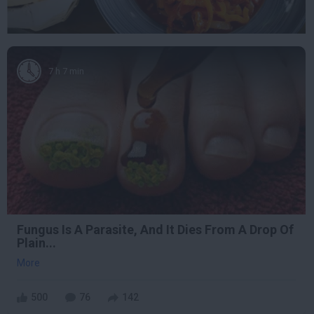
7 h 7 min
Fungus Is A Parasite, And It Dies From A Drop Of
Plain...
More
500
76
142