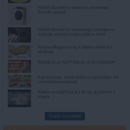
HONOR okostelefon-kamera vs mindennapi
fotózási igények
HONOR okostelefon mesterséges intelligencia
funkciók, amelyek megkönnyítik az életet
Kiszárad Magyarország: a talajban dőlhet el a
vízválság
Betiltják az air fryert? Kiderült, mi áll a háttérben
5 görög recept, amely mellett az egészséges étel
sem tűnik lemondásnak
Halálos veszélyt hozhat a 40 fok: így jelezhet a
hőguta
További friss videók