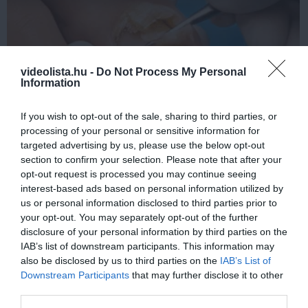
videolista.hu -
Do Not Process My Personal
Information
If you wish to opt-out of the sale, sharing to third parties, or
processing of your personal or sensitive information for
Fungus Dries Up And Falls Off After The First
targeted advertising by us, please use the below opt-out
Use
section to confirm your selection. Please note that after your
More
opt-out request is processed you may continue seeing
interest-based ads based on personal information utilized by
357
36
381
us or personal information disclosed to third parties prior to
your opt-out. You may separately opt-out of the further
disclosure of your personal information by third parties on the
IAB’s list of downstream participants. This information may
9 h 56 min
also be disclosed by us to third parties on the
IAB’s List of
Downstream Participants
that may further disclose it to other
third parties.