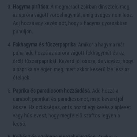
Hagyma pirítása
: A megmaradt zsírban dinszteld meg
az apróra vágott vöröshagymát, amíg üveges nem lesz.
Adj hozzá egy kevés sót, hogy a hagyma gyorsabban
puhuljon.
Fokhagyma és fűszerpaprika
: Amikor a hagyma már
puha, add hozzá az apróra vágott fokhagymát és az
őrölt fűszerpaprikát. Keverd jól össze, de vigyázz, hogy
a paprika ne égjen meg, mert akkor keserű íze lesz az
ételnek.
Paprika és paradicsom hozzáadása
: Add hozzá a
darabolt paprikát és paradicsomot, majd keverd jól
össze. Ha szükséges, önts hozzá egy kevés alaplevet
vagy húslevest, hogy megfelelő szaftos legyen a
lecsó.
Kolbász és szalonna visszahelyezése
: Amikor a