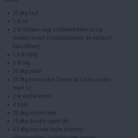
25 dkg liszt
1 tk só
2 tk sütőpor vagy szódabikarbóna (a régi
eredeti recept szódabikarbónás, én sütőport
használtam)
1,5 tk fahéj
3 dl olaj
20 dkg cukor
20 dkg barna cukor (fontos az íze és a színe
miatt is)
2 tk vanília aroma
4 tojás
30 dkg reszelt répa
10 dkg durvára vágott dió
6,5 dkg mazsola (tejbe áztatott) -
elhanyagolható, ha valaki nem szereti