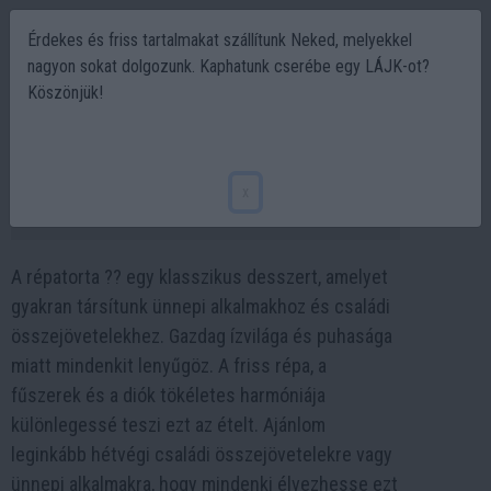
Érdekes és friss tartalmakat szállítunk Neked, melyekkel
nagyon sokat dolgozunk. Kaphatunk cserébe egy LÁJK-ot?
Köszönjük!
Csókolom! Répatorta van? Húsvéti
répatorta recept ???
x
2024-03-08 11:38
A répatorta ?? egy klasszikus desszert, amelyet
gyakran társítunk ünnepi alkalmakhoz és családi
összejövetelekhez. Gazdag ízvilága és puhasága
miatt mindenkit lenyűgöz. A friss répa, a
fűszerek és a diók tökéletes harmóniája
különlegessé teszi ezt az ételt. Ajánlom
leginkább hétvégi családi összejövetelekre vagy
ünnepi alkalmakra, hogy mindenki élvezhesse ezt