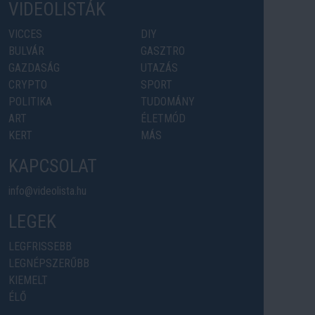
VIDEOLISTÁK
VICCES
DIY
BULVÁR
GASZTRO
GAZDASÁG
UTAZÁS
CRYPTO
SPORT
POLITIKA
TUDOMÁNY
ART
ÉLETMÓD
KERT
MÁS
KAPCSOLAT
info@videolista.hu
LEGEK
LEGFRISSEBB
LEGNÉPSZERŰBB
KIEMELT
ÉLŐ