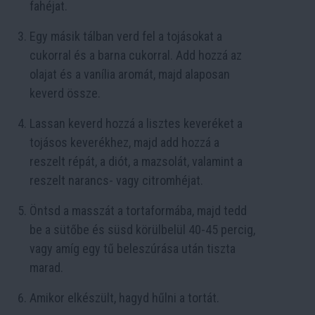
fahéjat.
Egy másik tálban verd fel a tojásokat a
cukorral és a barna cukorral. Add hozzá az
olajat és a vanília aromát, majd alaposan
keverd össze.
Lassan keverd hozzá a lisztes keveréket a
tojásos keverékhez, majd add hozzá a
reszelt répát, a diót, a mazsolát, valamint a
reszelt narancs- vagy citromhéjat.
Öntsd a masszát a tortaformába, majd tedd
be a sütőbe és süsd körülbelül 40-45 percig,
vagy amíg egy tű beleszúrása után tiszta
marad.
Amikor elkészült, hagyd hűlni a tortát.