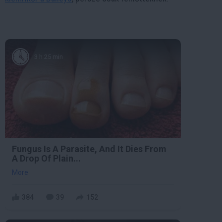
3 h 25 min
Fungus Is A Parasite, And It Dies From
A Drop Of Plain...
More
384
39
152