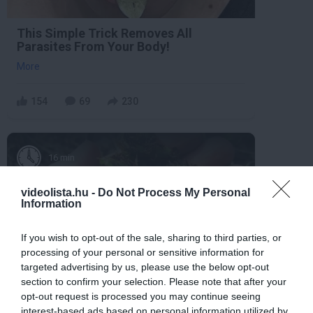
This Simple Trick Removes All
Parasites From Your Body!
More
154
69
230
16 min
videolista.hu -
Do Not Process My Personal
Information
If you wish to opt-out of the sale, sharing to third parties, or
processing of your personal or sensitive information for
targeted advertising by us, please use the below opt-out
section to confirm your selection. Please note that after your
Stop Eating These 3 Foods That Are
opt-out request is processed you may continue seeing
Known to Cause Parasites
interest-based ads based on personal information utilized by