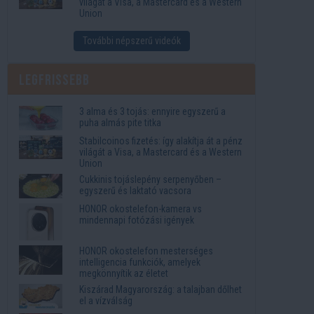
világát a Visa, a Mastercard és a Western
Union
További népszerű videók
Legfrissebb
3 alma és 3 tojás: ennyire egyszerű a
puha almás pite titka
Stabilcoinos fizetés: így alakítja át a pénz
világát a Visa, a Mastercard és a Western
Union
Cukkinis tojáslepény serpenyőben –
egyszerű és laktató vacsora
HONOR okostelefon-kamera vs
mindennapi fotózási igények
HONOR okostelefon mesterséges
intelligencia funkciók, amelyek
megkönnyítik az életet
Kiszárad Magyarország: a talajban dőlhet
el a vízválság