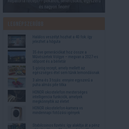
Répatorta recept?? pekános, fehércsokis, egyszerű
és nagyon finom!
Legnépszerűbb
Halálos veszélyt hozhat a 40 fok: így
jelezhet a hőguta
35 éve generációkat hoz össze a
Művészetek Völgye – megvan a 2027-es
időpont és a bérletár
5 görög recept, amely mellett az
egészséges étel sem tűnik lemondásnak
3 alma és 3 tojás: ennyire egyszerű a
puha almás pite titka
HONOR okostelefon mesterséges
intelligencia funkciók, amelyek
megkönnyítik az életet
HONOR okostelefon-kamera vs
mindennapi fotózási igények
Stabilcoinos fizetés: így alakítja át a pénz