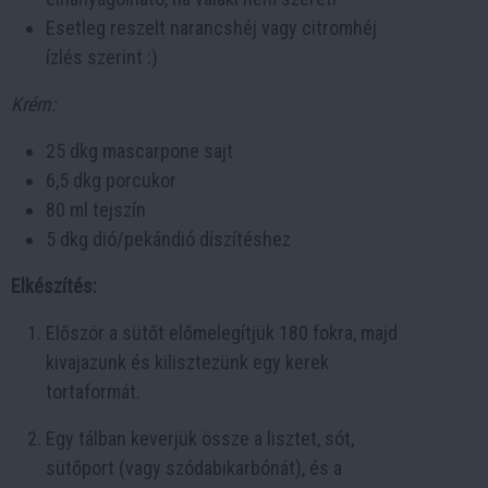
Esetleg reszelt narancshéj vagy citromhéj
ízlés szerint :)
Krém:
25 dkg mascarpone sajt
6,5 dkg porcukor
80 ml tejszín
5 dkg dió/pekándió díszítéshez
Elkészítés:
Először a sütőt előmelegítjük 180 fokra, majd
kivajazunk és kilisztezünk egy kerek
tortaformát.
Egy tálban keverjük össze a lisztet, sót,
sütőport (vagy szódabikarbónát), és a