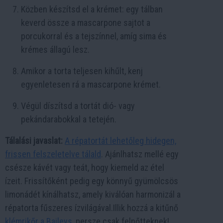
Közben készítsd el a krémet: egy tálban
keverd össze a mascarpone sajtot a
porcukorral és a tejszínnel, amíg sima és
krémes állagú lesz.
Amikor a torta teljesen kihűlt, kenj
egyenletesen rá a mascarpone krémet.
Végül díszítsd a tortát dió- vagy
pekándarabokkal a tetején.
Tálalási javaslat:
A répatortát lehetőleg hidegen,
frissen felszeletelve tálald
. Ajánlhatsz mellé egy
csésze kávét vagy teát, hogy kiemeld az étel
ízeit. Frissítőként pedig egy könnyű gyümölcsös
limonádét kínálhatsz, amely kiválóan harmonizál a
répatorta fűszeres ízvilágával.Illik hozzá a kitűnő
klémrikőr a Baileys
, persze csak felnőtteknek!