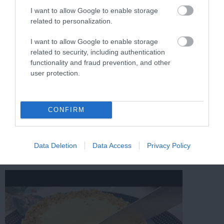
I want to allow Google to enable storage
vagy karácsonyra. A különleges ízvilág és az
related to personalization.
ünnepi megjelenés garantáltan elvarázsolja majd
az ínyenceket!
I want to allow Google to enable storage
related to security, including authentication
functionality and fraud prevention, and other
user protection.
CONFIRM
Data Deletion
Data Access
Privacy Policy
További videók a témában