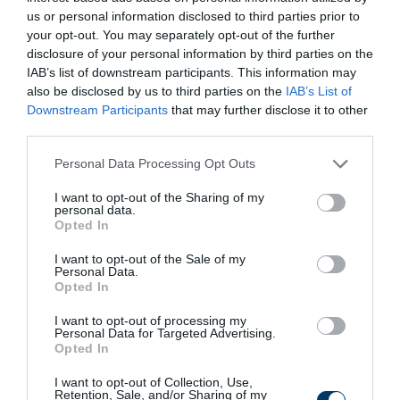
More
us or personal information disclosed to third parties prior to
your opt-out. You may separately opt-out of the further
disclosure of your personal information by third parties on the
374
176
259
IAB’s list of downstream participants. This information may
also be disclosed by us to third parties on the
IAB’s List of
Downstream Participants
that may further disclose it to other
3 h 47 min
third parties.
Please note that this website/app uses one or more Google
Personal Data Processing Opt Outs
services and may gather and store information including but
not limited to your visit or usage behaviour. You may click to
I want to opt-out of the Sharing of my
personal data.
grant or deny consent to Google and its third-party tags to
Opted In
use your data for below specified purposes in below Google
consent section.
I want to opt-out of the Sale of my
Personal Data.
Opted In
One Teaspoon And All The Worms In
The Body Die Instantly
I want to opt-out of processing my
Personal Data for Targeted Advertising.
More
Opted In
456
25
295
I want to opt-out of Collection, Use,
Retention, Sale, and/or Sharing of my