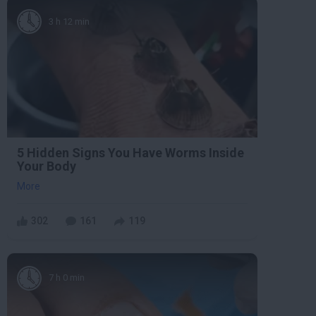
3 h 12 min
5 Hidden Signs You Have Worms Inside
Your Body
More
302
161
119
7 h 0 min