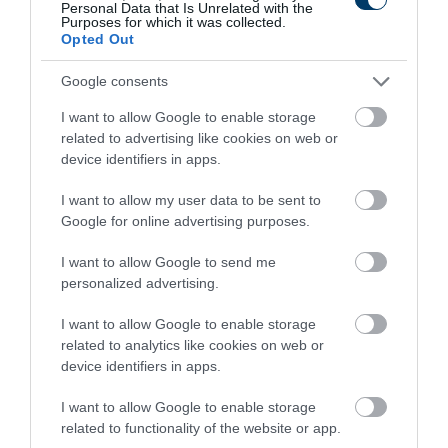
Personal Data that Is Unrelated with the
Purposes for which it was collected.
Opted Out
Google consents
I want to allow Google to enable storage
related to advertising like cookies on web or
device identifiers in apps.
I want to allow my user data to be sent to
Google for online advertising purposes.
Kép és a videó forrása:
I want to allow Google to send me
https://www.youtube.com/watch?
personalized advertising.
v=CjuwfrYgKSs&amp;list=PLpkj0iG5u63U1G9Sslgz_zxVyQDJHv2J9&a
Alkalmak:
I want to allow Google to enable storage
related to analytics like cookies on web or
Ez a répatorta ideális választás lehet különféle
device identifiers in apps.
alkalmakra, például családi összejövetelekre,
I want to allow Google to enable storage
névnapra
, születésnapra, baráti találkozókra, vagy
related to functionality of the website or app.
akár ünnepi alkalmakra is, mint például húsvétra