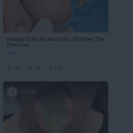
Fungus Dries Up And Falls Off After The
First Use
More
413
174
216
1 h 19 min