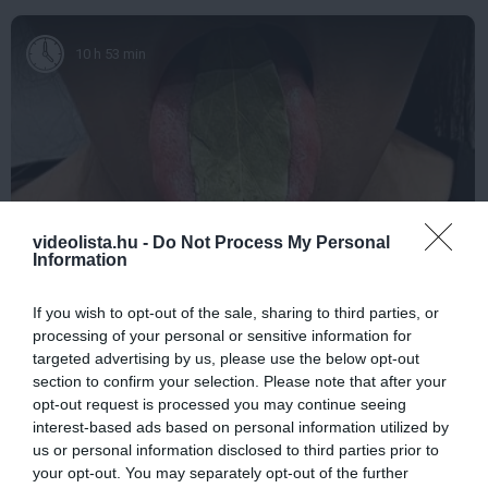
10 h 53 min
videolista.hu -
Do Not Process My Personal
Information
This Simple Trick Removes All Parasites From
If you wish to opt-out of the sale, sharing to third parties, or
Your Body!
processing of your personal or sensitive information for
More
targeted advertising by us, please use the below opt-out
section to confirm your selection. Please note that after your
opt-out request is processed you may continue seeing
212
65
147
interest-based ads based on personal information utilized by
us or personal information disclosed to third parties prior to
your opt-out. You may separately opt-out of the further