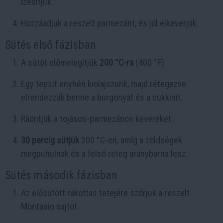
ízesítjük.
Hozzáadjuk a reszelt parmezánt, és jól elkeverjük.
Sütés első fázisban
A sütőt előmelegítjük
200 °C-ra
(400 °F).
Egy tepsit enyhén kiolajozunk, majd rétegezve
elrendezzük benne a burgonyát és a cukkinit.
Ráöntjük a tojásos-parmezános keveréket.
30 percig sütjük
200 °C-on, amíg a zöldségek
megpuhulnak és a felső réteg aranybarna lesz.
Sütés második fázisban
Az elősütött rakottas tetejére szórjuk a reszelt
Montasio sajtot.