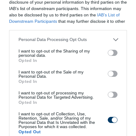
5 h 50 min
disclosure of your personal information by third parties on the
IAB’s list of downstream participants. This information may
also be disclosed by us to third parties on the
IAB’s List of
Downstream Participants
that may further disclose it to other
third parties.
Please note that this website/app uses one or more Google
Personal Data Processing Opt Outs
services and may gather and store information including but
not limited to your visit or usage behaviour. You may click to
I want to opt-out of the Sharing of my
personal data.
grant or deny consent to Google and its third-party tags to
Opted In
use your data for below specified purposes in below Google
5 Hidden Signs You Have Worms Inside Your
consent section.
I want to opt-out of the Sale of my
Body
Personal Data.
Opted In
More
I want to opt-out of processing my
Personal Data for Targeted Advertising.
459
116
320
Opted In
I want to opt-out of Collection, Use,
Retention, Sale, and/or Sharing of my
Personal Data that Is Unrelated with the
8 h 16 min
Purposes for which it was collected.
Opted Out