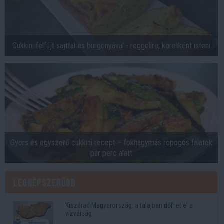
Cukkini felfújt sajttal és burgonyával - reggelire, köretként isteni
Gyors és egyszerű cukkini recept – fokhagymás ropogós falatok
pár perc alatt
Legnépszerűbb
Kiszárad Magyarország: a talajban dőlhet el a
vízválság