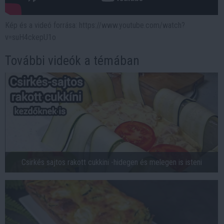
Kép és a videó forrása: https://www.youtube.com/watch?
v=suH4ckepU1o
További videók a témában
Csirkés sajtos rakott cukkini -hidegen és melegen is isteni