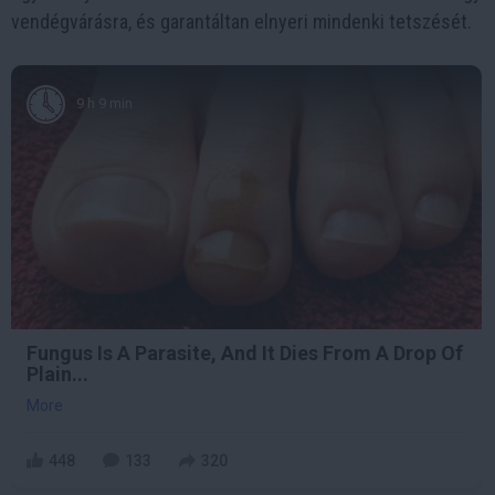
vendégvárásra, és garantáltan elnyeri mindenki tetszését.
9 h 9 min
Fungus Is A Parasite, And It Dies From A Drop Of
Plain...
More
448
133
320