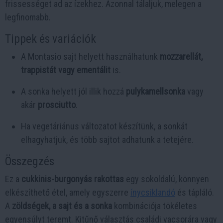
frissességet ad az ízekhez. Azonnal tálaljuk, melegen a
legfinomabb.
Tippek és variációk
A Montasio sajt helyett használhatunk
mozzarellát,
trappistát vagy ementálit
is.
A sonka helyett jól illik hozzá
pulykamellsonka
vagy
akár
prosciutto
.
Ha vegetáriánus változatot készítünk, a sonkát
elhagyhatjuk, és több sajtot adhatunk a tetejére.
Összegzés
Ez a
cukkinis-burgonyás rakottas
egy sokoldalú, könnyen
elkészíthető étel, amely egyszerre
ínycsiklandó
és tápláló.
A
zöldségek, a sajt és a sonka
kombinációja tökéletes
egyensúlyt teremt. Kitűnő választás családi vacsorára vagy