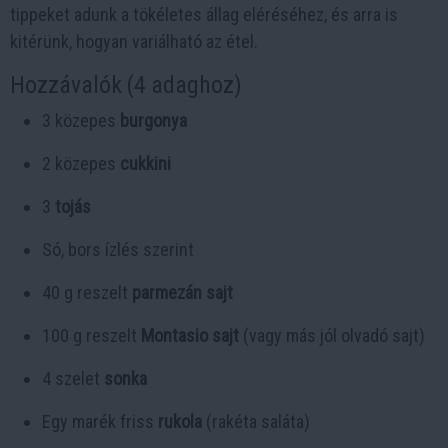
tippeket adunk a tökéletes állag eléréséhez, és arra is
kitérünk, hogyan variálható az étel.
Hozzávalók (4 adaghoz)
3 közepes
burgonya
2 közepes
cukkini
3
tojás
Só, bors ízlés szerint
40 g reszelt
parmezán sajt
100 g reszelt
Montasio sajt
(vagy más jól olvadó sajt)
4 szelet
sonka
Egy marék friss
rukola
(rakéta saláta)