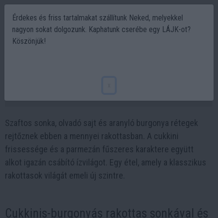
Érdekes és friss tartalmakat szállítunk Neked, melyekkel
nagyon sokat dolgozunk. Kaphatunk cserébe egy LÁJK-ot?
Köszönjük!
Cukkinis-burgonyás rakottas, ami
mindenkit levesz a lábáról
x
2025-09-12 19:23
Szaftos sonka, olvadó sajt és aranyló burgonya rétegek
rejtőznek ebben a mennyei rakottasban. A cukkini
frissessége és a parmezán fűszeres karaktere együtt
alkot igazán csábító ízvilágot. Egy étel, amely a klasszikus
rakottasok világát emeli új szintre.
Cukkinis-burgonyás rakottas sonkával és