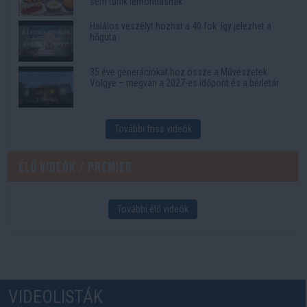
sem tűnik lemondásnak
Halálos veszélyt hozhat a 40 fok: így jelezhet a
hőguta
35 éve generációkat hoz össze a Művészetek
Völgye – megvan a 2027-es időpont és a bérletár
További friss videók
Élő videók / Premier
További élő videók
VIDEOLISTÁK