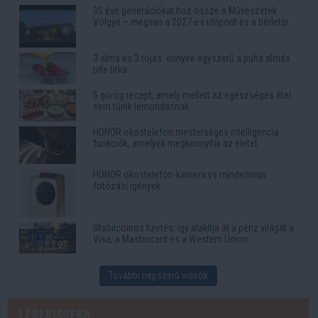
35 éve generációkat hoz össze a Művészetek
Völgye – megvan a 2027-es időpont és a bérletár
3 alma és 3 tojás: ennyire egyszerű a puha almás
pite titka
5 görög recept, amely mellett az egészséges étel
sem tűnik lemondásnak
HONOR okostelefon mesterséges intelligencia
funkciók, amelyek megkönnyítik az életet
HONOR okostelefon-kamera vs mindennapi
fotózási igények
Stabilcoinos fizetés: így alakítja át a pénz világát a
Visa, a Mastercard és a Western Union
További népszerű videók
Legfrissebb