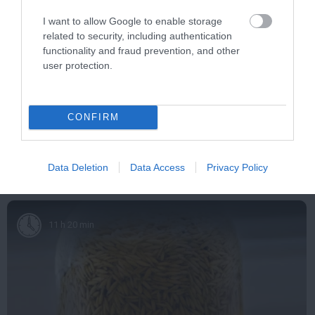
I want to allow Google to enable storage
related to security, including authentication
functionality and fraud prevention, and other
user protection.
Stop Eating These 3 Foods That Are Known to
Cause Parasites
CONFIRM
More
Data Deletion
Data Access
Privacy Policy
376
58
159
11 h 20 min