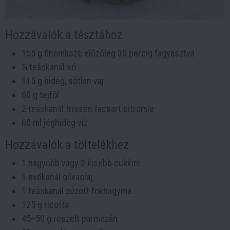
Hozzávalók a tésztához
155 g finomliszt, előzőleg 30 percig fagyasztva
¼ teáskanál só
115 g hideg, sótlan vaj
60 g tejföl
2 teáskanál frissen facsart citromlé
60 ml jéghideg víz
Hozzávalók a töltelékhez
1 nagyobb vagy 2 kisebb cukkini
1 evőkanál olívaolaj
1 teáskanál zúzott fokhagyma
125 g ricotta
45–50 g reszelt parmezán