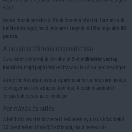
vizet.
Gyors mozdulatokkal állítsuk össze a tésztát, formázzunk
belőle korongot, majd letakarva tegyük hűtőbe legalább
60
percre
.
A cukkinis töltelék összeállítása
A cukkinit szeleteljük körülbelül
5–6 milliméter vastag
karikákra
, majd papírtörlővel itassuk le róla a nedvességet.
A ricottát keverjük össze a parmezánnal, a mozzarellával, a
fokhagymával és a bazsalikommal. A cukkinikarikákat
forgassuk össze az olívaolajjal.
Formázás és sütés
A lehűtött tésztát lisztezett felületen nyújtsuk körülbelül
30 centiméter átmérőjű körlappá, majd helyezzük