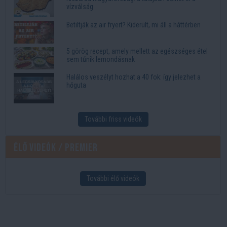
vízválság
Betiltják az air fryert? Kiderült, mi áll a háttérben
5 görög recept, amely mellett az egészséges étel
sem tűnik lemondásnak
Halálos veszélyt hozhat a 40 fok: így jelezhet a
hőguta
További friss videók
Élő videók / Premier
További élő videók