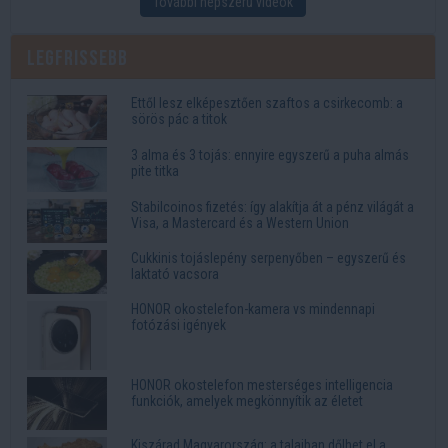
További népszerű videók
Legfrissebb
Ettől lesz elképesztően szaftos a csirkecomb: a
sörös pác a titok
3 alma és 3 tojás: ennyire egyszerű a puha almás
pite titka
Stabilcoinos fizetés: így alakítja át a pénz világát a
Visa, a Mastercard és a Western Union
Cukkinis tojáslepény serpenyőben – egyszerű és
laktató vacsora
HONOR okostelefon-kamera vs mindennapi
fotózási igények
HONOR okostelefon mesterséges intelligencia
funkciók, amelyek megkönnyítik az életet
Kiszárad Magyarország: a talajban dőlhet el a