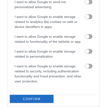
I want to allow Google to send me
172
137
363
personalized advertising.
I want to allow Google to enable storage
related to analytics like cookies on web or
2 h 37 min
device identifiers in apps.
I want to allow Google to enable storage
related to functionality of the website or app.
I want to allow Google to enable storage
related to personalization.
I want to allow Google to enable storage
related to security, including authentication
functionality and fraud prevention, and other
5 Hidden Signs You Have Worms Inside Your
user protection.
Body
More
CONFIRM
192
75
296