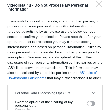
This Simple Trick Removes All Parasites From
videolista.hu -
Do Not Process My Personal
Your Body!
Information
More
If you wish to opt-out of the sale, sharing to third parties, or
326
113
348
processing of your personal or sensitive information for
targeted advertising by us, please use the below opt-out
section to confirm your selection. Please note that after your
opt-out request is processed you may continue seeing
7 h 37 min
interest-based ads based on personal information utilized by
us or personal information disclosed to third parties prior to
your opt-out. You may separately opt-out of the further
disclosure of your personal information by third parties on the
IAB’s list of downstream participants. This information may
also be disclosed by us to third parties on the
IAB’s List of
Downstream Participants
that may further disclose it to other
third parties.
Please note that this website/app uses one or more Google
Personal Data Processing Opt Outs
services and may gather and store information including but
Fungus Dries Up And Falls Off After The First
not limited to your visit or usage behaviour. You may click to
I want to opt-out of the Sharing of my
personal data.
Use
grant or deny consent to Google and its third-party tags to
Opted In