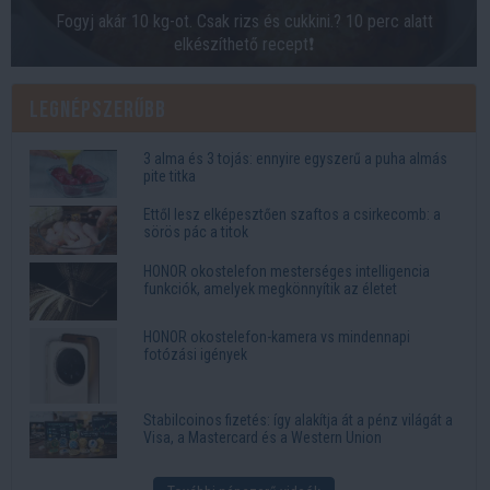
Fogyj akár 10 kg-ot. Csak rizs és cukkini.? 10 perc alatt
elkészíthető recept❗
Legnépszerűbb
3 alma és 3 tojás: ennyire egyszerű a puha almás
pite titka
Ettől lesz elképesztően szaftos a csirkecomb: a
sörös pác a titok
HONOR okostelefon mesterséges intelligencia
funkciók, amelyek megkönnyítik az életet
HONOR okostelefon-kamera vs mindennapi
fotózási igények
Stabilcoinos fizetés: így alakítja át a pénz világát a
Visa, a Mastercard és a Western Union