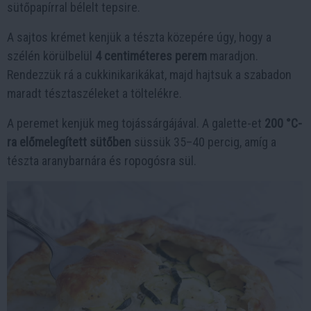
sütőpapírral bélelt tepsire.
A sajtos krémet kenjük a tészta közepére úgy, hogy a
szélén körülbelül
4 centiméteres perem
maradjon.
Rendezzük rá a cukkinikarikákat, majd hajtsuk a szabadon
maradt tésztaszéleket a töltelékre.
A peremet kenjük meg tojássárgájával. A galette-et
200 °C-
ra előmelegített sütőben
süssük 35–40 percig, amíg a
tészta aranybarnára és ropogósra sül.