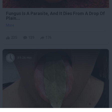
Fungus Is A Parasite, And It Dies From A Drop Of
Plain...
More
235
139
176
3 h 26 min