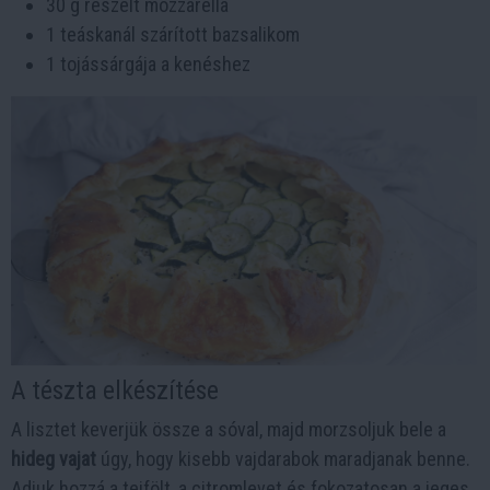
30 g reszelt mozzarella
1 teáskanál szárított bazsalikom
1 tojássárgája a kenéshez
A tészta elkészítése
A lisztet keverjük össze a sóval, majd morzsoljuk bele a
hideg vajat
úgy, hogy kisebb vajdarabok maradjanak benne.
Adjuk hozzá a tejfölt, a citromlevet és fokozatosan a jeges