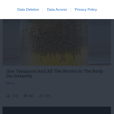
Data Deletion
Data Access
Privacy Policy
9 h 30 min
One Teaspoon And All The Worms In The Body
Die Instantly
More
194
88
399