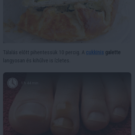
Tálalás előtt pihentessük 10 percig. A
cukkinis
galette
langyosan és kihűlve is ízletes.
1 h 44 min