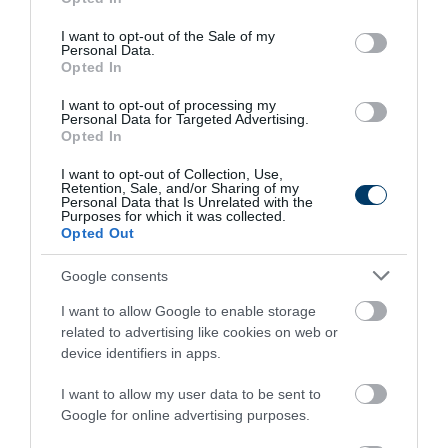
use your data for below specified purposes in below Google
More
consent section.
I want to opt-out of the Sale of my
Personal Data.
457
30
128
Opted In
I want to opt-out of processing my
Personal Data for Targeted Advertising.
Opted In
8 h 50 min
I want to opt-out of Collection, Use,
Retention, Sale, and/or Sharing of my
Personal Data that Is Unrelated with the
Purposes for which it was collected.
Opted Out
Google consents
I want to allow Google to enable storage
related to advertising like cookies on web or
device identifiers in apps.
Stop Eating These 3 Foods That Are Known to
Cause Parasites
I want to allow my user data to be sent to
Google for online advertising purposes.
More