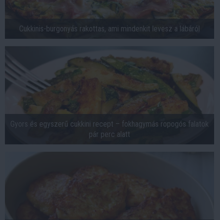
Cukkinis-burgonyás rakottas, ami mindenkit levesz a lábáról
Gyors és egyszerű cukkini recept – fokhagymás ropogós falatok
pár perc alatt