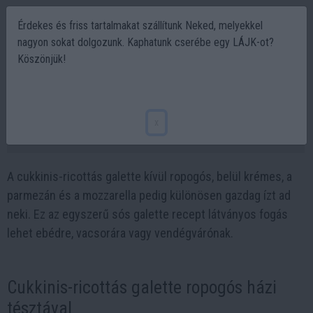
Érdekes és friss tartalmakat szállítunk Neked, melyekkel
nagyon sokat dolgozunk. Kaphatunk cserébe egy LÁJK-ot?
Köszönjük!
Ez a ropogós cukkinis galette minden sós
pitét háttérbe szorít
x
2026-07-07 17:29
A cukkinis-ricottás galette kívül ropogós, belül krémes, a
parmezán és a mozzarella pedig különösen gazdag ízt ad
neki. Ez az egyszerű sós galette recept látványos fogás
lehet ebédre, vacsorára vagy vendégvárónak.
Cukkinis-ricottás galette ropogós házi
tésztával