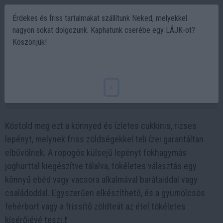
Érdekes és friss tartalmakat szállítunk Neked, melyekkel
nagyon sokat dolgozunk. Kaphatunk cserébe egy LÁJK-ot?
Köszönjük!
Fogyj akár 10 kg-ot. Csak rizs és cukkini.?
10 perc alatt elkészíthető recept❗
x
2024-02-13 18:15
Kóstold meg ezt a könnyed és ízletes cukkinis, rizses
lepényt, melynek friss zöldségekkel teli ízei garantáltan
elbűvölnek. A ropogós külsejű lepényt fokhagymás
joghurttal kiegészítve tálalva, tökéletes választás egy
könnyű ebéd vagy vacsora alkalmával barátaiddal vagy
családoddal. Egyszerűen elkészíthető, és a gyümölcsös
fehérbort vagy a frissítő zöldteát az étel tökéletes
kísérőjévé teszi.❗