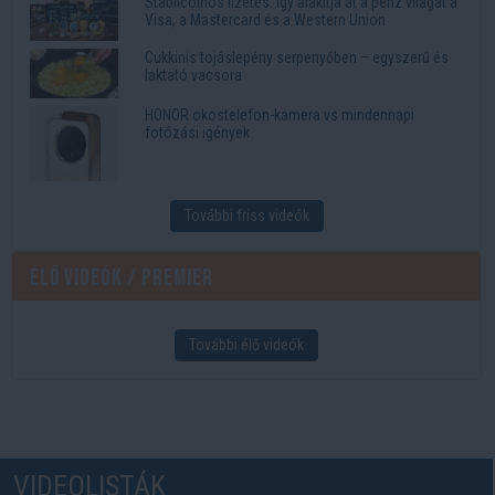
Stabilcoinos fizetés: így alakítja át a pénz világát a
Visa, a Mastercard és a Western Union
Cukkinis tojáslepény serpenyőben – egyszerű és
laktató vacsora
HONOR okostelefon-kamera vs mindennapi
fotózási igények
További friss videók
Élő videók / Premier
További élő videók
VIDEOLISTÁK