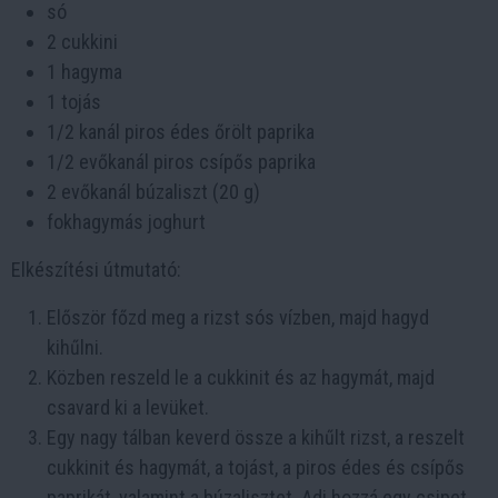
só
2 cukkini
1 hagyma
1 tojás
1/2 kanál piros édes őrölt paprika
1/2 evőkanál piros csípős paprika
2 evőkanál búzaliszt (20 g)
fokhagymás joghurt
Elkészítési útmutató:
Először főzd meg a rizst sós vízben, majd hagyd
kihűlni.
Közben reszeld le a cukkinit és az hagymát, majd
csavard ki a levüket.
Egy nagy tálban keverd össze a kihűlt rizst, a reszelt
cukkinit és hagymát, a tojást, a piros édes és csípős
paprikát, valamint a búzalisztet. Adj hozzá egy csipet