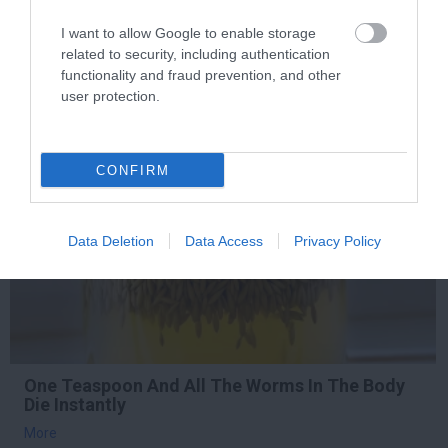
Body
More
I want to allow Google to enable storage
related to security, including authentication
functionality and fraud prevention, and other
317
174
95
user protection.
9 h 5 min
CONFIRM
Data Deletion
Data Access
Privacy Policy
One Teaspoon And All The Worms In The Body
Die Instantly
More