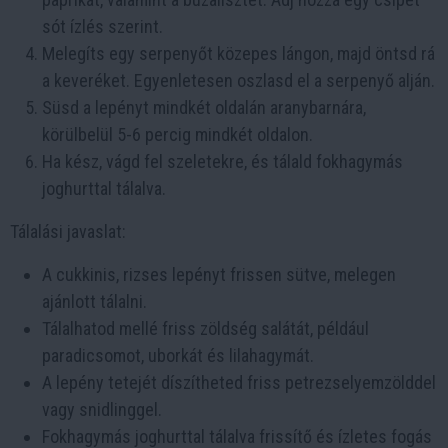
sót ízlés szerint.
Melegíts egy serpenyőt közepes lángon, majd öntsd rá
a keveréket. Egyenletesen oszlasd el a serpenyő alján.
Süsd a lepényt mindkét oldalán aranybarnára,
körülbelül 5-6 percig mindkét oldalon.
Ha kész, vágd fel szeletekre, és tálald fokhagymás
joghurttal tálalva.
Tálalási javaslat:
A cukkinis, rizses lepényt frissen sütve, melegen
ajánlott tálalni.
Tálalhatod mellé friss zöldség salátát, például
paradicsomot, uborkát és lilahagymát.
A lepény tetejét díszítheted friss petrezselyemzölddel
vagy snidlinggel.
Fokhagymás joghurttal tálalva frissítő és ízletes fogás