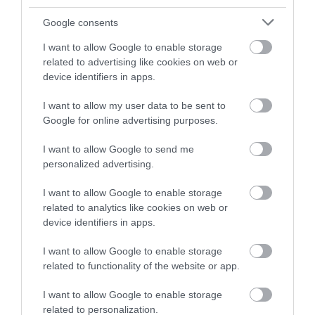
Fungus Dries Up And Falls Off After The First
Google consents
Use
I want to allow Google to enable storage
More
related to advertising like cookies on web or
device identifiers in apps.
457
115
106
I want to allow my user data to be sent to
Google for online advertising purposes.
4 h 14 min
I want to allow Google to send me
personalized advertising.
I want to allow Google to enable storage
related to analytics like cookies on web or
device identifiers in apps.
I want to allow Google to enable storage
related to functionality of the website or app.
I want to allow Google to enable storage
5 Hidden Signs You Have Worms Inside Your
related to personalization.