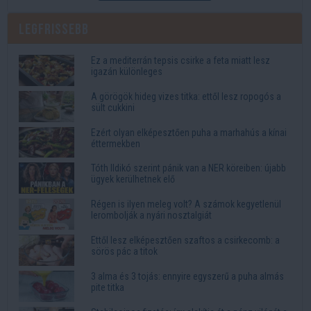
Legfrissebb
Ez a mediterrán tepsis csirke a feta miatt lesz
igazán különleges
A görögök hideg vizes titka: ettől lesz ropogós a
sült cukkini
Ezért olyan elképesztően puha a marhahús a kínai
éttermekben
Tóth Ildikó szerint pánik van a NER köreiben: újabb
ügyek kerülhetnek elő
Régen is ilyen meleg volt? A számok kegyetlenül
lerombolják a nyári nosztalgiát
Ettől lesz elképesztően szaftos a csirkecomb: a
sörös pác a titok
3 alma és 3 tojás: ennyire egyszerű a puha almás
pite titka