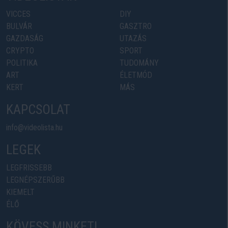
VICCES
DIY
BULVÁR
GASZTRO
GAZDASÁG
UTAZÁS
CRYPTO
SPORT
POLITIKA
TUDOMÁNY
ART
ÉLETMÓD
KERT
MÁS
KAPCSOLAT
info@videolista.hu
LEGEK
LEGFRISSEBB
LEGNÉPSZERŰBB
KIEMELT
ÉLŐ
KÖVESS MINKET!