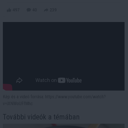
497
40
239
Kép és a videó forrása: https://www.youtube.com/watch?
v=iXNWoUFfMhc
További videók a témában