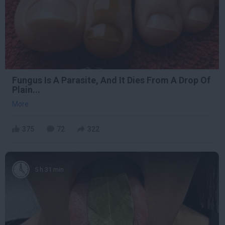
Fungus Is A Parasite, And It Dies From A Drop Of
Plain...
More
375
72
322
5 h 31 min