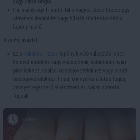
vagy Pinot Grigio.
Ha inkább egy frissítő italra vágysz, készíthetsz egy
citromos limonádét vagy hűsítő zöldtea koktélt a
lepény mellé.
Alkalmi javaslat:
Ez a
cukkinis
,
rizses
lepény kiváló választás lehet
könnyű ebédnek vagy vacsorának, különösen nyári
piknikekhez, családi összejövetelekhez vagy baráti
összejövetelekhez. Friss, könnyű és ízletes fogás,
amelyet egyszerű elkészíteni és sokan szeretni
fognak.
4 h 4 min