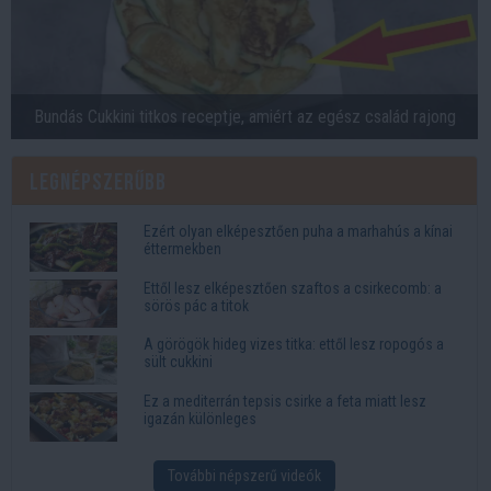
Bundás Cukkini titkos receptje, amiért az egész család rajong
Legnépszerűbb
Ezért olyan elképesztően puha a marhahús a kínai
éttermekben
Ettől lesz elképesztően szaftos a csirkecomb: a
sörös pác a titok
A görögök hideg vizes titka: ettől lesz ropogós a
sült cukkini
Ez a mediterrán tepsis csirke a feta miatt lesz
igazán különleges
További népszerű videók