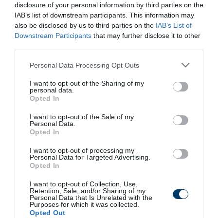
disclosure of your personal information by third parties on the
IAB’s list of downstream participants. This information may
also be disclosed by us to third parties on the
IAB’s List of
Tap Your Home Equity Without Touching Your
Downstream Participants
that may further disclose it to other
First Mortgage
third parties.
More
Please note that this website/app uses one or more Google
Personal Data Processing Opt Outs
services and may gather and store information including but
252
132
373
not limited to your visit or usage behaviour. You may click to
I want to opt-out of the Sharing of my
personal data.
grant or deny consent to Google and its third-party tags to
Opted In
use your data for below specified purposes in below Google
consent section.
I want to opt-out of the Sale of my
10 h 49 min
Personal Data.
Opted In
I want to opt-out of processing my
Personal Data for Targeted Advertising.
Opted In
I want to opt-out of Collection, Use,
Retention, Sale, and/or Sharing of my
Personal Data that Is Unrelated with the
Purposes for which it was collected.
Opted Out