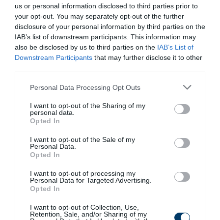
us or personal information disclosed to third parties prior to
5 h 33 min
your opt-out. You may separately opt-out of the further
disclosure of your personal information by third parties on the
IAB’s list of downstream participants. This information may
also be disclosed by us to third parties on the
IAB’s List of
Downstream Participants
that may further disclose it to other
third parties.
Please note that this website/app uses one or more Google
Personal Data Processing Opt Outs
services and may gather and store information including but
not limited to your visit or usage behaviour. You may click to
I want to opt-out of the Sharing of my
personal data.
grant or deny consent to Google and its third-party tags to
Fungus Dries Up And Falls Off After The First
Opted In
use your data for below specified purposes in below Google
Use
consent section.
I want to opt-out of the Sale of my
More
Personal Data.
Opted In
343
126
203
I want to opt-out of processing my
Personal Data for Targeted Advertising.
Opted In
I want to opt-out of Collection, Use,
7 h 15 min
Retention, Sale, and/or Sharing of my