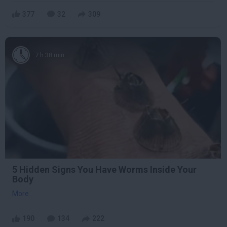
377
32
309
7 h 38 min
5 Hidden Signs You Have Worms Inside Your
Body
More
190
134
222