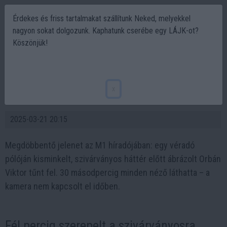
Érdekes és friss tartalmakat szállítunk Neked, melyekkel
nagyon sokat dolgozunk. Kaphatunk cserébe egy LÁJK-ot?
Köszönjük!
Fél percig szerepelt a szivárványosra
sminkelt Orbán Viktor az M1-híradóban egy
x
véradó pólóján
2025-03-21 20:15
Megdöbbentő jelenet az M1 híradójában: egy véradó
pólóján kisminkelt, szivárványos háttér előtt ábrázolt Orbán
Viktor tűnt fel. 30 másodpercig minden néző láthatta – a
kamera nem kapcsolt el időben.
Fél percig szerepelt a szivárványosra