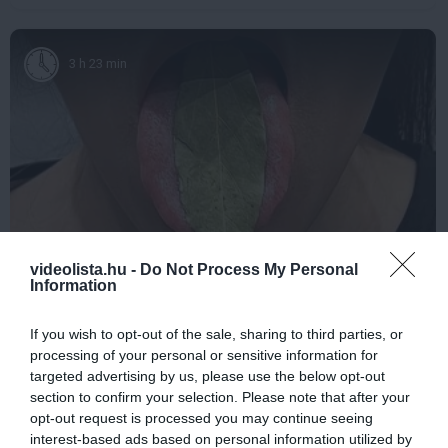
3 h 23 min
videolista.hu -
Do Not Process My Personal
Information
This Simple Trick Removes All Parasites From
Your Body!
If you wish to opt-out of the sale, sharing to third parties, or
More
processing of your personal or sensitive information for
targeted advertising by us, please use the below opt-out
218
99
163
section to confirm your selection. Please note that after your
opt-out request is processed you may continue seeing
interest-based ads based on personal information utilized by