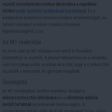
vezető személyének ironikus ábrázolása a napokban
történt
pride tüntetés betilásának köszönhető
. Ez a
kombináció különböző értelmezésekre ad lehetőséget, és
felveti a kérdést a műsor szerkesztésének
figyelmességéről.​
telex
Az M1 reakciója
Az eset után az M1 híradója nem adott ki hivatalos
közleményt az esetről. A jelenet lekeverése és a stúdióba
való visszakapcsolás azonban arra utal, hogy a szerkesztők
észlelték a helyzetet, és gyorsan reagáltak.​
Összegzés
Az M1 híradójában történt esemény rávilágít a
műsorszerkesztés kihívásaira
és a
véletlenül adásba
kerülő tartalmak
kezelésének fontosságára. A
szivárványos háttér előtt ábrázolt, kisminkelt
Orbán Viktor