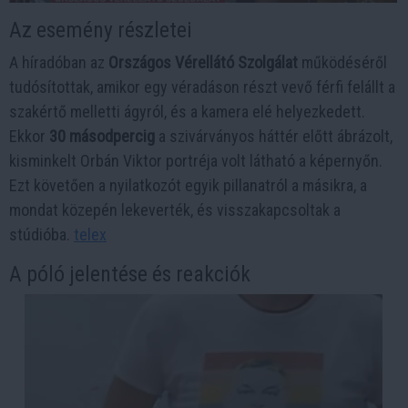
Az esemény részletei
A híradóban az
Országos Vérellátó Szolgálat
működéséről
tudósítottak, amikor egy véradáson részt vevő férfi felállt a
szakértő melletti ágyról, és a kamera elé helyezkedett.
Ekkor
30 másodpercig
a szivárványos háttér előtt ábrázolt,
kisminkelt Orbán Viktor portréja volt látható a képernyőn.
Ezt követően a nyilatkozót egyik pillanatról a másikra, a
mondat közepén lekeverték, és visszakapcsoltak a
stúdióba. ​
telex
A póló jelentése és reakciók