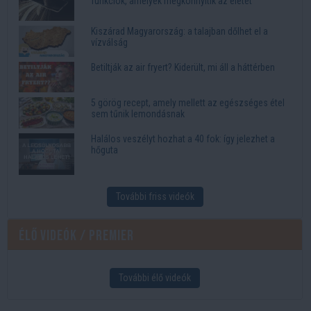
funkciók, amelyek megkönnyítik az életet
Kiszárad Magyarország: a talajban dőlhet el a
vízválság
Betiltják az air fryert? Kiderült, mi áll a háttérben
5 görög recept, amely mellett az egészséges étel
sem tűnik lemondásnak
Halálos veszélyt hozhat a 40 fok: így jelezhet a
hőguta
További friss videók
Élő videók / Premier
További élő videók