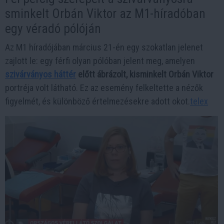
sminkelt Orbán Viktor az M1-híradóban
egy véradó pólóján
Az M1 híradójában március 21-én egy szokatlan jelenet
zajlott le: egy férfi olyan pólóban jelent meg, amelyen
szivárványos háttér
előtt ábrázolt, kisminkelt Orbán Viktor
portréja volt látható. Ez az esemény felkeltette a nézők
figyelmét, és különböző értelmezésekre adott okot.​
telex