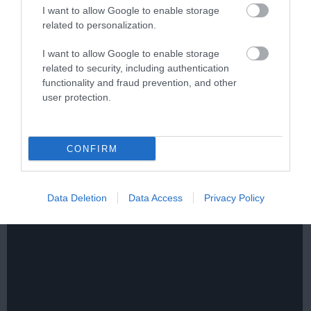
I want to allow Google to enable storage
related to personalization.
I want to allow Google to enable storage
related to security, including authentication
functionality and fraud prevention, and other
user protection.
One Teaspoon And All The Worms In The Body
Die Instantly
More
CONFIRM
164
141
390
Data Deletion
Data Access
Privacy Policy