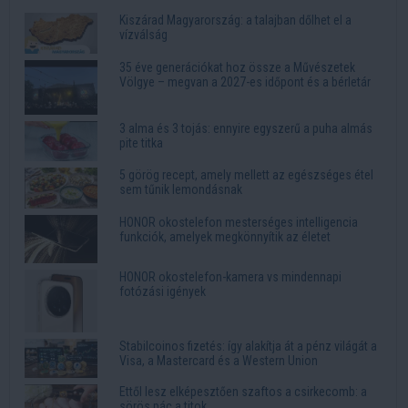
Kiszárad Magyarország: a talajban dőlhet el a
vízválság
35 éve generációkat hoz össze a Művészetek
Völgye – megvan a 2027-es időpont és a bérletár
3 alma és 3 tojás: ennyire egyszerű a puha almás
pite titka
5 görög recept, amely mellett az egészséges étel
sem tűnik lemondásnak
HONOR okostelefon mesterséges intelligencia
funkciók, amelyek megkönnyítik az életet
HONOR okostelefon-kamera vs mindennapi
fotózási igények
Stabilcoinos fizetés: így alakítja át a pénz világát a
Visa, a Mastercard és a Western Union
Ettől lesz elképesztően szaftos a csirkecomb: a
sörös pác a titok