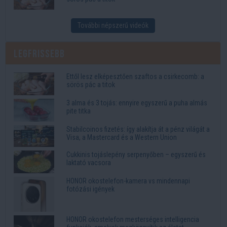
További népszerű videók
Legfrissebb
Ettől lesz elképesztően szaftos a csirkecomb: a
sörös pác a titok
3 alma és 3 tojás: ennyire egyszerű a puha almás
pite titka
Stabilcoinos fizetés: így alakítja át a pénz világát a
Visa, a Mastercard és a Western Union
Cukkinis tojáslepény serpenyőben – egyszerű és
laktató vacsora
HONOR okostelefon-kamera vs mindennapi
fotózási igények
HONOR okostelefon mesterséges intelligencia