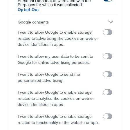
Personal Data that Is Unrelated with the
Purposes for which it was collected.
Opted Out
Google consents
I want to allow Google to enable storage
related to advertising like cookies on web or
device identifiers in apps.
I want to allow my user data to be sent to
Stop Eating These 3 Foods That Are Known to
Google for online advertising purposes.
Cause Parasites
More
I want to allow Google to send me
personalized advertising.
379
154
244
I want to allow Google to enable storage
related to analytics like cookies on web or
device identifiers in apps.
5 h 52 min
I want to allow Google to enable storage
related to functionality of the website or app.