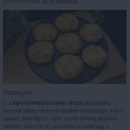
szervírozva mutat igazán elegánsan.
Összegzés
Ez a
sajtos-krémsajtos leveles tészta
péksütemény
nemcsak ízében, hanem látványában is különleges. A kívül
ropogós, belül lágy és sajtos zsömle bármely alkalomra
tökéletes választás, és garantáltan a család vagy a