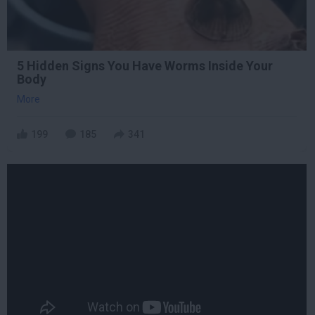
5 Hidden Signs You Have Worms Inside Your
Body
More
199
185
341