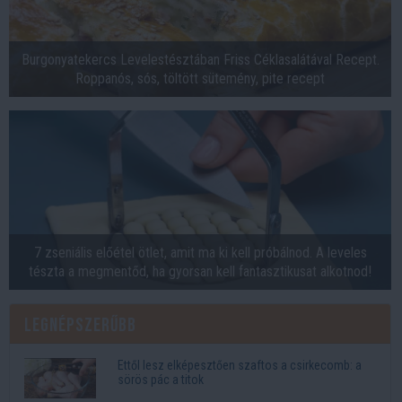
Burgonyatekercs Levelestésztában Friss Céklasalátával Recept.
Roppanós, sós, töltött sütemény, pite recept
7 zseniális előétel ötlet, amit ma ki kell próbálnod. A leveles
tészta a megmentőd, ha gyorsan kell fantasztikusat alkotnod!
Legnépszerűbb
Ettől lesz elképesztően szaftos a csirkecomb: a
sörös pác a titok