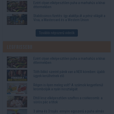
Ezért olyan elképesztően puha a marhahús a kínai
éttermekben
Stabilcoinos fizetés: így alakítja át a pénz világát a
Visa, a Mastercard és a Western Union
További népszerű videók
Legfrissebb
Ezért olyan elképesztően puha a marhahús a kínai
éttermekben
Tóth Ildikó szerint pánik van a NER köreiben: újabb
ügyek kerülhetnek elő
Régen is ilyen meleg volt? A számok kegyetlenül
lerombolják a nyári nosztalgiát
Ettől lesz elképesztően szaftos a csirkecomb: a
sörös pác a titok
3 alma és 3 tojás: ennyire egyszerű a puha almás