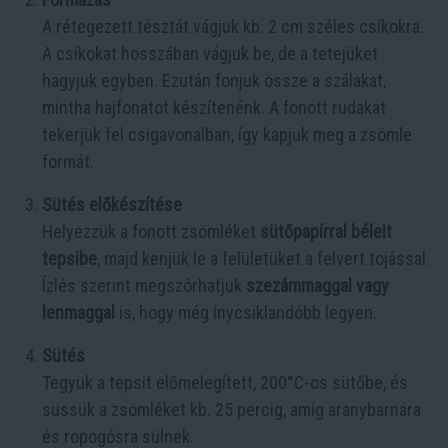
A rétegezett tésztát vágjuk kb. 2 cm széles csíkokra.
A csíkokat hosszában vágjuk be, de a tetejüket
hagyjuk egyben. Ezután fonjuk össze a szálakat,
mintha hajfonatot készítenénk. A fonott rudakat
tekerjük fel csigavonalban, így kapjuk meg a zsömle
formát.
Sütés előkészítése
Helyezzük a fonott zsömléket
sütőpapírral bélelt
tepsibe
, majd kenjük le a felületüket a felvert tojással.
Ízlés szerint megszórhatjuk
szezámmaggal vagy
lenmaggal
is, hogy még ínycsiklandóbb legyen.
Sütés
Tegyük a tepsit előmelegített, 200°C-os sütőbe, és
süssük a zsömléket kb. 25 percig, amíg aranybarnára
és ropogósra sülnek.