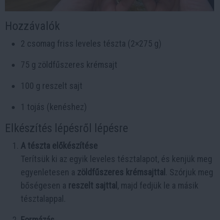
Hozzávalók
2 csomag friss leveles tészta (2×275 g)
75 g zöldfűszeres krémsajt
100 g reszelt sajt
1 tojás (kenéshez)
Elkészítés lépésről lépésre
A tészta előkészítése
Terítsük ki az egyik leveles tésztalapot, és kenjük meg
egyenletesen a
zöldfűszeres krémsajttal
. Szórjuk meg
bőségesen a
reszelt sajttal
, majd fedjük le a másik
tésztalappal.
Formázás