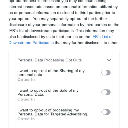
1 h 48 min
opt-out request is processed you may continue seeing
interest-based ads based on personal information utilized by
us or personal information disclosed to third parties prior to
your opt-out. You may separately opt-out of the further
disclosure of your personal information by third parties on the
IAB’s list of downstream participants. This information may
also be disclosed by us to third parties on the
IAB’s List of
Downstream Participants
that may further disclose it to other
third parties.
Please note that this website/app uses one or more Google
Personal Data Processing Opt Outs
This Simple Trick Removes All Parasites From
services and may gather and store information including but
Your Body!
not limited to your visit or usage behaviour. You may click to
I want to opt-out of the Sharing of my
personal data.
grant or deny consent to Google and its third-party tags to
More
Opted In
use your data for below specified purposes in below Google
consent section.
I want to opt-out of the Sale of my
275
73
268
Personal Data.
Opted In
I want to opt-out of processing my
Personal Data for Targeted Advertising.
8 h 9 min
Opted In