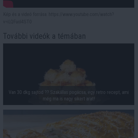
Kép és a videó forrása: https://www.youtube.com/watch?
v=iLQFuol4ST0
További videók a témában
Van 30 dkg sajtod ?? Szakállas pogácsa, egy retro recept, ami
még ma is nagy sikert arat!