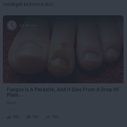
vendégek kedvence lesz.
6 h 40 min
Fungus Is A Parasite, And It Dies From A Drop Of
Plain...
More
485
182
194