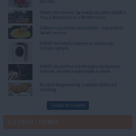
pite titka
Stabilcoinos fizetés: így alakítja át a pénz világát a
Visa, a Mastercard és a Western Union
Cukkinis tojáslepény serpenyőben – egyszerű és
laktató vacsora
HONOR okostelefon-kamera vs mindennapi
fotózási igények
HONOR okostelefon mesterséges intelligencia
funkciók, amelyek megkönnyítik az életet
Kiszárad Magyarország: a talajban dőlhet el a
vízválság
További friss videók
Élő videók / Premier