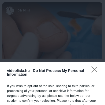
10 h 30 min
Fungus Dries Up And Falls Off After The First
Use
videolista.hu -
Do Not Process My Personal
Information
More
If you wish to opt-out of the sale, sharing to third parties, or
335
61
255
processing of your personal or sensitive information for
targeted advertising by us, please use the below opt-out
section to confirm your selection. Please note that after your