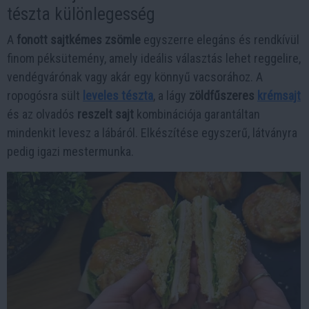
tészta különlegesség
A
fonott sajtkémes zsömle
egyszerre elegáns és rendkívül
finom péksütemény, amely ideális választás lehet reggelire,
vendégvárónak vagy akár egy könnyű vacsorához. A
ropogósra sült
leveles tészta
, a lágy
zöldfűszeres
krémsajt
és az olvadós
reszelt sajt
kombinációja garantáltan
mindenkit levesz a lábáról. Elkészítése egyszerű, látványra
pedig igazi mestermunka.