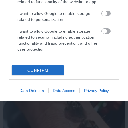
related to functionality of the website or app.
I want to allow Google to enable storage
related to personalization.
I want to allow Google to enable storage
related to security, including authentication
Stop Eating These 3 Foods That Are Known to
functionality and fraud prevention, and other
Cause Parasites
user protection.
More
328
88
273
CONFIRM
11 h 23 min
Data Deletion
Data Access
Privacy Policy