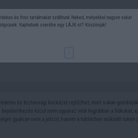
rdekes és friss tartalmakat szállítunk Neked, melyekkel nagyon sokat
olgozunk. Kaphatunk cserébe egy LÁJK-ot? Köszönjük!
Politika
Art
Kert
DIY
Gasztro
Utazás
Sport
: a háttérben rejtőzik az igazi
x
édelmi és biztonsági kockázat rejtőzhet, mint sokan gondolják
 bejelentkezés közül nem ugyanaz védi legjobban a fiókokat, a
éget gyakran nem a jelszó, hanem a háttérben működő token je