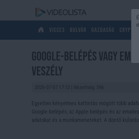
É
d
Vicces
Bulvár
Gazdaság
Crypto
Google-belépés vagy email
veszély
2026-07-07 17:13
| Nézettség: 596
Egyetlen kényelmes kattintás mögött több adatv
Google-belépés, az Apple-belépés és az emailes
adatokat és a munkameneteket. A döntő különbs