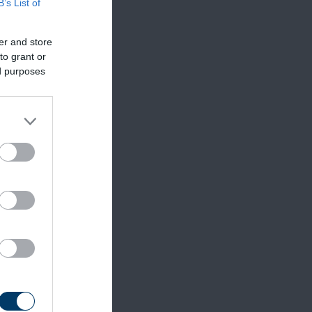
B’s List of
er and store
to grant or
ed purposes
ás