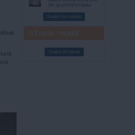
fok: így jelezhet a hőguta
További friss videók
nálónak
Élő videók / Premier
További élő videók
zhetik
oros