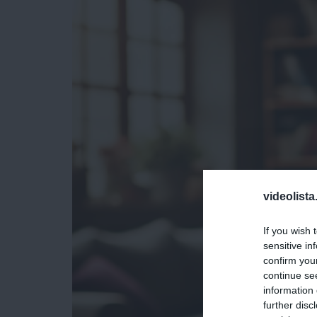
videolista
If you wish 
sensitive in
confirm you
continue se
information 
further disc