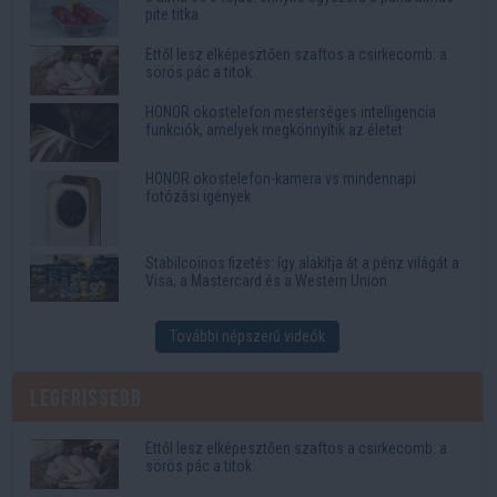
pite titka
Ettől lesz elképesztően szaftos a csirkecomb: a
sörös pác a titok
HONOR okostelefon mesterséges intelligencia
funkciók, amelyek megkönnyítik az életet
HONOR okostelefon-kamera vs mindennapi
fotózási igények
Stabilcoinos fizetés: így alakítja át a pénz világát a
Visa, a Mastercard és a Western Union
További népszerű videók
Legfrissebb
Ettől lesz elképesztően szaftos a csirkecomb: a
sörös pác a titok