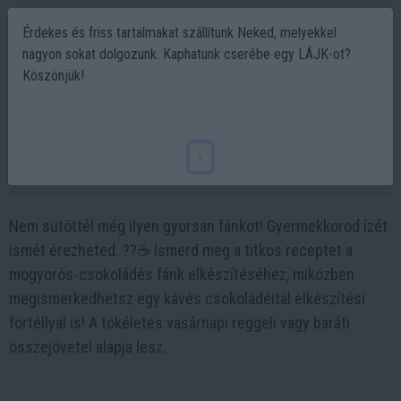
Érdekes és friss tartalmakat szállítunk Neked, melyekkel
nagyon sokat dolgozunk. Kaphatunk cserébe egy LÁJK-ot?
Köszönjük!
Gyermekkorod kedvencét elkészítheted
pillanatok alatt! ??☕️
x
2023-09-13 10:23
Nem sütöttél még ilyen gyorsan fánkot! Gyermekkorod ízét
ismét érezheted. ??☕️ Ismerd meg a titkos receptet a
mogyorós-csokoládés fánk elkészítéséhez, miközben
megismerkedhetsz egy kávés csokoládéital elkészítési
fortéllyal is! A tökéletes vasárnapi reggeli vagy baráti
összejövetel alapja lesz.