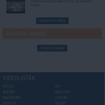
Halálos veszélyt hozhat a 40 fok: így jelezhet a
hőguta
További friss videók
Élő videók / Premier
További élő videók
VIDEOLISTÁK
VICCES
DIY
BULVÁR
GASZTRO
GAZDASÁG
UTAZÁS
CRYPTO
SPORT