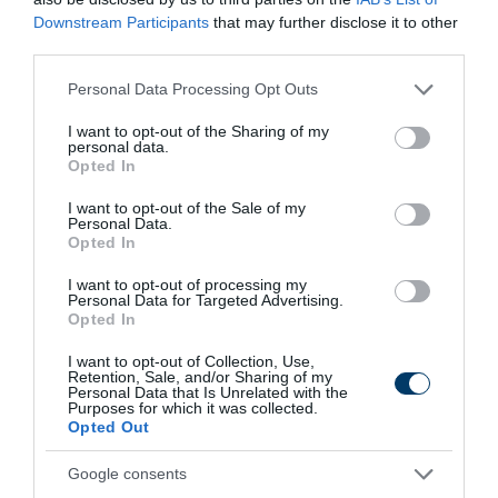
Downstream Participants
that may further disclose it to other
third parties.
Please note that this website/app uses one or more Google
Personal Data Processing Opt Outs
6 h 23 min
services and may gather and store information including but
not limited to your visit or usage behaviour. You may click to
I want to opt-out of the Sharing of my
personal data.
grant or deny consent to Google and its third-party tags to
Opted In
use your data for below specified purposes in below Google
consent section.
I want to opt-out of the Sale of my
Personal Data.
Opted In
I want to opt-out of processing my
Personal Data for Targeted Advertising.
Opted In
Fungus Dries Up And Falls Off After The First
Use
I want to opt-out of Collection, Use,
Retention, Sale, and/or Sharing of my
Personal Data that Is Unrelated with the
More
Purposes for which it was collected.
Opted Out
210
147
169
Google consents