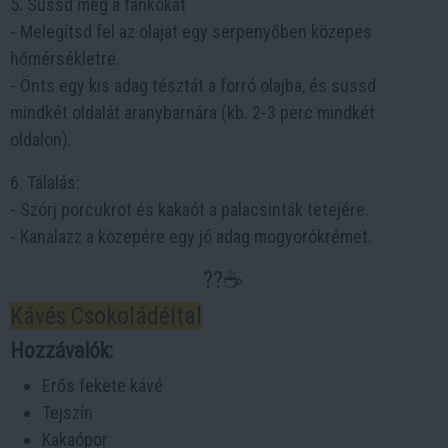
5. Süssd meg a fánkokat
- Melegítsd fel az olajat egy serpenyőben közepes
hőmérsékletre.
- Önts egy kis adag tésztát a forró olajba, és süssd
mindkét oldalát aranybarnára (kb. 2-3 perc mindkét
oldalon).
6. Tálalás:
- Szórj porcukrot és kakaót a palacsinták tetejére.
- Kanalazz a közepére egy jó adag mogyorókrémet.
??☕️
Kávés Csokoládéital
Hozzávalók:
Erős fekete kávé
Tejszín
Kakaópor