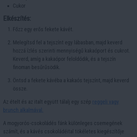
Cukor
Elkészítés:
Főzz egy erős fekete kávét.
Melegítsd fel a tejszínt egy lábasban, majd keverd
hozzá ízlés szerinti mennyiségű kakaóport és cukrot.
Keverd, amíg a kakaópor feloldódik, és a tejszín
finoman besűrűsödik.
Öntsd a fekete kávéba a kakaós tejszínt, majd keverd
össze.
Az ételt és az italt együtt tálalj egy szép
reggeli vagy
brunch alkalmával.
A mogyorós-csokoládés fánk különleges csemegének
számít, és a kávés csokoládéital tökéletes kiegészítője