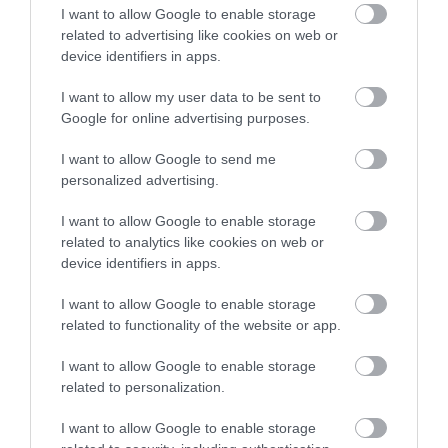
I want to allow Google to enable storage
related to advertising like cookies on web or
6 h 22 min
device identifiers in apps.
I want to allow my user data to be sent to
Google for online advertising purposes.
I want to allow Google to send me
personalized advertising.
I want to allow Google to enable storage
related to analytics like cookies on web or
Stop Eating These 3 Foods That Are Known to
device identifiers in apps.
Cause Parasites
I want to allow Google to enable storage
More
related to functionality of the website or app.
298
39
198
I want to allow Google to enable storage
related to personalization.
I want to allow Google to enable storage
1 min