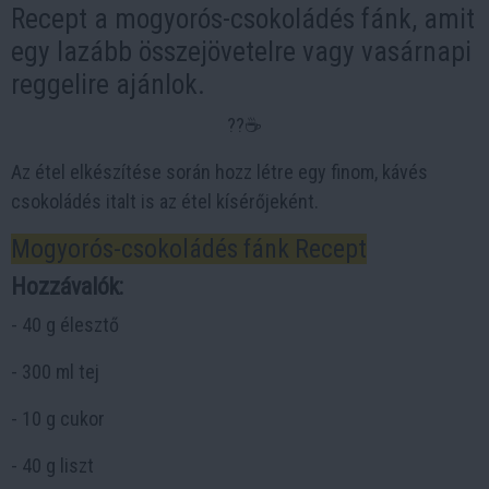
Recept a mogyorós-csokoládés fánk, amit
egy lazább összejövetelre vagy vasárnapi
reggelire ajánlok.
??☕️
Az étel elkészítése során hozz létre egy finom, kávés
csokoládés italt is az étel kísérőjeként.
Mogyorós-csokoládés fánk Recept
Hozzávalók:
- 40 g élesztő
- 300 ml tej
- 10 g cukor
- 40 g liszt