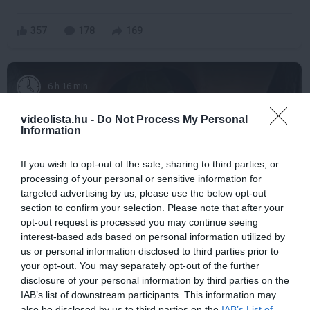
357
178
169
6 h 16 min
videolista.hu -
Do Not Process My Personal
Information
If you wish to opt-out of the sale, sharing to third parties, or
processing of your personal or sensitive information for
targeted advertising by us, please use the below opt-out
section to confirm your selection. Please note that after your
opt-out request is processed you may continue seeing
interest-based ads based on personal information utilized by
This Simple Trick Removes All Parasites From
us or personal information disclosed to third parties prior to
Your Body!
your opt-out. You may separately opt-out of the further
More
disclosure of your personal information by third parties on the
IAB’s list of downstream participants. This information may
also be disclosed by us to third parties on the
IAB’s List of
215
90
227