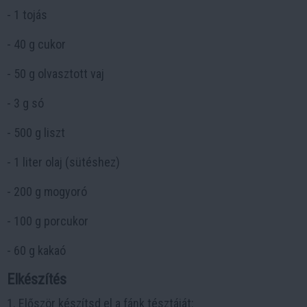
- 1 tojás
- 40 g cukor
- 50 g olvasztott vaj
- 3 g só
- 500 g liszt
- 1 liter olaj (sütéshez)
- 200 g mogyoró
- 100 g porcukor
- 60 g kakaó
Elkészítés
1. Először készítsd el a fánk tésztáját: