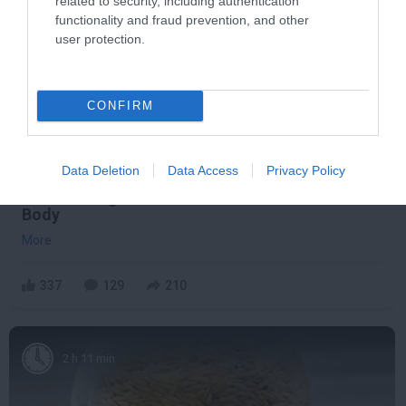
related to security, including authentication
functionality and fraud prevention, and other
user protection.
CONFIRM
Data Deletion
Data Access
Privacy Policy
5 Hidden Signs You Have Worms Inside Your
Body
More
337
129
210
2 h 11 min