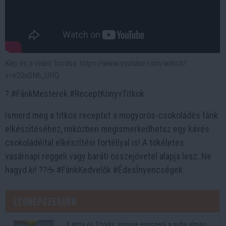
Kép és a videó forrása: https://www.youtube.com/watch?
v=e20uONh_UHQ
? #FánkMesterek #ReceptKönyvTitkok
Ismerd meg a titkos receptet a mogyorós-csokoládés fánk
elkészítéséhez, miközben megismerkedhetsz egy kávés
csokoládéital elkészítési fortéllyal is! A tökéletes
vasárnapi reggeli vagy baráti összejövetel alapja lesz. Ne
hagyd ki! ??☕️ #FánkKedvelők #ÉdesÍnyencségek
Legnépszerűbb
3 alma és 3 tojás: ennyire egyszerű a puha almás