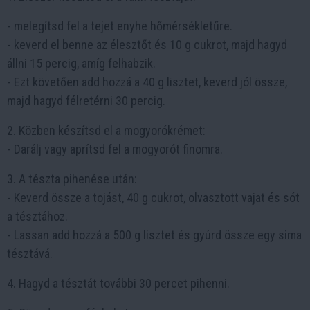
- melegítsd fel a tejet enyhe hőmérsékletűre.
- keverd el benne az élesztőt és 10 g cukrot, majd hagyd
állni 15 percig, amíg felhabzik.
- Ezt követően add hozzá a 40 g lisztet, keverd jól össze,
majd hagyd félretérni 30 percig.
2. Közben készítsd el a mogyorókrémet:
- Darálj vagy aprítsd fel a mogyorót finomra.
3. A tészta pihenése után:
- Keverd össze a tojást, 40 g cukrot, olvasztott vajat és sót
a tésztához.
- Lassan add hozzá a 500 g lisztet és gyúrd össze egy sima
tésztává.
4. Hagyd a tésztát további 30 percet pihenni.