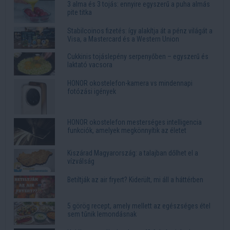
3 alma és 3 tojás: ennyire egyszerű a puha almás
pite titka
Stabilcoinos fizetés: így alakítja át a pénz világát a
Visa, a Mastercard és a Western Union
Cukkinis tojáslepény serpenyőben – egyszerű és
laktató vacsora
HONOR okostelefon-kamera vs mindennapi
fotózási igények
HONOR okostelefon mesterséges intelligencia
funkciók, amelyek megkönnyítik az életet
Kiszárad Magyarország: a talajban dőlhet el a
vízválság
Betiltják az air fryert? Kiderült, mi áll a háttérben
5 görög recept, amely mellett az egészséges étel
sem tűnik lemondásnak