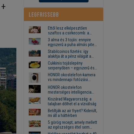
 +
Legfrissebb
Ettől lesz elképesztően
szaftos a csirkecomb: a
sörös pác a titok
3 alma és 3 tojás: ennyire
egyszerű a puha almás pite
titka
Stabilcoinos fizetés: így
alakítja át a pénz világát a
Visa, a Mastercard és a
Cukkinis tojáslepény
Western Union
serpenyőben – egyszerű és
laktató vacsora
HONOR okostelefon-kamera
vs mindennapi fotózási
igények
HONOR okostelefon
mesterséges intelligencia
funkciók, amelyek
Kiszárad Magyarország: a
megkönnyítik az életet
talajban dőlhet el a vízválság
Betiltják az air fryert? Kiderült,
mi áll a háttérben
5 görög recept, amely mellett
az egészséges étel sem
tűnik lemondásnak
Halálos veszélyt hozhat a 40