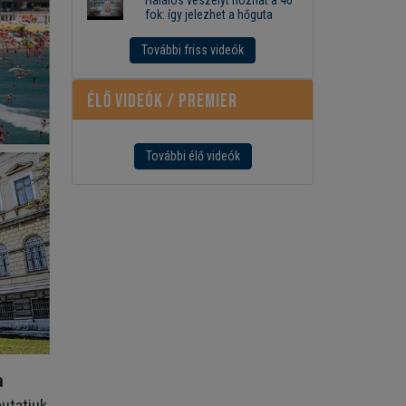
fok: így jelezhet a hőguta
További friss videók
Élő videók / Premier
További élő videók
a
mutatjuk