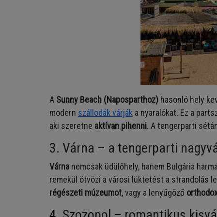
A
Sunny Beach (Naposparthoz)
hasonló hely ke
modern
szállodák várják
a nyaralókat. Ez a parts
aki szeretne
aktívan pihenni
. A tengerparti sét
3. Várna – a tengerparti nagyv
Várna
nemcsak üdülőhely, hanem Bulgária harma
remekül ötvözi a városi lüktetést a strandolás 
régészeti múzeumot
, vagy a lenyűgöző
orthodox
4. Szozopol – romantikus kisv