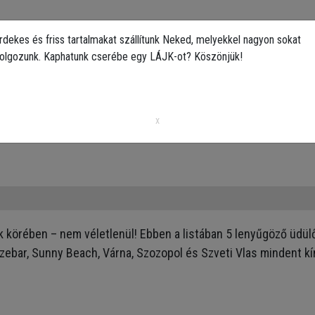
rdekes és friss tartalmakat szállítunk Neked, melyekkel nagyon sokat
olgozunk. Kaphatunk cserébe egy LÁJK-ot? Köszönjük!
Politika
Art
Kert
DIY
Gasztro
Utazás
Sport
part – 5 csodás hely + Szófia
x
k körében – nem véletlenül! Ebben a listában 5 lenyűgöző üdül
szebar, Sunny Beach, Várna, Szozopol és Szveti Vlas mindent kí