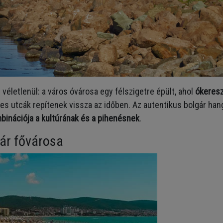
véletlenül: a város óvárosa egy félszigetre épült, ahol
ókeres
 utcák repítenek vissza az időben. Az autentikus bolgár han
mbinációja a kultúrának és a pihenésnek
.
yár fővárosa