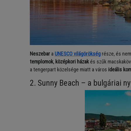
Neszebar
a
UNESCO világörökség
része, és nem 
templomok
,
középkori házak
és szűk macskaköves
a tengerpart közelsége miatt a város
ideális ko
2. Sunny Beach – a bulgáriai n