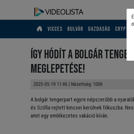
É
d
Vicces
Bulvár
Gazdaság
Crypto
Így hódít a bolgár tenger
meglepetése!
2025-05-19 11:46
| Nézettség: 1006
A bolgár tengerpart egyre népszerűbb a nyaraló
és Szófia rejtett kincsei kerülnek fókuszba. Ne
amit egy emlékezetes vakáció kíván.