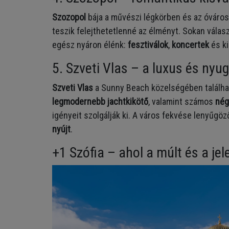
Szozopol
bája a művészi légkörben és az óvárosi
teszik felejthetetlenné az élményt. Sokan válas
egész nyáron élénk:
fesztiválok
,
koncertek
és ki
5. Szveti Vlas – a luxus és ny
Szveti Vlas
a Sunny Beach közelségében található
legmodernebb jachtkikötő
, valamint számos
nég
igényeit szolgálják ki. A város fekvése lenyűgöz
nyújt
.
+1 Szófia – ahol a múlt és a je