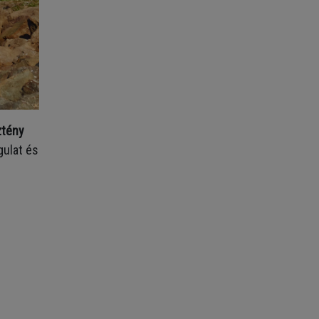
ztény
gulat és