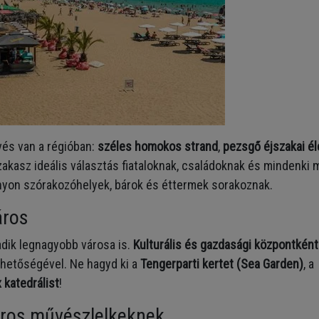
vés van a régióban:
széles homokos strand
,
pezsgő éjszakai él
zakasz ideális választás fiataloknak, családoknak és mindenki 
ányon szórakozóhelyek, bárok és éttermek sorakoznak.
áros
dik legnagyobb városa is.
Kulturális és gazdasági központként
lehetőségével. Ne hagyd ki a
Tengerparti kertet (Sea Garden)
, a
 katedrálist
!
áros művészlelkeknek