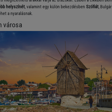
ebb helyszínét
, valamint egy külön bekezdésben
Szófiát
, Bulgár
ehet a nyaralásnak.
m városa