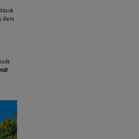
átások
s élete
resők
ámát