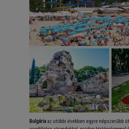
Bulgária
az utóbbi években egyre népszerűbb úti 
csodálatos strandokkal, gazdag történelemmel é