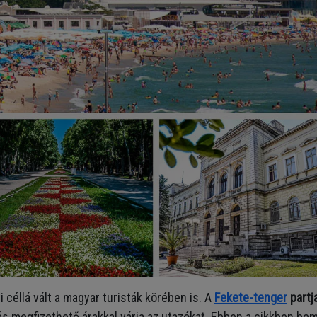
céllá vált a magyar turisták körében is. A
Fekete-tenger
partj
s megfizethető árakkal várja az utazókat. Ebben a cikkben be