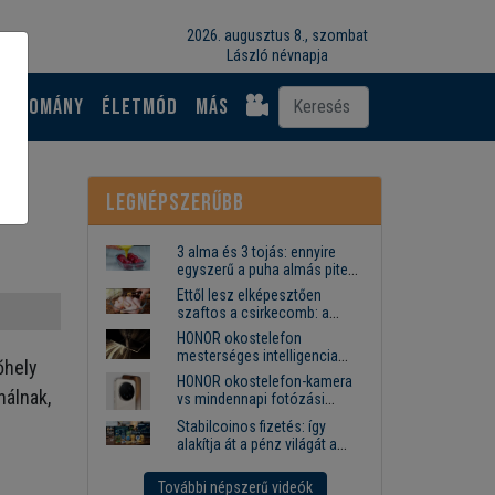
2026. augusztus 8., szombat
László névnapja
Tudomány
Életmód
más
Legnépszerűbb
3 alma és 3 tojás: ennyire
egyszerű a puha almás pite
titka
Ettől lesz elképesztően
szaftos a csirkecomb: a
sörös pác a titok
HONOR okostelefon
mesterséges intelligencia
őhely
funkciók, amelyek
HONOR okostelefon-kamera
megkönnyítik az életet
nálnak,
vs mindennapi fotózási
igények
Stabilcoinos fizetés: így
alakítja át a pénz világát a
Visa, a Mastercard és a
Western Union
További népszerű videók