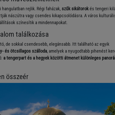
 hangulatban rejlik. Régi faházak,
szűk sikátorok
és tengeri kil
ztják nászútra vagy csendes kikapcsolódásra. A város kulturáli
állítások színesítik a mindennapokat.
ugalom találkozása
, de sokkal csendesebb, elegánsabb. Itt található az egyik
y- és ötcsillagos szálloda
, amelyek a nyugodtabb pihenést ke
ő:
a tengerpart és a hegyek közötti átmenet különleges panor
len összeér