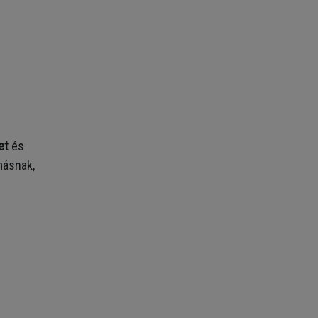
et
és
másnak,