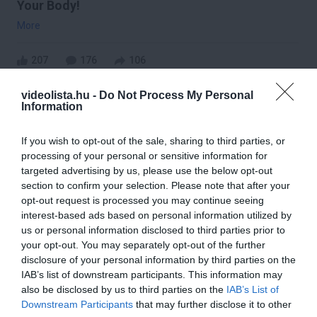
Your Body!
More
207
176
106
videolista.hu -
Do Not Process My Personal
Information
2 h 56 min
If you wish to opt-out of the sale, sharing to third parties, or
processing of your personal or sensitive information for
targeted advertising by us, please use the below opt-out
section to confirm your selection. Please note that after your
opt-out request is processed you may continue seeing
interest-based ads based on personal information utilized by
us or personal information disclosed to third parties prior to
your opt-out. You may separately opt-out of the further
disclosure of your personal information by third parties on the
IAB’s list of downstream participants. This information may
Fungus Dries Up And Falls Off After The First
Use
also be disclosed by us to third parties on the
IAB’s List of
Downstream Participants
that may further disclose it to other
More