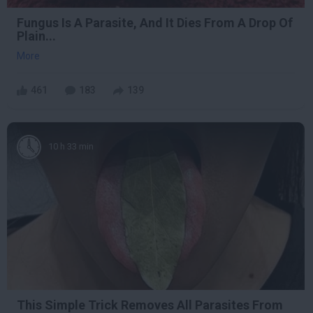
Fungus Is A Parasite, And It Dies From A Drop Of
Plain...
More
461
183
139
10 h 33 min
This Simple Trick Removes All Parasites From