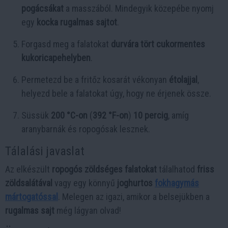
pogácsákat
a masszából. Mindegyik közepébe nyomj
egy
kocka rugalmas sajtot
.
Forgasd meg a falatokat
durvára tört cukormentes
kukoricapehelyben
.
Permetezd be a fritőz kosarát vékonyan
étolajjal
,
helyezd bele a falatokat úgy, hogy ne érjenek össze.
Süssük
200 °C-on
(
392 °F-on
)
10 percig
, amíg
aranybarnák és ropogósak lesznek.
Tálalási javaslat
Az elkészült
ropogós zöldséges falatokat
tálalhatod
friss
zöldsalátával
vagy egy könnyű
joghurtos
fokhagymás
mártogatóssal
. Melegen az igazi, amikor a belsejükben a
rugalmas sajt
még lágyan olvad!