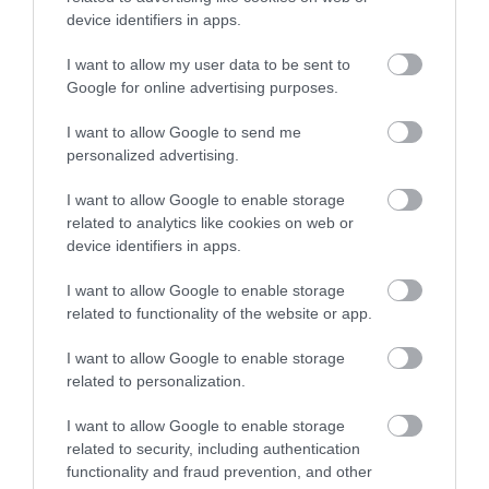
device identifiers in apps.
I want to allow my user data to be sent to
3 h 5 min
Google for online advertising purposes.
I want to allow Google to send me
personalized advertising.
I want to allow Google to enable storage
related to analytics like cookies on web or
device identifiers in apps.
I want to allow Google to enable storage
related to functionality of the website or app.
One Teaspoon And All The Worms In The Body
Die Instantly
I want to allow Google to enable storage
related to personalization.
More
I want to allow Google to enable storage
498
37
133
related to security, including authentication
functionality and fraud prevention, and other