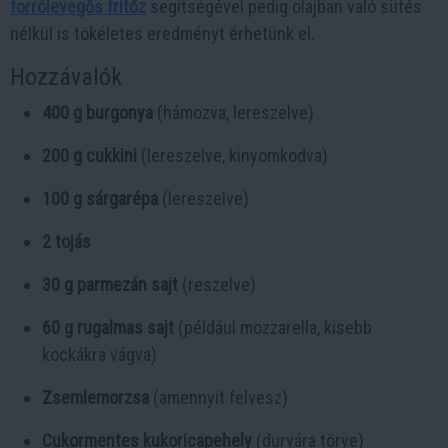
forrólevegős fritőz
segítségével pedig olajban való sütés
nélkül is tökéletes eredményt érhetünk el.
Hozzávalók
400 g burgonya
(hámozva, lereszelve)
200 g cukkini
(lereszelve, kinyomkodva)
100 g sárgarépa
(lereszelve)
2 tojás
30 g parmezán sajt
(reszelve)
60 g rugalmas sajt
(például mozzarella, kisebb
kockákra vágva)
Zsemlemorzsa
(amennyit felvesz)
Cukormentes kukoricapehely
(durvára törve)