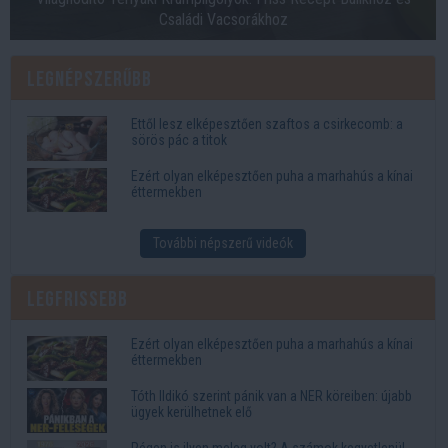
Családi Vacsorákhoz
Legnépszerűbb
Ettől lesz elképesztően szaftos a csirkecomb: a
sörös pác a titok
Ezért olyan elképesztően puha a marhahús a kínai
éttermekben
További népszerű videók
Legfrissebb
Ezért olyan elképesztően puha a marhahús a kínai
éttermekben
Tóth Ildikó szerint pánik van a NER köreiben: újabb
ügyek kerülhetnek elő
Régen is ilyen meleg volt? A számok kegyetlenül