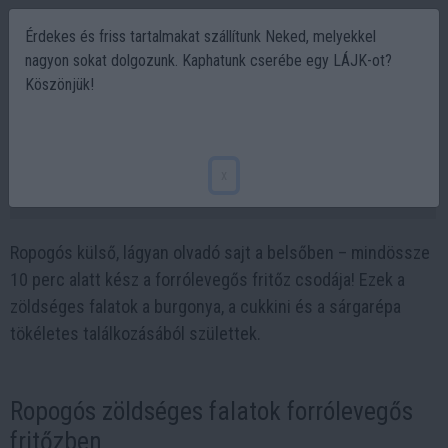
Érdekes és friss tartalmakat szállítunk Neked, melyekkel
nagyon sokat dolgozunk. Kaphatunk cserébe egy LÁJK-ot?
Köszönjük!
Így lesz 10 perc alatt ropogós a burgonya,
cukkini és sárgarépa álomfalat
x
2025-04-27 18:43
Ropogós külső, lágyan olvadó sajt a belsőben – mindössze
10 perc alatt kész a forrólevegős fritőz csodája! Ezek a
zöldséges falatok a burgonya, a cukkini és a sárgarépa
tökéletes találkozásából születtek.
Ropogós zöldséges falatok forrólevegős
fritőzben