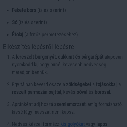
Fekete bors
(ízlés szerint)
Só
(ízlés szerint)
Étolaj
(a fritőz permetezéséhez)
Elkészítés lépésről lépésre
A
lereszelt burgonyát, cukkinit és sárgarépát
alaposan
nyomkodd ki, hogy minél kevesebb nedvesség
maradjon bennük.
Egy tálban keverd össze a
zöldségeket
a
tojásokkal
, a
reszelt parmezán sajttal
, kevés
sóval
és
borssal
.
Apránként adj hozzá
zsemlemorzsát
, amíg formázható,
kissé lágy masszát nem kapsz.
Nedves kézzel formázz
kis golyókat
vagy
lapos