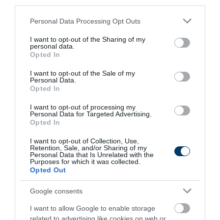
third parties.
Please note that this website/app uses one or more Google
212
61
254
Personal Data Processing Opt Outs
services and may gather and store information including but
not limited to your visit or usage behaviour. You may click to
I want to opt-out of the Sharing of my
personal data.
grant or deny consent to Google and its third-party tags to
Opted In
2 h 15 min
use your data for below specified purposes in below Google
consent section.
I want to opt-out of the Sale of my
Personal Data.
Opted In
I want to opt-out of processing my
Personal Data for Targeted Advertising.
Opted In
I want to opt-out of Collection, Use,
Retention, Sale, and/or Sharing of my
Personal Data that Is Unrelated with the
Purposes for which it was collected.
5 Hidden Signs You Have Worms Inside Your
Opted Out
Body
Google consents
More
I want to allow Google to enable storage
262
199
230
related to advertising like cookies on web or