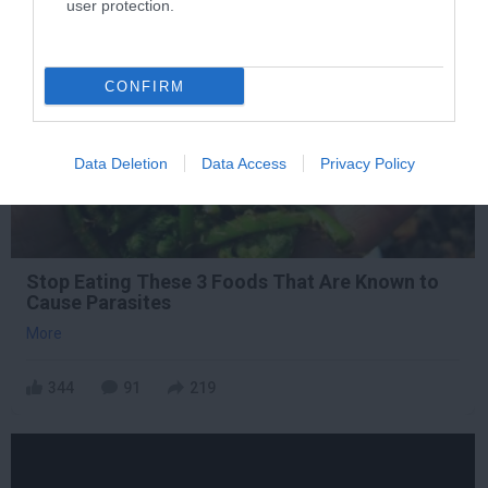
user protection.
4 h 11 min
CONFIRM
Data Deletion
Data Access
Privacy Policy
Stop Eating These 3 Foods That Are Known to
Cause Parasites
More
344
91
219