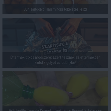
Sült sajtgolyó, ami mindig tökéletes lesz!
Éttermek titkos módszere: Ezért tesznek az éttermekben
alufólia golyót az edénybe!
Világhódító Teriyaki Krumpligolyók: Friss Recept Bulikhoz és