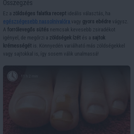
Összegzés
Ez a
zöldséges falatka recept
ideális választás, ha
egészségesebb nassolnivalóra
vagy
gyors ebédre
vágysz.
A
forrólevegős sütés
nemcsak kevesebb zsiradékot
igényel, de megőrzi a
zöldségek ízét
és a
sajtok
krémességét
is. Könnyedén variálható más zöldségekkel
vagy sajtokkal is, így sosem válik unalmassá!
11 h 2 min