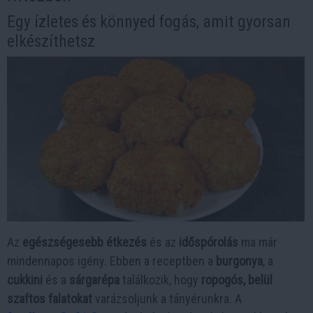
Egy ízletes és könnyed fogás, amit gyorsan
elkészíthetsz
Az
egészségesebb étkezés
és az
időspórolás
ma már
mindennapos igény. Ebben a receptben a
burgonya
, a
cukkini
és a
sárgarépa
találkozik, hogy
ropogós, belül
szaftos falatokat
varázsoljunk a tányérunkra. A