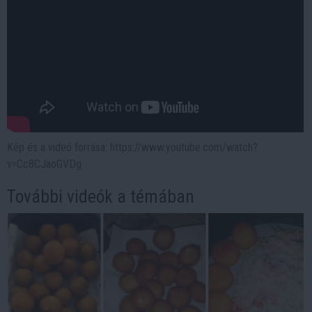
Kép és a videó forrása: https://www.youtube.com/watch?
v=Cc8CJaoGVDg
További videók a témában