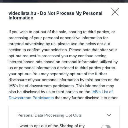
5 Hidden Signs You Have Worms Inside Your
videolista.hu -
Do Not Process My Personal
Body
Information
More
If you wish to opt-out of the sale, sharing to third parties, or
processing of your personal or sensitive information for
294
114
267
targeted advertising by us, please use the below opt-out
section to confirm your selection. Please note that after your
opt-out request is processed you may continue seeing
6 h 18 min
interest-based ads based on personal information utilized by
us or personal information disclosed to third parties prior to
your opt-out. You may separately opt-out of the further
disclosure of your personal information by third parties on the
IAB’s list of downstream participants. This information may
also be disclosed by us to third parties on the
IAB’s List of
Downstream Participants
that may further disclose it to other
third parties.
Please note that this website/app uses one or more Google
Personal Data Processing Opt Outs
services and may gather and store information including but
This Simple Trick Removes All Parasites From
not limited to your visit or usage behaviour. You may click to
I want to opt-out of the Sharing of my