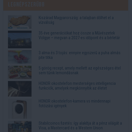
Legnépszerűbb
Kiszárad Magyarország: a talajban dőlhet el a
vízválság
35 éve generációkat hoz össze a Művészetek
Völgye – megvan a 2027-es időpont és a bérletár
3 alma és 3 tojás: ennyire egyszerű a puha almás
pite titka
5 görög recept, amely mellett az egészséges étel
sem tűnik lemondásnak
HONOR okostelefon mesterséges intelligencia
funkciók, amelyek megkönnyítik az életet
HONOR okostelefon-kamera vs mindennapi
fotózási igények
Stabilcoinos fizetés: így alakítja át a pénz világát a
Visa, a Mastercard és a Western Union