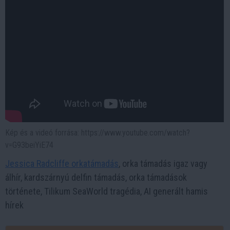
Kép és a videó forrása: https://www.youtube.com/watch?
v=G93beiYiE74
Jessica Radcliffe orkatámadás
, orka támadás igaz vagy
álhír, kardszárnyú delfin támadás, orka támadások
története, Tilikum SeaWorld tragédia, AI generált hamis
hírek