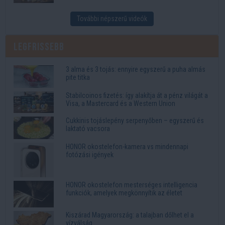
További népszerű videók
Legfrissebb
3 alma és 3 tojás: ennyire egyszerű a puha almás
pite titka
Stabilcoinos fizetés: így alakítja át a pénz világát a
Visa, a Mastercard és a Western Union
Cukkinis tojáslepény serpenyőben – egyszerű és
laktató vacsora
HONOR okostelefon-kamera vs mindennapi
fotózási igények
HONOR okostelefon mesterséges intelligencia
funkciók, amelyek megkönnyítik az életet
Kiszárad Magyarország: a talajban dőlhet el a
vízválság