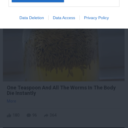
Data Deletion
Data Access
Privacy Policy
10 h 15 min
One Teaspoon And All The Worms In The Body
Die Instantly
More
180
96
364