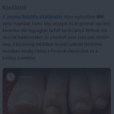
Konklúzió
A
Jessica Radcliffe orkatámadás
teljes egészében
álhír
:
valós tragédiák, hamis képi anyagok és AI-generált narráció
keveréke. Bár fogságban tartott kardszárnyú delfinek már
okoztak haláleseteket, ez a konkrét eset soha nem történt
meg. A közösségi médiában terjedő sokkoló felvételek
esetében mindig fontos a források ellenőrzése és a
kritikus szemlélet.
3 h 40 min