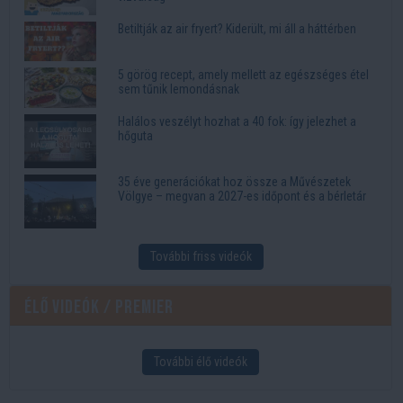
Betiltják az air fryert? Kiderült, mi áll a háttérben
5 görög recept, amely mellett az egészséges étel
sem tűnik lemondásnak
Halálos veszélyt hozhat a 40 fok: így jelezhet a
hőguta
35 éve generációkat hoz össze a Művészetek
Völgye – megvan a 2027-es időpont és a bérletár
További friss videók
Élő videók / Premier
További élő videók