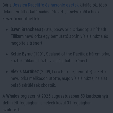
Bár a
Jessica Radcliffe és hasonló esetek
kitalációk, több
dokumentált orkatámadás létezett, amelyekből a hoax
készítői meríthettek:
Dawn Brancheau
(2010, SeaWorld Orlando): a hírhedt
Tilikum
nevű orka egy bemutató során víz alá húzta és
megölte a trénert.
Keltie Byrne
(1991, Sealand of the Pacific): három orka,
köztük Tilikum, húzta víz alá a fiatal trénert.
Alexis Martínez
(2009, Loro Parque, Tenerife): a Keto
nevű orka mellkason ütötte, majd víz alá húzta, halálát
belső sérülések okozták.
A
Whales.org
szerint 2025 augusztusában
53 kardszárnyú
delfin
élt fogságban, amelyek közül 31 fogságban
született.