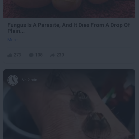
Fungus Is A Parasite, And It Dies From A Drop Of
Plain...
More
273
108
239
6 h 2 min