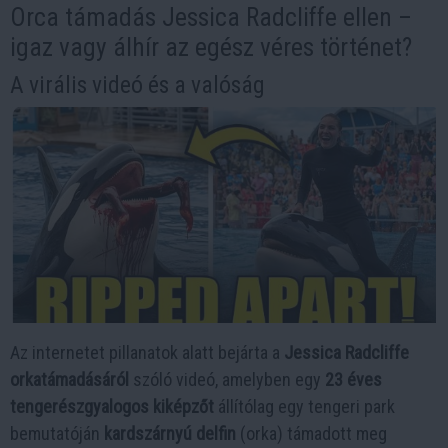
Orca támadás Jessica Radcliffe ellen –
igaz vagy álhír az egész véres történet?
A virális videó és a valóság
Az internetet pillanatok alatt bejárta a
Jessica Radcliffe
orkatámadásáról
szóló videó, amelyben egy
23 éves
tengerészgyalogos kiképzőt
állítólag egy tengeri park
bemutatóján
kardszárnyú delfin
(orka) támadott meg