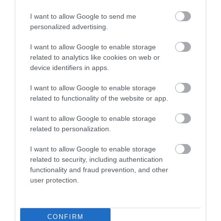
I want to allow Google to send me
186
158
234
personalized advertising.
I want to allow Google to enable storage
related to analytics like cookies on web or
8 h 45 min
device identifiers in apps.
I want to allow Google to enable storage
related to functionality of the website or app.
I want to allow Google to enable storage
related to personalization.
I want to allow Google to enable storage
related to security, including authentication
functionality and fraud prevention, and other
Stop Eating These 3 Foods That Are Known to
user protection.
Cause Parasites
More
CONFIRM
237
50
297