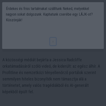
Érdekes és friss tartalmakat szállítunk Neked, melyekkel
nagyon sokat dolgozunk. Kaphatunk cserébe egy LÁJK-ot?
Köszönjük!
Jessica Radcliffe orkatámadás – a sokkoló
sztori mögötti igazság
x
2025-08-11 14:42
A közösségi médiát bejárta a Jessica Radcliffe
orkatámadásáról szóló videó, de kiderült: az egész álhír. A
Profitline és nemzetközi tényellenőrző portálok szerint
semmilyen hiteles bizonyíték nem támasztja alá a
történetet, amely valós tragédiákból és AI-generált
képekből épült fel.