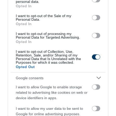
personal data.
Your Body!
grant or deny consent to Google and its third-party tags to
Opted In
use your data for below specified purposes in below Google
More
consent section.
I want to opt-out of the Sale of my
Personal Data.
337
119
111
Opted In
I want to opt-out of processing my
Personal Data for Targeted Advertising.
Opted In
7 h 3 min
I want to opt-out of Collection, Use,
Retention, Sale, and/or Sharing of my
Personal Data that Is Unrelated with the
Purposes for which it was collected.
Opted Out
Google consents
I want to allow Google to enable storage
related to advertising like cookies on web or
device identifiers in apps.
Fungus Dries Up And Falls Off After The First
Use
I want to allow my user data to be sent to
Google for online advertising purposes.
More