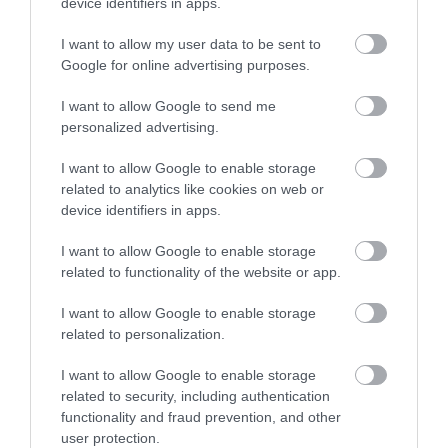
device identifiers in apps.
Stop Eating These 3 Foods That Are Known to
Cause Parasites
I want to allow my user data to be sent to
Google for online advertising purposes.
More
I want to allow Google to send me
261
40
276
personalized advertising.
I want to allow Google to enable storage
related to analytics like cookies on web or
7 h 56 min
device identifiers in apps.
I want to allow Google to enable storage
related to functionality of the website or app.
I want to allow Google to enable storage
related to personalization.
I want to allow Google to enable storage
related to security, including authentication
functionality and fraud prevention, and other
This Simple Trick Removes All Parasites From
user protection.
Your Body!