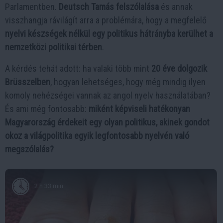
Parlamentben.
Deutsch Tamás felszólalása
és annak
visszhangja rávilágít arra a problémára, hogy a megfelelő
nyelvi készségek nélkül egy politikus hátrányba kerülhet a
nemzetközi politikai térben
.
A kérdés tehát adott: ha valaki több mint
20 éve dolgozik
Brüsszelben
, hogyan lehetséges, hogy még mindig ilyen
komoly nehézségei vannak az angol nyelv használatában?
És ami még fontosabb:
miként képviseli hatékonyan
Magyarország érdekeit egy olyan politikus, akinek gondot
okoz a világpolitika egyik legfontosabb nyelvén való
megszólalás?
2 h 33 min