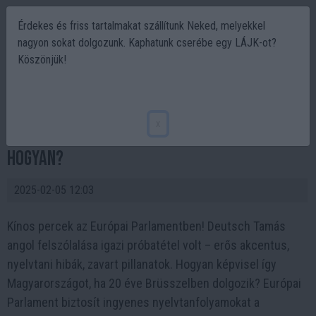
Érdekes és friss tartalmakat szállítunk Neked, melyekkel
nagyon sokat dolgozunk. Kaphatunk cserébe egy LÁJK-ot?
Köszönjük!
Kínos perceket élt át Deutsch Tamás
Brüsszelben. Deutsch Tamás makogó angol
x
felszólalása: 20 év Brüsszelben, de
hogyan?
2025-02-05 12:03
Kínos percek az Európai Parlamentben! Deutsch Tamás
angol felszólalása igazi próbatétel volt – erős akcentus,
nyelvtani hibák, zavart pillanatok. Hogyan képvisel így
Magyarországot, ha 20 éve Brüsszelben dolgozik? Európai
Parlament biztosít ingyenes nyelvtanfolyamokat a