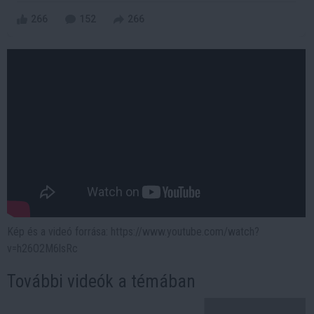
266
152
266
Kép és a videó forrása: https://www.youtube.com/watch?
v=h26O2M6lsRc
További videók a témában