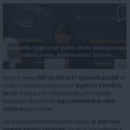
Deutsch Tamás
2009 óta tölti be EP-képviselői posztját
, és
a Fidesz hivatalos honlapja szerint
angolul és franciául is
beszél
. Azonban a felszólalásáról készült felvételek
kétségeket ébresztettek
angol nyelvtudásának valódi
szintjével
kapcsolatban.
Egy európai parlamenti képviselő számára
az angol nyelv
ismerete alapvető fontosságú
, hiszen az intézményben a