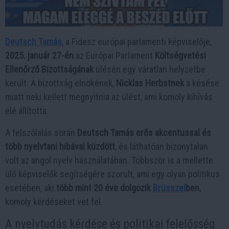
Deutsch Tamás
, a Fidesz európai parlamenti képviselője,
2025. január 27-én
az Európai Parlament
Költségvetési
Ellenőrző Bizottságának
ülésén egy váratlan helyzetbe
került. A bizottság elnökének,
Nicklas Herbstnek
a késése
miatt neki kellett megnyitnia az ülést, ami komoly kihívás
elé állította.
A felszólalás során
Deutsch Tamás erős akcentussal és
több nyelvtani hibával küzdött
, és láthatóan bizonytalan
volt az angol nyelv használatában. Többször is a mellette
ülő képviselők segítségére szorult, ami egy olyan politikus
esetében, aki
több mint 20 éve dolgozik
Brüsszel
ben
,
komoly kérdéseket vet fel.
A nyelvtudás kérdése és politikai felelősség