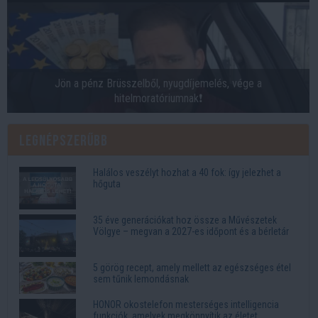
Jön a pénz Brüsszelből, nyugdíjemelés, vége a
hitelmoratóriumnak❗
Legnépszerűbb
Halálos veszélyt hozhat a 40 fok: így jelezhet a
hőguta
35 éve generációkat hoz össze a Művészetek
Völgye – megvan a 2027-es időpont és a bérletár
5 görög recept, amely mellett az egészséges étel
sem tűnik lemondásnak
HONOR okostelefon mesterséges intelligencia
funkciók, amelyek megkönnyítik az életet