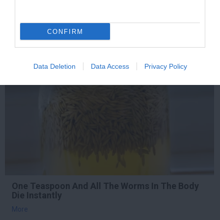
More
CONFIRM
191
46
400
Data Deletion
Data Access
Privacy Policy
9 h 17 min
One Teaspoon And All The Worms In The Body
Die Instantly
More