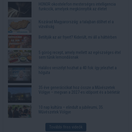
HONOR okostelefon mesterséges intelligencia
funkciók, amelyek megkönnyítik az életet
Kiszárad Magyarország: a talajban dőlhet el a
vízválság
Betiltják az air fryert? Kiderült, mi áll a háttérben
5 görög recept, amely mellett az egészséges étel
sem tűnik lemondásnak
Halálos veszélyt hozhat a 40 fok: így jelezhet a
hőguta
35 éve generációkat hoz össze a Művészetek
Völgye – megvan a 2027-es időpont és a bérletár
10 nap kultúra – elindult a jubileumi, 35.
Művészetek Völgye
További friss videók