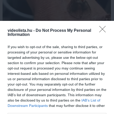
5 Hidden Signs You Have Worms Inside Your
videolista.hu -
Do Not Process My Personal
Body
Information
More
If you wish to opt-out of the sale, sharing to third parties, or
444
63
89
processing of your personal or sensitive information for
targeted advertising by us, please use the below opt-out
section to confirm your selection. Please note that after your
opt-out request is processed you may continue seeing
10 h 13 min
interest-based ads based on personal information utilized by
us or personal information disclosed to third parties prior to
your opt-out. You may separately opt-out of the further
disclosure of your personal information by third parties on the
IAB’s list of downstream participants. This information may
also be disclosed by us to third parties on the
IAB’s List of
Downstream Participants
that may further disclose it to other
third parties.