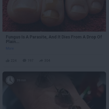
Fungus Is A Parasite, And It Dies From A Drop Of
Plain...
More
224
197
304
39 min