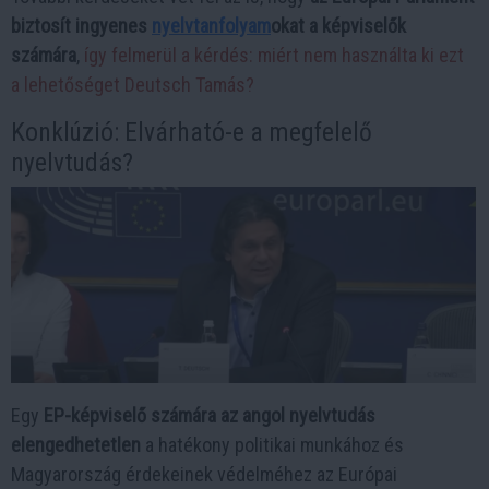
biztosít ingyenes
nyelvtanfolyam
okat a képviselők
számára
,
így felmerül a kérdés: miért nem használta ki ezt
a lehetőséget Deutsch Tamás?
Konklúzió: Elvárható-e a megfelelő
nyelvtudás?
Egy
EP-képviselő számára az angol nyelvtudás
elengedhetetlen
a hatékony politikai munkához és
Magyarország érdekeinek védelméhez az Európai