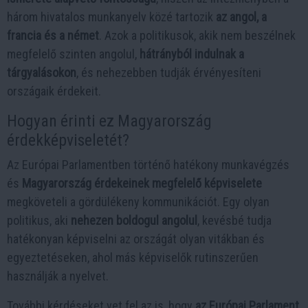
három hivatalos munkanyelv közé tartozik
az angol, a
francia és a német
. Azok a politikusok, akik nem beszélnek
megfelelő szinten angolul,
hátrányból indulnak a
tárgyalásokon
, és nehezebben tudják érvényesíteni
országaik érdekeit.
Hogyan érinti ez Magyarország
érdekképviseletét?
Az Európai Parlamentben történő hatékony munkavégzés
és
Magyarország érdekeinek megfelelő képviselete
megköveteli a gördülékeny kommunikációt. Egy olyan
politikus, aki
nehezen boldogul angolul
, kevésbé tudja
hatékonyan képviselni az országát olyan vitákban és
egyeztetéseken, ahol más képviselők rutinszerűen
használják a nyelvet.
További kérdéseket vet fel az is, hogy
az Európai Parlament