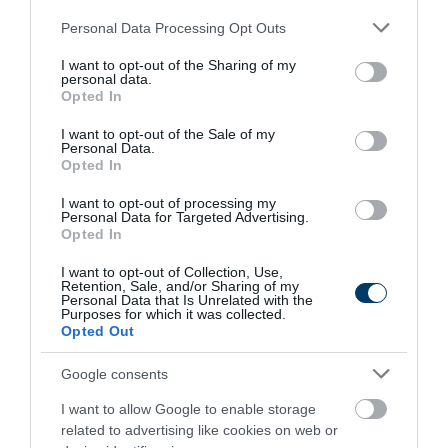
Please note that this website/app uses one or more Google
Personal Data Processing Opt Outs
services and may gather and store information including but
Fungus Dries Up And Falls Off After The First
not limited to your visit or usage behaviour. You may click to
I want to opt-out of the Sharing of my
personal data.
Use
grant or deny consent to Google and its third-party tags to
Opted In
use your data for below specified purposes in below Google
More
consent section.
I want to opt-out of the Sale of my
Personal Data.
349
90
328
Opted In
I want to opt-out of processing my
Personal Data for Targeted Advertising.
Opted In
8 h 19 min
I want to opt-out of Collection, Use,
Retention, Sale, and/or Sharing of my
Personal Data that Is Unrelated with the
Purposes for which it was collected.
Opted Out
Google consents
I want to allow Google to enable storage
related to advertising like cookies on web or