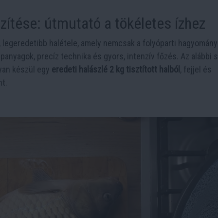
zítése: útmutató a tökéletes ízhez
 legeredetibb halétele, amely nemcsak a folyóparti hagyomán
panyagok, precíz technika és gyors, intenzív főzés. Az alábbi 
gyan készül egy
eredeti halászlé 2 kg tisztított halból
, fejjel és
nt.