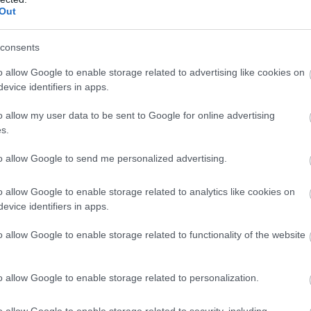
szerezni az optimális ízért.
Out
consents
esűrítés
. A belsőségeket (kivéve a haltejet) leturmixoljuk, mer
o allow Google to enable storage related to advertising like cookies on
ú.
evice identifiers in apps.
o allow my user data to be sent to Google for online advertising
s.
sípős paprika
és a turmixolt belsőség kerül először a bográcsb
 a halat. Ezután mehet bele:
to allow Google to send me personalized advertising.
o allow Google to enable storage related to analytics like cookies on
evice identifiers in apps.
o allow Google to enable storage related to functionality of the website
keverni
. A halászlevet csak rázogatni lehet, hogy a hal ne törjö
o allow Google to enable storage related to personalization.
rős paprika. A főzés ideje
30 perc
, végig erős, lobogó tűzön.
o allow Google to enable storage related to security, including