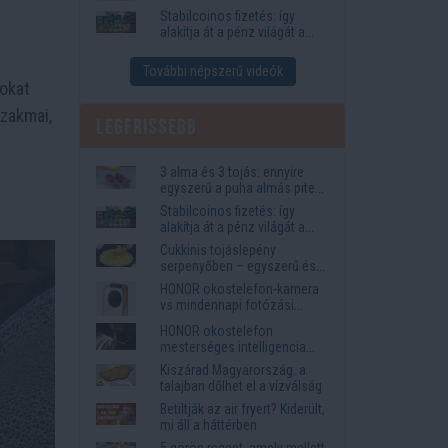
igények
Stabilcoinos fizetés: így
alakítja át a pénz világát a
Visa, a Mastercard és a
Western Union
További népszerű videók
yokat
szakmai,
Legfrissebb
3 alma és 3 tojás: ennyire
egyszerű a puha almás pite
titka
Stabilcoinos fizetés: így
alakítja át a pénz világát a
Visa, a Mastercard és a
Cukkinis tojáslepény
Western Union
serpenyőben – egyszerű és
laktató vacsora
HONOR okostelefon-kamera
vs mindennapi fotózási
igények
HONOR okostelefon
mesterséges intelligencia
funkciók, amelyek
Kiszárad Magyarország: a
megkönnyítik az életet
talajban dőlhet el a vízválság
Betiltják az air fryert? Kiderült,
mi áll a háttérben
5 görög recept, amely mellett