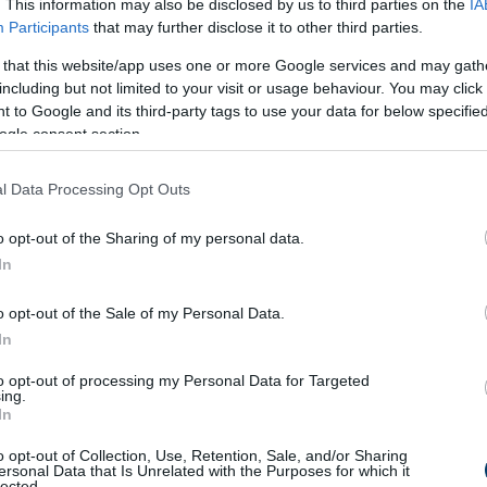
. This information may also be disclosed by us to third parties on the
IA
Participants
that may further disclose it to other third parties.
 that this website/app uses one or more Google services and may gath
including but not limited to your visit or usage behaviour. You may click 
 to Google and its third-party tags to use your data for below specifi
ogle consent section.
l Data Processing Opt Outs
o opt-out of the Sharing of my personal data.
In
o opt-out of the Sale of my Personal Data.
In
to opt-out of processing my Personal Data for Targeted
ing.
In
nagy tűzön
, hogy a lé végig lobogva főjön. Ha nincs bogrács, ot
o opt-out of Collection, Use, Retention, Sale, and/or Sharing
agy lábost, és a legerősebb lángot. Ebben az esetben érdemes
ersonal Data that Is Unrelated with the Purposes for which it
lected.