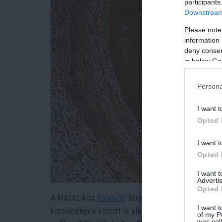
participants
Downstream 
Please note
information 
deny consent
in below Go
Persona
I want t
Opted 
I want t
Opted 
I want 
Advertis
Opted 
A klasszikus
halászlé
bográcsban készül
erős, 
I want t
körülmények között is elkészíthető: használj n
of my P
was col