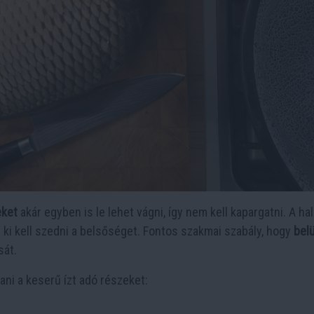
eket
akár egyben is le lehet vágni, így nem kell kapargatni. A hal
n ki kell szedni a belsőséget. Fontos szakmai szabály, hogy
bel
sát.
tani a keserű ízt adó részeket: