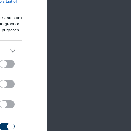
B’s List of
er and store
to grant or
ed purposes
thoni
1