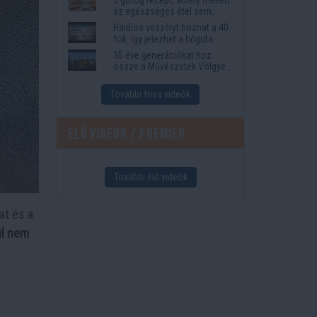
az egészséges étel sem
tűnik lemondásnak
Halálos veszélyt hozhat a 40
fok: így jelezhet a hőguta
35 éve generációkat hoz
össze a Művészetek Völgye
– megvan a 2027-es időpont
és a bérletár
További friss videók
Élő videók / Premier
További élő videók
at és a
ül nem