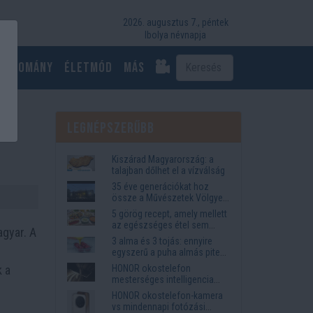
2026. augusztus 7., péntek
Ibolya névnapja
Tudomány
Életmód
más
Legnépszerűbb
Kiszárad Magyarország: a
talajban dőlhet el a vízválság
35 éve generációkat hoz
össze a Művészetek Völgye
– megvan a 2027-es időpont
5 görög recept, amely mellett
és a bérletár
az egészséges étel sem
agyar. A
tűnik lemondásnak
3 alma és 3 tojás: ennyire
egyszerű a puha almás pite
titka
k a
HONOR okostelefon
mesterséges intelligencia
funkciók, amelyek
HONOR okostelefon-kamera
megkönnyítik az életet
vs mindennapi fotózási