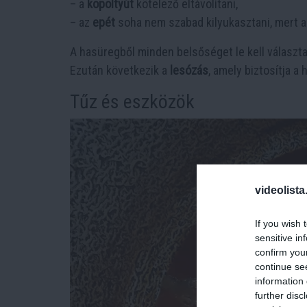
– a
kopoltyút
kötelező eltávolítani,
– az
epét
soha nem szabad kilyukasztani, mert a
A hasüregből minden belsőséget le kell választan
Ezután következik a
lesózás
, amely biztosítja a
Tűz és eszközök
videolista
If you wish 
sensitive in
confirm you
continue se
information 
further disc