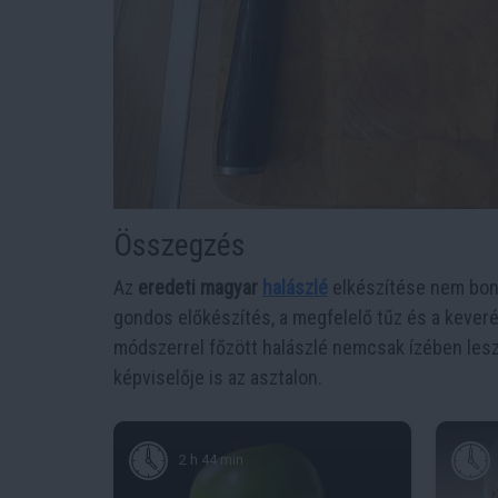
Összegzés
Az
eredeti magyar
halászlé
elkészítése nem bonyo
gondos előkészítés, a megfelelő tűz és a keveré
módszerrel főzött halászlé nemcsak ízében les
képviselője is az asztalon.
2 h 44 min