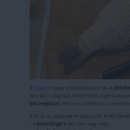
A
halászlé
alapja a jól előkészített hal. A
pikkely
deszkát is alaposan le kell mosni, majd óvatosa
kell megmosni
, mert a víz rontaná az íz intenzitá
A fej és az uszonyok levágása után el kell távolí
– a
keserűfogat
ki kell törni vagy vágni,