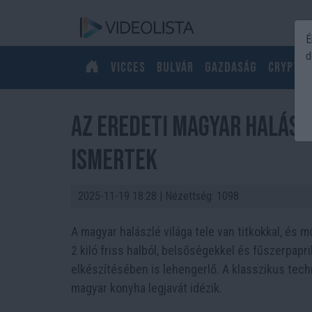
É
d
Vicces
Bulvár
Gazdaság
Crypto
Az eredeti magyar halász
ismertek
2025-11-19 18:28
| Nézettség: 1098
A magyar halászlé világa tele van titkokkal, és 
2 kiló friss halból, belsőségekkel és fűszerpap
elkészítésében is lehengerlő. A klasszikus tec
magyar konyha legjavát idézik.