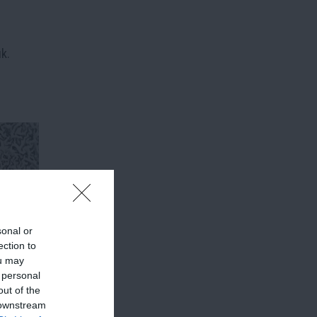
k.
sonal or
ection to
ou may
 personal
out of the
 downstream