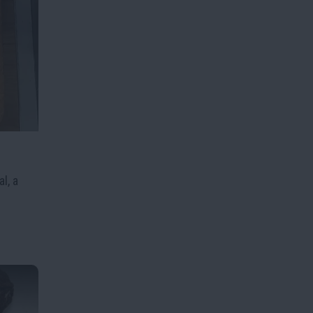
l, a
s