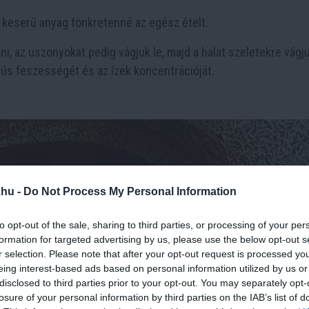
 keserű anyag tönkretenné az egész ételt.
i, az uszonyokat pedig vágjuk le, majd a halat szeletekre vágju
 hús feszességét és az ízek koncentrációját.
.hu -
Do Not Process My Personal Information
to opt-out of the sale, sharing to third parties, or processing of your per
formation for targeted advertising by us, please use the below opt-out s
r selection. Please note that after your opt-out request is processed y
eing interest-based ads based on personal information utilized by us or
disclosed to third parties prior to your opt-out. You may separately opt-
losure of your personal information by third parties on the IAB’s list of