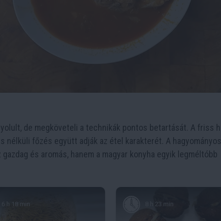
lult, de megköveteli a technikák pontos betartását. A friss ha
s nélküli főzés együtt adják az étel karakterét. A hagyományo
z gazdag és aromás, hanem a magyar konyha egyik legméltóbb
6 h 18 min
8 h 23 min