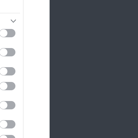
t ettől
a vagy
n szét,