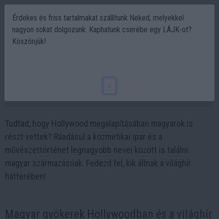
Érdekes és friss tartalmakat szállítunk Neked, melyekkel
nagyon sokat dolgozunk. Kaphatunk cserébe egy LÁJK-ot?
Köszönjük!
Magyar sztárok, akikről nem is tudtad,
hogy magyar származásúak
x
2025-01-05 17:52
Tudtad, hogy Hollywood megalapításában magyarok is
részt vettek? Ráadásul a kozmetikai ipar és a
művészettörténet legnagyobb nevei között is találni
magyar származásúak. Fedezd fel, kik állnak a világhír
hátterében!
Magyar gyökerek Hollywoodban és a világhír