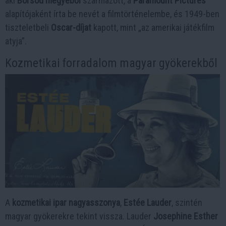
aki
Borsod megyéből
származott, a
Paramount Pictures
alapítójaként írta be nevét a filmtörténelembe, és 1949-ben
tiszteletbeli
Oscar-díjat
kapott, mint „az amerikai játékfilm
atyja”.
Kozmetikai forradalom magyar gyökerekből
A
kozmetikai ipar nagyasszonya
,
Estée Lauder
, szintén
magyar gyökerekre tekint vissza. Lauder
Josephine Esther