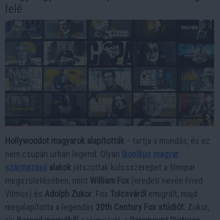
felé
Hollywoodot magyarok alapították
– tartja a mondás, és ez
nem csupán urban legend. Olyan
ikonikus magyar
származású
alakok
játszottak kulcsszerepet a filmipar
megszületésében, mint
William Fox
(eredeti nevén Fried
Vilmos) és
Adolph Zukor
. Fox
Tolcsváról
emigrált, majd
megalapította a legendás
20th Century Fox stúdiót
. Zukor,