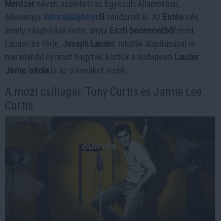
Mentzer
néven született az Egyesült Államokban,
édesanyja
Sátoraljaújhely
ről
vándorolt ki. Az
Estée
név,
amely világhírűvé tette, anyja
Eszti becenevéből
ered.
Lauder és férje,
Joseph Lauder
, iskolák alapításával is
maradandó nyomot hagytak, köztük a budapesti
Lauder
Javne Iskola
is az ő nevüket viseli.
A mozi csillagai: Tony Curtis és Jamie Lee
Curtis