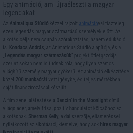
Egy animáció, ami újraéleszti a magyar
legendákat
Az
Animatiqua Stúdió
kézzel rajzolt
animáció
val tiszteleg
ezen legendás magyar származású személyek előtt. Az
alkotás célja nem csupán szórakoztatás, hanem edukáció
is.
Kondacs András
, az Animatiqua Stúdió alapítója, és a
„
Legendás magyar származásúk
” projekt ötletgazdája
szerint sokan nem is tudnak róla, hogy ilyen számos
világhírű személy magyar gyökerű. Az animáció elkészítése
közel
700 munkaórát
vett igénybe, és teljes mértékben
saját finanszírozással készült.
A film zenei aláfestése a
Dancin' in the Moonlight
című
világsláger, amely friss, pozitív hangulatot kölcsönöz az
alkotásnak.
Sherman Kelly
, a dal szerzője, elismeréssel
nyilatkozott az alkotásról, kiemelve, hogy sok
híres magyar
ikon
inspirálta munkáját.