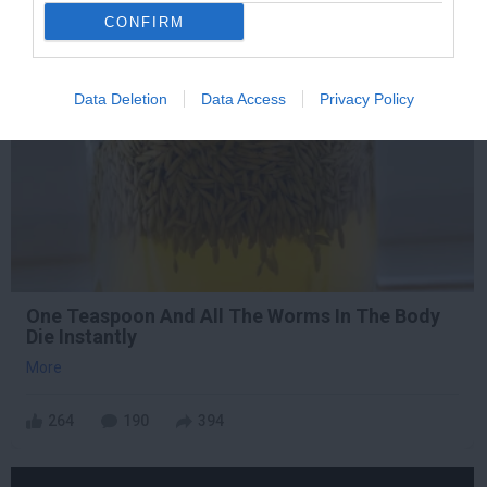
CONFIRM
23 min
Data Deletion
Data Access
Privacy Policy
One Teaspoon And All The Worms In The Body
Die Instantly
More
264
190
394