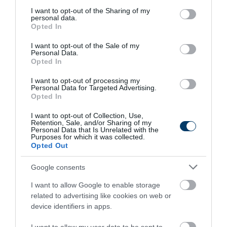
services and may gather and store information including but
not limited to your visit or usage behaviour. You may click to
I want to opt-out of the Sharing of my
More
personal data.
grant or deny consent to Google and its third-party tags to
Opted In
use your data for below specified purposes in below Google
251
76
359
consent section.
I want to opt-out of the Sale of my
Personal Data.
Opted In
6 h 11 min
I want to opt-out of processing my
Personal Data for Targeted Advertising.
Opted In
I want to opt-out of Collection, Use,
Retention, Sale, and/or Sharing of my
Personal Data that Is Unrelated with the
Purposes for which it was collected.
Opted Out
Google consents
I want to allow Google to enable storage
Stop Eating These 3 Foods That Are Known to
related to advertising like cookies on web or
Cause Parasites
device identifiers in apps.
More