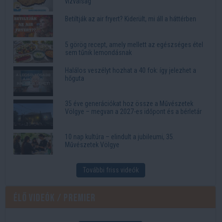
vízválság
Betiltják az air fryert? Kiderült, mi áll a háttérben
5 görög recept, amely mellett az egészséges étel
sem tűnik lemondásnak
Halálos veszélyt hozhat a 40 fok: így jelezhet a
hőguta
35 éve generációkat hoz össze a Művészetek
Völgye – megvan a 2027-es időpont és a bérletár
10 nap kultúra – elindult a jubileumi, 35.
Művészetek Völgye
További friss videók
Élő videók / Premier