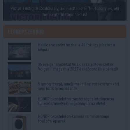
Victor Lustig: A Csalókirály, aki eladta az Eiffel-torony és, aki
becsapta Al Capone-t is!
Legnépszerűbb
Halálos veszélyt hozhat a 40 fok: így jelezhet a
hőguta
35 éve generációkat hoz össze a Művészetek
Völgye – megvan a 2027-es időpont és a bérletár
5 görög recept, amely mellett az egészséges étel
sem tűnik lemondásnak
HONOR okostelefon mesterséges intelligencia
funkciók, amelyek megkönnyítik az életet
HONOR okostelefon-kamera vs mindennapi
fotózási igények