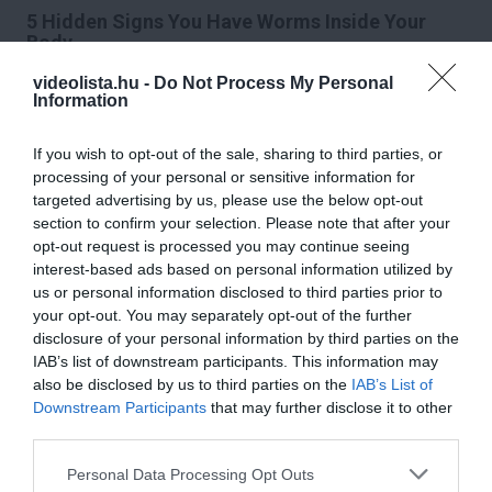
5 Hidden Signs You Have Worms Inside Your
Body
More
videolista.hu -
Do Not Process My Personal
Information
429
68
93
If you wish to opt-out of the sale, sharing to third parties, or
processing of your personal or sensitive information for
targeted advertising by us, please use the below opt-out
4 h 22 min
section to confirm your selection. Please note that after your
opt-out request is processed you may continue seeing
interest-based ads based on personal information utilized by
us or personal information disclosed to third parties prior to
your opt-out. You may separately opt-out of the further
disclosure of your personal information by third parties on the
IAB’s list of downstream participants. This information may
also be disclosed by us to third parties on the
IAB’s List of
Downstream Participants
that may further disclose it to other
third parties.
Fungus Dries Up And Falls Off After The First
Please note that this website/app uses one or more Google
Personal Data Processing Opt Outs
Use