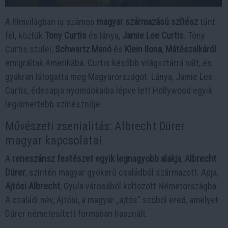
A filmvilágban is számos
magyar származású szítész
tűnt
fel, köztük
Tony Curtis
és lánya,
Jamie Lee Curtis
. Tony
Curtis szülei,
Schwartz Manó
és
Klein Ilona
,
Mátészalkáról
emigráltak Amerikába. Curtis később világsztárrá vált, és
gyakran látogatta meg Magyarországot. Lánya, Jamie Lee
Curtis, édesapja nyomdokaiba lépve lett Hollywood egyik
legismertebb színésznője.
Művészeti zsenialitás: Albrecht Dürer
magyar kapcsolatai
A
reneszánsz festészet egyik legnagyobb alakja
,
Albrecht
Dürer
, szintén magyar gyökerű családból származott. Apja,
Ajtósi Albrecht
, Gyula városából költözött Németországba.
A családi név, Ajtósi, a magyar „ajtós” szóból ered, amelyet
Dürer németesített formában használt.