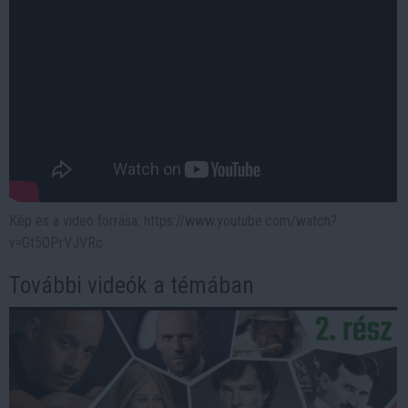
Kép és a videó forrása: https://www.youtube.com/watch?
v=Gt5OPrVJVRc
További videók a témában