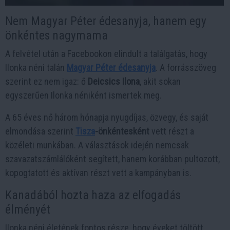
Nem Magyar Péter édesanyja, hanem egy
önkéntes nagymama
A felvétel után a Facebookon elindult a találgatás, hogy
Ilonka néni talán
Magyar Péter édesanyja
. A forrásszöveg
szerint ez nem igaz: ő
Deicsics Ilona
, akit sokan
egyszerűen Ilonka néniként ismertek meg.
A 65 éves nő három hónapja nyugdíjas, özvegy, és saját
elmondása szerint
Tisza
-önkéntesként
vett részt a
közéleti munkában. A választások idején nemcsak
szavazatszámlálóként segített, hanem korábban pultozott,
kopogtatott és aktívan részt vett a kampányban is.
Kanadából hozta haza az elfogadás
élményét
Ilonka néni életének fontos része, hogy éveket töltött