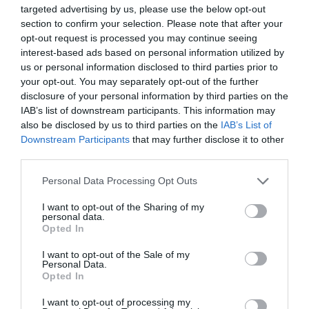
targeted advertising by us, please use the below opt-out
section to confirm your selection. Please note that after your
opt-out request is processed you may continue seeing
interest-based ads based on personal information utilized by
1 h 41 min
us or personal information disclosed to third parties prior to
your opt-out. You may separately opt-out of the further
disclosure of your personal information by third parties on the
IAB’s list of downstream participants. This information may
also be disclosed by us to third parties on the
IAB’s List of
Downstream Participants
that may further disclose it to other
third parties.
Please note that this website/app uses one or more Google
Personal Data Processing Opt Outs
services and may gather and store information including but
not limited to your visit or usage behaviour. You may click to
I want to opt-out of the Sharing of my
5 Hidden Signs You Have Worms Inside Your
personal data.
grant or deny consent to Google and its third-party tags to
Body
Opted In
use your data for below specified purposes in below Google
More
consent section.
I want to opt-out of the Sale of my
Personal Data.
Opted In
218
89
162
I want to opt-out of processing my