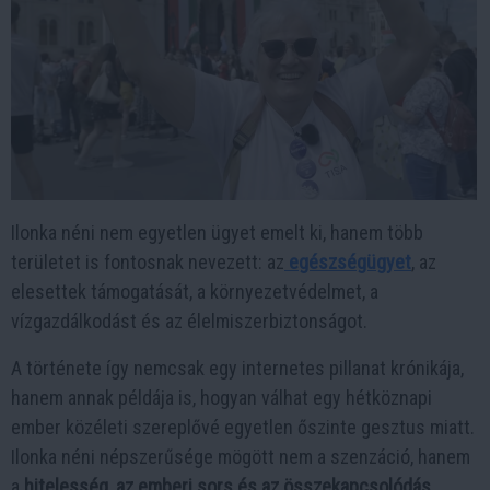
Ilonka néni nem egyetlen ügyet emelt ki, hanem több
területet is fontosnak nevezett: az
egészségügyet
, az
elesettek támogatását, a környezetvédelmet, a
vízgazdálkodást és az élelmiszerbiztonságot.
A története így nemcsak egy internetes pillanat krónikája,
hanem annak példája is, hogyan válhat egy hétköznapi
ember közéleti szereplővé egyetlen őszinte gesztus miatt.
Ilonka néni népszerűsége mögött nem a szenzáció, hanem
a
hitelesség, az emberi sors és az összekapcsolódás