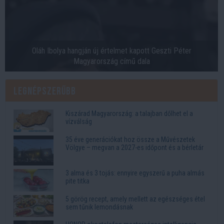
Oláh Ibolya hangján új értelmet kapott Geszti Péter
Magyarország című dala
Legnépszerűbb
Kiszárad Magyarország: a talajban dőlhet el a
vízválság
35 éve generációkat hoz össze a Művészetek
Völgye – megvan a 2027-es időpont és a bérletár
3 alma és 3 tojás: ennyire egyszerű a puha almás
pite titka
5 görög recept, amely mellett az egészséges étel
sem tűnik lemondásnak