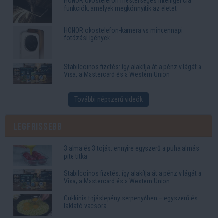
HONOR okostelefon mesterséges intelligencia
funkciók, amelyek megkönnyítik az életet
HONOR okostelefon-kamera vs mindennapi
fotózási igények
Stabilcoinos fizetés: így alakítja át a pénz világát a
Visa, a Mastercard és a Western Union
További népszerű videók
Legfrissebb
3 alma és 3 tojás: ennyire egyszerű a puha almás
pite titka
Stabilcoinos fizetés: így alakítja át a pénz világát a
Visa, a Mastercard és a Western Union
Cukkinis tojáslepény serpenyőben – egyszerű és
laktató vacsora