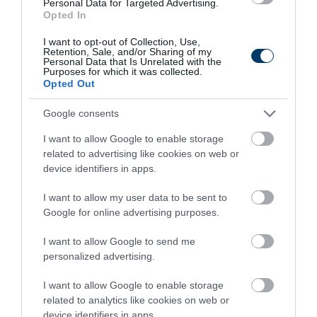
Personal Data for Targeted Advertising.
Opted In
10 h 33 min
I want to opt-out of Collection, Use,
Retention, Sale, and/or Sharing of my
Personal Data that Is Unrelated with the
Purposes for which it was collected.
Opted Out
Google consents
I want to allow Google to enable storage
related to advertising like cookies on web or
device identifiers in apps.
This Simple Trick Removes All Parasites From
I want to allow my user data to be sent to
Your Body!
Google for online advertising purposes.
More
I want to allow Google to send me
257
100
309
personalized advertising.
I want to allow Google to enable storage
related to analytics like cookies on web or
9 h 39 min
device identifiers in apps.