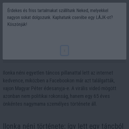
Érdekes és friss tartalmakat szállítunk Neked, melyekkel
nagyon sokat dolgozunk. Kaphatunk cserébe egy LÁJK-ot?
Köszönjük!
Megőrült a világháló Ilonka néniért, pedig
egész más ember, mint gondolnád
x
2026-05-11 11:53
Ilonka néni egyetlen táncos pillanattal lett az internet
kedvence, miközben a Facebookon már azt találgatták,
vajon Magyar Péter édesanyja-e. A virális videó mögött
azonban nem politikai rokonság, hanem egy 65 éves
önkéntes nagymama személyes története áll.
Ilonka néni története: így lett egy táncból