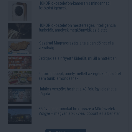
HONOR okostelefon-kamera vs mindennapi
fotózási igények
HONOR okostelefon mesterséges intelligencia
funkciók, amelyek megkönnyítik az életet
Kiszárad Magyarország: a talajban dőlhet el a
vízválság
Betiltják az air fryert? Kiderült, mi áll a háttérben
5 görög recept, amely mellett az egészséges étel
sem tűnik lemondásnak
Halálos veszélyt hozhat a 40 fok: így jelezhet a
hőguta
35 éve generációkat hoz össze a Művészetek
Völgye – megvan a 2027-es időpont és a bérletár