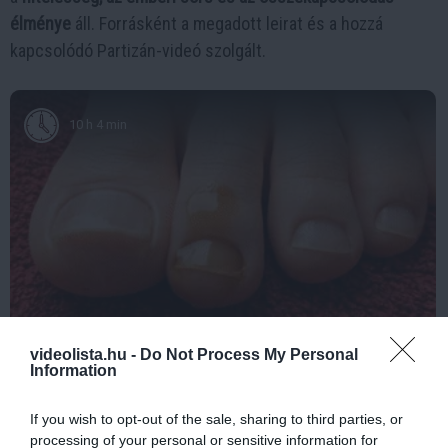
élménye
áll. Forrásként a megadott leirat és a hozzá
kapcsolódó Partizán-videó szolgált.
10 h 4 min
Fungus Is A Parasite, And It Dies From A Drop Of
videolista.hu -
Do Not Process My Personal
Plain...
Information
More
If you wish to opt-out of the sale, sharing to third parties, or
processing of your personal or sensitive information for
417
118
314