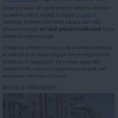
Ilonka néni akkor vált igazán ismertté, amikor a választási
éjszakán kiszállt az autóból, és együtt
ünnepelt
a
fiatalokkal. A jelenet azért hatott sokakra, mert ritka
pillanatot mutatott:
két távoli generáció találkozását
, közös
örömét és meghatottságát.
Ő maga úgy emlékezett vissza, hogy a fiatalok boldogsága,
az ölelések és az ünnepi hangulat mélyen megérintették.
Később azt is megjegyezte: bár a videón sokan idős
néniként látták, ő nem érzi magát annyira öregnek, mint
amilyennek a felvételen tűnhetett.
Mit vár a változástól?