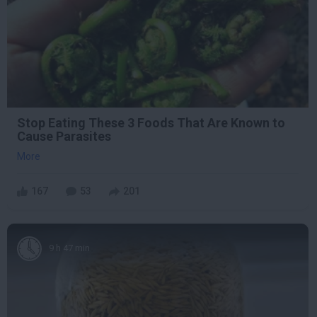
Stop Eating These 3 Foods That Are Known to
Cause Parasites
More
167
53
201
9 h 47 min