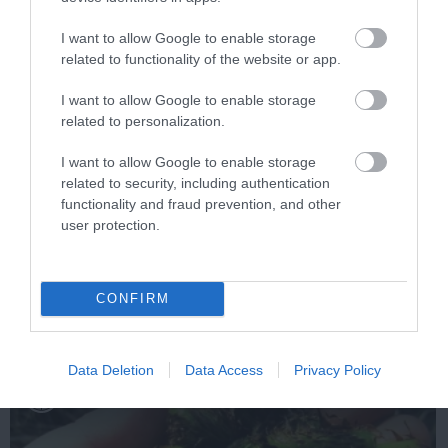
I want to allow Google to enable storage
related to functionality of the website or app.
I want to allow Google to enable storage
related to personalization.
I want to allow Google to enable storage
related to security, including authentication
functionality and fraud prevention, and other
Fungus Dries Up And Falls Off After The First
user protection.
Use
More
CONFIRM
237
110
275
Data Deletion
Data Access
Privacy Policy
9 h 0 min