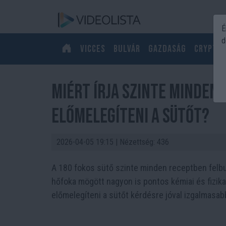
É
d
Vicces
Bulvár
Gazdaság
Crypto
Miért írja szinte minden 
előmelegíteni a sütőt?
2026-04-05 19:15
| Nézettség: 436
A 180 fokos sütő szinte minden receptben felbu
hőfoka mögött nagyon is pontos kémiai és fizikai 
előmelegíteni a sütőt kérdésre jóval izgalmasabb