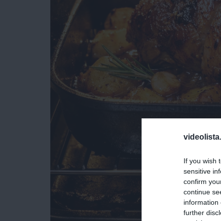
videolista
If you wish 
sensitive in
confirm you
continue se
information 
further disc