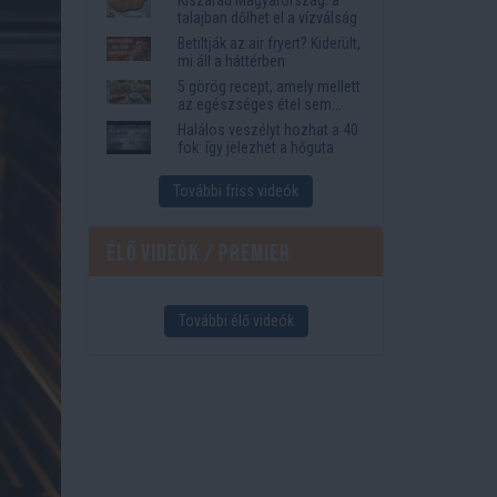
megkönnyítik az életet
talajban dőlhet el a vízválság
Betiltják az air fryert? Kiderült,
mi áll a háttérben
5 görög recept, amely mellett
az egészséges étel sem
tűnik lemondásnak
Halálos veszélyt hozhat a 40
fok: így jelezhet a hőguta
További friss videók
Élő videók / Premier
További élő videók