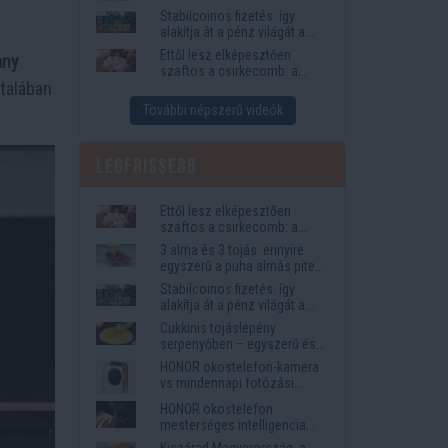
igények
Stabilcoinos fizetés: így
alakítja át a pénz világát a
Visa, a Mastercard és a
Ettől lesz elképesztően
any
Western Union
szaftos a csirkecomb: a
ltalában
sörös pác a titok
További népszerű videók
Legfrissebb
Ettől lesz elképesztően
szaftos a csirkecomb: a
sörös pác a titok
3 alma és 3 tojás: ennyire
egyszerű a puha almás pite
titka
Stabilcoinos fizetés: így
alakítja át a pénz világát a
Visa, a Mastercard és a
Cukkinis tojáslepény
Western Union
serpenyőben – egyszerű és
laktató vacsora
HONOR okostelefon-kamera
vs mindennapi fotózási
igények
HONOR okostelefon
mesterséges intelligencia
funkciók, amelyek
Kiszárad Magyarország: a