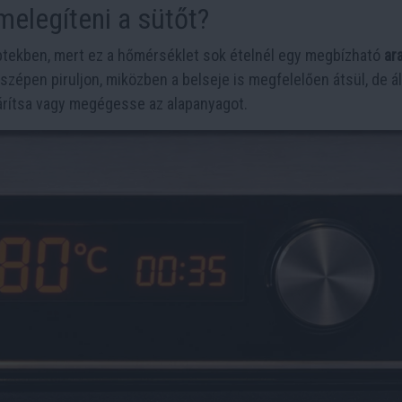
melegíteni a sütőt?
eptekben, mert ez a hőmérséklet sok ételnél egy megbízható
ar
 szépen piruljon, miközben a belseje is megfelelően átsül, de á
árítsa vagy megégesse az alapanyagot.