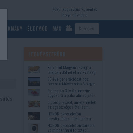
2026. augusztus 7., péntek
Ibolya névnapja
Tudomány
Életmód
más
Legnépszerűbb
Kiszárad Magyarország: a
talajban dőlhet el a vízválság
35 éve generációkat hoz
össze a Művészetek Völgye
– megvan a 2027-es időpont
3 alma és 3 tojás: ennyire
és a bérletár
egyszerű a puha almás pite
 sütés
titka
5 görög recept, amely mellett
az egészséges étel sem
tűnik lemondásnak
HONOR okostelefon
mesterséges intelligencia
funkciók, amelyek
HONOR okostelefon-kamera
megkönnyítik az életet
vs mindennapi fotózási