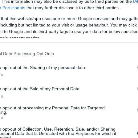
. This information may also be disclosed by us to third parties on the
IA
Participants
that may further disclose it to other third parties.
 that this website/app uses one or more Google services and may gath
including but not limited to your visit or usage behaviour. You may click 
zben?
 to Google and its third-party tags to use your data for below specifi
ogle consent section.
zerre zajló változás együttese. A 180 fok azért működik jól, 
.
l Data Processing Opt Outs
ült étel
o opt-out of the Sharing of my personal data.
In
ranybarna lesz, az részben a
Maillard-reakció
eredménye. Ez a
ő reakciója, amelynek során kialakulnak a sült ételekre jellem
o opt-out of the Sale of my Personal Data.
In
to opt-out of processing my Personal Data for Targeted
egy piskóta pirult tetejét.
ing.
In
nyers a közepe
o opt-out of Collection, Use, Retention, Sale, and/or Sharing
ersonal Data that Is Unrelated with the Purposes for which it
 változások zajlanak. A
keményítő zselatinizálódik
, a
fehérjék
lected.