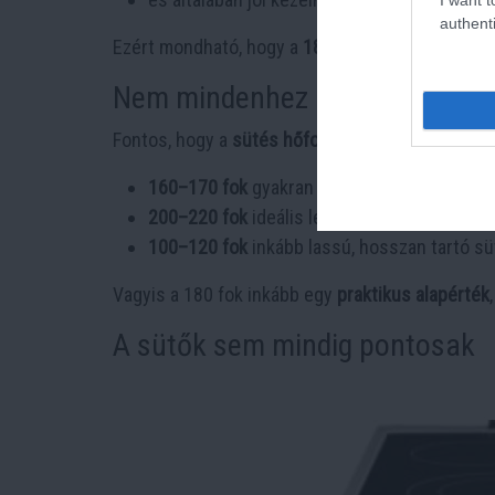
authenti
Ezért mondható, hogy a
180 fok nem szentírás
,
Nem mindenhez ideális a 180 f
Fontos, hogy a
sütés hőfoka
mindig az adott étel
160–170 fok
gyakran jobb sajttortához, br
200–220 fok
ideális lehet zöldségekhez, 
100–120 fok
inkább lassú, hosszan tartó sü
Vagyis a 180 fok inkább egy
praktikus alapérték
A sütők sem mindig pontosak