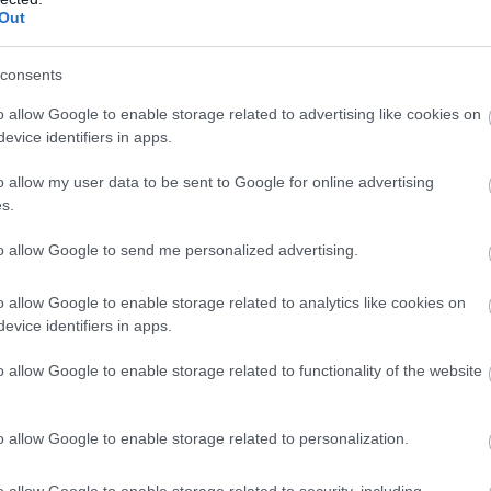
 az étel végleges szerkezete.
Out
tésztából
szilárd, szeletelhető sütemény
, és ettől sül át rende
consents
o allow Google to enable storage related to advertising like cookies on
zámít a pontos hőfok
evice identifiers in apps.
o allow my user data to be sent to Google for online advertising
lgása
. Az étel felületéről és belsejéből fokozatosan távozik a
s.
állag kialakulását.
to allow Google to send me personalized advertising.
t sül. Ha viszont túl forró, a külseje hamar elkészül, miközben a
o allow Google to enable storage related to analytics like cookies on
evice identifiers in apps.
ztonságos” alapbeállítás?
o allow Google to enable storage related to functionality of the website
, mert sokféle ételnél jól működik:
o allow Google to enable storage related to personalization.
ási sütőben
.
o allow Google to enable storage related to security, including