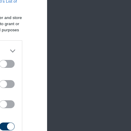
B’s List of
er and store
to grant or
ed purposes
mert
ző
íz- és