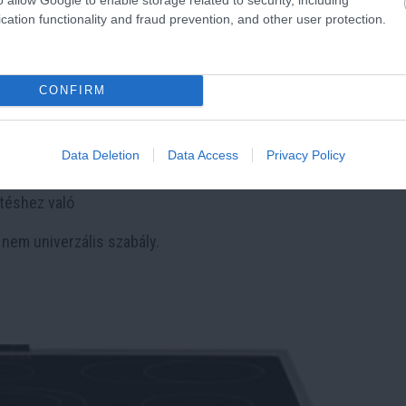
cation functionality and fraud prevention, and other user protection.
 inkább egy jól bevált, univerzális kiindulópont.
ok
CONFIRM
től függ.
ownie-hoz vagy kekszekhez
Data Deletion
Data Access
Privacy Policy
húsokhoz vagy ropogósabb fogásokhoz
téshez való
, nem univerzális szabály.