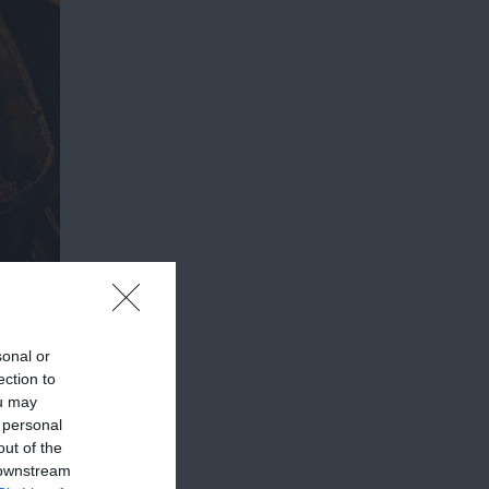
sonal or
ection to
ou may
 personal
out of the
 downstream