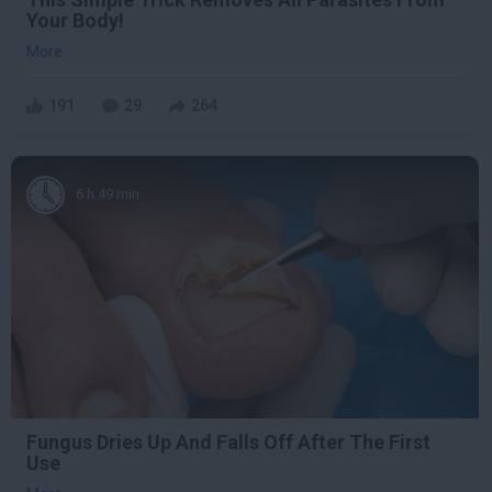
Your Body!
More
191
29
264
6 h 49 min
Fungus Dries Up And Falls Off After The First
Use