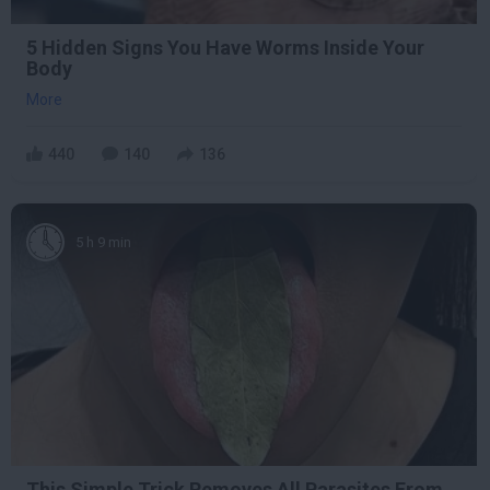
5 Hidden Signs You Have Worms Inside Your
Body
More
440
140
136
5 h 9 min
This Simple Trick Removes All Parasites From