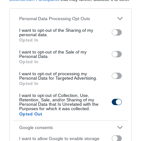
387
179
101
third parties.
Please note that this website/app uses one or more Google
Personal Data Processing Opt Outs
services and may gather and store information including but
7 h 55 min
not limited to your visit or usage behaviour. You may click to
I want to opt-out of the Sharing of my
personal data.
grant or deny consent to Google and its third-party tags to
Opted In
use your data for below specified purposes in below Google
consent section.
I want to opt-out of the Sale of my
Personal Data.
Opted In
I want to opt-out of processing my
Personal Data for Targeted Advertising.
Opted In
I want to opt-out of Collection, Use,
One Teaspoon And All The Worms In The Body
Retention, Sale, and/or Sharing of my
Die Instantly
Personal Data that Is Unrelated with the
Purposes for which it was collected.
More
Opted Out
Google consents
352
98
236
I want to allow Google to enable storage