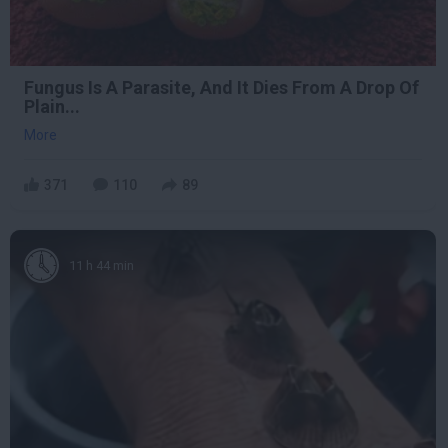
Fungus Is A Parasite, And It Dies From A Drop Of
Plain...
More
371
110
89
11 h 44 min