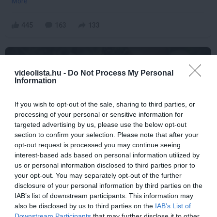
More
445
163
133
8 h 51 min
videolista.hu -
Do Not Process My Personal
Information
If you wish to opt-out of the sale, sharing to third parties, or
processing of your personal or sensitive information for
targeted advertising by us, please use the below opt-out
section to confirm your selection. Please note that after your
opt-out request is processed you may continue seeing
interest-based ads based on personal information utilized by
us or personal information disclosed to third parties prior to
Stop Eating These 3 Foods That Are Known to
your opt-out. You may separately opt-out of the further
Cause Parasites
disclosure of your personal information by third parties on the
IAB’s list of downstream participants. This information may
More
also be disclosed by us to third parties on the
IAB’s List of
Downstream Participants
that may further disclose it to other