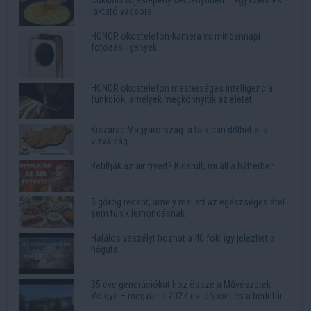
Cukkinis tojáslepény serpenyőben – egyszerű és
laktató vacsora
HONOR okostelefon-kamera vs mindennapi
fotózási igények
HONOR okostelefon mesterséges intelligencia
funkciók, amelyek megkönnyítik az életet
Kiszárad Magyarország: a talajban dőlhet el a
vízválság
Betiltják az air fryert? Kiderült, mi áll a háttérben
5 görög recept, amely mellett az egészséges étel
sem tűnik lemondásnak
Halálos veszélyt hozhat a 40 fok: így jelezhet a
hőguta
35 éve generációkat hoz össze a Művészetek
Völgye – megvan a 2027-es időpont és a bérletár