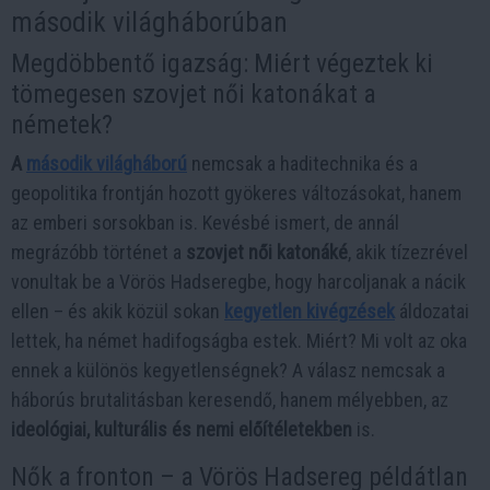
második világháborúban
Megdöbbentő igazság: Miért végeztek ki
tömegesen szovjet női katonákat a
németek?
A
második világháború
nemcsak a haditechnika és a
geopolitika frontján hozott gyökeres változásokat, hanem
az emberi sorsokban is. Kevésbé ismert, de annál
megrázóbb történet a
szovjet női katonáké
, akik tízezrével
vonultak be a Vörös Hadseregbe, hogy harcoljanak a nácik
ellen – és akik közül sokan
kegyetlen kivégzések
áldozatai
lettek, ha német hadifogságba estek. Miért? Mi volt az oka
ennek a különös kegyetlenségnek? A válasz nemcsak a
háborús brutalitásban keresendő, hanem mélyebben, az
ideológiai, kulturális és nemi előítéletekben
is.
Nők a fronton – a Vörös Hadsereg példátlan