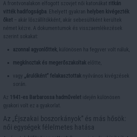
A frontvonalakon elfogott szovjet női katonákat
ritkán
vitték hadifogságba
. Ehelyett gyakran
helyben kivégezték
őket
– akár lőszállítókként, akár sebesültként kerültek
német kézre. A dokumentumok és visszaemlékezések
szerint sokakat:
azonnal agyonlőttek
, különösen ha fegyver volt náluk,
megkínoztak és megerőszakoltak
előtte,
vagy
„árulóként” felakasztottak
nyilvános kivégzések
során.
Az
1941-es Barbarossa hadművelet
idején különösen
gyakori volt ez a gyakorlat.
Az „Éjszakai boszorkányok” és más hősök:
női egységek félelmetes hatása