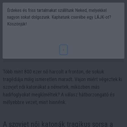
Érdekes és friss tartalmakat szállítunk Neked, melyekkel
nagyon sokat dolgozunk. Kaphatunk cserébe egy LÁJK-ot?
Köszönjük!
Miért végeztek ki több ezer szovjet női
katonát a németek elfogásuk után?
x
2025-05-25 21:25
Több mint 800 ezer nő harcolt a fronton, de sokuk
tragédiája máig ismeretlen maradt. Vajon miért végeztek ki
szovjet női katonákat a németek, miközben más
hadifoglyokat megkíméltek? A válasz hátborzongató és
mélyebbre vezet, mint hinnénk.
A szovjet női katonák tragikus sorsa a