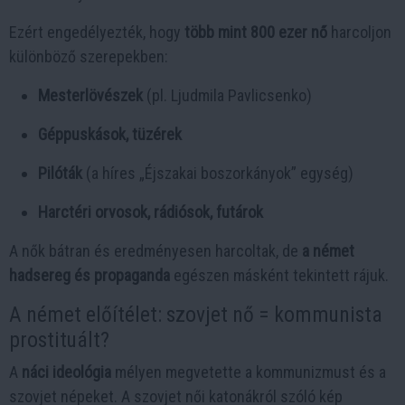
Ezért engedélyezték, hogy
több mint 800 ezer nő
harcoljon
különböző szerepekben:
Mesterlövészek
(pl. Ljudmila Pavlicsenko)
Géppuskások, tüzérek
Pilóták
(a híres „Éjszakai boszorkányok” egység)
Harctéri orvosok, rádiósok, futárok
A nők bátran és eredményesen harcoltak, de
a német
hadsereg és propaganda
egészen másként tekintett rájuk.
A német előítélet: szovjet nő = kommunista
prostituált?
A
náci ideológia
mélyen megvetette a kommunizmust és a
szovjet népeket. A szovjet női katonákról szóló kép