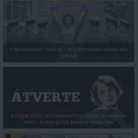
6 náci katona és 1 bátor nő – ez a fotó mindent elmond, amit
tudni kell
A magyar grófnő, aki 3 lépéssel Hitler előtt járt és lebuktatta
Hitlert - A vörös grófnő, Andrássy Katinka titkai