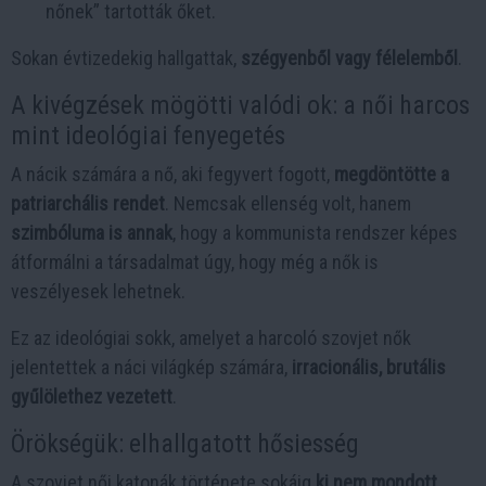
nőnek” tartották őket.
Sokan évtizedekig hallgattak,
szégyenből vagy félelemből
.
A kivégzések mögötti valódi ok: a női harcos
mint ideológiai fenyegetés
A nácik számára a nő, aki fegyvert fogott,
megdöntötte a
patriarchális rendet
. Nemcsak ellenség volt, hanem
szimbóluma is annak
, hogy a kommunista rendszer képes
átformálni a társadalmat úgy, hogy még a nők is
veszélyesek lehetnek.
Ez az ideológiai sokk, amelyet a harcoló szovjet nők
jelentettek a náci világkép számára,
irracionális, brutális
gyűlölethez vezetett
.
Örökségük: elhallgatott hősiesség
A szovjet női katonák története sokáig
ki nem mondott