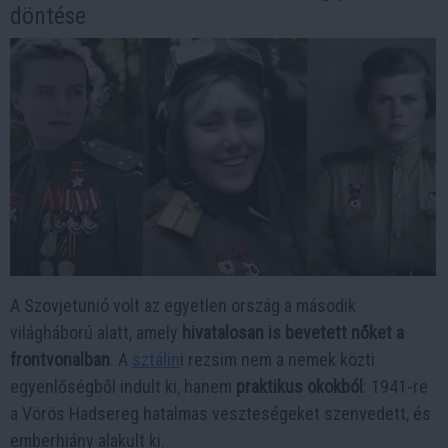
döntése
A Szovjetunió volt az egyetlen ország a második
világháború alatt, amely
hivatalosan is bevetett nőket a
frontvonalban
. A
sztálin
i rezsim nem a nemek közti
egyenlőségből indult ki, hanem
praktikus okokból
: 1941-re
a Vörös Hadsereg hatalmas veszteségeket szenvedett, és
emberhiány alakult ki.