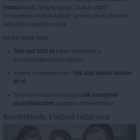
trauma
maradt, főleg Nyugaton. Csak az utóbbi
évtizedekben kezdtek kutatók, történészek és filmesek
mélyebben foglalkozni velük.
Ma már tudjuk, hogy:
Több mint 2000 nő
kapott kitüntetést a
Szovjetunióban hősiességéért.
Számos női mesterlövész
több száz halálos találatot
ért el
.
Történetük kulcsfontosságú a
nők szerepének
újraértékelésében
a háborús történetírásban.
Következtetés: a háború valódi arca