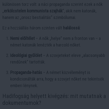
különösen torz volt: a náci propaganda szerint ezek a nők
„
erkölcstelen kommunista szajhák
”, akik nem katonák,
hanem az „orosz bestialitás” szimbólumai.
Ez a hozzáállás három szinten vált
halálossá
:
Nemi előítélet
– A nők „helye” nem a fronton van – a
német katonák lenézték a harcoló nőket.
Ideológiai gyűlölet
– A szovjeteket eleve „alacsonyabb
rendűnek” tartották.
Propaganda-hatás
– A német közvéleményt is
kondicionálták arra, hogy a szovjet nőket ne tekintsék
emberi lénynek.
Hadifogság helyett kivégzés: mit mutatnak a
dokumentumok?