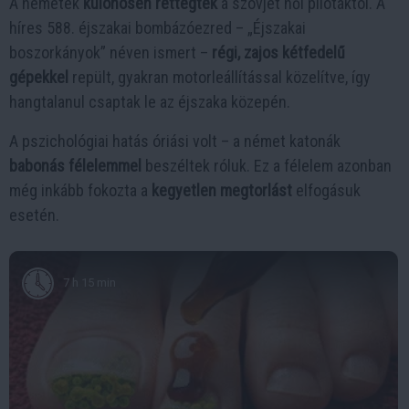
A németek
különösen rettegtek
a szovjet női pilótáktól. A
híres 588. éjszakai bombázóezred – „Éjszakai
boszorkányok” néven ismert –
régi, zajos kétfedelű
gépekkel
repült, gyakran motorleállítással közelítve, így
hangtalanul csaptak le az éjszaka közepén.
A pszichológiai hatás óriási volt – a német katonák
babonás félelemmel
beszéltek róluk. Ez a félelem azonban
még inkább fokozta a
kegyetlen megtorlást
elfogásuk
esetén.
7 h 15 min