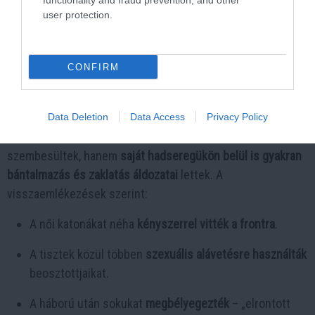
functionality and fraud prevention, and other
user protection.
CONFIRM
Data Deletion
Data Access
Privacy Policy
A női katonák nemcsak a németek brutalitásával
szembesültek, hanem
saját hadseregükön belül is gyakran
bántalmazás és zaklatás áldozatai
lettek. A
visszaemlékezések szerint:
A női katonákat néha
kényszerrel vitték a frontra
.
A tisztek közül többen
szexuális alávetésre használták
beosztottjaikat.
A háború után sokukat
megbélyegezték
– „elrontott