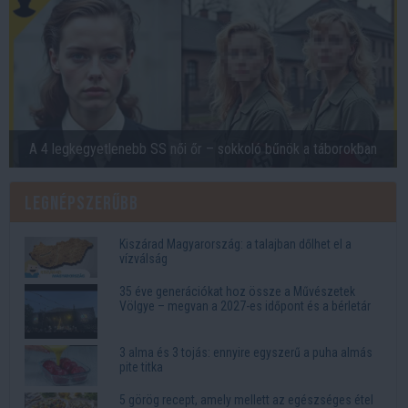
A 4 legkegyetlenebb SS női őr – sokkoló bűnök a táborokban
Legnépszerűbb
Kiszárad Magyarország: a talajban dőlhet el a
vízválság
35 éve generációkat hoz össze a Művészetek
Völgye – megvan a 2027-es időpont és a bérletár
3 alma és 3 tojás: ennyire egyszerű a puha almás
pite titka
5 görög recept, amely mellett az egészséges étel