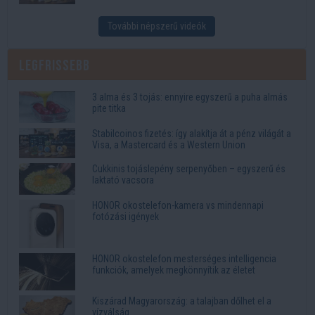
További népszerű videók
Legfrissebb
3 alma és 3 tojás: ennyire egyszerű a puha almás
pite titka
Stabilcoinos fizetés: így alakítja át a pénz világát a
Visa, a Mastercard és a Western Union
Cukkinis tojáslepény serpenyőben – egyszerű és
laktató vacsora
HONOR okostelefon-kamera vs mindennapi
fotózási igények
HONOR okostelefon mesterséges intelligencia
funkciók, amelyek megkönnyítik az életet
Kiszárad Magyarország: a talajban dőlhet el a
vízválság