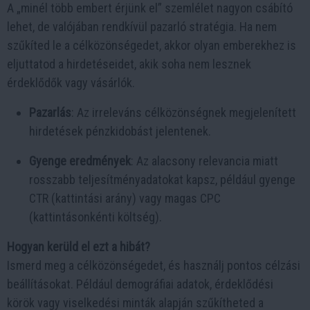
A „minél több embert érjünk el” szemlélet nagyon csábító
lehet, de valójában rendkívül pazarló stratégia. Ha nem
szűkíted le a célközönségedet, akkor olyan emberekhez is
eljuttatod a hirdetéseidet, akik soha nem lesznek
érdeklődők vagy vásárlók.
Pazarlás
: Az irreleváns célközönségnek megjelenített
hirdetések pénzkidobást jelentenek.
Gyenge eredmények
: Az alacsony relevancia miatt
rosszabb teljesítményadatokat kapsz, például gyenge
CTR (kattintási arány) vagy magas CPC
(kattintásonkénti költség).
Hogyan kerüld el ezt a hibát?
Ismerd meg a célközönségedet, és használj pontos célzási
beállításokat. Például demográfiai adatok, érdeklődési
körök vagy viselkedési minták alapján szűkítheted a