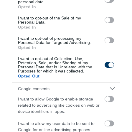
personal data.
grant or deny consent to Google and its third-party tags to
More
Opted In
use your data for below specified purposes in below Google
consent section.
I want to opt-out of the Sale of my
384
79
291
Personal Data.
Opted In
I want to opt-out of processing my
Personal Data for Targeted Advertising.
7 h 24 min
Opted In
I want to opt-out of Collection, Use,
Retention, Sale, and/or Sharing of my
Personal Data that Is Unrelated with the
Purposes for which it was collected.
Opted Out
Google consents
I want to allow Google to enable storage
related to advertising like cookies on web or
This Simple Trick Removes All Parasites From
device identifiers in apps.
Your Body!
I want to allow my user data to be sent to
More
Google for online advertising purposes.