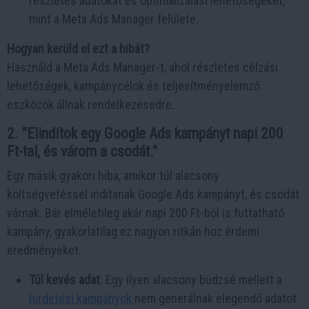
részletes adatokat és optimalizálási lehetőségeket,
mint a Meta Ads Manager felülete.
Hogyan kerüld el ezt a hibát?
Használd a Meta Ads Manager-t, ahol részletes célzási
lehetőségek, kampánycélok és teljesítményelemző
eszközök állnak rendelkezésedre.
2. "Elindítok egy Google Ads kampányt napi 200
Ft-tal, és várom a csodát."
Egy másik gyakori hiba, amikor túl alacsony
költségvetéssel indítanak Google Ads kampányt, és csodát
várnak. Bár elméletileg akár napi 200 Ft-ból is futtatható
kampány, gyakorlatilag ez nagyon ritkán hoz érdemi
eredményeket.
Túl kevés adat
: Egy ilyen alacsony büdzsé mellett a
hirdetési kampányok
nem generálnak elegendő adatot