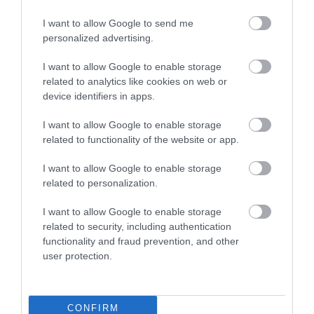
404
200
313
I want to allow Google to send me
personalized advertising.
I want to allow Google to enable storage
4 h 41 min
related to analytics like cookies on web or
device identifiers in apps.
I want to allow Google to enable storage
related to functionality of the website or app.
I want to allow Google to enable storage
related to personalization.
I want to allow Google to enable storage
related to security, including authentication
Fungus Dries Up And Falls Off After The First
functionality and fraud prevention, and other
Use
user protection.
More
284
45
232
CONFIRM