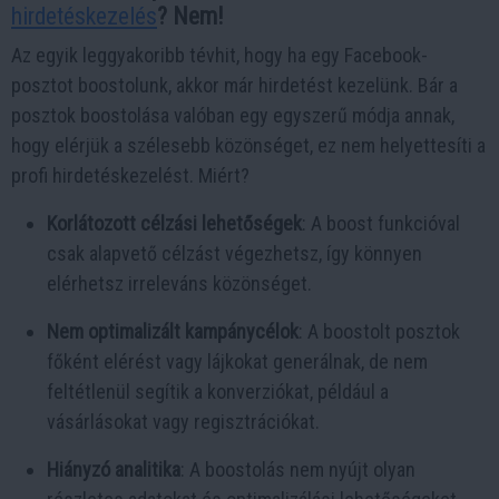
hirdetéskezelés
? Nem!
Az egyik leggyakoribb tévhit, hogy ha egy Facebook-
posztot boostolunk, akkor már hirdetést kezelünk. Bár a
posztok boostolása valóban egy egyszerű módja annak,
hogy elérjük a szélesebb közönséget, ez nem helyettesíti a
profi hirdetéskezelést. Miért?
Korlátozott célzási lehetőségek
: A boost funkcióval
csak alapvető célzást végezhetsz, így könnyen
elérhetsz irreleváns közönséget.
Nem optimalizált kampánycélok
: A boostolt posztok
főként elérést vagy lájkokat generálnak, de nem
feltétlenül segítik a konverziókat, például a
vásárlásokat vagy regisztrációkat.
Hiányzó analitika
: A boostolás nem nyújt olyan