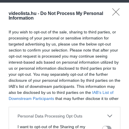
Fungus Is A Parasite, And It Dies From A Drop Of
Plain...
videolista.hu -
Do Not Process My Personal
Information
More
If you wish to opt-out of the sale, sharing to third parties, or
228
140
218
processing of your personal or sensitive information for
targeted advertising by us, please use the below opt-out
section to confirm your selection. Please note that after your
opt-out request is processed you may continue seeing
6 h 5 min
interest-based ads based on personal information utilized by
us or personal information disclosed to third parties prior to
your opt-out. You may separately opt-out of the further
disclosure of your personal information by third parties on the
IAB’s list of downstream participants. This information may
also be disclosed by us to third parties on the
IAB’s List of
Downstream Participants
that may further disclose it to other
third parties.
Please note that this website/app uses one or more Google
Personal Data Processing Opt Outs
services and may gather and store information including but
5 Hidden Signs You Have Worms Inside Your
Body
not limited to your visit or usage behaviour. You may click to
I want to opt-out of the Sharing of my