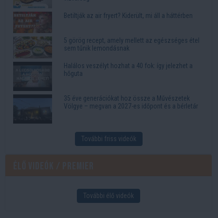
Betiltják az air fryert? Kiderült, mi áll a háttérben
5 görög recept, amely mellett az egészséges étel
sem tűnik lemondásnak
Halálos veszélyt hozhat a 40 fok: így jelezhet a
hőguta
35 éve generációkat hoz össze a Művészetek
Völgye – megvan a 2027-es időpont és a bérletár
További friss videók
Élő videók / Premier
További élő videók