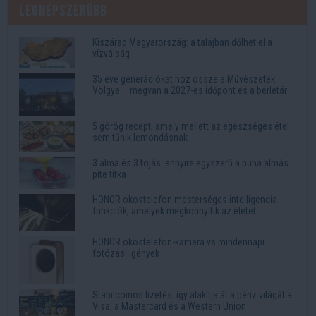
Legnépszerűbb
Kiszárad Magyarország: a talajban dőlhet el a
vízválság
35 éve generációkat hoz össze a Művészetek
Völgye – megvan a 2027-es időpont és a bérletár
5 görög recept, amely mellett az egészséges étel
sem tűnik lemondásnak
3 alma és 3 tojás: ennyire egyszerű a puha almás
pite titka
HONOR okostelefon mesterséges intelligencia
funkciók, amelyek megkönnyítik az életet
HONOR okostelefon-kamera vs mindennapi
fotózási igények
Stabilcoinos fizetés: így alakítja át a pénz világát a
Visa, a Mastercard és a Western Union