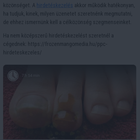
közönséget. A
hirdetéskezelés
akkor működik hatékonyan,
ha tudjuk, kinek, milyen üzenetet szeretnénk megmutatni,
de ehhez ismernünk kell a célközönség szegmenseinket.
Ha nem középszerű hirdetéskezelést szeretnél a
cégednek: https://frozenmangomedia.hu/ppc-
hirdeteskezeles/
7 h 54 min