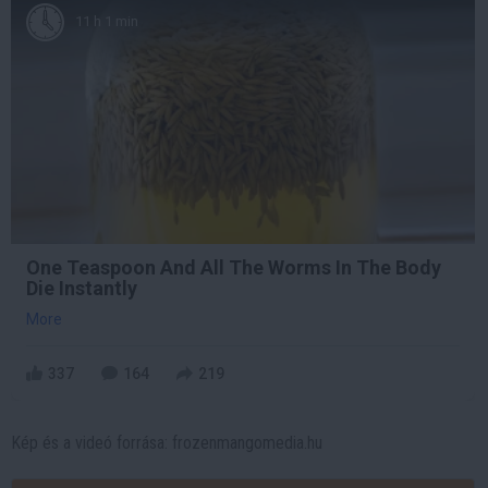
11 h 1 min
One Teaspoon And All The Worms In The Body
Die Instantly
More
337
164
219
Kép és a videó forrása: frozenmangomedia.hu