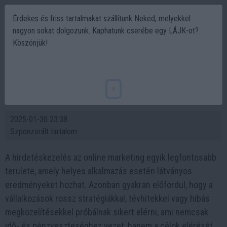
Érdekes és friss tartalmakat szállítunk Neked, melyekkel
nagyon sokat dolgozunk. Kaphatunk cserébe egy LÁJK-ot?
Köszönjük!
PPC Hirdetéskezelés - Így ne csináld: A
leggyakoribb hibák, amelyeket el kell
x
kerülnöd #1
2025-01-30 23:38
Szponzorált tartalom
A hirdetéskezelés az online marketing egyik legfontosabb
területe, amely helyes alkalmazás esetén látványos
eredményeket hozhat. Azonban gyakran előfordul, hogy a
vállalkozások rossz stratégiákkal, tévhitekkel vagy hibás
megközelítésekkel próbálnak sikert elérni, ami nemcsak
idő- és pénzveszteséghez vezet, hanem a célok elérését