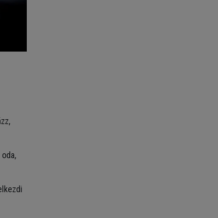
zz,
 oda,
elkezdi