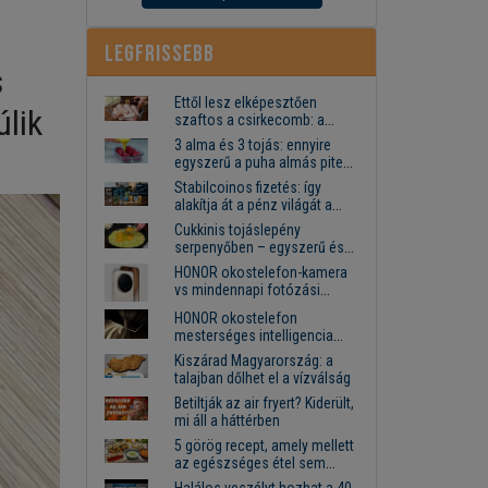
Legfrissebb
s
Ettől lesz elképesztően
úlik
szaftos a csirkecomb: a
sörös pác a titok
3 alma és 3 tojás: ennyire
egyszerű a puha almás pite
titka
Stabilcoinos fizetés: így
alakítja át a pénz világát a
Visa, a Mastercard és a
Cukkinis tojáslepény
Western Union
serpenyőben – egyszerű és
laktató vacsora
HONOR okostelefon-kamera
vs mindennapi fotózási
igények
HONOR okostelefon
mesterséges intelligencia
funkciók, amelyek
Kiszárad Magyarország: a
megkönnyítik az életet
talajban dőlhet el a vízválság
Betiltják az air fryert? Kiderült,
mi áll a háttérben
5 görög recept, amely mellett
az egészséges étel sem
tűnik lemondásnak
Halálos veszélyt hozhat a 40