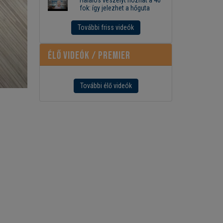
fok: így jelezhet a hőguta
További friss videók
Élő videók / Premier
További élő videók