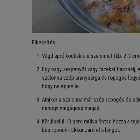
Elkészítés:
Vágd apró kockákra a szalonnát (kb. 2-3 c
Egy nagy serpenyőt vagy fazekat használj, é
szalonna szép aranysárga és ropogós legyen
hogy ne égjen le.
Amikor a szalonna már szép ropogós és sok z
nehogy megégesd magad!
Körülbelül 10 perc múlva öntsd hozzá a tejet.
bepirosodni. Ekkor zárd el a lángot.