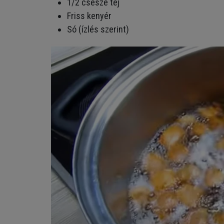
1/2 csésze tej
Friss kenyér
Só (ízlés szerint)