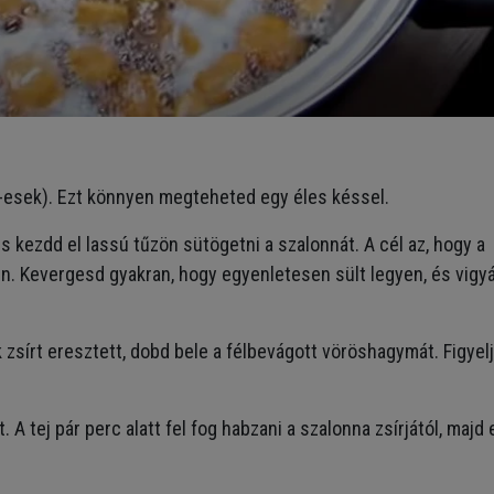
m-esek). Ezt könnyen megteheted egy éles késsel.
s kezdd el lassú tűzön sütögetni a szalonnát. A cél az, hogy a
. Kevergesd gyakran, hogy egyenletesen sült legyen, és vigyá
sírt eresztett, dobd bele a félbevágott vöröshagymát. Figyelj
 A tej pár perc alatt fel fog habzani a szalonna zsírjától, majd 