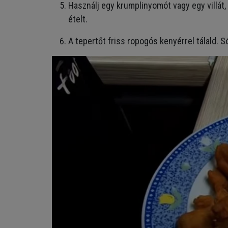
Használj egy krumplinyomót vagy egy villát
ételt.
A tepertőt friss ropogós kenyérrel tálald. Só