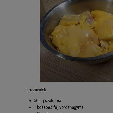
Hozzávalók:
500 g szalonna
1 közepes fej vöröshagyma