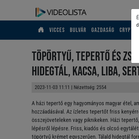
É
d
Vicces
Bulvár
Gazdaság
Crypto
Töpörtyű, tepertő és zsi
hidegtál, kacsa, liba, se
2023-11-03 11:11
| Nézettség: 2554
A házi tepertő egy hagyományos magyar étel, am
hozzáadásával. Az ízletes tepertőt friss kenyérre
összejöveteleken vagy piknikeken. Házi tepertő,
lépésről lépésre. Friss, kiadós és olcsó egytálé
töpörtyű krémet egyszerűen. Tálald hidegtál fo