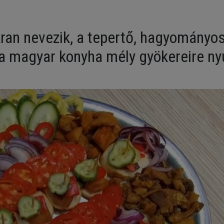
kran nevezik, a tepertő, hagyományo
 a magyar konyha mély gyökereire ny