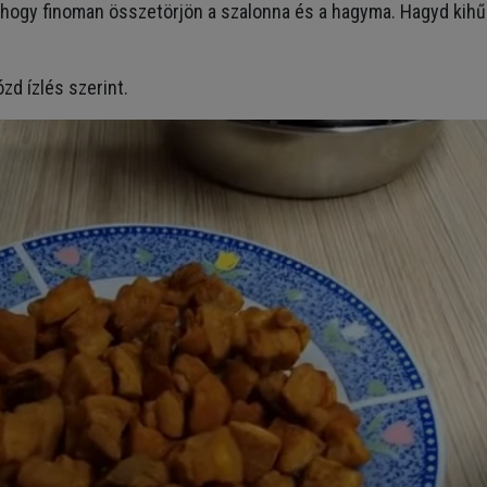
, hogy finoman összetörjön a szalonna és a hagyma. Hagyd kihűl
zd ízlés szerint.