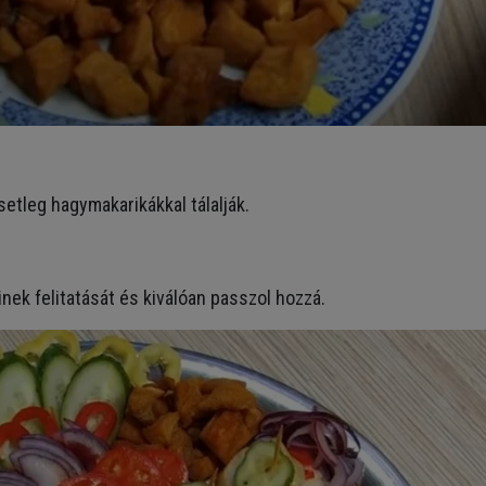
esetleg hagymakarikákkal tálalják.
nek felitatását és kiválóan passzol hozzá.