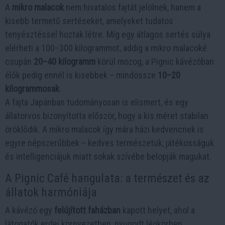
A
mikro malacok
nem hivatalos fajtát jelölnek, hanem a
kisebb termetű sertéseket, amelyeket tudatos
tenyésztéssel hoztak létre. Míg egy átlagos sertés súlya
elérheti a 100–300 kilogrammot, addig a mikro malacoké
csupán
20–40 kilogramm
körül mozog, a Pignic kávézóban
élők pedig ennél is kisebbek – mindössze
10–20
kilogrammosak
.
A fajta Japánban tudományosan is elismert, és egy
állatorvos bizonyította először, hogy a kis méret stabilan
öröklődik. A mikro malacok így mára házi kedvencnek is
egyre népszerűbbek – kedves természetük, játékosságuk
és intelligenciájuk miatt sokak szívébe belopják magukat.
A Pignic Café hangulata: a természet és az
állatok harmóniája
A kávézó egy
felújított faházban
kapott helyet, ahol a
látogatók erdei környezetben, nyugodt légkörben