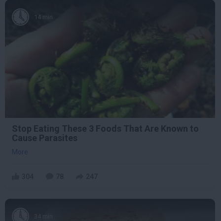
14 min
Stop Eating These 3 Foods That Are Known to
Cause Parasites
More
304
78
247
34 min