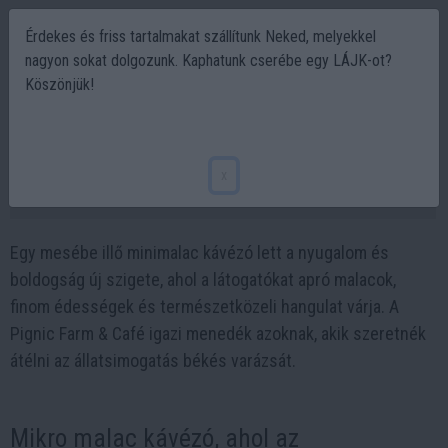
Érdekes és friss tartalmakat szállítunk Neked, melyekkel
nagyon sokat dolgozunk. Kaphatunk cserébe egy LÁJK-ot?
Köszönjük!
Új őrülete a kávézóban: Minimalac kávézó,
ahol a pigletek ellopják a szíved🐷🌳
x
2025-11-04 20:07
Egy mesébe illő minimalac kávézó lett a nyugalom és
boldogság új szigete, ahol a látogatókat apró malacok,
finom édességek és természetközeli hangulat várja. A
Pignic Farm & Café igazi menedék azoknak, akik szeretnék
átélni az állatsimogatás békés varázsát.
Mikro malac kávézó, ahol az