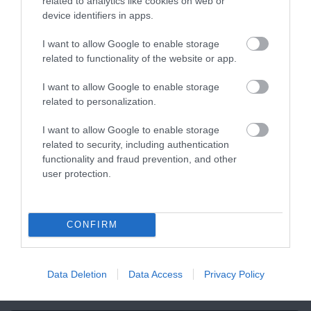
related to analytics like cookies on web or
device identifiers in apps.
I want to allow Google to enable storage
8 h 19 min
related to functionality of the website or app.
I want to allow Google to enable storage
related to personalization.
I want to allow Google to enable storage
related to security, including authentication
functionality and fraud prevention, and other
user protection.
This Simple Trick Removes All Parasites From
Your Body!
CONFIRM
More
Data Deletion
Data Access
Privacy Policy
396
105
109