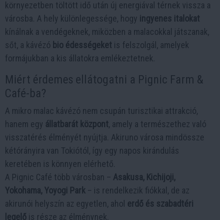
környezetben töltött idő után új energiával térnek vissza a
városba. A hely különlegessége, hogy
ingyenes italokat
kínálnak a vendégeknek, miközben a malacokkal játszanak,
sőt, a kávézó
bio édességeket
is felszolgál, amelyek
formájukban a kis állatokra emlékeztetnek.
Miért érdemes ellátogatni a Pignic Farm &
Café-ba?
A mikro malac kávézó nem csupán turisztikai attrakció,
hanem egy
állatbarát központ
, amely a természethez való
visszatérés élményét nyújtja. Akiruno városa mindössze
kétórányira van Tokiótól, így egy napos kirándulás
keretében is könnyen elérhető.
A Pignic Café több városban –
Asakusa, Kichijoji,
Yokohama, Yoyogi Park
– is rendelkezik fiókkal, de az
akirunói helyszín az egyetlen, ahol
erdő és szabadtéri
legelő
is része az élménynek.