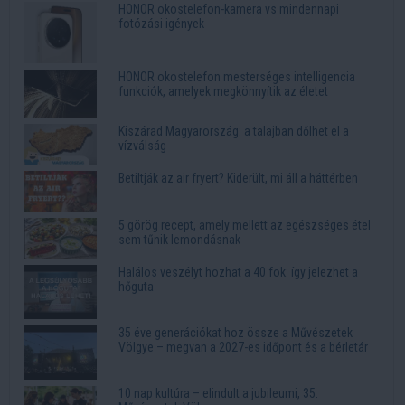
HONOR okostelefon-kamera vs mindennapi
fotózási igények
HONOR okostelefon mesterséges intelligencia
funkciók, amelyek megkönnyítik az életet
Kiszárad Magyarország: a talajban dőlhet el a
vízválság
Betiltják az air fryert? Kiderült, mi áll a háttérben
5 görög recept, amely mellett az egészséges étel
sem tűnik lemondásnak
Halálos veszélyt hozhat a 40 fok: így jelezhet a
hőguta
35 éve generációkat hoz össze a Művészetek
Völgye – megvan a 2027-es időpont és a bérletár
10 nap kultúra – elindult a jubileumi, 35.