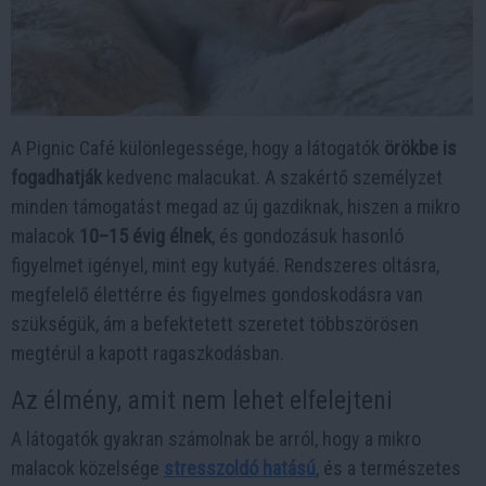
A Pignic Café különlegessége, hogy a látogatók
örökbe is
fogadhatják
kedvenc malacukat. A szakértő személyzet
minden támogatást megad az új gazdiknak, hiszen a mikro
malacok
10–15 évig élnek
, és gondozásuk hasonló
figyelmet igényel, mint egy kutyáé. Rendszeres oltásra,
megfelelő élettérre és figyelmes gondoskodásra van
szükségük, ám a befektetett szeretet többszörösen
megtérül a kapott ragaszkodásban.
Az élmény, amit nem lehet elfelejteni
A látogatók gyakran számolnak be arról, hogy a mikro
malacok közelsége
stresszoldó hatású
, és a természetes