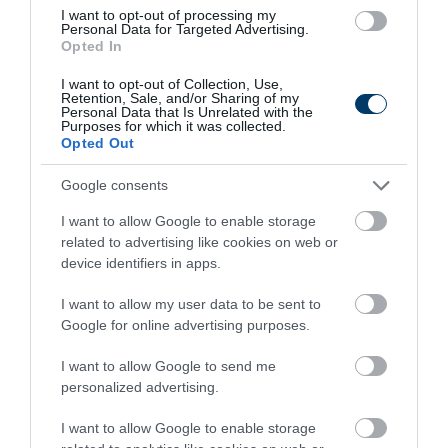
I want to opt-out of processing my
Personal Data for Targeted Advertising.
187
178
126
Opted In
I want to opt-out of Collection, Use,
Retention, Sale, and/or Sharing of my
Personal Data that Is Unrelated with the
10 h 48 min
Purposes for which it was collected.
Opted Out
Google consents
I want to allow Google to enable storage
related to advertising like cookies on web or
device identifiers in apps.
I want to allow my user data to be sent to
Google for online advertising purposes.
Fungus Dries Up And Falls Off After The First
I want to allow Google to send me
Use
personalized advertising.
More
I want to allow Google to enable storage
216
163
112