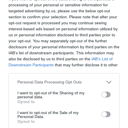
Plain...
processing of your personal or sensitive information for
targeted advertising by us, please use the below opt-out
More
section to confirm your selection. Please note that after your
opt-out request is processed you may continue seeing
342
170
248
interest-based ads based on personal information utilized by
us or personal information disclosed to third parties prior to
your opt-out. You may separately opt-out of the further
disclosure of your personal information by third parties on the
10 h 26 min
IAB’s list of downstream participants. This information may
also be disclosed by us to third parties on the
IAB’s List of
Downstream Participants
that may further disclose it to other
third parties.
Please note that this website/app uses one or more Google
Personal Data Processing Opt Outs
services and may gather and store information including but
not limited to your visit or usage behaviour. You may click to
I want to opt-out of the Sharing of my
personal data.
grant or deny consent to Google and its third-party tags to
Opted In
use your data for below specified purposes in below Google
consent section.
5 Hidden Signs You Have Worms Inside Your
I want to opt-out of the Sale of my
Personal Data.
Body
Opted In
More