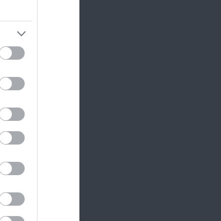
rga
ősséget
l
van
odás
. A
 is
ulhat