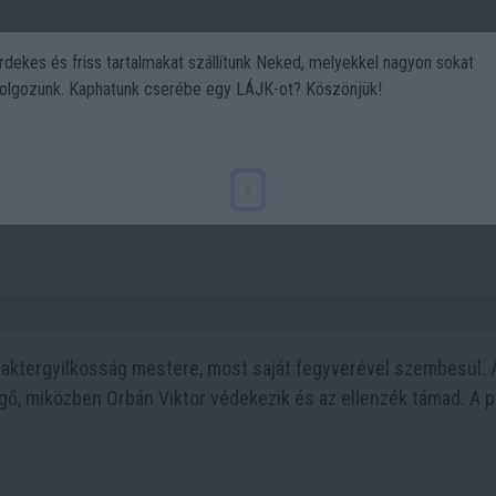
rdekes és friss tartalmakat szállítunk Neked, melyekkel nagyon sokat
olgozunk. Kaphatunk cserébe egy LÁJK-ot? Köszönjük!
Politika
Art
Kert
DIY
Gasztro
Utazás
Sport
ktergyilkosság árnyéka vetül
x
karaktergyilkosság mestere, most saját fegyverével szembesül. 
gő, miközben Orbán Viktor védekezik és az ellenzék támad. A po