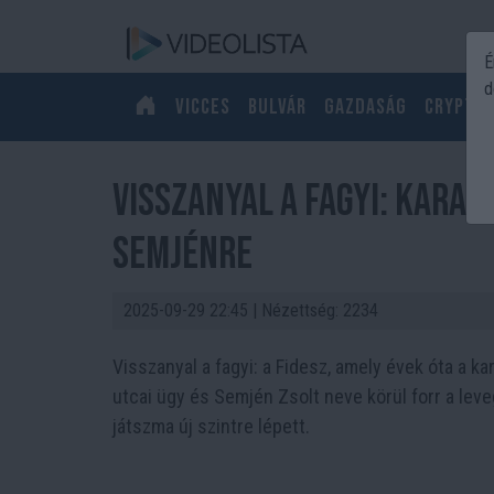
É
d
Vicces
Bulvár
Gazdaság
Crypto
Visszanyal a fagyi: kara
Semjénre
2025-09-29 22:45
| Nézettség: 2234
Visszanyal a fagyi: a Fidesz, amely évek óta a 
utcai ügy és Semjén Zsolt neve körül forr a leve
játszma új szintre lépett.