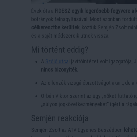
Évek óta a
FIDESZ egyik legerősebb fegyvere a 
botrányok felnagyításával. Most azonban fordult
célkeresztbe kerültek
, köztük Semjén Zsolt mini
és a saját módszereik ütnek vissza.
Mi történt eddig?
A
Szőlő utca
i javítóintézet volt igazgatója,
nincs bizonyíték
.
Az ellenzék vizsgálóbizottságot akart, de 
Orbán Viktor szerint az ügy „nőket futtató i
„súlyos jogkövetkezményeket” ígért a rága
Semjén reakciója
Semjén Zsolt az ATV Egyenes Beszédben
lehet