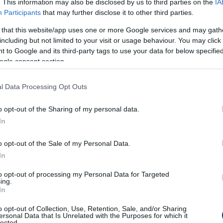
. This information may also be disclosed by us to third parties on the
IA
Participants
that may further disclose it to other third parties.
 that this website/app uses one or more Google services and may gath
including but not limited to your visit or usage behaviour. You may click 
 to Google and its third-party tags to use your data for below specifi
ogle consent section.
l Data Processing Opt Outs
o opt-out of the Sharing of my personal data.
In
o opt-out of the Sale of my Personal Data.
In
to opt-out of processing my Personal Data for Targeted
ing.
In
o opt-out of Collection, Use, Retention, Sale, and/or Sharing
ersonal Data that Is Unrelated with the Purposes for which it
lected.