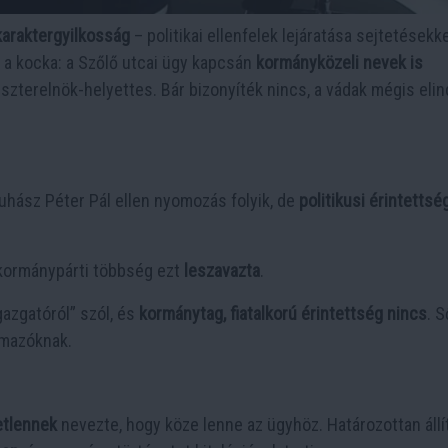
karaktergyilkosság
– politikai ellenfelek lejáratása sejtetésekke
 a kocka: a Szőlő utcai ügy kapcsán
kormányközeli nevek is
szterelnök-helyettes. Bár bizonyíték nincs, a vádak mégis elin
 Juhász Péter Pál ellen nyomozás folyik, de
politikusi érintettsé
a kormánypárti többség ezt
leszavazta
.
gazgatóról” szól, és
kormánytag, fiatalkorú érintettség nincs
. S
lmazóknak.
etlennek
nevezte, hogy köze lenne az ügyhöz. Határozottan állít