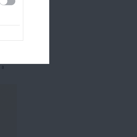
nek”
osság
t a
 a