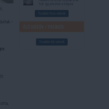
fok: így jelezhet a hőguta
l,
További friss videók
dultak –
Élő videók / Premier
További élő videók
gre
őt:
otta,