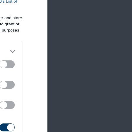
B’s List of
er and store
to grant or
ed purposes