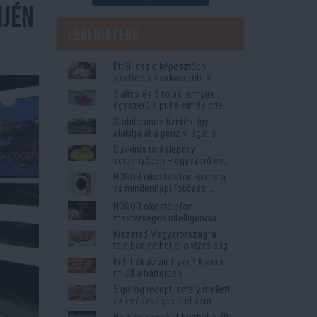
mjén
Legfrissebb
Ettől lesz elképesztően
szaftos a csirkecomb: a
sörös pác a titok
3 alma és 3 tojás: ennyire
egyszerű a puha almás pite
titka
Stabilcoinos fizetés: így
alakítja át a pénz világát a
Visa, a Mastercard és a
Cukkinis tojáslepény
Western Union
serpenyőben – egyszerű és
laktató vacsora
HONOR okostelefon-kamera
vs mindennapi fotózási
igények
HONOR okostelefon
mesterséges intelligencia
funkciók, amelyek
Kiszárad Magyarország: a
megkönnyítik az életet
talajban dőlhet el a vízválság
Betiltják az air fryert? Kiderült,
mi áll a háttérben
5 görög recept, amely mellett
az egészséges étel sem
tűnik lemondásnak
Halálos veszélyt hozhat a 40