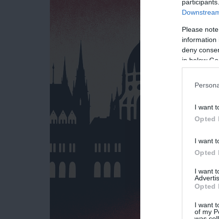
participants
Downstream 
Please note
information 
deny consent
in below Go
Persona
I want t
Opted 
I want t
Opted 
I want 
Advertis
Opted 
I want t
of my P
was col