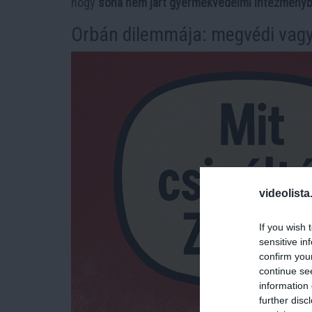
hogy
soha nem járt gyermekvédelmi intézmény
Orbán dilemmája: megvédi vag
videolista
If you wish 
sensitive in
confirm you
continue se
information 
further disc