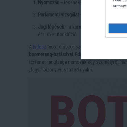
Nyomozás
– lesznek-e új bizonyítékok, tan
authenti
Parlamenti vizsgálat
– enged-e a kormány bá
Jogi lépések
– a kormány által kilátásba h
érzi őket.Konklúzió
A
Fidesz
most először szembesül azzal, amit ell
boomerang-hatásával
. Bár Semjén Zsolt ügyében
történet tanulsága nemcsak egy személyről, hanem
„fagyi” bizony vissza tud nyalni.