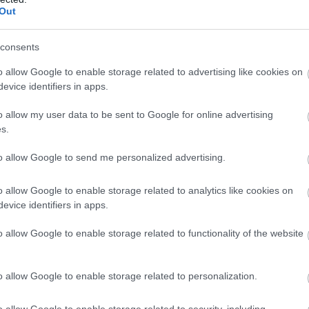
Out
nincs felfüggesztés, nincs elhatárolódás, sőt, a kormányzati
consents
ratíváját építi. Ez egyértelműen más, mint a Novák Katalin–Va
o allow Google to enable storage related to advertising like cookies on
s Varga?
evice identifiers in apps.
entált döntés
(a kegyelmi botrány) miatt vállalt politikai felel
o allow my user data to be sent to Google for online advertising
s aktus volt az alap. Most viszont
bizonyíték nélküli állításokró
s.
to allow Google to send me personalized advertising.
ng-hatása
o allow Google to enable storage related to analytics like cookies on
it a Fidesz hosszú évekig használt:
sejtetés, suttogás, vádask
evice identifiers in apps.
szen pontosan tudják, hogy a politikai közvéleményben
a látszat
o allow Google to enable storage related to functionality of the website
 arról is szól, hogy
a karaktergyilkosság kultúrája hogyan ford
o allow Google to enable storage related to personalization.
o allow Google to enable storage related to security, including