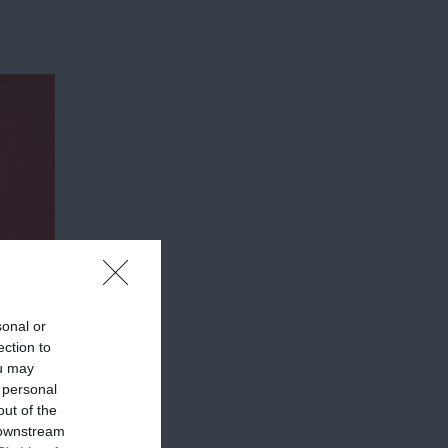
sonal or
ection to
ou may
 personal
out of the
 downstream