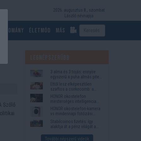
2026. augusztus 8., szombat
László névnapja
Tudomány
Életmód
más
Legnépszerűbb
3 alma és 3 tojás: ennyire
egyszerű a puha almás pite
titka
Ettől lesz elképesztően
szaftos a csirkecomb: a
sörös pác a titok
HONOR okostelefon
mesterséges intelligencia
A Szőlő
funkciók, amelyek
HONOR okostelefon-kamera
megkönnyítik az életet
litikai
vs mindennapi fotózási
igények
Stabilcoinos fizetés: így
alakítja át a pénz világát a
Visa, a Mastercard és a
Western Union
További népszerű videók