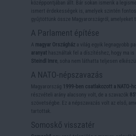
középpontjában állt. Bár sokan ismerik a legi
ismert érdekességek is, amelyek szintén fontos
gyűjtöttünk össze Magyarországról, amelyeket 
A Parlament építése
A
magyar Országház
a világ egyik legnagyobb pa
aranyat
használtak fel a díszítéshez, hogy ma i
Steindl Imre
, soha nem láthatta teljesen elkészü
A NATO-népszavazás
Magyarország
1999-ben csatlakozott a NATO-h
részvételi arány alacsony volt, de a szavazók
85
szövetségbe. Ez a népszavazás volt az első, am
tartottak.
Somoskő visszatér