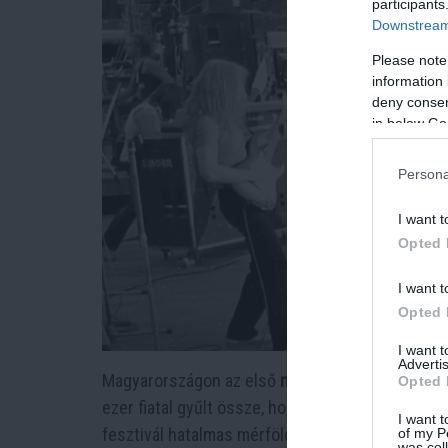
participants
Downstream 
Please note
information 
deny consent
in below Go
Persona
I want t
Opted 
I want t
Opted 
I want 
Advertis
Magyarországon az első
nagy rockfesztivált
1973
Opted 
ezer fiatal gyűlt össze, hogy olyan zenekarokat 
I want t
fesztivál hatalmas mérföldkő volt a magyar roc
of my P
was col