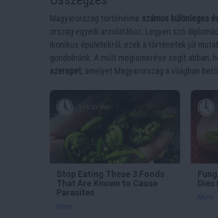
Magyarország történelme
számos különleges és
ország egyedi arculatához. Legyen szó diplomáci
ikonikus épületekről, ezek a történetek jól muta
gondolnánk. A múlt megismerése segít abban, 
szerepet
, amelyet Magyarország a világban betöl
11 h 33 min
Stop Eating These 3 Foods
Fungu
That Are Known to Cause
Dies 
Parasites
More
More