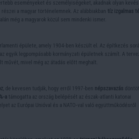
smertebb eseményeket és személyiségeket, akadnak olyan kevé
 részei a magyar történelemnek. Az alábbiakban
tíz izgalmas t
talán még a magyarok közül sem mindenki ismer.
rlamenti épülete, amely 1904-ben készült el. Az építkezés sor
s az egyik legpompásabb kormányzati épületnek számít. A terve
lt művét, mivel még az átadás előtt meghalt.
oz
, de kevesen tudják, hogy erről 1997-ben
népszavazás
döntöt
%-a
támogatta az ország belépését az észak-atlanti katonai
elyet az Európai Unióval és a NATO-val való együttműködésről