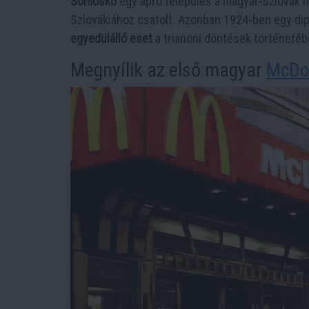
Somoskő
egy apró település a magyar-szlovák 
Szlovákiához csatolt. Azonban 1924-ben egy di
egyedülálló eset
a trianoni döntések történetéb
Megnyílik az első magyar
McDo