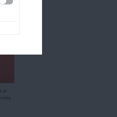
s az
erseny