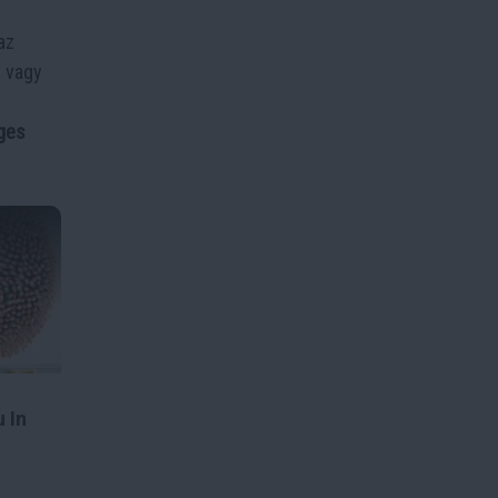
az
l vagy
ges
 In