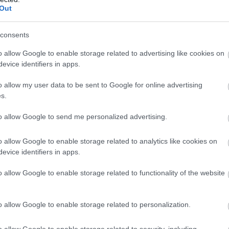
Out
consents
y
olimpiai bajnok miniszterelnöke
is.
Boross Péter
, aki 1993 és
 a magyar
válogatott vízilabda-csapatban
is szerepelt, és részt 
o allow Google to enable storage related to advertising like cookies on
evice identifiers in apps.
o allow my user data to be sent to Google for online advertising
s.
yar telepesek által alapított város
is található, amely a
New B
to allow Google to send me personalized advertising.
ar vándorolt ki az USA-ba, és saját közösséget hoztak létre, 
o allow Google to enable storage related to analytics like cookies on
evice identifiers in apps.
o allow Google to enable storage related to functionality of the website
o allow Google to enable storage related to personalization.
o allow Google to enable storage related to security, including