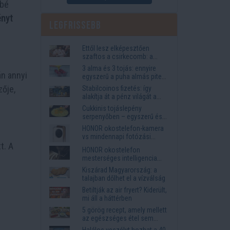
sbé
ényt
Legfrissebb
Ettől lesz elképesztően
szaftos a csirkecomb: a
sörös pác a titok
3 alma és 3 tojás: ennyire
án annyi
egyszerű a puha almás pite
titka
zője,
Stabilcoinos fizetés: így
alakítja át a pénz világát a
Visa, a Mastercard és a
Cukkinis tojáslepény
Western Union
serpenyőben – egyszerű és
laktató vacsora
HONOR okostelefon-kamera
vs mindennapi fotózási
t. A
igények
HONOR okostelefon
mesterséges intelligencia
funkciók, amelyek
Kiszárad Magyarország: a
megkönnyítik az életet
talajban dőlhet el a vízválság
Betiltják az air fryert? Kiderült,
mi áll a háttérben
5 görög recept, amely mellett
az egészséges étel sem
tűnik lemondásnak
Halálos veszélyt hozhat a 40