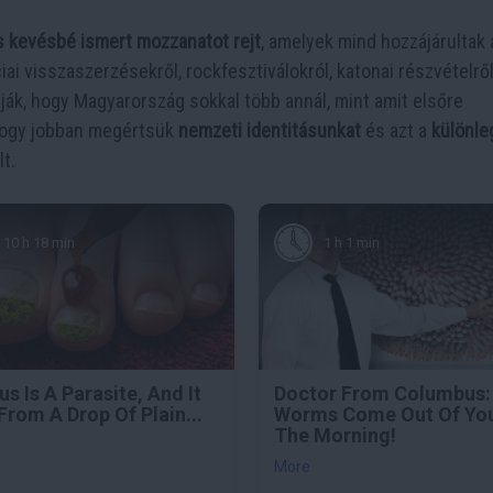
 kevésbé ismert mozzanatot rejt
, amelyek mind hozzájárultak 
ai visszaszerzésekről, rockfesztiválokról, katonai részvételrő
tják, hogy Magyarország sokkal több annál, mint amit elsőre
hogy jobban megértsük
nemzeti identitásunkat
és azt a
különle
t.
10 h 18 min
1 h 1 min
s Is A Parasite, And It
Doctor From Columbus:
From A Drop Of Plain...
Worms Come Out Of You
The Morning!
More