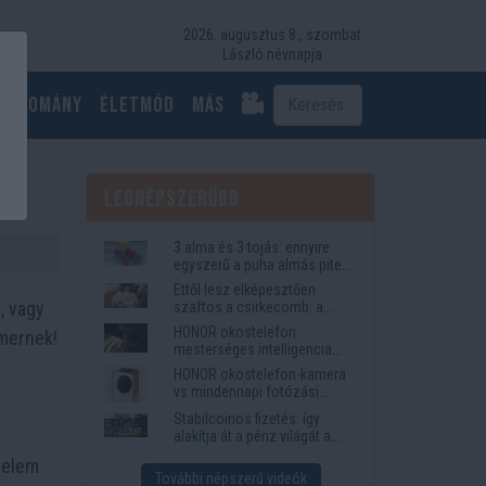
2026. augusztus 8., szombat
László névnapja
Tudomány
Életmód
más
Legnépszerűbb
3 alma és 3 tojás: ennyire
egyszerű a puha almás pite
titka
Ettől lesz elképesztően
, vagy
szaftos a csirkecomb: a
sörös pác a titok
HONOR okostelefon
mernek!
mesterséges intelligencia
funkciók, amelyek
HONOR okostelefon-kamera
megkönnyítik az életet
vs mindennapi fotózási
igények
Stabilcoinos fizetés: így
alakítja át a pénz világát a
Visa, a Mastercard és a
gyelem
Western Union
További népszerű videók