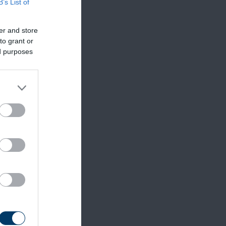
B’s List of
er and store
to grant or
ed purposes
és több
ek. A