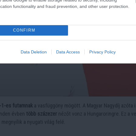
cation functionality and fraud prevention, and other user protection.
CONFIRM
Data Deletion
Data Access
Privacy Policy
-1-es futamnak
a vasfüggöny mögött. A Magyar Nagydíj azóta i
minden évben
több százezer
nézőt vonz a Hungaroringre. Ez a v
megnyílik a nyugati világ felé.