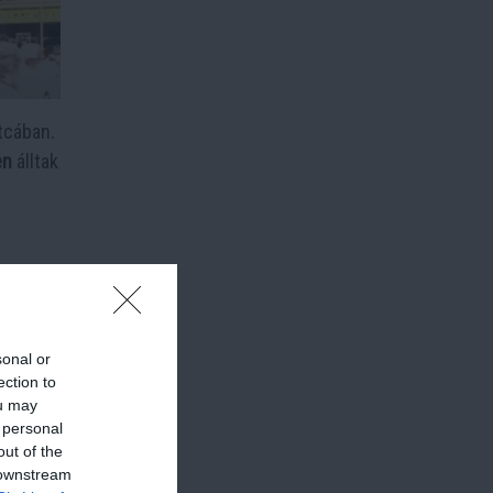
tcában.
en
álltak
r nem
nállását
sonal or
ection to
ou may
 personal
out of the
 downstream