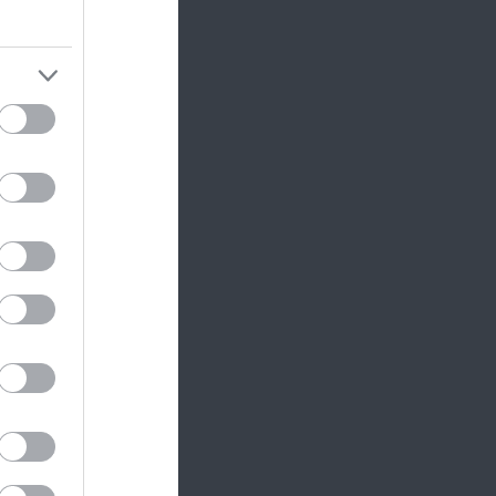
 1994
vett
uda
amely