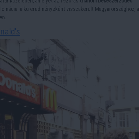
határ közelében, amelyet az 1920-as
trianoni békeszerződés
plomáciai alku eredményeként visszakerült Magyarországhoz, 
en.
nald's