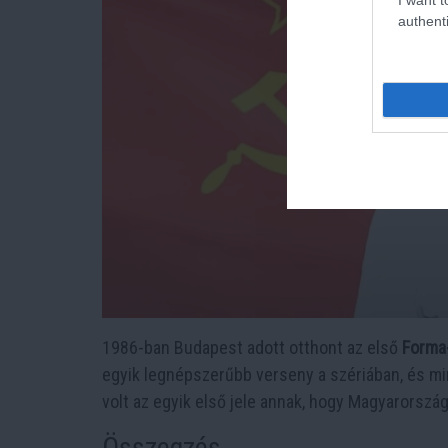
authenti
1986-ban Budapest adott otthont az első
Forma
egyik legnépszerűbb verseny a szériában, és 
volt az egyik első jele annak, hogy Magyarország 
Összegzés