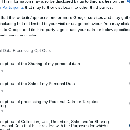
. This information may also be disclosed by us to third parties on the
IA
Participants
that may further disclose it to other third parties.
 that this website/app uses one or more Google services and may gath
including but not limited to your visit or usage behaviour. You may click 
 to Google and its third-party tags to use your data for below specifi
ogle consent section.
l Data Processing Opt Outs
o opt-out of the Sharing of my personal data.
In
o opt-out of the Sale of my Personal Data.
In
to opt-out of processing my Personal Data for Targeted
ing.
-ban rendezték Miskolcon. Az esemény óriási sikert aratott, 
In
hallgasson, amelyek addig csak a nyugati világban voltak ismert
o opt-out of Collection, Use, Retention, Sale, and/or Sharing
kzene történetében.
ersonal Data that Is Unrelated with the Purposes for which it
lected.