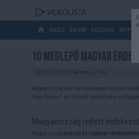
É
d
Vicces
Bulvár
Gazdaság
Crypto
10 meglepő magyar érdek
2025-02-12 20:18
| Nézettség: 1046
Magyarország tele van különleges történetekkel
hogy Forma-1-es futamot rendeztek a vasfüggön
Magyarország rejtett érdekess
Magyarország
hosszú és izgalmas történelméve