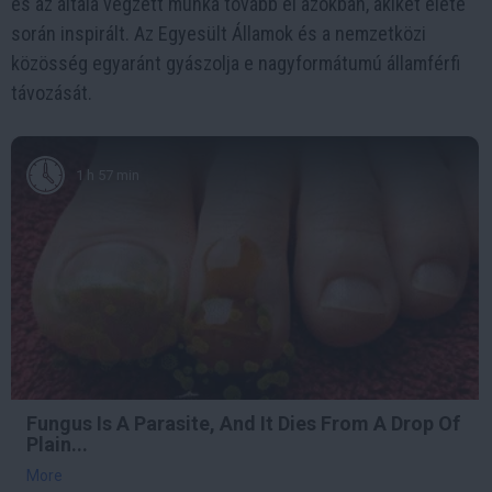
és az általa végzett munka tovább él azokban, akiket élete
során inspirált. Az Egyesült Államok és a nemzetközi
közösség egyaránt gyászolja e nagyformátumú államférfi
távozását.
1 h 57 min
Fungus Is A Parasite, And It Dies From A Drop Of
Plain...
More