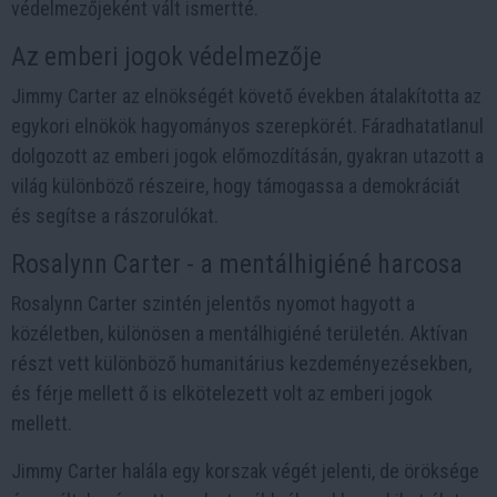
védelmezőjeként vált ismertté.
Az emberi jogok védelmezője
Jimmy Carter az elnökségét követő években átalakította az
egykori elnökök hagyományos szerepkörét. Fáradhatatlanul
dolgozott az emberi jogok előmozdításán, gyakran utazott a
világ különböző részeire, hogy támogassa a demokráciát
és segítse a rászorulókat.
Rosalynn Carter - a mentálhigiéné harcosa
Rosalynn Carter szintén jelentős nyomot hagyott a
közéletben, különösen a mentálhigiéné területén. Aktívan
részt vett különböző humanitárius kezdeményezésekben,
és férje mellett ő is elkötelezett volt az emberi jogok
mellett.
Jimmy Carter halála egy korszak végét jelenti, de öröksége