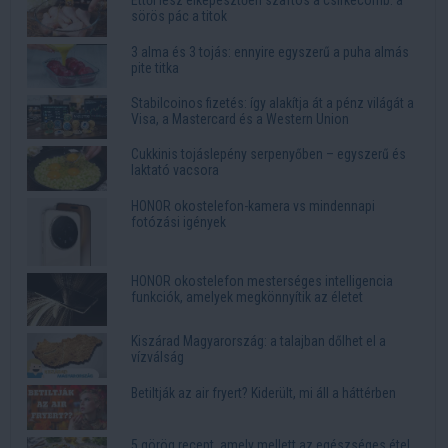
sörös pác a titok
3 alma és 3 tojás: ennyire egyszerű a puha almás
pite titka
Stabilcoinos fizetés: így alakítja át a pénz világát a
Visa, a Mastercard és a Western Union
Cukkinis tojáslepény serpenyőben – egyszerű és
laktató vacsora
HONOR okostelefon-kamera vs mindennapi
fotózási igények
HONOR okostelefon mesterséges intelligencia
funkciók, amelyek megkönnyítik az életet
Kiszárad Magyarország: a talajban dőlhet el a
vízválság
Betiltják az air fryert? Kiderült, mi áll a háttérben
5 görög recept, amely mellett az egészséges étel