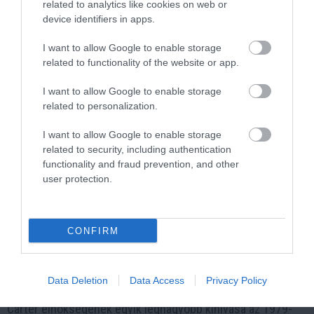
related to analytics like cookies on web or
és az alternatív energiák fejlesztése érdekében.
device identifiers in apps.
2. Panama-csatorna visszaadása
I want to allow Google to enable storage
related to functionality of the website or app.
1977-ben Carter aláírta a Panama-csatorna visszaadásáról
szóló szerződéseket, amelyek értelmében az Egyesült
I want to allow Google to enable storage
Államok 1999 végéig visszaadta a csatorna irányítását
related to personalization.
Panamának. Ez a lépés hosszú távú diplomáciai
I want to allow Google to enable storage
kapcsolatokat erősített Panamával.
related to security, including authentication
functionality and fraud prevention, and other
3. Camp David-i egyezmények
user protection.
Carter elnök a közel-keleti béke előmozdításában is
központi szerepet játszott. A Camp David-i egyezmények,
CONFIRM
amelyeket 1978-ban írtak alá, Egyiptom és Izrael közötti
történelmi békeszerződést eredményeztek.
Data Deletion
Data Access
Privacy Policy
4. Iráni túszválság
Carter elnökségének egyik legnagyobb kihívása az 1979-