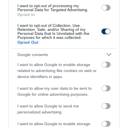
I want to opt-out of processing my
Personal Data for Targeted Advertising.
Opted In
I want to opt-out of Collection, Use,
Retention, Sale, and/or Sharing of my
Kép és a videó forrása: https://www.youtube.com/watch?
Personal Data that Is Unrelated with the
Purposes for which it was collected.
v=Dwamb6In1ko
Opted Out
Az Egyesült Államok 39. elnöke, Jimmy Carter, 1977-től
Google consents
1981-ig volt hivatalban. Elnöksége alatt számos belpolitikai
I want to allow Google to enable storage
és külpolitikai kérdés foglalkoztatta. Az alábbiakban tíz
related to advertising like cookies on web or
fontos területet ismertetek, amelyek meghatározták Carter
device identifiers in apps.
elnökségét.
I want to allow my user data to be sent to
1. Energiaügyi politika
Google for online advertising purposes.
Carter elnök az energiaügyi politikára helyezte a hangsúlyt,
I want to allow Google to send me
ami az 1970-es évek energiaválságának közepette kiemelt
personalized advertising.
fontosságú volt. Bevezette az Energiaügyi Minisztériumot
I want to allow Google to enable storage
és több törvényt is aláírt az energiahatékonyság növelése