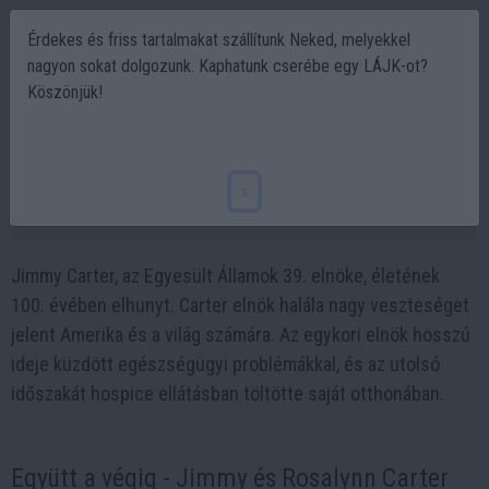
Érdekes és friss tartalmakat szállítunk Neked, melyekkel
nagyon sokat dolgozunk. Kaphatunk cserébe egy LÁJK-ot?
Köszönjük!
100 éves korában elhunyt Jimmy Carter, az
USA 39. elnöke
x
2024-12-30 19:46
Jimmy Carter, az Egyesült Államok 39. elnöke, életének
100. évében elhunyt. Carter elnök halála nagy veszteséget
jelent Amerika és a világ számára. Az egykori elnök hosszú
ideje küzdött egészségügyi problémákkal, és az utolsó
időszakát hospice ellátásban töltötte saját otthonában.
Együtt a végig - Jimmy és Rosalynn Carter