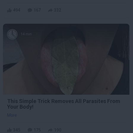
494
167
332
14 min
This Simple Trick Removes All Parasites From
Your Body!
More
345
175
190