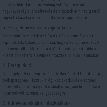
ben kezdődött iráni túszválság volt. Az amerikai
nagykövetség elleni támadás és a túszok 444 napig tartó
fogva tartása komoly nemzetközi válságot okozott.
5. Szovjetunióval való kapcsolatok
Carter alatt romlottak az USA és a Szovjetunió közötti
kapcsolatok, különösen azután, hogy a Szovjetunió 1979-
ben megszállta Afganisztánt. Carter válaszként többek
között bojkottálta a 1980-as moszkvai olimpiai játékokat.
6. Dereguláció
Carter jelentős deregulációs intézkedéseket hajtott végre,
több iparágban – köztük a légi közlekedés és a sörpiac –
csökkentve a kormányzati szabályozást, ami hosszú távú
hatással volt az amerikai gazdaságra.
7. Környezetvédelmi intézkedések