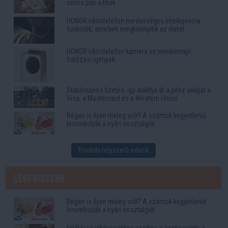
sörös pác a titok
HONOR okostelefon mesterséges intelligencia
funkciók, amelyek megkönnyítik az életet
HONOR okostelefon-kamera vs mindennapi
fotózási igények
Stabilcoinos fizetés: így alakítja át a pénz világát a
Visa, a Mastercard és a Western Union
Régen is ilyen meleg volt? A számok kegyetlenül
lerombolják a nyári nosztalgiát
További népszerű videók
Legfrissebb
Régen is ilyen meleg volt? A számok kegyetlenül
lerombolják a nyári nosztalgiát
Ettől lesz elképesztően szaftos a csirkecomb: a