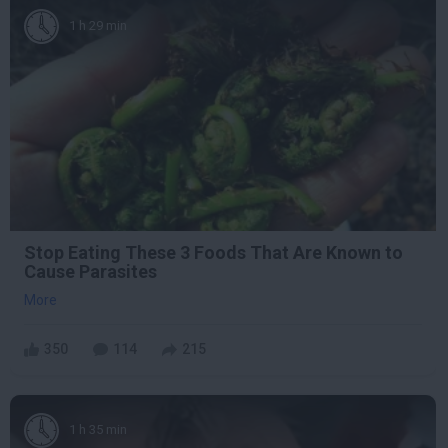
1 h 29 min
Stop Eating These 3 Foods That Are Known to
Cause Parasites
More
350
114
215
1 h 35 min