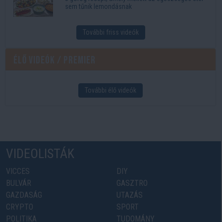
sem tűnik lemondásnak
További friss videók
Élő videók / Premier
További élő videók
VIDEOLISTÁK
VICCES
DIY
BULVÁR
GASZTRO
GAZDASÁG
UTAZÁS
CRYPTO
SPORT
POLITIKA
TUDOMÁNY