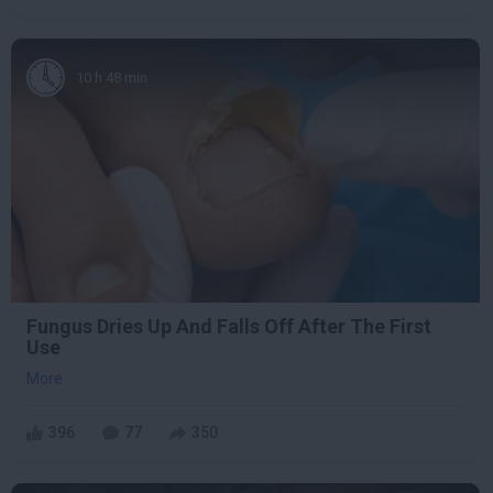
10 h 48 min
Fungus Dries Up And Falls Off After The First
Use
More
396
77
350