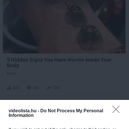
5 Hidden Signs You Have Worms Inside Your
Body
More
200
141
136
videolista.hu -
Do Not Process My Personal
8 h 44 min
Information