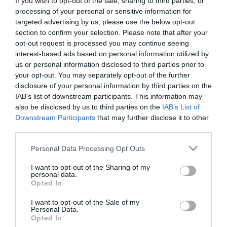
If you wish to opt-out of the sale, sharing to third parties, or
processing of your personal or sensitive information for
targeted advertising by us, please use the below opt-out
section to confirm your selection. Please note that after your
opt-out request is processed you may continue seeing
interest-based ads based on personal information utilized by
us or personal information disclosed to third parties prior to
your opt-out. You may separately opt-out of the further
One Teaspoon And All The Worms In The Body
disclosure of your personal information by third parties on the
Die Instantly
IAB’s list of downstream participants. This information may
More
also be disclosed by us to third parties on the
IAB’s List of
Downstream Participants
that may further disclose it to other
third parties.
359
116
141
Please note that this website/app uses one or more Google
Personal Data Processing Opt Outs
services and may gather and store information including but
not limited to your visit or usage behaviour. You may click to
I want to opt-out of the Sharing of my
personal data.
grant or deny consent to Google and its third-party tags to
Opted In
use your data for below specified purposes in below Google
consent section.
I want to opt-out of the Sale of my
Personal Data.
Opted In