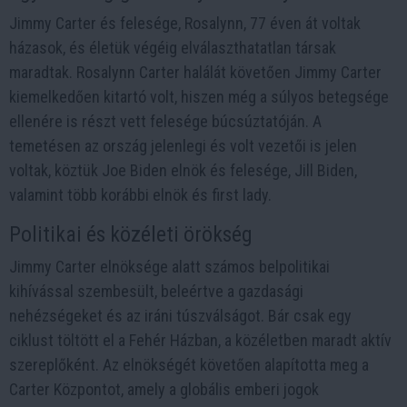
Jimmy Carter és felesége, Rosalynn, 77 éven át voltak
házasok, és életük végéig elválaszthatatlan társak
maradtak. Rosalynn Carter halálát követően Jimmy Carter
kiemelkedően kitartó volt, hiszen még a súlyos betegsége
ellenére is részt vett felesége búcsúztatóján. A
temetésen az ország jelenlegi és volt vezetői is jelen
voltak, köztük Joe Biden elnök és felesége, Jill Biden,
valamint több korábbi elnök és first lady.
Politikai és közéleti örökség
Jimmy Carter elnöksége alatt számos belpolitikai
kihívással szembesült, beleértve a gazdasági
nehézségeket és az iráni túszválságot. Bár csak egy
ciklust töltött el a Fehér Házban, a közéletben maradt aktív
szereplőként. Az elnökségét követően alapította meg a
Carter Központot, amely a globális emberi jogok