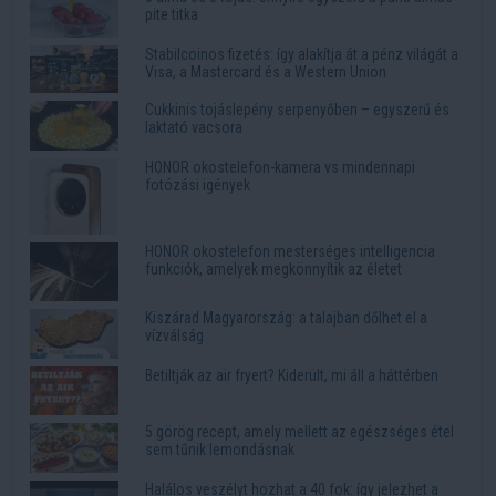
pite titka
Stabilcoinos fizetés: így alakítja át a pénz világát a
Visa, a Mastercard és a Western Union
Cukkinis tojáslepény serpenyőben – egyszerű és
laktató vacsora
HONOR okostelefon-kamera vs mindennapi
fotózási igények
HONOR okostelefon mesterséges intelligencia
funkciók, amelyek megkönnyítik az életet
Kiszárad Magyarország: a talajban dőlhet el a
vízválság
Betiltják az air fryert? Kiderült, mi áll a háttérben
5 görög recept, amely mellett az egészséges étel
sem tűnik lemondásnak
Halálos veszélyt hozhat a 40 fok: így jelezhet a