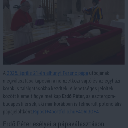
A
2025. április 21-én elhunyt Ferenc pápa
utódjának
megválasztása kapcsán a nemzetközi sajtó és az egyházi
körök is találgatásokba kezdtek. A lehetséges jelöltek
között kiemelt figyelmet kap
Erdő Péter
, az esztergom-
budapesti érsek, aki már korábban is felmerült potenciális
pápajelöltként.​
Ripost+4portfolio.hu+4ORIGO+4
Erdő Péter esélyei a pápaválasztáson