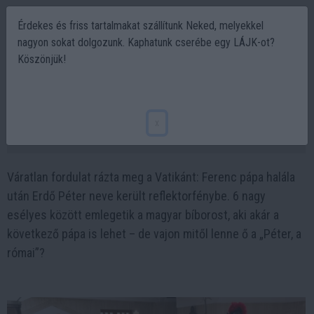
Érdekes és friss tartalmakat szállítunk Neked, melyekkel
nagyon sokat dolgozunk. Kaphatunk cserébe egy LÁJK-ot?
Köszönjük!
6 jelölt közül ő lehet a következő pápa?
Erdő Péter neve újra előkerült
x
2025-04-22 11:03
Váratlan fordulat rázta meg a Vatikánt: Ferenc pápa halála
után Erdő Péter neve került reflektorfénybe. 6 nagy
esélyes között emlegetik a magyar bíborost, aki akár a
következő pápa is lehet – de vajon mitől lenne ő a „Péter, a
római”?