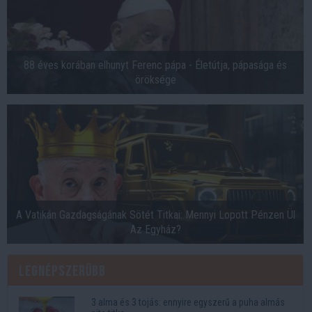
88 éves korában elhunyt Ferenc pápa - Életútja, pápasága és
öröksége
A Vatikán Gazdagságának Sötét Titkai: Mennyi Lopott Pénzen Ül
Az Egyház?
Legnépszerűbb
3 alma és 3 tojás: ennyire egyszerű a puha almás