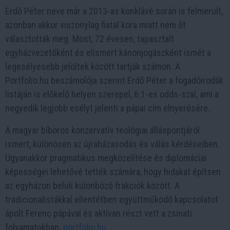
Erdő Péter neve már a 2013-as konklávé során is felmerült,
azonban akkor viszonylag fiatal kora miatt nem őt
választották meg. Most, 72 évesen, tapasztalt
egyházvezetőként és elismert kánonjogászként ismét a
legesélyesebb jelöltek között tartják számon. A
Portfolio.hu beszámolója szerint Erdő Péter a fogadóirodák
listáján is előkelő helyen szerepel, 6:1-es odds-szal, ami a
negyedik legjobb esélyt jelenti a pápai cím elnyerésére. ​
A magyar bíboros konzervatív teológiai álláspontjáról
ismert, különösen az újraházasodás és válás kérdéseiben.
Ugyanakkor pragmatikus megközelítése és diplomáciai
képességei lehetővé tették számára, hogy hidakat építsen
az egyházon belüli különböző frakciók között. A
tradicionalistákkal ellentétben együttműködő kapcsolatot
ápolt Ferenc pápával és aktívan részt vett a zsinati
folyamatokban. ​
portfolio.hu