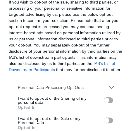
If you wish to opt-out of the sale, sharing to third parties, or
processing of your personal or sensitive information for
12 min
targeted advertising by us, please use the below opt-out
section to confirm your selection. Please note that after your
opt-out request is processed you may continue seeing
interest-based ads based on personal information utilized by
us or personal information disclosed to third parties prior to
your opt-out. You may separately opt-out of the further
disclosure of your personal information by third parties on the
IAB’s list of downstream participants. This information may
also be disclosed by us to third parties on the
IAB’s List of
Downstream Participants
that may further disclose it to other
Fungus Dries Up And Falls Off After The First
third parties.
Use
Please note that this website/app uses one or more Google
Personal Data Processing Opt Outs
More
services and may gather and store information including but
not limited to your visit or usage behaviour. You may click to
I want to opt-out of the Sharing of my
personal data.
427
192
386
grant or deny consent to Google and its third-party tags to
Opted In
use your data for below specified purposes in below Google
consent section.
I want to opt-out of the Sale of my
Personal Data.
3 h 9 min
Opted In