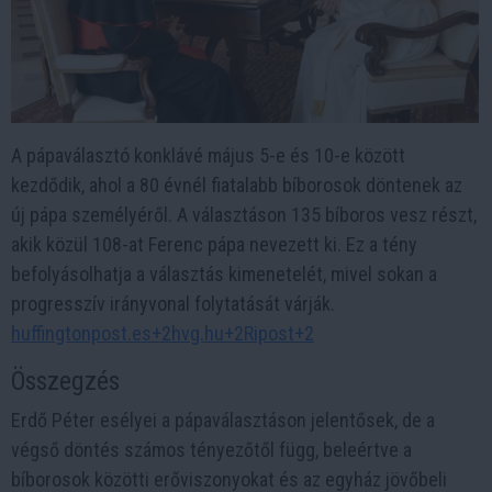
A pápaválasztó konklávé május 5-e és 10-e között
kezdődik, ahol a 80 évnél fiatalabb bíborosok döntenek az
új pápa személyéről. A választáson 135 bíboros vesz részt,
akik közül 108-at Ferenc pápa nevezett ki. Ez a tény
befolyásolhatja a választás kimenetelét, mivel sokan a
progresszív irányvonal folytatását várják. ​
huffingtonpost.es+2hvg.hu+2Ripost+2
Összegzés
Erdő Péter esélyei a pápaválasztáson jelentősek, de a
végső döntés számos tényezőtől függ, beleértve a
bíborosok közötti erőviszonyokat és az egyház jövőbeli