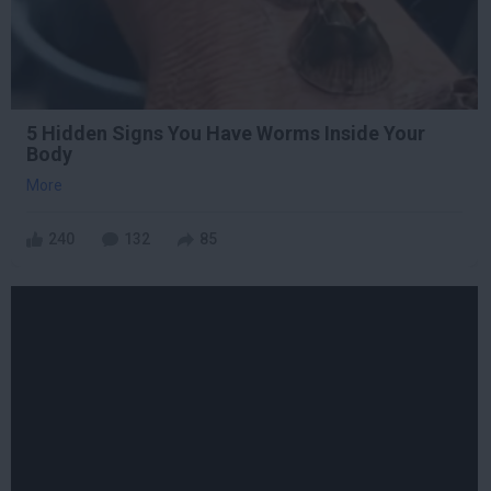
5 Hidden Signs You Have Worms Inside Your
Body
More
240
132
85