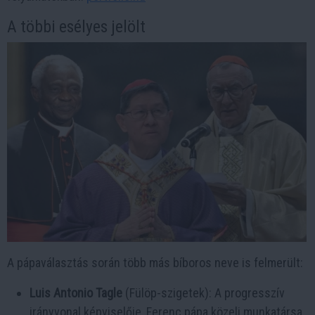
A többi esélyes jelölt
A pápaválasztás során több más bíboros neve is felmerült:​
Luis Antonio Tagle
(Fülöp-szigetek): A progresszív
irányvonal képviselője, Ferenc pápa közeli munkatársa.