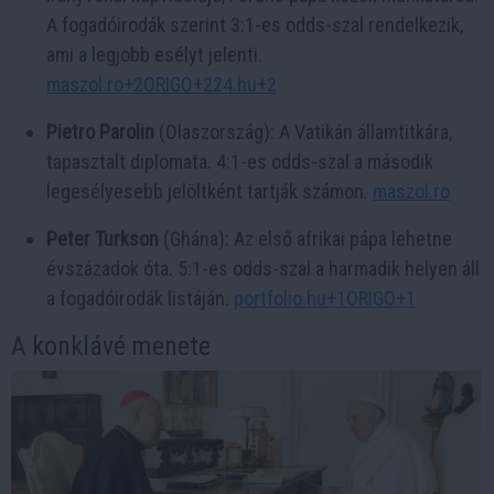
A fogadóirodák szerint 3:1-es odds-szal rendelkezik,
ami a legjobb esélyt jelenti. ​
maszol.ro+2ORIGO+224.hu+2
Pietro Parolin
(Olaszország): A Vatikán államtitkára,
tapasztalt diplomata. 4:1-es odds-szal a második
legesélyesebb jelöltként tartják számon. ​
maszol.ro
Peter Turkson
(Ghána): Az első afrikai pápa lehetne
évszázadok óta. 5:1-es odds-szal a harmadik helyen áll
a fogadóirodák listáján. ​
portfolio.hu+1ORIGO+1
A konklávé menete