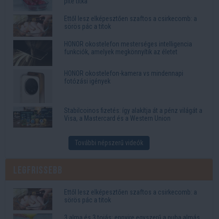
pite titka
Ettől lesz elképesztően szaftos a csirkecomb: a
sörös pác a titok
HONOR okostelefon mesterséges intelligencia
funkciók, amelyek megkönnyítik az életet
HONOR okostelefon-kamera vs mindennapi
fotózási igények
Stabilcoinos fizetés: így alakítja át a pénz világát a
Visa, a Mastercard és a Western Union
További népszerű videók
Legfrissebb
Ettől lesz elképesztően szaftos a csirkecomb: a
sörös pác a titok
3 alma és 3 tojás: ennyire egyszerű a puha almás