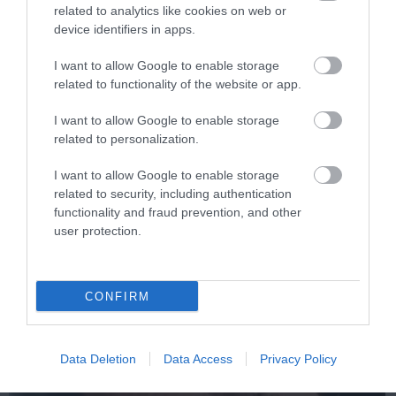
related to analytics like cookies on web or
device identifiers in apps.
I want to allow Google to enable storage
related to functionality of the website or app.
I want to allow Google to enable storage
related to personalization.
One Teaspoon And All The Worms In The Body
Die Instantly
I want to allow Google to enable storage
More
related to security, including authentication
functionality and fraud prevention, and other
user protection.
278
89
310
CONFIRM
2 h 6 min
Data Deletion
Data Access
Privacy Policy