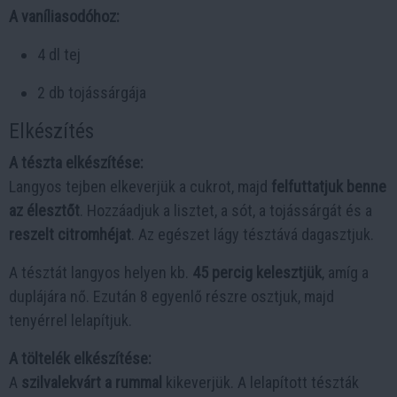
A vaníliasodóhoz:
4 dl tej
2 db tojássárgája
Elkészítés
A tészta elkészítése:
Langyos tejben elkeverjük a cukrot, majd
felfuttatjuk benne
az élesztőt
. Hozzáadjuk a lisztet, a sót, a tojássárgát és a
reszelt citromhéjat
. Az egészet lágy tésztává dagasztjuk.
A tésztát langyos helyen kb.
45 percig kelesztjük
, amíg a
duplájára nő. Ezután 8 egyenlő részre osztjuk, majd
tenyérrel lelapítjuk.
A töltelék elkészítése:
A
szilvalekvárt a rummal
kikeverjük. A lelapított tészták