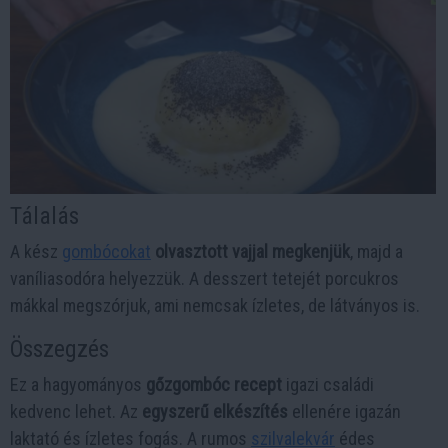
Tálalás
A kész
gombócokat
olvasztott vajjal megkenjük
, majd a
vaníliasodóra helyezzük. A desszert tetejét porcukros
mákkal megszórjuk, ami nemcsak ízletes, de látványos is.
Összegzés
Ez a hagyományos
gőzgombóc recept
igazi családi
kedvenc lehet. Az
egyszerű elkészítés
ellenére igazán
laktató és ízletes fogás. A rumos
szilvalekvár
édes