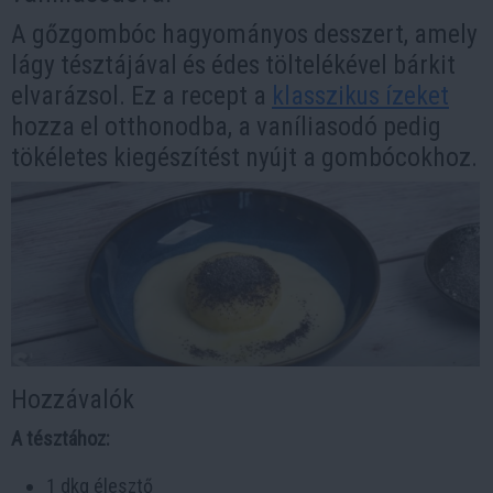
A gőzgombóc hagyományos desszert, amely
lágy tésztájával és édes töltelékével bárkit
elvarázsol. Ez a recept a
klasszikus ízeket
hozza el otthonodba, a vaníliasodó pedig
tökéletes kiegészítést nyújt a gombócokhoz.
Hozzávalók
A tésztához:
1 dkg élesztő