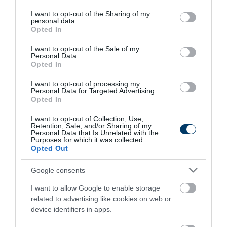
services and may gather and store information including but
not limited to your visit or usage behaviour. You may click to
I want to opt-out of the Sharing of my
personal data.
One Teaspoon And All The Worms In The Body
grant or deny consent to Google and its third-party tags to
Opted In
Die Instantly
use your data for below specified purposes in below Google
consent section.
More
I want to opt-out of the Sale of my
Personal Data.
Opted In
351
194
231
I want to opt-out of processing my
Personal Data for Targeted Advertising.
Opted In
8 h 42 min
I want to opt-out of Collection, Use,
Retention, Sale, and/or Sharing of my
Personal Data that Is Unrelated with the
Purposes for which it was collected.
Opted Out
Google consents
I want to allow Google to enable storage
related to advertising like cookies on web or
device identifiers in apps.