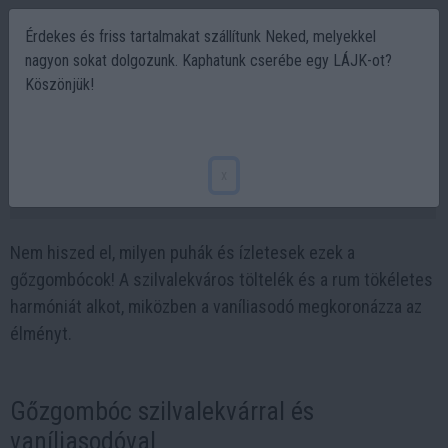
Érdekes és friss tartalmakat szállítunk Neked, melyekkel
nagyon sokat dolgozunk. Kaphatunk cserébe egy LÁJK-ot?
Köszönjük!
A gőzgombóc – A hütték titkos kincse
otthon is elkészíthető!
x
2025-01-07 19:21
Nem hiszed el, milyen puhák és ízletesek ezek a
gőzgombócok! A szilvalekváros töltelék és a rum tökéletes
harmóniát alkot, miközben a vaníliasodó megkoronázza az
élményt.
Gőzgombóc szilvalekvárral és
vaníliasodóval