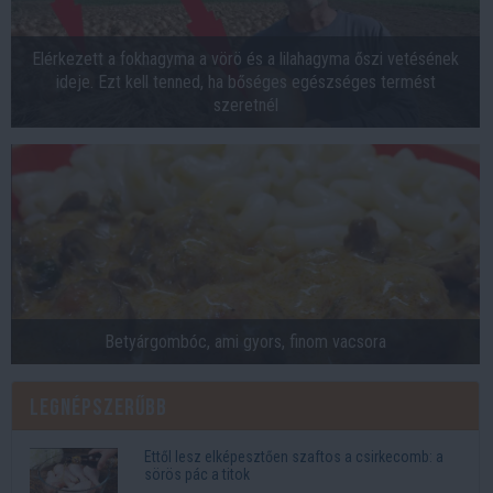
Elérkezett a fokhagyma a vörö és a lilahagyma őszi vetésének
ideje. Ezt kell tenned, ha bőséges egészséges termést
szeretnél
Betyárgombóc, ami gyors, finom vacsora
Legnépszerűbb
Ettől lesz elképesztően szaftos a csirkecomb: a
sörös pác a titok