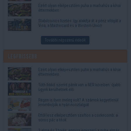
Ezért olyan elképesztően puha a marhahús a kínai
éttermekben
Stabilcoinos fizetés: így alakítja át a pénz világát a
Visa, a Mastercard és a Western Union
További népszerű videók
Legfrissebb
Ezért olyan elképesztően puha a marhahús a kínai
éttermekben
Tóth Ildikó szerint pánik van a NER köreiben: újabb
ügyek kerülhetnek elő
Régen is ilyen meleg volt? A számok kegyetlenül
lerombolják a nyári nosztalgiát
Ettől lesz elképesztően szaftos a csirkecomb: a
sörös pác a titok
3 alma és 3 tojás: ennyire egyszerű a puha almás