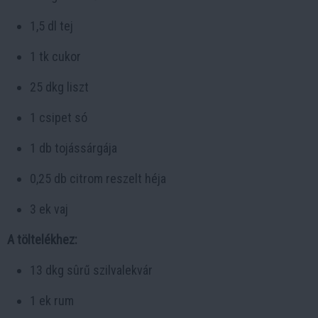
1,5 dl tej
1 tk cukor
25 dkg liszt
1 csipet só
1 db tojássárgája
0,25 db citrom reszelt héja
3 ek vaj
A töltelékhez:
13 dkg sûrű szilvalekvár
1 ek rum