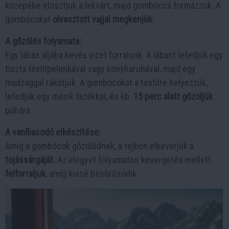
közepébe elosztjuk a lekvárt, majd gombóccá formázzuk. A
gombócokat
olvasztott vajjal megkenjük
.
A gőzölés folyamata:
Egy lábas aljába kevés vizet forralunk. A lábast lefedjük egy
tiszta textilpelenkával vagy konyharuhával, majd egy
madzaggal rákötjük. A gombócokat a textilre helyezzük,
lefedjük egy másik fazékkal, és kb.
15 perc alatt gőzöljük
púhára.
A vaníliasodó elkészítése:
Amíg a gombócok gőzölődnek, a tejben elkeverjük a
tojássárgáját
. Az elegyet folyamatos kevergetés mellett
felforraljuk
, amíg kissé besûrűsödik.