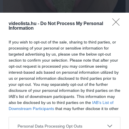
videolista.hu -
Do Not Process My Personal
This Simple Trick Removes All Parasites From
Information
Your Body!
More
If you wish to opt-out of the sale, sharing to third parties, or
processing of your personal or sensitive information for
209
38
201
targeted advertising by us, please use the below opt-out
section to confirm your selection. Please note that after your
opt-out request is processed you may continue seeing
interest-based ads based on personal information utilized by
10 h 18 min
us or personal information disclosed to third parties prior to
your opt-out. You may separately opt-out of the further
disclosure of your personal information by third parties on the
IAB’s list of downstream participants. This information may
also be disclosed by us to third parties on the
IAB’s List of
Downstream Participants
that may further disclose it to other
third parties.
Please note that this website/app uses one or more Google
Personal Data Processing Opt Outs