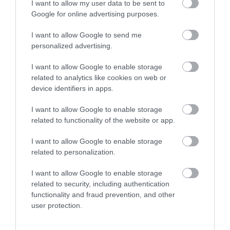
Stop Eating These 3 Foods That Are Known to
I want to allow my user data to be sent to
Cause Parasites
Google for online advertising purposes.
More
I want to allow Google to send me
personalized advertising.
439
84
371
I want to allow Google to enable storage
related to analytics like cookies on web or
device identifiers in apps.
5 h 55 min
I want to allow Google to enable storage
related to functionality of the website or app.
I want to allow Google to enable storage
related to personalization.
I want to allow Google to enable storage
related to security, including authentication
functionality and fraud prevention, and other
user protection.
5 Hidden Signs You Have Worms Inside Your
Body