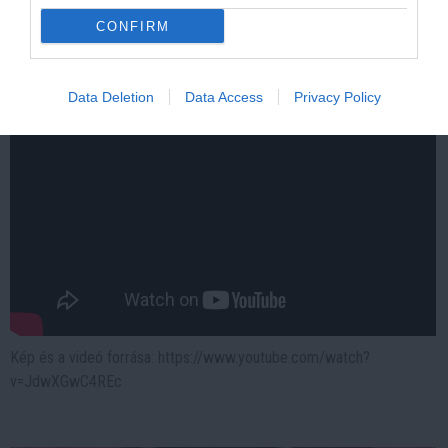
More
CONFIRM
218
175
262
Data Deletion
Data Access
Privacy Policy
Kép és a videó forrása: https://www.youtube.com/watch?
v=JdwXGwC4REc