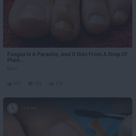
Fungus Is A Parasite, And It Dies From A Drop Of
Plain...
More
377
133
115
7 h 8 min