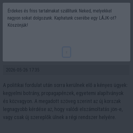
Érdekes és friss tartalmakat szállítunk Neked, melyekkel
nagyon sokat dolgozunk. Kaphatunk cserébe egy LÁJK-ot?
Köszönjük!
A hatalomváltás után kiderülnek a régi
rendszer titkai - Dőlnek a csontvázak a
x
FIDESZ szekrényből
2026-05-26 17:35
A politikai fordulat után sorra kerülnek elő a kényes ügyek:
kegyelmi botrány, propagapénzek, egyetemi alapítványok
és közvagyon. A megadott szöveg szerint az új korszak
legnagyobb kérdése az, hogy valódi elszámoltatás jön-e,
vagy csak új szereplők ülnek a régi rendszer helyére.