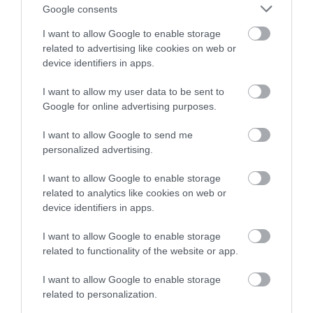
Google consents
This Simple Trick Removes All Parasites From
I want to allow Google to enable storage
Your Body!
related to advertising like cookies on web or
More
device identifiers in apps.
I want to allow my user data to be sent to
281
98
221
Google for online advertising purposes.
I want to allow Google to send me
personalized advertising.
5 h 22 min
I want to allow Google to enable storage
related to analytics like cookies on web or
device identifiers in apps.
I want to allow Google to enable storage
related to functionality of the website or app.
I want to allow Google to enable storage
related to personalization.
One Teaspoon And All The Worms In The Body