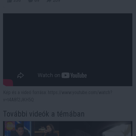
336
69
209
Kép és a videó forrása: https://www.youtube.com/watch?
v=t4A8f2JKH5Q
További videók a témában