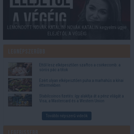
LEMONDOTT NOVÁK KATALIN! NOVÁK KATALIN kegyelmi ügye
ELEJÉTŐL A VÉGÉIG
Legnépszerűbb
Ettől lesz elképesztően szaftos a csirkecomb: a
sörös pác a titok
Ezért olyan elképesztően puha a marhahús a kínai
éttermekben
Stabilcoinos fizetés: így alakítja át a pénz világát a
Visa, a Mastercard és a Western Union
További népszerű videók
Legfrissebb