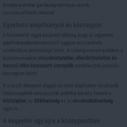
korábbi politikai-gazdasági befolyási körök
visszaszorítását célozná.
Egyetemi alapítványok és közvagyon
A kommentár egyik központi állítása, hogy az egyetemi
alapítványokba kiszervezett vagyon visszavétele
szimbolikus jelentőségű lehet. A szöveg szerint ezekben a
kuratóriumokban
visszahívhatatlan, ellenőrizhetetlen és
hosszú időre kinevezett szereplők
rendelkeztek jelentős
közvagyon felett.
A szerzői álláspont alapján az ilyen alapítványi struktúrák
felülvizsgálata nem pusztán politikai kérdés, hanem a
köztulajdon
, az
átláthatóság
és az
elszámoltathatóság
ügye is.
A kegyelmi ügy újra a középpontban