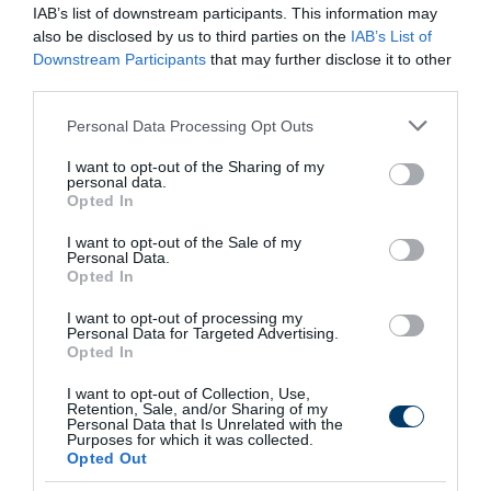
IAB’s list of downstream participants. This information may
also be disclosed by us to third parties on the
IAB’s List of
Downstream Participants
that may further disclose it to other
third parties.
Fungus Dries Up And Falls Off After The First
Use
Please note that this website/app uses one or more Google
Personal Data Processing Opt Outs
More
services and may gather and store information including but
not limited to your visit or usage behaviour. You may click to
I want to opt-out of the Sharing of my
personal data.
grant or deny consent to Google and its third-party tags to
380
146
359
Opted In
use your data for below specified purposes in below Google
consent section.
I want to opt-out of the Sale of my
Personal Data.
Opted In
3 h 48 min
I want to opt-out of processing my
Personal Data for Targeted Advertising.
Opted In
I want to opt-out of Collection, Use,
Retention, Sale, and/or Sharing of my
Personal Data that Is Unrelated with the
Purposes for which it was collected.
Opted Out