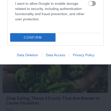
Die Instantly
I want to allow Google to enable storage
related to security, including authentication
More
functionality and fraud prevention, and other
user protection.
404
196
389
CONFIRM
6 h 40 min
Data Deletion
Data Access
Privacy Policy
Stop Eating These 3 Foods That Are Known to
Cause Parasites
More