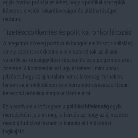
egyik fontos próbája az lehet, hogy a politikai szereplők
képesek-e valódi takarékosságot és átláthatóságot
mutatni.
Fizetéscsökkentés és politikai önkorlátozás
A megadott szöveg pozitívabb hangon említi azt a vállalást,
amely szerint csökkenne a miniszterelnök, az állami
vezetők, az országgyűlési képviselők és a polgármesterek
fizetése. A kommentár ezt úgy értelmezi, mint annak
jelzését, hogy az új hatalom nem a lakossági terheken,
hanem saját működésén és a korrupció visszaszorításán
keresztül próbálna megtakarítást elérni.
Ez a motívum a szövegben a
politikai hitelesség
egyik
mércéjeként jelenik meg: a kérdés az, hogy az új vezetés
meddig tud távol maradni a korábbi elit működési
logikájától.