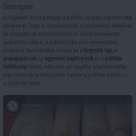
Összegzés
A megadott szöveg alapján a politikai fordulat legfontosabb
kérdése az, hogy az elszámoltatás, az intézményi átalakítás
és a közpénzek átlátható kezelése valódi kormányzati
gyakorlattá válik-e. A publicisztika erős nyelvezettel,
szatirikus fordulatokkal mutatja be a
kegyelmi ügy
, a
propagapénzek
, az
egyetemi alapítványok
és a
politikai
felelősség
témáit, miközben azt sugallja: a hatalomváltás
után nemcsak új döntésekre, hanem új politikai erkölcsre
is szükség lenne.
10 h 37 min