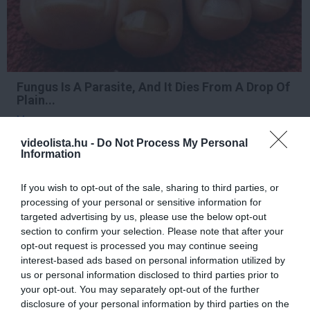
Fungus Is A Parasite, And It Dies From A Drop Of
Plain...
More
videolista.hu -
Do Not Process My Personal
Information
229
190
91
If you wish to opt-out of the sale, sharing to third parties, or
processing of your personal or sensitive information for
4 h 37 min
targeted advertising by us, please use the below opt-out
section to confirm your selection. Please note that after your
opt-out request is processed you may continue seeing
interest-based ads based on personal information utilized by
us or personal information disclosed to third parties prior to
your opt-out. You may separately opt-out of the further
disclosure of your personal information by third parties on the