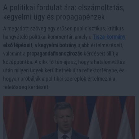
A politikai fordulat ára: elszámoltatás,
kegyelmi ügy és propagapénzek
A megadott szöveg egy erősen publicisztikus, kritikus
hangvételű politikai kommentár, amely a
Tisza-kormány
első lépéseit
, a
kegyelmi botrány
újabb értelmezéseit,
valamint a
propagandafinanszírozás
kérdéseit állítja
középpontba. A cikk fő témája az, hogy a hatalomváltás
után milyen ügyek kerülhetnek újra reflektorfénybe, és
hogyan próbálják a politikai szereplők értelmezni a
felelősség kérdését.