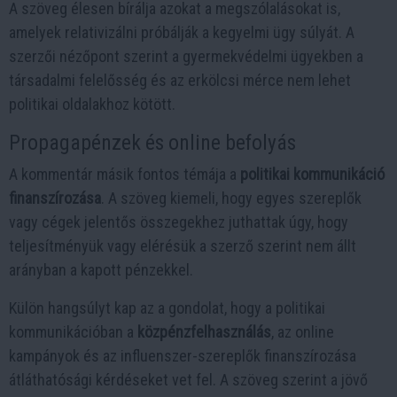
A szöveg élesen bírálja azokat a megszólalásokat is,
amelyek relativizálni próbálják a kegyelmi ügy súlyát. A
szerzői nézőpont szerint a gyermekvédelmi ügyekben a
társadalmi felelősség és az erkölcsi mérce nem lehet
politikai oldalakhoz kötött.
Propagapénzek és online befolyás
A kommentár másik fontos témája a
politikai kommunikáció
finanszírozása
. A szöveg kiemeli, hogy egyes szereplők
vagy cégek jelentős összegekhez juthattak úgy, hogy
teljesítményük vagy elérésük a szerző szerint nem állt
arányban a kapott pénzekkel.
Külön hangsúlyt kap az a gondolat, hogy a politikai
kommunikációban a
közpénzfelhasználás
, az online
kampányok és az influenszer-szereplők finanszírozása
átláthatósági kérdéseket vet fel. A szöveg szerint a jövő