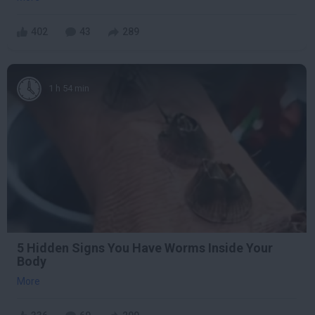
402
43
289
1 h 54 min
5 Hidden Signs You Have Worms Inside Your
Body
More