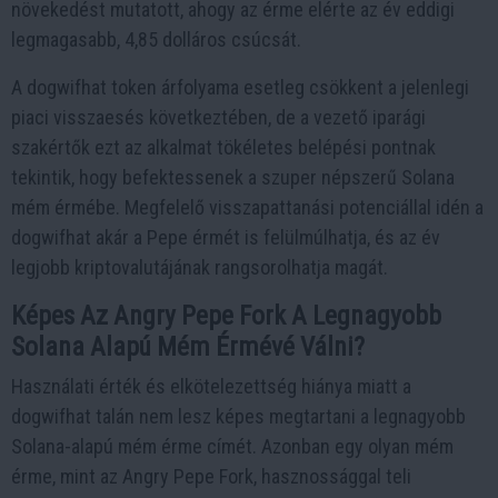
növekedést mutatott, ahogy az érme elérte az év eddigi
legmagasabb, 4,85 dolláros csúcsát.
A dogwifhat token árfolyama esetleg csökkent a jelenlegi
piaci visszaesés következtében, de a vezető iparági
szakértők ezt az alkalmat tökéletes belépési pontnak
tekintik, hogy befektessenek a szuper népszerű Solana
mém érmébe. Megfelelő visszapattanási potenciállal idén a
dogwifhat akár a Pepe érmét is felülmúlhatja, és az év
legjobb kriptovalutájának rangsorolhatja magát.
Képes Az Angry Pepe Fork A Legnagyobb
Solana Alapú Mém Érmévé Válni?
Használati érték és elkötelezettség hiánya miatt a
dogwifhat talán nem lesz képes megtartani a legnagyobb
Solana-alapú mém érme címét. Azonban egy olyan mém
érme, mint az Angry Pepe Fork, hasznossággal teli