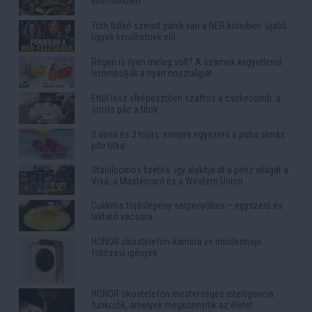
éttermekben
Tóth Ildikó szerint pánik van a NER köreiben: újabb
ügyek kerülhetnek elő
Régen is ilyen meleg volt? A számok kegyetlenül
lerombolják a nyári nosztalgiát
Ettől lesz elképesztően szaftos a csirkecomb: a
sörös pác a titok
3 alma és 3 tojás: ennyire egyszerű a puha almás
pite titka
Stabilcoinos fizetés: így alakítja át a pénz világát a
Visa, a Mastercard és a Western Union
Cukkinis tojáslepény serpenyőben – egyszerű és
laktató vacsora
HONOR okostelefon-kamera vs mindennapi
fotózási igények
HONOR okostelefon mesterséges intelligencia
funkciók, amelyek megkönnyítik az életet