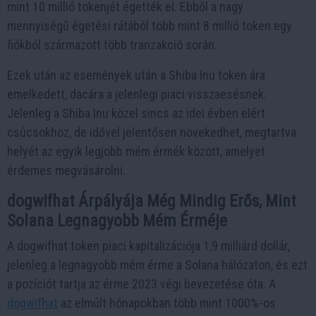
mint 10 millió tokenjét égették el. Ebből a nagy
mennyiségű égetési rátából több mint 8 millió token egy
fiókból származott több tranzakció során.
Ezek után az események után a Shiba Inu token ára
emelkedett, dacára a jelenlegi piaci visszaesésnek.
Jelenleg a Shiba Inu közel sincs az idei évben elért
csúcsokhoz, de idővel jelentősen növekedhet, megtartva
helyét az egyik legjobb mém érmék között, amelyet
érdemes megvásárolni.
dogwifhat Árpályája Még Mindig Erős, Mint
Solana Legnagyobb Mém Érméje
A dogwifhat token piaci kapitalizációja 1,9 milliárd dollár,
jelenleg a legnagyobb mém érme a Solana hálózaton, és ezt
a pozíciót tartja az érme 2023 végi bevezetése óta. A
dogwifhat
az elmúlt hónapokban több mint 1000%-os