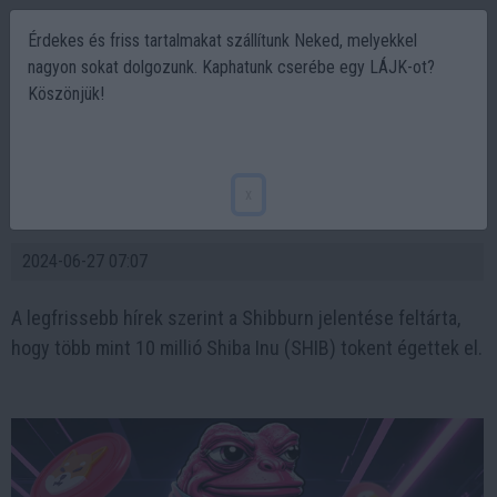
Érdekes és friss tartalmakat szállítunk Neked, melyekkel
nagyon sokat dolgozunk. Kaphatunk cserébe egy LÁJK-ot?
Köszönjük!
A $SHIB Égetési Ráta Több mint 6000%-kal
Növekedett; Shiba Inu, Angry Pepe Fork,
x
dogwifhat Erős Bikás Jelleget Mutatnak
2024-06-27 07:07
A legfrissebb hírek szerint a Shibburn jelentése feltárta,
hogy több mint 10 millió Shiba Inu (SHIB) tokent égettek el.