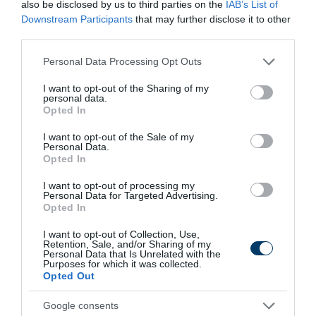
also be disclosed by us to third parties on the
IAB’s List of
Downstream Participants
that may further disclose it to other
third parties.
11 h 23 min
Please note that this website/app uses one or more Google
Personal Data Processing Opt Outs
services and may gather and store information including but
not limited to your visit or usage behaviour. You may click to
I want to opt-out of the Sharing of my
personal data.
grant or deny consent to Google and its third-party tags to
Opted In
use your data for below specified purposes in below Google
consent section.
I want to opt-out of the Sale of my
Personal Data.
Opted In
I want to opt-out of processing my
Personal Data for Targeted Advertising.
Fungus Dries Up And Falls Off After The First
Opted In
Use
I want to opt-out of Collection, Use,
More
Retention, Sale, and/or Sharing of my
Personal Data that Is Unrelated with the
Purposes for which it was collected.
433
181
273
Opted Out
Google consents