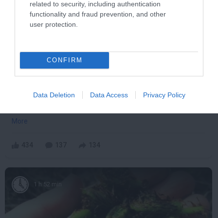
related to security, including authentication
functionality and fraud prevention, and other
user protection.
CONFIRM
Data Deletion
Data Access
Privacy Policy
One Teaspoon And All The Worms In The Body
Die Instantly
More
434
137
134
1 h 52 min