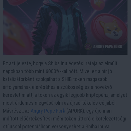
Ez azt jelezte, hogy a Shiba Inu égetési rátája az elmúlt
napokban több mint 6000%-kal nőtt. Mivel ez a hír jó
katalizátorként szolgálhat a SHIB token magasabb
árfolyamának eléréséhez a szűkösség és a növekvő
kereslet miatt, a token az egyik legjobb kriptopénz, amelyet
most érdemes megvásárolni az újraértékelés céljából.
Másrészt, az
Angry Pepe Fork
(APORK), egy újonnan
indított előértékesítési mém token úttörő elkötelezettségi
stílussal potenciálisan versenyezhet a Shiba Inuval.