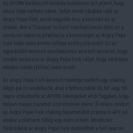
Az APORK korlátozott kínálata különösen azt jelenti, hogy
nincs több várható token. Tehát minél ritkábbá válik az
Angry Pepe Fork, annál nagyobb lesz a kereslet és az
értéke. Ami a "Conquer to Earn" mechanizmust illeti, ez a
rendszer naponta jutalmazza a közösséget az Angry Pepe
Fork többi mém érmén túllépő erőfeszítéseiért. Ez az
egyedülálló kereseti mechanizmus arra lett tervezve, hogy
tovább terjessze az Angry Pepe Fork célját, hogy eltöröljön
minden zombi (tétlen) mém érmét.
Az Angry Pepe Fork kereseti modellje mellett egy staking
dApp-pal is rendelkezik, ahol a felhasználók 30, 60 vagy 90
napra stakelhetik az APORK tokenjeiket attól függően, hogy
milyen magas hozamot szeretnének elérni. Érdekes módon
az Angry Pepe Fork staking folyamatából származó APY nő,
amikor a platform túllép egy mém érmén. Mindezen
funkciókkal az Angry Pepe Fork dominálhat a DeFi piacon.