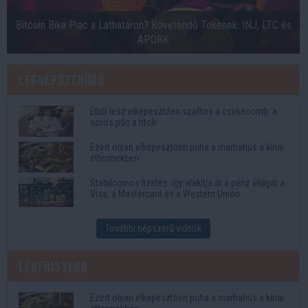
Bitcoin Bika Piac a Láthatáron? Követendő Tokenek: INJ, LTC és
APORK
Legnépszerűbb
Ettől lesz elképesztően szaftos a csirkecomb: a
sörös pác a titok
Ezért olyan elképesztően puha a marhahús a kínai
éttermekben
Stabilcoinos fizetés: így alakítja át a pénz világát a
Visa, a Mastercard és a Western Union
További népszerű videók
Legfrissebb
Ezért olyan elképesztően puha a marhahús a kínai