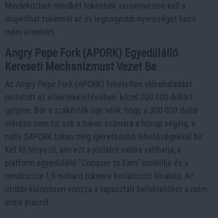
Mindeközben mindkét tokennek versenyeznie kell a
dogwifhat tokennel az év legnagyobb nyereséget hozó
mém érméiért.
Angry Pepe Fork (APORK) Egyedülálló
Kereseti Mechanizmust Vezet Be
Az Angry Pepe Fork (APORK) hihetetlen előrehaladást
mutatott az előértékesítésében, közel 200 000 dollárt
gyűjtve. Bár a szakértők úgy vélik, hogy a 300 000 dollár
elérése nem túl sok a token számára a hónap végéig, a
natív $APORK token még ígéretesebb lehetőségekkel bír.
Két fő tényező, ami ezt a jóslatot valóra válthatja, a
platform egyedülálló "Conquer to Earn" modellje és a
mindössze 1,9 milliárd tokenre korlátozott kínálata. Az
utóbbi különösen vonzza a tapasztalt befektetőket a mém
érme piacról.