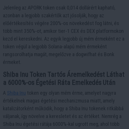
Jelenleg az APORK token csak 0,014 dollárért kapható,
azonban a legjobb szakértők azt jósolják, hogy az
előértékesítés végére 200%-os növekedést fog látni, és
több mint 350%-ot, amikor tier-1 CEX és DEX platformokon
kezd el kereskedni. Az egyik legjobb új mém érmeként ez a
token végül a legjobb Solana-alapú mém érmeként
rangsorolhatja magát, megelőzve a dogwifhat és Bonk
érmeket.
Shiba Inu Token Tartós Áremelkedést Láthat
a 6000%-os Égetési Ráta Emelkedés Után
A
Shiba Inu
token egy olyan mém érme, amelyet nagyra
értékelnek magas égetési mechanizmusa miatt, amely
katalizátorként működik, hogy a Shiba Inu tokenek ritkábbá
váljanak, így növelve a keresletet és az értéket. Nemrég a
Shiba Inu égetési rátája 6000%-kal ugrott meg, ahol több