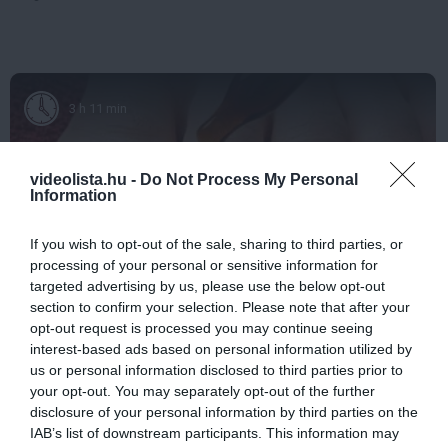
3 h 11 min
videolista.hu -
Do Not Process My Personal
Information
If you wish to opt-out of the sale, sharing to third parties, or
processing of your personal or sensitive information for
targeted advertising by us, please use the below opt-out
section to confirm your selection. Please note that after your
opt-out request is processed you may continue seeing
Fungus Is A Parasite, And It Dies From A Drop Of
interest-based ads based on personal information utilized by
Plain...
us or personal information disclosed to third parties prior to
More
your opt-out. You may separately opt-out of the further
disclosure of your personal information by third parties on the
438
71
292
IAB’s list of downstream participants. This information may