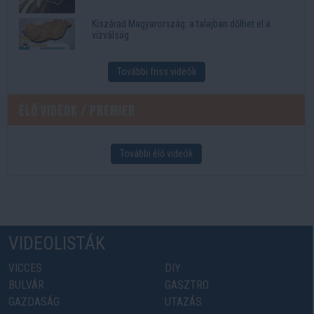
Kiszárad Magyarország: a talajban dőlhet el a
vízválság
További friss videók
Élő videók / Premier
További élő videók
VIDEOLISTÁK
VICCES
DIY
BULVÁR
GASZTRO
GAZDASÁG
UTAZÁS