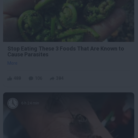
Stop Eating These 3 Foods That Are Known to
Cause Parasites
More
488
106
384
6 h 24 min