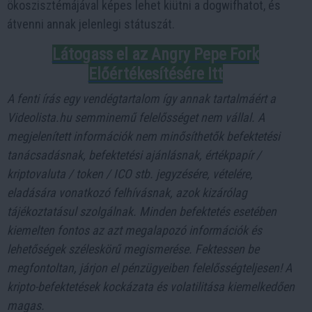
ökoszisztémájával képes lehet kiütni a dogwifhatot, és
átvenni annak jelenlegi státuszát.
Látogass el az Angry Pepe Fork
Előértékesítésére Itt
A fenti írás egy vendégtartalom így annak tartalmáért a
Videolista.hu semminemű felelősséget nem vállal. A
megjelenített információk nem minősíthetők befektetési
tanácsadásnak, befektetési ajánlásnak, értékpapír /
kriptovaluta / token / ICO stb. jegyzésére, vételére,
eladására vonatkozó felhívásnak, azok kizárólag
tájékoztatásul szolgálnak. Minden befektetés esetében
kiemelten fontos az azt megalapozó információk és
lehetőségek széleskörű megismerése. Fektessen be
megfontoltan, járjon el pénzügyeiben felelősségteljesen! A
kripto-befektetések kockázata és volatilitása kiemelkedően
magas.