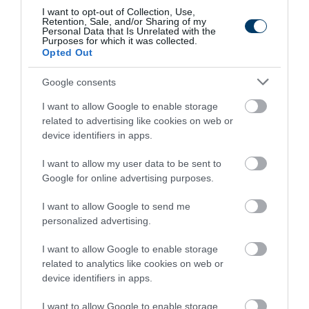
I want to opt-out of Collection, Use,
Retention, Sale, and/or Sharing of my
Personal Data that Is Unrelated with the
Purposes for which it was collected.
Opted Out
Google consents
I want to allow Google to enable storage
related to advertising like cookies on web or
device identifiers in apps.
One Teaspoon And All The Worms In The Body
Die Instantly
I want to allow my user data to be sent to
More
Google for online advertising purposes.
I want to allow Google to send me
282
164
248
personalized advertising.
I want to allow Google to enable storage
9 h 5 min
related to analytics like cookies on web or
device identifiers in apps.
I want to allow Google to enable storage