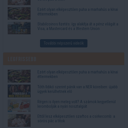
Ezért olyan elképesztően puha a marhahús a kínai
éttermekben
Stabilcoinos fizetés: így alakítja át a pénz világát a
Visa, a Mastercard és a Western Union
További népszerű videók
Legfrissebb
Ezért olyan elképesztően puha a marhahús a kínai
éttermekben
Tóth Ildikó szerint pánik van a NER köreiben: újabb
ügyek kerülhetnek elő
Régen is ilyen meleg volt? A számok kegyetlenül
lerombolják a nyári nosztalgiát
Ettől lesz elképesztően szaftos a csirkecomb: a
sörös pác a titok