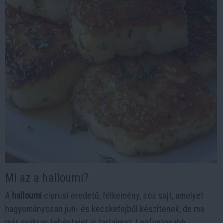
Mi az a halloumi?
A
halloumi
ciprusi eredetű, félkemény, sós sajt, amelyet
hagyományosan juh- és kecsketejből készítenek, de ma
már gyakran tehéntejet is tartalmaz. Legfontosabb