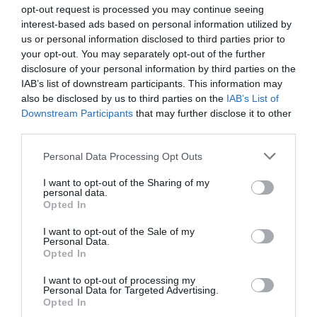
opt-out request is processed you may continue seeing
3 h 20 min
interest-based ads based on personal information utilized by
us or personal information disclosed to third parties prior to
your opt-out. You may separately opt-out of the further
disclosure of your personal information by third parties on the
IAB’s list of downstream participants. This information may
also be disclosed by us to third parties on the
IAB’s List of
Downstream Participants
that may further disclose it to other
third parties.
Please note that this website/app uses one or more Google
Personal Data Processing Opt Outs
services and may gather and store information including but
This Simple Trick Removes All Parasites From
not limited to your visit or usage behaviour. You may click to
I want to opt-out of the Sharing of my
Your Body!
personal data.
grant or deny consent to Google and its third-party tags to
Opted In
More
use your data for below specified purposes in below Google
consent section.
I want to opt-out of the Sale of my
Personal Data.
203
199
211
Opted In
I want to opt-out of processing my
Personal Data for Targeted Advertising.
6 h 12 min
Opted In