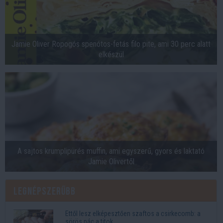
Jamie Oliver Ropogós spenótos-fetás filo pite, ami 30 perc alatt
elkészül
A sajtos krumplipürés muffin, ami egyszerű, gyors és laktató
Jamie Olivertől
Legnépszerűbb
Ettől lesz elképesztően szaftos a csirkecomb: a
sörös pác a titok