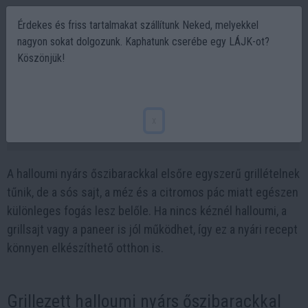
Érdekes és friss tartalmakat szállítunk Neked, melyekkel
nagyon sokat dolgozunk. Kaphatunk cserébe egy LÁJK-ot?
Köszönjük!
A sós sajt halloumi (grillsajt) és az édes
barack titkos grillpárosa | Jamie Oliver
x
2026-06-14 11:55
A halloumi nyárs őszibarackkal elsőre egyszerű grillételnek
tűnik, de a sós sajt, a méz és a citromos pác miatt egészen
különleges fogás lesz belőle. Ha nincs kéznél halloumi, a
grillsajt vagy a paneer is jól működhet, így ez a nyári recept
könnyen elkészíthető otthon is.
Grillezett halloumi nyárs őszibarackkal