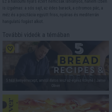
Ez a halloumi nyárs ezért nemcsak látványos, hanem ízben
is izgalmas: a sós sajt, az édes barack, a citromos pác, a
méz és a pisztácia együtt friss, nyárias és mediterrán
hangulatú fogást alkot.
További videók a témában
5 házi kenyérrecept, amitől illatos lesz az egész konyha | Jamie
Oliver