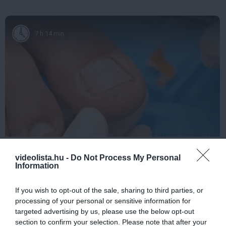
7 h 14 min
Fungus Dries Up And Falls Off After The First
Use
videolista.hu -
Do Not Process My Personal
Information
More
If you wish to opt-out of the sale, sharing to third parties, or
191
54
136
processing of your personal or sensitive information for
targeted advertising by us, please use the below opt-out
section to confirm your selection. Please note that after your