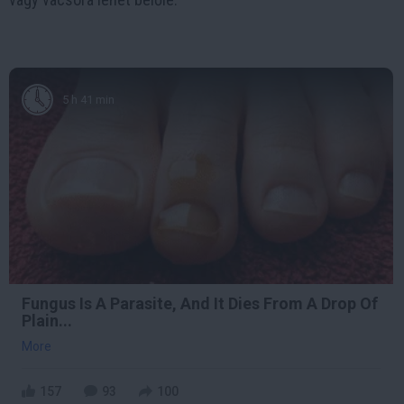
5 h 41 min
Fungus Is A Parasite, And It Dies From A Drop Of
Plain...
More
157
93
100