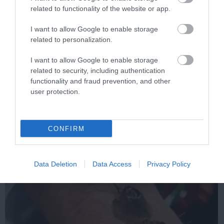
related to functionality of the website or app.
I want to allow Google to enable storage
related to personalization.
I want to allow Google to enable storage
related to security, including authentication
Stop Eating These 3 Foods That Are Known to
functionality and fraud prevention, and other
Cause Parasites
user protection.
More
382
188
249
CONFIRM
Data Deletion
Data Access
Privacy Policy
54 min