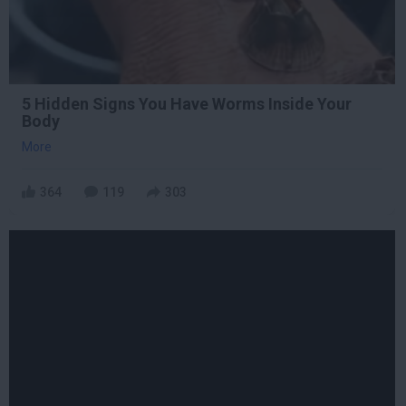
5 Hidden Signs You Have Worms Inside Your
Body
More
364
119
303