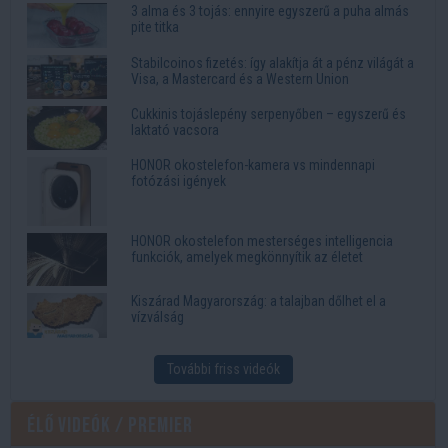
3 alma és 3 tojás: ennyire egyszerű a puha almás
pite titka
Stabilcoinos fizetés: így alakítja át a pénz világát a
Visa, a Mastercard és a Western Union
Cukkinis tojáslepény serpenyőben – egyszerű és
laktató vacsora
HONOR okostelefon-kamera vs mindennapi
fotózási igények
HONOR okostelefon mesterséges intelligencia
funkciók, amelyek megkönnyítik az életet
Kiszárad Magyarország: a talajban dőlhet el a
vízválság
További friss videók
Élő videók / Premier