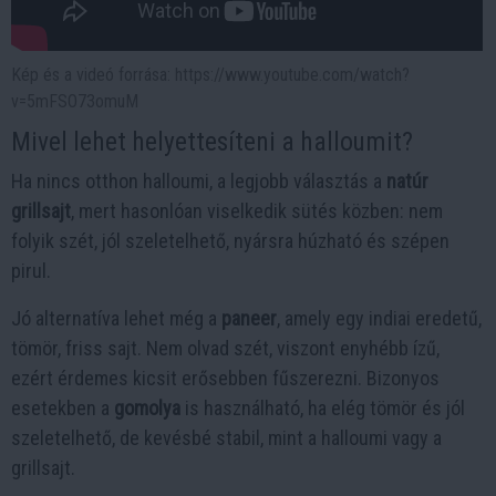
Kép és a videó forrása: https://www.youtube.com/watch?
v=5mFSO73omuM
Mivel lehet helyettesíteni a halloumit?
Ha nincs otthon halloumi, a legjobb választás a
natúr
grillsajt
, mert hasonlóan viselkedik sütés közben: nem
folyik szét, jól szeletelhető, nyársra húzható és szépen
pirul.
Jó alternatíva lehet még a
paneer
, amely egy indiai eredetű,
tömör, friss sajt. Nem olvad szét, viszont enyhébb ízű,
ezért érdemes kicsit erősebben fűszerezni. Bizonyos
esetekben a
gomolya
is használható, ha elég tömör és jól
szeletelhető, de kevésbé stabil, mint a halloumi vagy a
grillsajt.