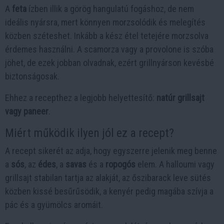
A
feta
ízben illik a görög hangulatú fogáshoz, de nem
ideális nyársra, mert könnyen morzsolódik és melegítés
közben széteshet. Inkább a kész étel tetejére morzsolva
érdemes használni. A scamorza vagy a provolone is szóba
jöhet, de ezek jobban olvadnak, ezért grillnyárson kevésbé
biztonságosak.
Ehhez a recepthez a legjobb helyettesítő:
natúr grillsajt
vagy paneer
.
Miért működik ilyen jól ez a recept?
A recept sikerét az adja, hogy egyszerre jelenik meg benne
a
sós
, az
édes
, a
savas
és a
ropogós
elem. A halloumi vagy
grillsajt stabilan tartja az alakját, az őszibarack leve sütés
közben kissé besűrűsödik, a kenyér pedig magába szívja a
pác és a gyümölcs aromáit.