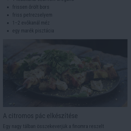
frissen őrölt bors
friss petrezselyem
1–2 evőkanál méz
egy marék pisztácia
A citromos pác elkészítése
Egy nagy tálban összekeverjük a finomra reszelt