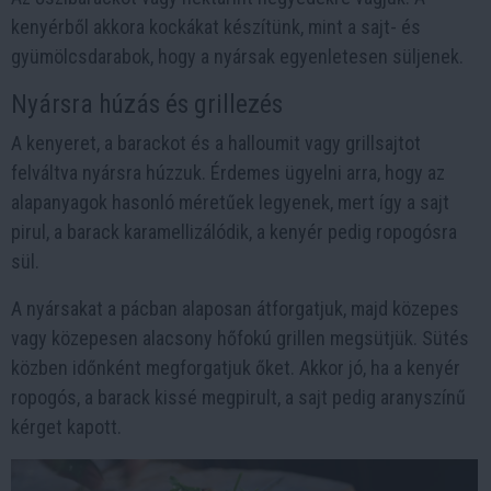
kenyérből akkora kockákat készítünk, mint a sajt- és
gyümölcsdarabok, hogy a nyársak egyenletesen süljenek.
Nyársra húzás és grillezés
A kenyeret, a barackot és a halloumit vagy grillsajtot
felváltva nyársra húzzuk. Érdemes ügyelni arra, hogy az
alapanyagok hasonló méretűek legyenek, mert így a sajt
pirul, a barack karamellizálódik, a kenyér pedig ropogósra
sül.
A nyársakat a pácban alaposan átforgatjuk, majd közepes
vagy közepesen alacsony hőfokú grillen megsütjük. Sütés
közben időnként megforgatjuk őket. Akkor jó, ha a kenyér
ropogós, a barack kissé megpirult, a sajt pedig aranyszínű
kérget kapott.