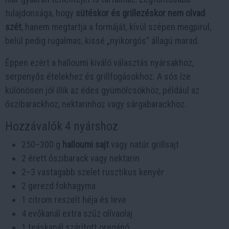
tulajdonsága, hogy
sütéskor és grillezéskor nem olvad
szét
, hanem megtartja a formáját, kívül szépen megpirul,
belül pedig rugalmas, kissé „nyikorgós” állagú marad.
Éppen ezért a halloumi kiváló választás nyársakhoz,
serpenyős ételekhez és grillfogásokhoz. A sós íze
különösen jól illik az édes gyümölcsökhöz, például az
őszibarackhoz, nektarinhoz vagy sárgabarackhoz.
Hozzávalók 4 nyárshoz
250–300 g
halloumi sajt
vagy natúr grillsajt
2 érett őszibarack vagy nektarin
2–3 vastagabb szelet rusztikus kenyér
2 gerezd fokhagyma
1 citrom reszelt héja és leve
4 evőkanál extra szűz olívaolaj
1 teáskanál szárított oregánó