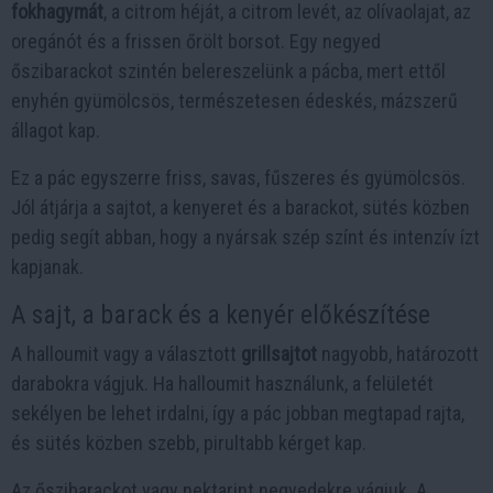
fokhagymát
, a citrom héját, a citrom levét, az olívaolajat, az
oregánót és a frissen őrölt borsot. Egy negyed
őszibarackot szintén belereszelünk a pácba, mert ettől
enyhén gyümölcsös, természetesen édeskés, mázszerű
állagot kap.
Ez a pác egyszerre friss, savas, fűszeres és gyümölcsös.
Jól átjárja a sajtot, a kenyeret és a barackot, sütés közben
pedig segít abban, hogy a nyársak szép színt és intenzív ízt
kapjanak.
A sajt, a barack és a kenyér előkészítése
A halloumit vagy a választott
grillsajtot
nagyobb, határozott
darabokra vágjuk. Ha halloumit használunk, a felületét
sekélyen be lehet irdalni, így a pác jobban megtapad rajta,
és sütés közben szebb, pirultabb kérget kap.
Az őszibarackot vagy nektarint negyedekre vágjuk. A