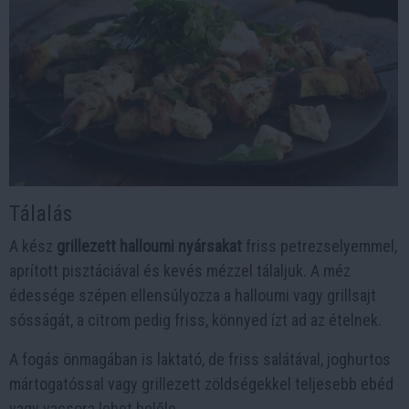
Tálalás
A kész
grillezett halloumi nyársakat
friss petrezselyemmel,
aprított pisztáciával és kevés mézzel tálaljuk. A méz
édessége szépen ellensúlyozza a halloumi vagy grillsajt
sósságát, a citrom pedig friss, könnyed ízt ad az ételnek.
A fogás önmagában is laktató, de friss salátával, joghurtos
mártogatóssal vagy grillezett zöldségekkel teljesebb ebéd
vagy vacsora lehet belőle.