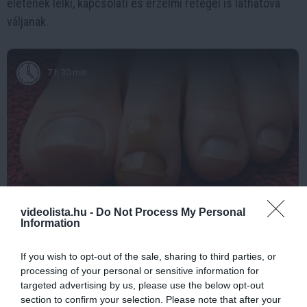
életének lelki, kapcsolati és érzelmi rétegei is láthatóvá
váljanak.
7 h 30 min
videolista.hu -
Do Not Process My Personal
Information
Fungus Is A Parasite, And It Dies From A Drop Of
Plain...
If you wish to opt-out of the sale, sharing to third parties, or
More
processing of your personal or sensitive information for
targeted advertising by us, please use the below opt-out
236
61
101
section to confirm your selection. Please note that after your