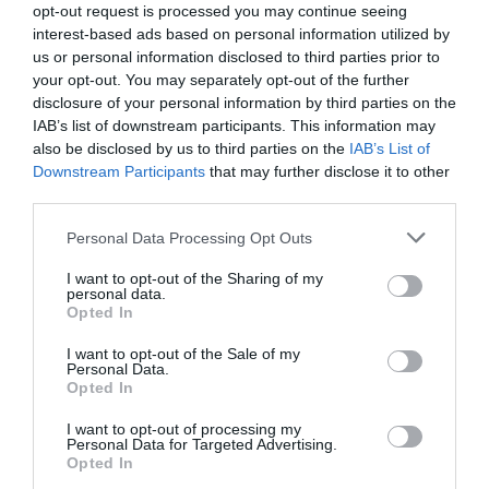
opt-out request is processed you may continue seeing
interest-based ads based on personal information utilized by
us or personal information disclosed to third parties prior to
2 h 6 min
your opt-out. You may separately opt-out of the further
disclosure of your personal information by third parties on the
IAB’s list of downstream participants. This information may
also be disclosed by us to third parties on the
IAB’s List of
Downstream Participants
that may further disclose it to other
third parties.
Please note that this website/app uses one or more Google
Personal Data Processing Opt Outs
services and may gather and store information including but
not limited to your visit or usage behaviour. You may click to
I want to opt-out of the Sharing of my
personal data.
grant or deny consent to Google and its third-party tags to
Fungus Dries Up And Falls Off After The First
Opted In
use your data for below specified purposes in below Google
Use
consent section.
I want to opt-out of the Sale of my
More
Personal Data.
Opted In
271
108
348
I want to opt-out of processing my
Personal Data for Targeted Advertising.
Opted In