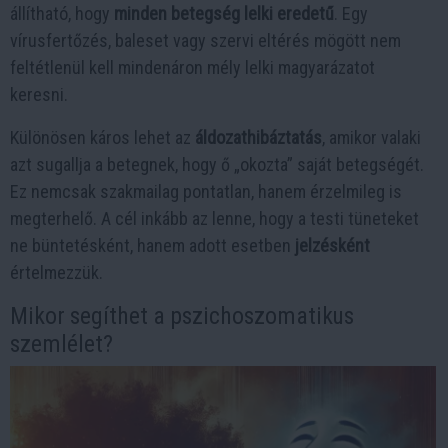
állítható, hogy
minden betegség lelki eredetű
. Egy
vírusfertőzés, baleset vagy szervi eltérés mögött nem
feltétlenül kell mindenáron mély lelki magyarázatot
keresni.
Különösen káros lehet az
áldozathibáztatás
, amikor valaki
azt sugallja a betegnek, hogy ő „okozta” saját betegségét.
Ez nemcsak szakmailag pontatlan, hanem érzelmileg is
megterhelő. A cél inkább az lenne, hogy a testi tüneteket
ne büntetésként, hanem adott esetben
jelzésként
értelmezzük.
Mikor segíthet a pszichoszomatikus
szemlélet?