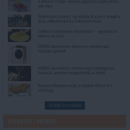
3 alma és 3 tojás: ennyire egyszerű a puha almás
pite titka
Stabilcoinos fizetés: így alakítja át a pénz világát a
Visa, a Mastercard és a Western Union
Cukkinis tojáslepény serpenyőben – egyszerű és
laktató vacsora
HONOR okostelefon-kamera vs mindennapi
fotózási igények
HONOR okostelefon mesterséges intelligencia
funkciók, amelyek megkönnyítik az életet
Kiszárad Magyarország: a talajban dőlhet el a
vízválság
További friss videók
Élő videók / Premier