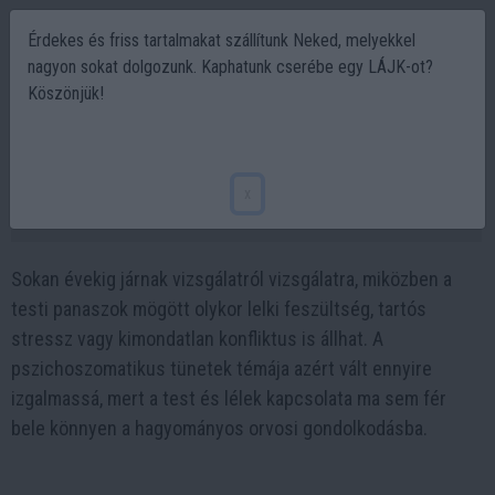
Érdekes és friss tartalmakat szállítunk Neked, melyekkel
nagyon sokat dolgozunk. Kaphatunk cserébe egy LÁJK-ot?
Köszönjük!
A tested nem hazudik: ezt üzenhetik a
pszichoszomatikus tünetek
x
2026-06-15 16:28
Sokan évekig járnak vizsgálatról vizsgálatra, miközben a
testi panaszok mögött olykor lelki feszültség, tartós
stressz vagy kimondatlan konfliktus is állhat. A
pszichoszomatikus tünetek témája azért vált ennyire
izgalmassá, mert a test és lélek kapcsolata ma sem fér
bele könnyen a hagyományos orvosi gondolkodásba.