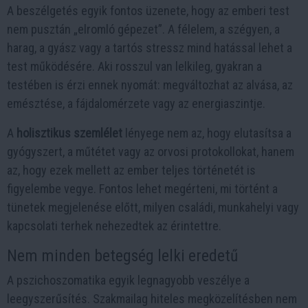
A beszélgetés egyik fontos üzenete, hogy az emberi test
nem pusztán „elromló gépezet”. A félelem, a szégyen, a
harag, a gyász vagy a tartós stressz mind hatással lehet a
test működésére. Aki rosszul van lelkileg, gyakran a
testében is érzi ennek nyomát: megváltozhat az alvása, az
emésztése, a fájdalomérzete vagy az energiaszintje.
A
holisztikus szemlélet
lényege nem az, hogy elutasítsa a
gyógyszert, a műtétet vagy az orvosi protokollokat, hanem
az, hogy ezek mellett az ember teljes történetét is
figyelembe vegye. Fontos lehet megérteni, mi történt a
tünetek megjelenése előtt, milyen családi, munkahelyi vagy
kapcsolati terhek nehezedtek az érintettre.
Nem minden betegség lelki eredetű
A pszichoszomatika egyik legnagyobb veszélye a
leegyszerűsítés. Szakmailag hiteles megközelítésben nem