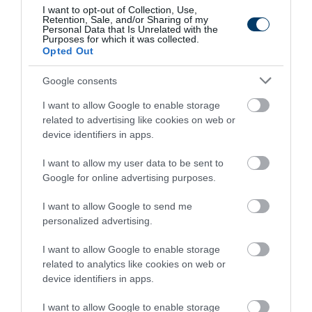
I want to opt-out of Collection, Use,
3 h 34 min
Retention, Sale, and/or Sharing of my
Personal Data that Is Unrelated with the
Purposes for which it was collected.
Opted Out
Google consents
I want to allow Google to enable storage
related to advertising like cookies on web or
device identifiers in apps.
I want to allow my user data to be sent to
This Simple Trick Removes All Parasites From
Google for online advertising purposes.
Your Body!
More
I want to allow Google to send me
personalized advertising.
406
123
262
I want to allow Google to enable storage
related to analytics like cookies on web or
device identifiers in apps.
6 h 37 min
I want to allow Google to enable storage