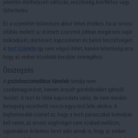
jelentős élethelyzeti változás, veszteség, konfliktus vagy
túlterhelés.
Ez a szemlélet különösen akkor lehet értékes, ha az orvosi
ellátás mellett az érintett szeretné jobban megérteni saját
működését, döntéseit, kapcsolatait és belső feszültségeit.
A
test üzenete
így nem végső ítélet, hanem lehetőség arra,
hogy az ember közelebb kerüljön önmagához.
Összegzés
A
pszichoszomatikus tünetek
témája nem
csodamagyarázat, hanem árnyalt gondolkodást igénylő
terület. A test és lélek kapcsolata valós, de nem minden
betegség vezethető vissza egyszerű lelki okokra. A
legfontosabb üzenet az, hogy a testi panaszokat komolyan
kell venni, az orvosi segítséget nem szabad mellőzni,
ugyanakkor érdemes teret adni annak is, hogy az ember