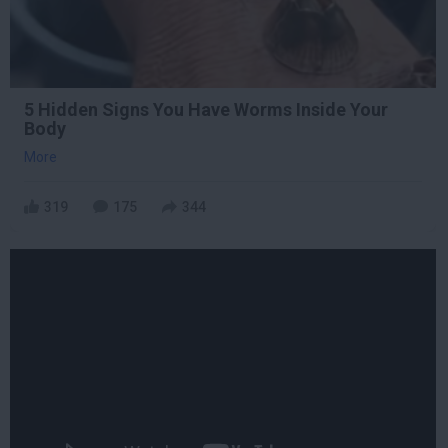
5 Hidden Signs You Have Worms Inside Your
Body
More
319
175
344