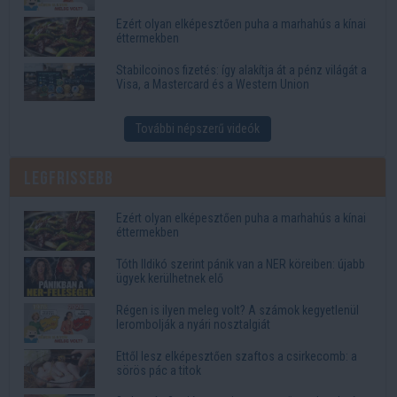
Ezért olyan elképesztően puha a marhahús a kínai
éttermekben
Stabilcoinos fizetés: így alakítja át a pénz világát a
Visa, a Mastercard és a Western Union
További népszerű videók
Legfrissebb
Ezért olyan elképesztően puha a marhahús a kínai
éttermekben
Tóth Ildikó szerint pánik van a NER köreiben: újabb
ügyek kerülhetnek elő
Régen is ilyen meleg volt? A számok kegyetlenül
lerombolják a nyári nosztalgiát
Ettől lesz elképesztően szaftos a csirkecomb: a
sörös pác a titok