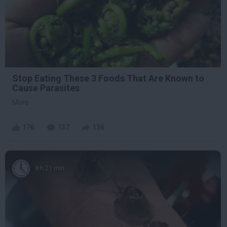
Stop Eating These 3 Foods That Are Known to
Cause Parasites
More
176
137
136
8 h 21 min