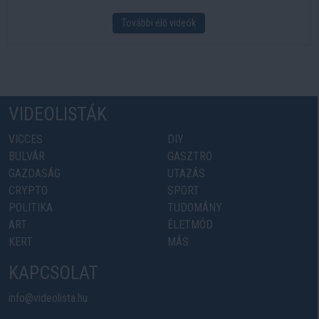
További élő videók
VIDEOLISTÁK
VICCES
DIY
BULVÁR
GASZTRO
GAZDASÁG
UTAZÁS
CRYPTO
SPORT
POLITIKA
TUDOMÁNY
ART
ÉLETMÓD
KERT
MÁS
KAPCSOLAT
info@videolista.hu