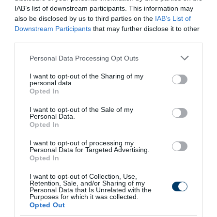
11 h 21 min
IAB’s list of downstream participants. This information may
also be disclosed by us to third parties on the
IAB’s List of
Downstream Participants
that may further disclose it to other
third parties.
Please note that this website/app uses one or more Google
Personal Data Processing Opt Outs
services and may gather and store information including but
not limited to your visit or usage behaviour. You may click to
I want to opt-out of the Sharing of my
personal data.
grant or deny consent to Google and its third-party tags to
Opted In
use your data for below specified purposes in below Google
consent section.
I want to opt-out of the Sale of my
One Teaspoon And All The Worms In The Body
Personal Data.
Die Instantly
Opted In
More
I want to opt-out of processing my
Personal Data for Targeted Advertising.
Opted In
493
88
335
I want to opt-out of Collection, Use,
Retention, Sale, and/or Sharing of my
Personal Data that Is Unrelated with the
Purposes for which it was collected.
8 h 42 min
Opted Out