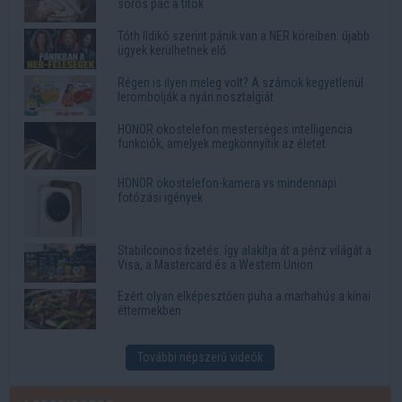
sörös pác a titok
Tóth Ildikó szerint pánik van a NER köreiben: újabb
ügyek kerülhetnek elő
Régen is ilyen meleg volt? A számok kegyetlenül
lerombolják a nyári nosztalgiát
HONOR okostelefon mesterséges intelligencia
funkciók, amelyek megkönnyítik az életet
HONOR okostelefon-kamera vs mindennapi
fotózási igények
Stabilcoinos fizetés: így alakítja át a pénz világát a
Visa, a Mastercard és a Western Union
Ezért olyan elképesztően puha a marhahús a kínai
éttermekben
További népszerű videók