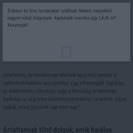
Érdekes és friss tartalmakat szállítunk Neked, melyekkel
nagyon sokat dolgozunk. Kaphatunk cserébe egy LÁJK-ot?
Köszönjük!
Ártatlan mindennapok halálos veszélyei:
Te is érintett lehetsz!
x
2024-11-08 10:27
Hihetetlen, de mindennapi életünk apró mozzanatai is
rejthetnek halálos veszélyeket. Egy elhanyagolt fogfájás,
az elektromos rollerezés vagy a látszólag ártalmatlan
horkolás is végzetes következményekhez vezethet. Vajon
tudjuk, mivel játszunk nap mint nap?
Ártatlannak tűnő dolgok, amik halálos