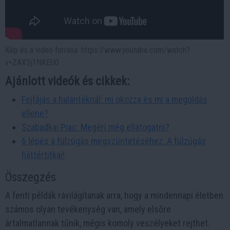
Kép és a videó forrása: https://www.youtube.com/watch?
v=ZAX3j1NKEU0
Ajánlott videók és cikkek:
Fejfájás a halántéknál: mi okozza és mi a megoldás
ellene?
Szabadkai Piac: Megéri még ellátogatni?
6 lépés a fülzúgás megszüntetéséhez. A fülzúgás
háttértitkai!
Összegzés
A fenti példák rávilágítanak arra, hogy a mindennapi életben
számos olyan tevékenység van, amely elsőre
ártalmatlannak tűnik, mégis komoly veszélyeket rejthet.