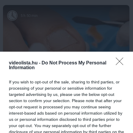
5 h 50 min
videolista.hu -
Do Not Process My Personal
Information
Fungus Dries Up And Falls Off After The First
If you wish to opt-out of the sale, sharing to third parties, or
Use
processing of your personal or sensitive information for
targeted advertising by us, please use the below opt-out
More
section to confirm your selection. Please note that after your
opt-out request is processed you may continue seeing
289
52
340
interest-based ads based on personal information utilized by
us or personal information disclosed to third parties prior to
your opt-out. You may separately opt-out of the further
disclosure of your personal information by third parties on the