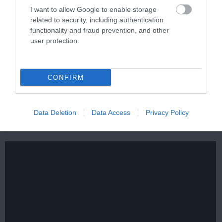
I want to allow Google to enable storage
related to security, including authentication
functionality and fraud prevention, and other
user protection.
5 Hidden Signs You Have Worms Inside Your
CONFIRM
Body
More
Data Deletion
Data Access
Privacy Policy
189
112
186