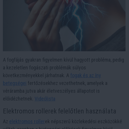
A fogfájás gyakran figyelmen kívül hagyott probléma, pedig
a kezeletlen fogászati problémák súlyos
következményekkel járhatnak. A
fogak és az íny
betegségei
fertőzésekhez vezethetnek, amelyek a
véráramba jutva akár életveszélyes állapotot is
előidézhetnek.
Videólista
Elektromos rollerek felelőtlen használata
Az
elektromos roller
ek népszerű közlekedési eszközökké