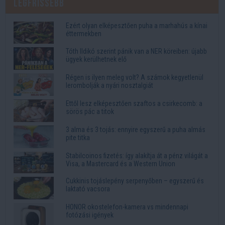
Legfrissebb
Ezért olyan elképesztően puha a marhahús a kínai
éttermekben
Tóth Ildikó szerint pánik van a NER köreiben: újabb
ügyek kerülhetnek elő
Régen is ilyen meleg volt? A számok kegyetlenül
lerombolják a nyári nosztalgiát
Ettől lesz elképesztően szaftos a csirkecomb: a
sörös pác a titok
3 alma és 3 tojás: ennyire egyszerű a puha almás
pite titka
Stabilcoinos fizetés: így alakítja át a pénz világát a
Visa, a Mastercard és a Western Union
Cukkinis tojáslepény serpenyőben – egyszerű és
laktató vacsora
HONOR okostelefon-kamera vs mindennapi
fotózási igények