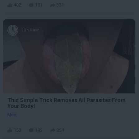
402
101
331
10 h 6 min
This Simple Trick Removes All Parasites From
Your Body!
More
153
192
354