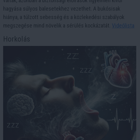
váltak, azonban a biztonsági előírások figyelmen kívül
hagyása súlyos balesetekhez vezethet. A bukósisak
hiánya, a túlzott sebesség és a közlekedési szabályok
megszegése mind növelik a sérülés kockázatát.
Videólista
Horkolás