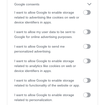
Google consents
I want to allow Google to enable storage
related to advertising like cookies on web or
device identifiers in apps.
I want to allow my user data to be sent to
Google for online advertising purposes.
Stop Eating These 3 Foods That Are Known to
I want to allow Google to send me
Cause Parasites
personalized advertising.
More
I want to allow Google to enable storage
related to analytics like cookies on web or
217
182
201
device identifiers in apps.
I want to allow Google to enable storage
related to functionality of the website or app.
5 h 56 min
I want to allow Google to enable storage
related to personalization.