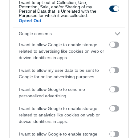
I want to opt-out of Collection, Use,
Retention, Sale, and/or Sharing of my
Personal Data that Is Unrelated with the
Purposes for which it was collected.
Opted Out
Google consents
This Simple Trick Removes All Parasites From
I want to allow Google to enable storage
Your Body!
related to advertising like cookies on web or
More
device identifiers in apps.
I want to allow my user data to be sent to
282
38
234
Google for online advertising purposes.
I want to allow Google to send me
personalized advertising.
10 h 17 min
I want to allow Google to enable storage
related to analytics like cookies on web or
device identifiers in apps.
I want to allow Google to enable storage