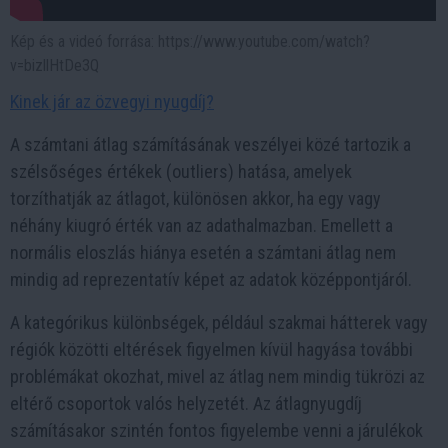
Kép és a videó forrása: https://www.youtube.com/watch?
v=bizllHtDe3Q
Kinek jár az özvegyi nyugdíj?
A számtani átlag számításának veszélyei közé tartozik a
szélsőséges értékek (outliers) hatása, amelyek
torzíthatják az átlagot, különösen akkor, ha egy vagy
néhány kiugró érték van az adathalmazban. Emellett a
normális eloszlás hiánya esetén a számtani átlag nem
mindig ad reprezentatív képet az adatok középpontjáról.
A kategórikus különbségek, például szakmai hátterek vagy
régiók közötti eltérések figyelmen kívül hagyása további
problémákat okozhat, mivel az átlag nem mindig tükrözi az
eltérő csoportok valós helyzetét. Az átlagnyugdíj
számításakor szintén fontos figyelembe venni a járulékok