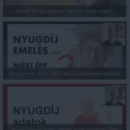
Özvegyi Nyugdíj igénylése - kinek jár özvegyi nyugdíj?
Nyugdíjemelés 2024 - Mitől függ a nyugdíj emelés nagysága?
Nyugdíj adategyeztetés - nyugdíj adatok lekérdezés online