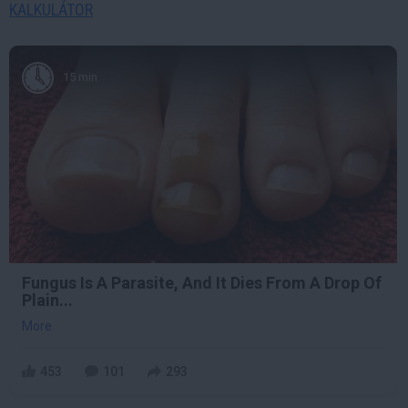
KALKULÁTOR
15 min
Fungus Is A Parasite, And It Dies From A Drop Of
Plain...
More
453
101
293