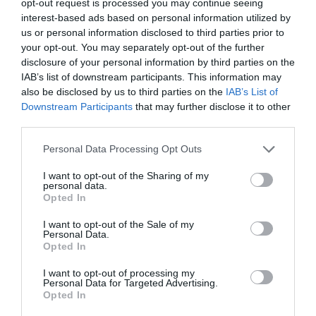
opt-out request is processed you may continue seeing
interest-based ads based on personal information utilized by
us or personal information disclosed to third parties prior to
your opt-out. You may separately opt-out of the further
disclosure of your personal information by third parties on the
IAB’s list of downstream participants. This information may
also be disclosed by us to third parties on the
IAB’s List of
Downstream Participants
that may further disclose it to other
third parties.
Stop Eating These 3 Foods That Are Known to
Cause Parasites
Please note that this website/app uses one or more Google
Personal Data Processing Opt Outs
More
services and may gather and store information including but
not limited to your visit or usage behaviour. You may click to
I want to opt-out of the Sharing of my
personal data.
grant or deny consent to Google and its third-party tags to
474
167
399
Opted In
use your data for below specified purposes in below Google
consent section.
I want to opt-out of the Sale of my
Personal Data.
Opted In
1 h 50 min
I want to opt-out of processing my
Personal Data for Targeted Advertising.
Opted In