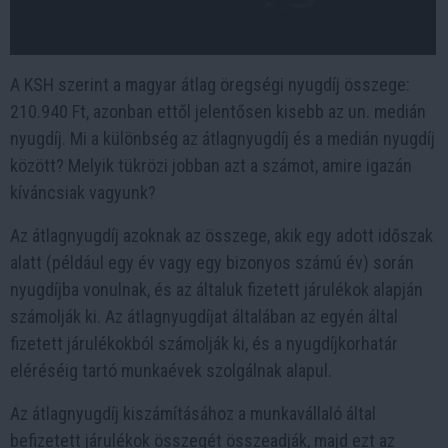
A KSH szerint a magyar átlag öregségi nyugdíj összege:
210.940 Ft, azonban ettől jelentősen kisebb az un. medián
nyugdíj. Mi a különbség az átlagnyugdíj és a medián nyugdíj
között? Melyik tükrözi jobban azt a számot, amire igazán
kíváncsiak vagyunk?
Az átlagnyugdíj azoknak az összege, akik egy adott időszak
alatt (például egy év vagy egy bizonyos számú év) során
nyugdíjba vonulnak, és az általuk fizetett járulékok alapján
számolják ki. Az átlagnyugdíjat általában az egyén által
fizetett járulékokból számolják ki, és a nyugdíjkorhatár
eléréséig tartó munkaévek szolgálnak alapul.
Az átlagnyugdíj kiszámításához a munkavállaló által
befizetett járulékok összegét összeadják, majd ezt az