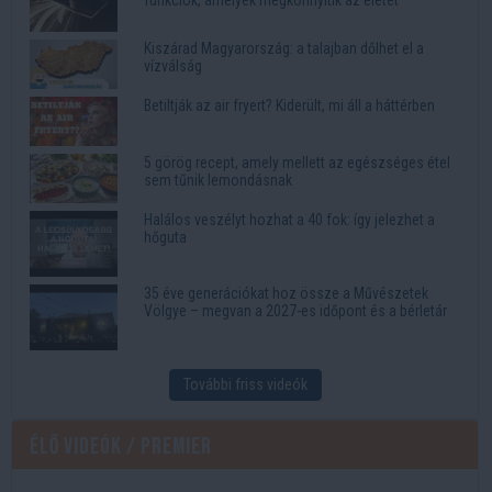
funkciók, amelyek megkönnyítik az életet
Kiszárad Magyarország: a talajban dőlhet el a
vízválság
Betiltják az air fryert? Kiderült, mi áll a háttérben
5 görög recept, amely mellett az egészséges étel
sem tűnik lemondásnak
Halálos veszélyt hozhat a 40 fok: így jelezhet a
hőguta
35 éve generációkat hoz össze a Művészetek
Völgye – megvan a 2027-es időpont és a bérletár
További friss videók
Élő videók / Premier