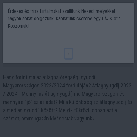
Érdekes és friss tartalmakat szállítunk Neked, melyekkel
nagyon sokat dolgozunk. Kaphatunk cserébe egy LÁJK-ot?
Köszönjük!
Átlagnyugdíj - átvernek minket a számok?
Számoljunk!
x
2023-12-10 18:01
Hány forint ma az átlagos öregségi nyugdíj
Magyarországon 2023/2024 fordulóján? Átlagnyugdíj 2023
/ 2024 - Mennyi az átlag nyugdíj ma Magyarországon és
mennyire "jó" ez az adat? Mi a különbség az átlagnyugdíj és
a medián nyugdíj között? Melyik tükrözi jobban azt a
számot, amire igazán kíváncsiak vagyunk?