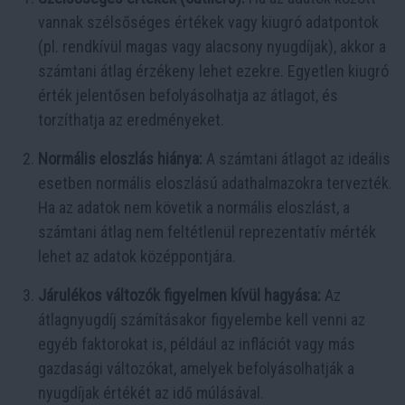
vannak szélsőséges értékek vagy kiugró adatpontok
(pl. rendkívül magas vagy alacsony nyugdíjak), akkor a
számtani átlag érzékeny lehet ezekre. Egyetlen kiugró
érték jelentősen befolyásolhatja az átlagot, és
torzíthatja az eredményeket.
Normális eloszlás hiánya:
A számtani átlagot az ideális
esetben normális eloszlású adathalmazokra tervezték.
Ha az adatok nem követik a normális eloszlást, a
számtani átlag nem feltétlenül reprezentatív mérték
lehet az adatok középpontjára.
Járulékos változók figyelmen kívül hagyása:
Az
átlagnyugdíj számításakor figyelembe kell venni az
egyéb faktorokat is, például az inflációt vagy más
gazdasági változókat, amelyek befolyásolhatják a
nyugdíjak értékét az idő múlásával.