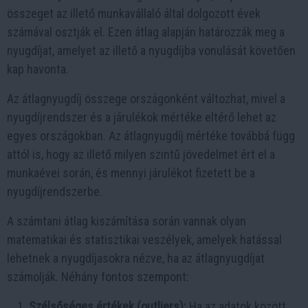
összeget az illető munkavállaló által dolgozott évek
számával osztják el. Ezen átlag alapján határozzák meg a
nyugdíjat, amelyet az illető a nyugdíjba vonulását követően
kap havonta.
Az átlagnyugdíj összege országonként változhat, mivel a
nyugdíjrendszer és a járulékok mértéke eltérő lehet az
egyes országokban. Az átlagnyugdíj mértéke továbbá függ
attól is, hogy az illető milyen szintű jövedelmet ért el a
munkaévei során, és mennyi járulékot fizetett be a
nyugdíjrendszerbe.
A számtani átlag kiszámítása során vannak olyan
matematikai és statisztikai veszélyek, amelyek hatással
lehetnek a nyugdíjasokra nézve, ha az átlagnyugdíjat
számolják. Néhány fontos szempont:
Szélsőséges értékek (outliers):
Ha az adatok között