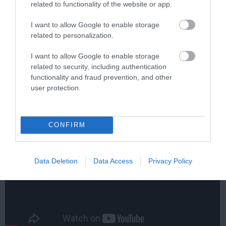
related to functionality of the website or app.
I want to allow Google to enable storage
related to personalization.
One Teaspoon And All The Worms In The Body
Die Instantly
I want to allow Google to enable storage
related to security, including authentication
More
functionality and fraud prevention, and other
user protection.
375
76
194
CONFIRM
Data Deletion
Data Access
Privacy Policy