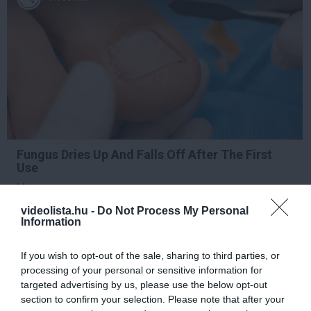
Fungus Dries Up And Falls Off After The First
Use
More
videolista.hu -
Do Not Process My Personal
Information
367
80
138
If you wish to opt-out of the sale, sharing to third parties, or
processing of your personal or sensitive information for
7 h 33 min
targeted advertising by us, please use the below opt-out
section to confirm your selection. Please note that after your