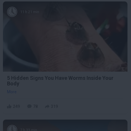
11 h 21 min
5 Hidden Signs You Have Worms Inside Your
Body
More
249
78
319
7 h 33 min