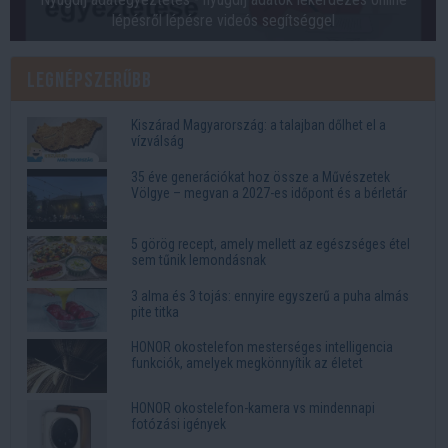
lépésről lépésre videós segítséggel
Legnépszerűbb
Kiszárad Magyarország: a talajban dőlhet el a
vízválság
35 éve generációkat hoz össze a Művészetek
Völgye – megvan a 2027-es időpont és a bérletár
5 görög recept, amely mellett az egészséges étel
sem tűnik lemondásnak
3 alma és 3 tojás: ennyire egyszerű a puha almás
pite titka
HONOR okostelefon mesterséges intelligencia
funkciók, amelyek megkönnyítik az életet
HONOR okostelefon-kamera vs mindennapi
fotózási igények