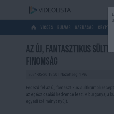
É
d
Vicces
Bulvár
Gazdaság
Crypto
Az Új, Fantasztikus Sültk
Finomság
2024-05-20 18:50
| Nézettség: 1796
Fedezd fel az új, fantasztikus sültkrumpli recep
az egész család kedvence lesz. A burgonya, a k
egyedi ízélményt nyújt.