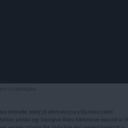
atch?v=zPxMdHAqMek
mos limonádé, amely jól ellensúlyozza a fűszeres ízeket.
ehérbor, például egy Sauvignon Blanc tökéletesen passzol az é
gos, enyhén citrusos IPA (India Pale Ale) remekül kiegészíti a