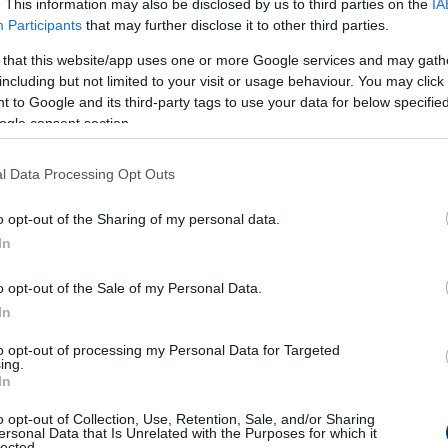
. This information may also be disclosed by us to third parties on the
IA
Participants
that may further disclose it to other third parties.
 that this website/app uses one or more Google services and may gath
including but not limited to your visit or usage behaviour. You may click 
 to Google and its third-party tags to use your data for below specifi
ogle consent section.
l Data Processing Opt Outs
o opt-out of the Sharing of my personal data.
In
o opt-out of the Sale of my Personal Data.
In
to opt-out of processing my Personal Data for Targeted
ing.
In
o opt-out of Collection, Use, Retention, Sale, and/or Sharing
ersonal Data that Is Unrelated with the Purposes for which it
lected.