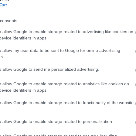
Out
.
 kend meg vékonyan az olajjal.
consents
sütőlapra egyenletesen elosztva, ügyelve arra, hogy ne érjen
o allow Google to enable storage related to advertising like cookies on
evice identifiers in apps.
 aranybarnára és ropogósra sülnek, félidőben forgatva őket.
o allow my user data to be sent to Google for online advertising
s.
nagy tálban, esetleg friss petrezselyemmel megszórva.
to allow Google to send me personalized advertising.
például aioli, édes-chili szósz, vagy akár fokhagymás joghurt.
o allow Google to enable storage related to analytics like cookies on
evice identifiers in apps.
o allow Google to enable storage related to functionality of the website
o allow Google to enable storage related to personalization.
9 h 17 min
3 h 42 min
o allow Google to enable storage related to security, including