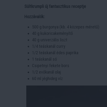
Sültkrumpli új fantasztikus receptje
Hozzávalók:
500 g burgonya (kb. 4 közepes méretű)
40 g kukoricakeményítő
40 g univerzális liszt
1/4 teáskanál curry
1/2 teáskanál édes paprika
1 teáskanál só
Csipetnyi fekete bors
1/2 evőkanál olaj
60 ml jéghideg víz