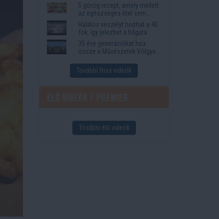
5 görög recept, amely mellett
az egészséges étel sem
tűnik lemondásnak
Halálos veszélyt hozhat a 40
fok: így jelezhet a hőguta
35 éve generációkat hoz
össze a Művészetek Völgye
– megvan a 2027-es időpont
és a bérletár
További friss videók
Élő videók / Premier
További élő videók