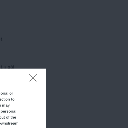
t.
t, a sót
sonal or
ection to
ou may
 personal
out of the
 downstream