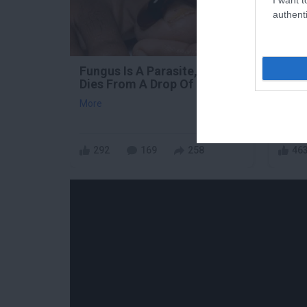
authenti
Fungus Is A Parasite, And It
No P
Dies From A Drop Of Plain...
Days 
More
More
292
169
258
46