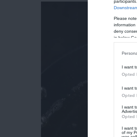
participants
Downstream 
Please note
information 
deny consent
in below Go
Persona
I want t
Opted 
I want t
Opted 
I want 
Advertis
Opted 
I want t
of my P
was col