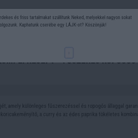
rdekes és friss tartalmakat szállítunk Neked, melyekkel nagyon sokat
olgozunk. Kaphatunk cserébe egy LÁJK-ot? Köszönjük!
Politika
Art
Kert
DIY
Gasztro
Utazás
Sport
x
rumpli Recept – Fűszeres Ropogós
tjét, amely különleges fűszerezéssel és ropogós állaggal garan
ukoricakeményítő, a curry és az édes paprika tökéletes kombin