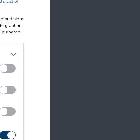
B’s List of
er and store
to grant or
ed purposes