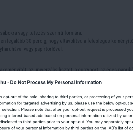
ábokra vagy tetszés szerinti formára.
n legalább 30 percig, hogy eltávolítsd a felesleges keményítő
haruhával vagy papírtörlővel.
eményítőt, az univerzális lisztet, a curryport, az édes papriká
.hu -
Do Not Process My Personal Information
to opt-out of the sale, sharing to third parties, or processing of your per
 a száraz hozzávalókhoz, hogy sűrű, de sima tésztát kapj. Ha
formation for targeted advertising by us, please use the below opt-out s
.
r selection. Please note that after your opt-out request is processed y
tába, majd jól forgasd át, hogy minden darab egyenletesen
eing interest-based ads based on personal information utilized by us or
disclosed to third parties prior to your opt-out. You may separately opt-
losure of your personal information by third parties on the IAB’s list of