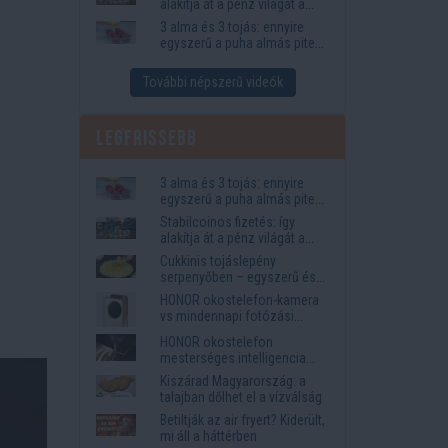
alakítja át a pénz világát a
Visa, a Mastercard és a
3 alma és 3 tojás: ennyire
Western Union
egyszerű a puha almás pite
titka
További népszerű videók
Legfrissebb
3 alma és 3 tojás: ennyire
egyszerű a puha almás pite
titka
Stabilcoinos fizetés: így
alakítja át a pénz világát a
Visa, a Mastercard és a
Cukkinis tojáslepény
Western Union
serpenyőben – egyszerű és
laktató vacsora
HONOR okostelefon-kamera
vs mindennapi fotózási
igények
HONOR okostelefon
mesterséges intelligencia
funkciók, amelyek
Kiszárad Magyarország: a
megkönnyítik az életet
talajban dőlhet el a vízválság
Betiltják az air fryert? Kiderült,
mi áll a háttérben