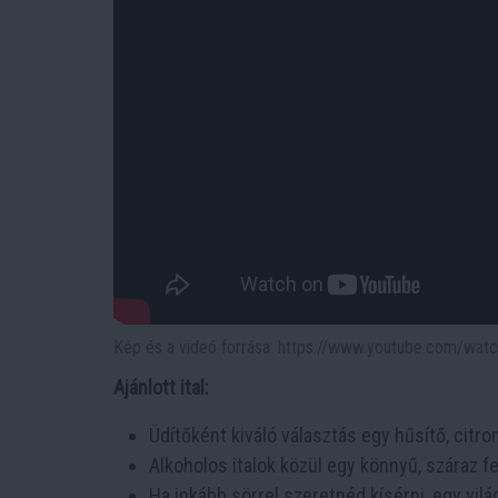
Kép és a videó forrása: https://www.youtube.com/w
Ajánlott ital:
Üdítőként kiváló választás egy hűsítő, citro
Alkoholos italok közül egy könnyű, száraz f
Ha inkább sörrel szeretnéd kísérni, egy vilá