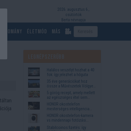
2026. augusztus 6.,
csütörtök
Berta névnapja
Tudomány
Életmód
más
Legnépszerűbb
Halálos veszélyt hozhat a 40
fok: így jelezhet a hőguta
35 éve generációkat hoz
össze a Művészetek Völgye
– megvan a 2027-es időpont
5 görög recept, amely mellett
és a bérletár
az egészséges étel sem
táltan
tűnik lemondásnak
HONOR okostelefon
ációja
mesterséges intelligencia
funkciók, amelyek
HONOR okostelefon-kamera
megkönnyítik az életet
vs mindennapi fotózási
igények
Stabilcoinos fizetés: így