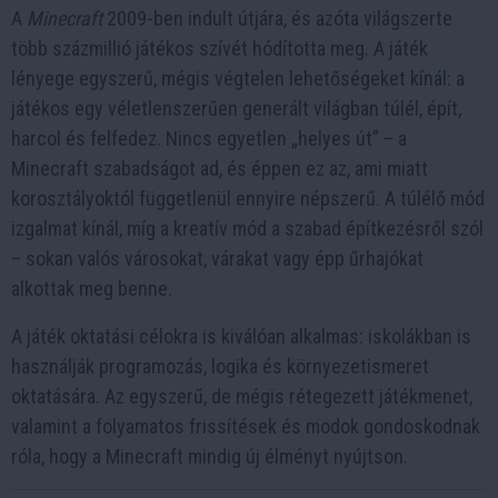
A
Minecraft
2009-ben indult útjára, és azóta világszerte
több százmillió játékos szívét hódította meg. A játék
lényege egyszerű, mégis végtelen lehetőségeket kínál: a
játékos egy véletlenszerűen generált világban túlél, épít,
harcol és felfedez. Nincs egyetlen „helyes út” – a
Minecraft szabadságot ad, és éppen ez az, ami miatt
korosztályoktól függetlenül ennyire népszerű. A túlélő mód
izgalmat kínál, míg a kreatív mód a szabad építkezésről szól
– sokan valós városokat, várakat vagy épp űrhajókat
alkottak meg benne.
A játék oktatási célokra is kiválóan alkalmas: iskolákban is
használják programozás, logika és környezetismeret
oktatására. Az egyszerű, de mégis rétegezett játékmenet,
valamint a folyamatos frissítések és modok gondoskodnak
róla, hogy a Minecraft mindig új élményt nyújtson.