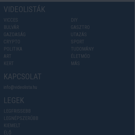
VIDEOLISTÁK
VICCES
DIY
BULVÁR
GASZTRO
GAZDASÁG
UTAZÁS
CRYPTO
SPORT
POLITIKA
TUDOMÁNY
ART
ÉLETMÓD
KERT
MÁS
KAPCSOLAT
info@videolista.hu
LEGEK
LEGFRISSEBB
LEGNÉPSZERŰBB
KIEMELT
ÉLŐ