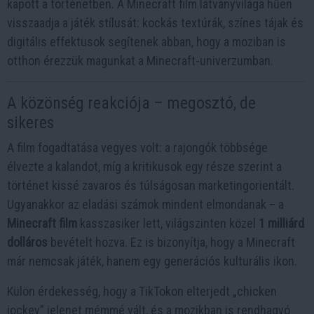
kapott a történetben. A Minecraft film látványvilága hűen
visszaadja a játék stílusát: kockás textúrák, színes tájak és
digitális effektusok segítenek abban, hogy a moziban is
otthon érezzük magunkat a Minecraft-univerzumban.
A közönség reakciója – megosztó, de
sikeres
A film fogadtatása vegyes volt: a rajongók többsége
élvezte a kalandot, míg a kritikusok egy része szerint a
történet kissé zavaros és túlságosan marketingorientált.
Ugyanakkor az eladási számok mindent elmondanak – a
Minecraft film
kasszasiker lett, világszinten közel
1 milliárd
dolláros
bevételt hozva. Ez is bizonyítja, hogy a Minecraft
már nemcsak játék, hanem egy generációs kulturális ikon.
Külön érdekesség, hogy a TikTokon elterjedt „chicken
jockey” jelenet mémmé vált, és a mozikban is rendhagyó