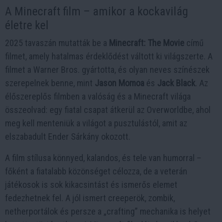
A Minecraft film – amikor a kockavilág
életre kel
2025 tavaszán mutatták be a
Minecraft: The Movie
című
filmet, amely hatalmas érdeklődést váltott ki világszerte. A
filmet a Warner Bros. gyártotta, és olyan neves színészek
szerepelnek benne, mint
Jason Momoa
és
Jack Black
. Az
élőszereplős filmben a valóság és a Minecraft világa
összeolvad: egy fiatal csapat átkerül az Overworldbe, ahol
meg kell menteniük a világot a pusztulástól, amit az
elszabadult Ender Sárkány okozott.
A film stílusa könnyed, kalandos, és tele van humorral –
főként a fiatalabb közönséget célozza, de a veterán
játékosok is sok kikacsintást és ismerős elemet
fedezhetnek fel. A jól ismert creeperök, zombik,
netherportálok és persze a „crafting” mechanika is helyet