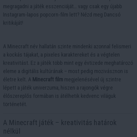
megragadni a játék esszenciáját… vagy csak egy újabb
Instagram-lapos popcorn-film lett? Nézd meg Dancsó
kritikáját!
A Minecraft név hallatán szinte mindenki azonnal felismeri
a kockás tájakat, a pixeles karaktereket és a végtelen
kreativitást. Ez a játék több mint egy évtizede meghatározó
eleme a digitális kultúrának – most pedig mozivásznon is
életre kelt. A
Minecraft film
megjelenésével új szintre
lépett a játék univerzuma, hiszen a rajongók végre
élőszereplős formában is átélhetik kedvenc világuk
történetét.
A Minecraft játék – kreativitás határok
nélkül