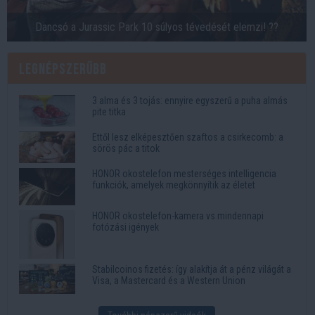
Dancsó a Jurassic Park 10 súlyos tévedését elemzi! ??
Legnépszerűbb
3 alma és 3 tojás: ennyire egyszerű a puha almás
pite titka
Ettől lesz elképesztően szaftos a csirkecomb: a
sörös pác a titok
HONOR okostelefon mesterséges intelligencia
funkciók, amelyek megkönnyítik az életet
HONOR okostelefon-kamera vs mindennapi
fotózási igények
Stabilcoinos fizetés: így alakítja át a pénz világát a
Visa, a Mastercard és a Western Union