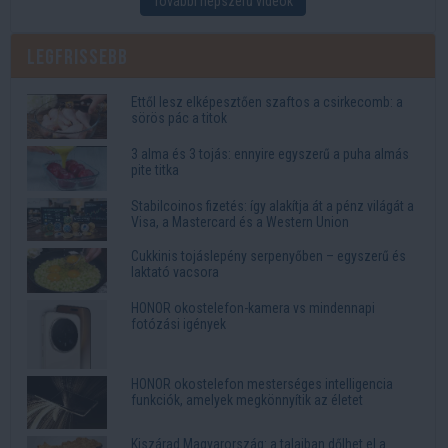
További népszerű videók
Legfrissebb
Ettől lesz elképesztően szaftos a csirkecomb: a
sörös pác a titok
3 alma és 3 tojás: ennyire egyszerű a puha almás
pite titka
Stabilcoinos fizetés: így alakítja át a pénz világát a
Visa, a Mastercard és a Western Union
Cukkinis tojáslepény serpenyőben – egyszerű és
laktató vacsora
HONOR okostelefon-kamera vs mindennapi
fotózási igények
HONOR okostelefon mesterséges intelligencia
funkciók, amelyek megkönnyítik az életet
Kiszárad Magyarország: a talajban dőlhet el a