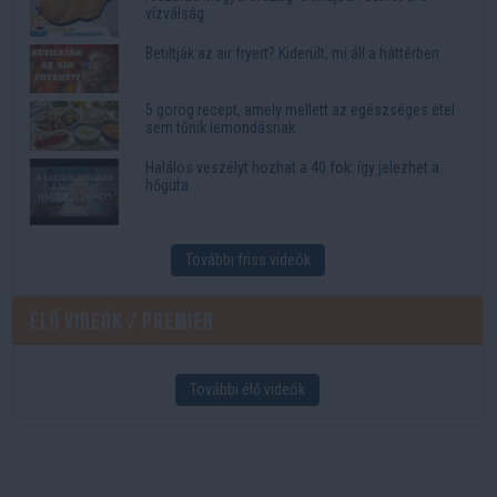
vízválság
Betiltják az air fryert? Kiderült, mi áll a háttérben
5 görög recept, amely mellett az egészséges étel
sem tűnik lemondásnak
Halálos veszélyt hozhat a 40 fok: így jelezhet a
hőguta
További friss videók
Élő videók / Premier
További élő videók