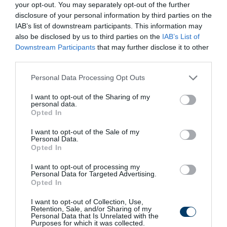
your opt-out. You may separately opt-out of the further
More
disclosure of your personal information by third parties on the
IAB’s list of downstream participants. This information may
463
101
392
also be disclosed by us to third parties on the
IAB’s List of
Downstream Participants
that may further disclose it to other
third parties.
7 h 39 min
Please note that this website/app uses one or more Google
Personal Data Processing Opt Outs
services and may gather and store information including but
not limited to your visit or usage behaviour. You may click to
I want to opt-out of the Sharing of my
personal data.
grant or deny consent to Google and its third-party tags to
Opted In
use your data for below specified purposes in below Google
consent section.
I want to opt-out of the Sale of my
Personal Data.
Opted In
I want to opt-out of processing my
Personal Data for Targeted Advertising.
Opted In
Stop Eating These 3 Foods That Are Known to
Cause Parasites
I want to opt-out of Collection, Use,
Retention, Sale, and/or Sharing of my
More
Personal Data that Is Unrelated with the
Purposes for which it was collected.