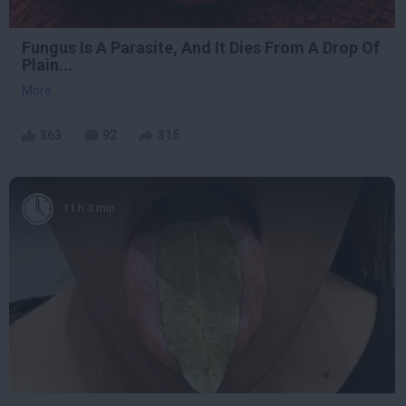
Fungus Is A Parasite, And It Dies From A Drop Of
Plain...
More
363
92
315
11 h 3 min