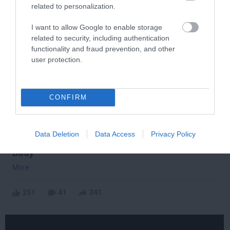
related to personalization.
I want to allow Google to enable storage
3 h 35 min
related to security, including authentication
functionality and fraud prevention, and other
user protection.
CONFIRM
Data Deletion
Data Access
Privacy Policy
5 Hidden Signs You Have Worms Inside Your
Body
More
251
41
341