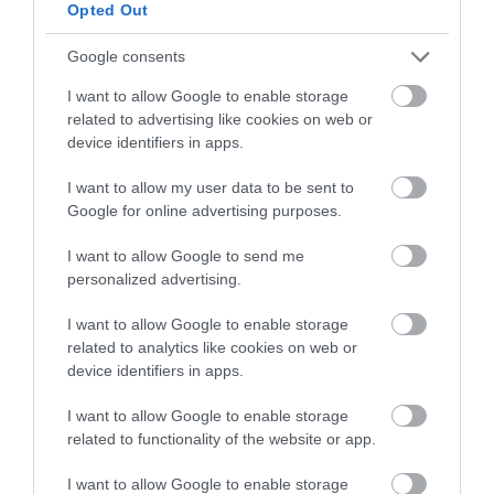
Opted Out
210
192
117
Google consents
I want to allow Google to enable storage
2 h 31 min
related to advertising like cookies on web or
device identifiers in apps.
I want to allow my user data to be sent to
Google for online advertising purposes.
I want to allow Google to send me
personalized advertising.
I want to allow Google to enable storage
related to analytics like cookies on web or
One Teaspoon And All The Worms In The Body
device identifiers in apps.
Die Instantly
More
I want to allow Google to enable storage
related to functionality of the website or app.
284
113
142
I want to allow Google to enable storage