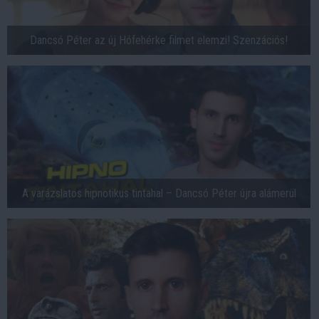
Dancsó Péter az új Hófehérke filmet elemzi! Szenzációs!
A varázslatos hipnotikus tintahal – Dancsó Péter újra alámerül