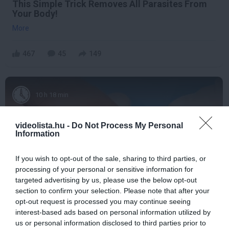
This Simple Trick Removes All Parasites From
Your Body!
More
467
45
149
10 h 18 min
videolista.hu -
Do Not Process My Personal
Information
If you wish to opt-out of the sale, sharing to third parties, or
processing of your personal or sensitive information for
targeted advertising by us, please use the below opt-out
section to confirm your selection. Please note that after your
opt-out request is processed you may continue seeing
Fungus Dries Up And Falls Off After The First
interest-based ads based on personal information utilized by
Use
us or personal information disclosed to third parties prior to