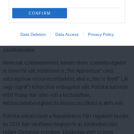
of Pennsylvania-n szerzett diplomát. Trump az
ingatlanpiacra lépve vált ismertté, jelentős projekteket
CONFIRM
valósított meg Manhattanben és más városokban is. A
nyolcvanas és kilencvenes években a Trump Organization
vezetőjeként több sikeres és kevésbé sikeres üzleti
Data Deletion
Data Access
Privacy Policy
vállalkozásba fogott, többek között kaszinókba és
üdülőhelyekbe.
Nemcsak üzletemberként, hanem tévés személyiségként
is ismertté vált, különösen a „The Apprentice” című
valóságshow műsorvezetőjeként, ahol a „You're fired!” („Ki
vagy rúgva!”) kifejezése védjegyévé vált. Politikai karrierje
előtt Trump már jelen volt a köztudatban,
médiaszemélyiségként és könyvszerzőként is aktív volt.
Politikai pályafutását a Republikánus Párt tagjaként kezdte,
és 2016-ban váratlanul megnyerte az elnökválasztást
Hillary Clintonnal szemben. Elnöksége alatt számos