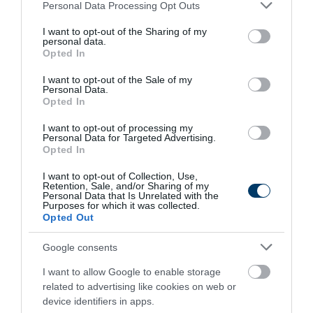
Please note that this website/app uses one or more Google
Personal Data Processing Opt Outs
services and may gather and store information including but
not limited to your visit or usage behaviour. You may click to
I want to opt-out of the Sharing of my
personal data.
grant or deny consent to Google and its third-party tags to
7 h 33 min
Opted In
use your data for below specified purposes in below Google
consent section.
I want to opt-out of the Sale of my
Personal Data.
Opted In
I want to opt-out of processing my
Personal Data for Targeted Advertising.
Opted In
I want to opt-out of Collection, Use,
Retention, Sale, and/or Sharing of my
Personal Data that Is Unrelated with the
One Teaspoon And All The Worms In The Body
Purposes for which it was collected.
Opted Out
Die Instantly
More
Google consents
I want to allow Google to enable storage
375
77
215
related to advertising like cookies on web or
device identifiers in apps.