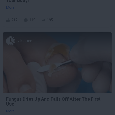
Your Body!
More
217
115
195
7 h 39 min
Fungus Dries Up And Falls Off After The First
Use
More