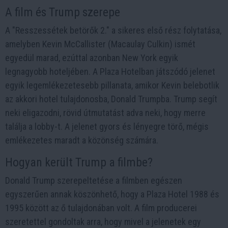
A film és Trump szerepe
A "Resszessétek betörők 2." a sikeres első rész folytatása,
amelyben Kevin McCallister (Macaulay Culkin) ismét
egyedül marad, ezúttal azonban New York egyik
legnagyobb hoteljében. A Plaza Hotelban játszódó jelenet
egyik legemlékezetesebb pillanata, amikor Kevin belebotlik
az akkori hotel tulajdonosba, Donald Trumpba. Trump segít
neki eligazodni, rövid útmutatást adva neki, hogy merre
találja a lobby-t. A jelenet gyors és lényegre törő, mégis
emlékezetes maradt a közönség számára.
Hogyan került Trump a filmbe?
Donald Trump szerepeltetése a filmben egészen
egyszerűen annak köszönhető, hogy a Plaza Hotel 1988 és
1995 között az ő tulajdonában volt. A film producerei
szeretettel gondoltak arra, hogy mivel a jelenetek egy