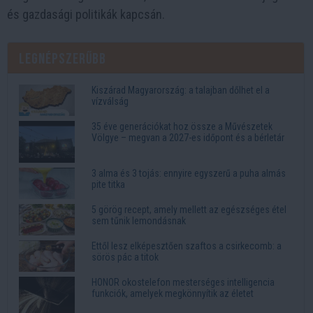
és gazdasági politikák kapcsán.
Legnépszerűbb
Kiszárad Magyarország: a talajban dőlhet el a
vízválság
35 éve generációkat hoz össze a Művészetek
Völgye – megvan a 2027-es időpont és a bérletár
3 alma és 3 tojás: ennyire egyszerű a puha almás
pite titka
5 görög recept, amely mellett az egészséges étel
sem tűnik lemondásnak
Ettől lesz elképesztően szaftos a csirkecomb: a
sörös pác a titok
HONOR okostelefon mesterséges intelligencia
funkciók, amelyek megkönnyítik az életet