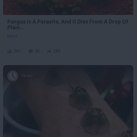
Fungus Is A Parasite, And It Dies From A Drop Of
Plain...
More
291
40
283
28 min