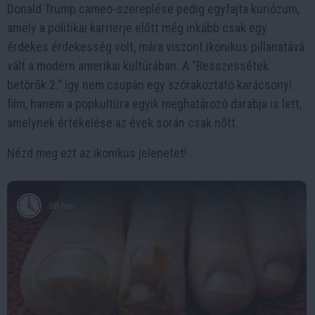
Donald Trump cameo-szereplése pedig egyfajta kuriózum,
amely a politikai karrierje előtt még inkább csak egy
érdekes érdekesség volt, mára viszont ikonikus pillanatává
vált a modern amerikai kultúrában. A "Resszessétek
betörők 2." így nem csupán egy szórakoztató karácsonyi
film, hanem a popkultúra egyik meghatározó darabja is lett,
amelynek értékelése az évek során csak nőtt.
Nézd meg ezt az ikonikus jelenetet!
38 min