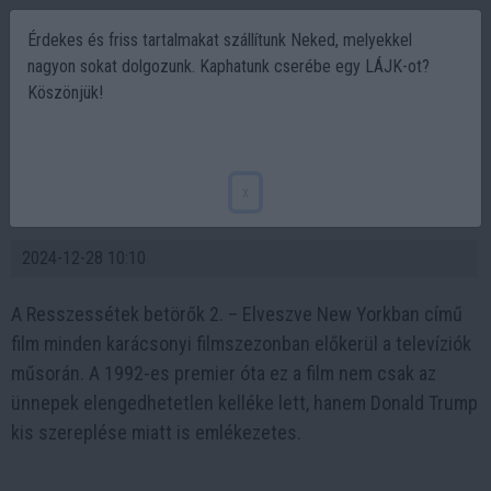
Érdekes és friss tartalmakat szállítunk Neked, melyekkel
nagyon sokat dolgozunk. Kaphatunk cserébe egy LÁJK-ot?
Köszönjük!
Donald Trump a Resszessétek betörők 2.
filmben: Egy kis szerep, amely ikonikussá
x
vált
2024-12-28 10:10
A Resszessétek betörők 2. – Elveszve New Yorkban című
film minden karácsonyi filmszezonban előkerül a televíziók
műsorán. A 1992-es premier óta ez a film nem csak az
ünnepek elengedhetetlen kelléke lett, hanem Donald Trump
kis szereplése miatt is emlékezetes.