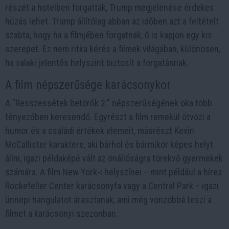
részét a hotelben forgatták, Trump megjelenése érdekes
húzás lehet. Trump állítólag abban az időben azt a feltételt
szabta, hogy ha a filmjében forgatnak, ő is kapjon egy kis
szerepet. Ez nem ritka kérés a filmek világában, különösen,
ha valaki jelentős helyszínt biztosít a forgatásnak.
A film népszerűsége karácsonykor
A "Resszessétek betörők 2." népszerűségének oka több
tényezőben keresendő. Egyrészt a film remekül ötvözi a
humor és a családi értékek elemeit, másrészt Kevin
McCallister karaktere, aki bárhol és bármikor képes helyt
állni, igazi példaképé vált az önállóságra törekvő gyermekek
számára. A film New York-i helyszínei – mint például a híres
Rockefeller Center karácsonyfa vagy a Central Park – igazi
ünnepi hangulatot árasztanak, ami még vonzóbbá teszi a
filmet a karácsonyi szezonban.