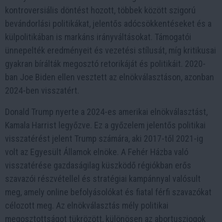
kontroversiális döntést hozott, többek között szigorú
bevándorlási politikákat, jelentős adócsökkentéseket és a
külpolitikában is markáns irányváltásokat. Támogatói
ünnepelték eredményeit és vezetési stílusát, míg kritikusai
gyakran bírálták megosztó retorikáját és politikáit. 2020-
ban Joe Biden ellen vesztett az elnökválasztáson, azonban
2024-ben visszatért.
Donald Trump nyerte a 2024-es amerikai elnökválasztást,
Kamala Harrist legyőzve. Ez a győzelem jelentős politikai
visszatérést jelent Trump számára, aki 2017-től 2021-ig
volt az Egyesült Államok elnöke. A Fehér Házba való
visszatérése gazdaságilag küszködő régiókban erős
szavazói részvétellel és stratégiai kampánnyal valósult
meg, amely online befolyásolókat és fiatal férfi szavazókat
célozott meg. Az elnökválasztás mély politikai
megosztottságot tükrözött, különösen az abortuszjogok