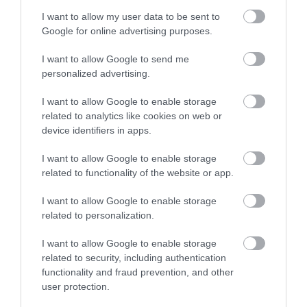
I want to allow my user data to be sent to
Google for online advertising purposes.
I want to allow Google to send me
personalized advertising.
I want to allow Google to enable storage
related to analytics like cookies on web or
device identifiers in apps.
I want to allow Google to enable storage
Kép és a videó forrása: https://www.youtube.com/watch?
related to functionality of the website or app.
v=OOK3lltE3OU
I want to allow Google to enable storage
Donald Trumpról röviden
related to personalization.
Donald Trump, aki eredetileg ingatlanmágnás és
I want to allow Google to enable storage
médiaperszonalitás volt, az Egyesült Államok 45. elnöke,
related to security, including authentication
hivatali ideje 2017-től 2021-ig tartott. New Yorkban
functionality and fraud prevention, and other
user protection.
született 1946-ban, és a Wharton School of the University