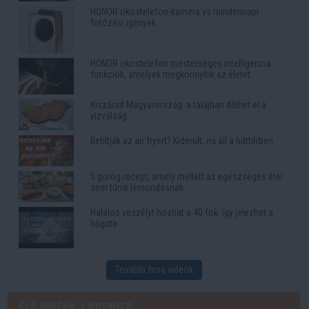
HONOR okostelefon-kamera vs mindennapi
fotózási igények
HONOR okostelefon mesterséges intelligencia
funkciók, amelyek megkönnyítik az életet
Kiszárad Magyarország: a talajban dőlhet el a
vízválság
Betiltják az air fryert? Kiderült, mi áll a háttérben
5 görög recept, amely mellett az egészséges étel
sem tűnik lemondásnak
Halálos veszélyt hozhat a 40 fok: így jelezhet a
hőguta
További friss videók
Élő videók / Premier