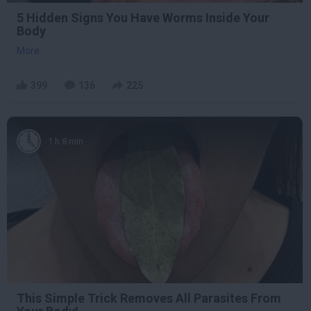
5 Hidden Signs You Have Worms Inside Your
Body
More
399
136
225
1 h 8 min
This Simple Trick Removes All Parasites From