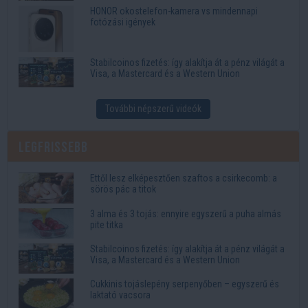
HONOR okostelefon-kamera vs mindennapi
fotózási igények
Stabilcoinos fizetés: így alakítja át a pénz világát a
Visa, a Mastercard és a Western Union
További népszerű videók
Legfrissebb
Ettől lesz elképesztően szaftos a csirkecomb: a
sörös pác a titok
3 alma és 3 tojás: ennyire egyszerű a puha almás
pite titka
Stabilcoinos fizetés: így alakítja át a pénz világát a
Visa, a Mastercard és a Western Union
Cukkinis tojáslepény serpenyőben – egyszerű és
laktató vacsora