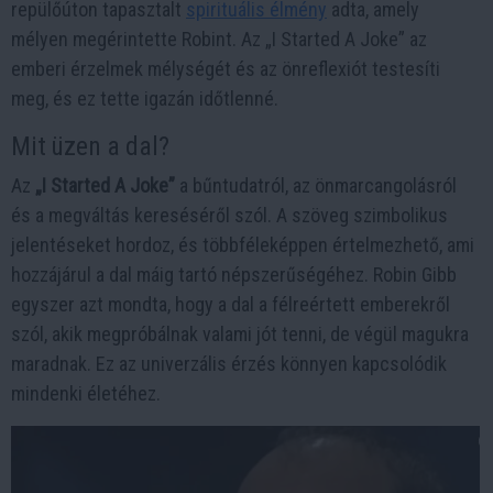
repülőúton tapasztalt
spirituális élmény
adta, amely
mélyen megérintette Robint. Az „I Started A Joke” az
emberi érzelmek mélységét és az önreflexiót testesíti
meg, és ez tette igazán időtlenné.
Mit üzen a dal?
Az
„I Started A Joke”
a bűntudatról, az önmarcangolásról
és a megváltás kereséséről szól. A szöveg szimbolikus
jelentéseket hordoz, és többféleképpen értelmezhető, ami
hozzájárul a dal máig tartó népszerűségéhez. Robin Gibb
egyszer azt mondta, hogy a dal a félreértett emberekről
szól, akik megpróbálnak valami jót tenni, de végül magukra
maradnak. Ez az univerzális érzés könnyen kapcsolódik
mindenki életéhez.