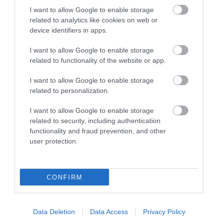
More
I want to allow Google to enable storage
related to analytics like cookies on web or
device identifiers in apps.
192
134
315
I want to allow Google to enable storage
related to functionality of the website or app.
11 h 9 min
I want to allow Google to enable storage
related to personalization.
I want to allow Google to enable storage
related to security, including authentication
functionality and fraud prevention, and other
user protection.
CONFIRM
One Teaspoon And All The Worms In The Body
Die Instantly
More
Data Deletion
Data Access
Privacy Policy