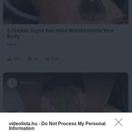
5 Hidden Signs You Have Worms Inside Your
Body
More
459
66
320
8 h 6 min
videolista.hu -
Do Not Process My Personal
Information