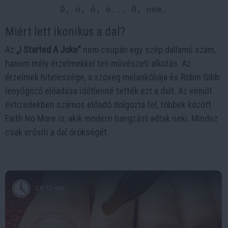
Miért lett ikonikus a dal?
Az
„I Started A Joke”
nem csupán egy szép dallamú szám,
hanem mély érzelmekkel teli művészeti alkotás. Az
érzelmek hitelessége, a szöveg melankóliája és Robin Gibb
lenyűgöző előadása időtlenné tették ezt a dalt. Az elmúlt
évtizedekben számos előadó dolgozta fel, többek között
Faith No More is, akik modern hangzást adtak neki. Mindez
csak erősíti a dal örökségét.
2 h 12 min