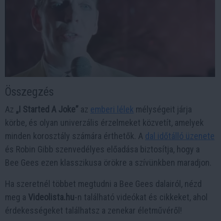
Összegzés
Az
„I Started A Joke”
az
emberi lélek
mélységeit járja
körbe, és olyan univerzális érzelmeket közvetít, amelyek
minden korosztály számára érthetők. A
dal időtálló üzenete
és Robin Gibb szenvedélyes előadása biztosítja, hogy a
Bee Gees ezen klasszikusa örökre a szívünkben maradjon.
Ha szeretnél többet megtudni a Bee Gees dalairól, nézd
meg a
Videolista.hu
-n található videókat és cikkeket, ahol
érdekességeket találhatsz a zenekar életművéről!