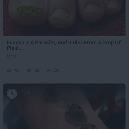
Fungus Is A Parasite, And It Dies From A Drop Of
Plain...
More
190
153
220
1 h 27 min