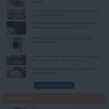
pite titka
5 görög recept, amely mellett az egészséges étel
sem tűnik lemondásnak
HONOR okostelefon mesterséges intelligencia
funkciók, amelyek megkönnyítik az életet
HONOR okostelefon-kamera vs mindennapi
fotózási igények
Stabilcoinos fizetés: így alakítja át a pénz világát a
Visa, a Mastercard és a Western Union
Ettől lesz elképesztően szaftos a csirkecomb: a
sörös pác a titok
További népszerű videók
Legfrissebb