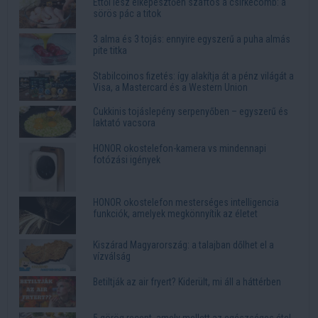
Ettől lesz elképesztően szaftos a csirkecomb: a
sörös pác a titok
3 alma és 3 tojás: ennyire egyszerű a puha almás
pite titka
Stabilcoinos fizetés: így alakítja át a pénz világát a
Visa, a Mastercard és a Western Union
Cukkinis tojáslepény serpenyőben – egyszerű és
laktató vacsora
HONOR okostelefon-kamera vs mindennapi
fotózási igények
HONOR okostelefon mesterséges intelligencia
funkciók, amelyek megkönnyítik az életet
Kiszárad Magyarország: a talajban dőlhet el a
vízválság
Betiltják az air fryert? Kiderült, mi áll a háttérben