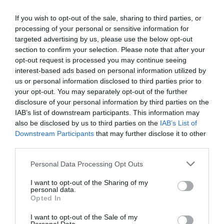
If you wish to opt-out of the sale, sharing to third parties, or
This Simple Trick Removes All Parasites From
processing of your personal or sensitive information for
Your Body!
targeted advertising by us, please use the below opt-out
section to confirm your selection. Please note that after your
More
opt-out request is processed you may continue seeing
interest-based ads based on personal information utilized by
375
103
152
us or personal information disclosed to third parties prior to
your opt-out. You may separately opt-out of the further
disclosure of your personal information by third parties on the
IAB’s list of downstream participants. This information may
8 h 18 min
also be disclosed by us to third parties on the
IAB’s List of
Downstream Participants
that may further disclose it to other
third parties.
Please note that this website/app uses one or more Google
Personal Data Processing Opt Outs
services and may gather and store information including but
not limited to your visit or usage behaviour. You may click to
I want to opt-out of the Sharing of my
personal data.
grant or deny consent to Google and its third-party tags to
Opted In
use your data for below specified purposes in below Google
consent section.
I want to opt-out of the Sale of my