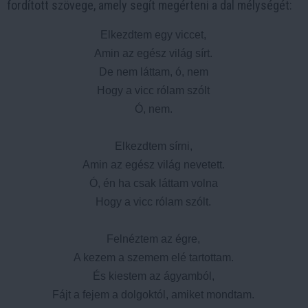
fordított szövege, amely segít megérteni a dal mélységét:
Elkezdtem egy viccet,

Amin az egész világ sírt.

De nem láttam, ó, nem

Hogy a vicc rólam szólt

Ó, nem.

Elkezdtem sírni,

Amin az egész világ nevetett.

Ó, én ha csak láttam volna

Hogy a vicc rólam szólt.

Felnéztem az égre,

A kezem a szemem elé tartottam.

És kiestem az ágyamból,

Fájt a fejem a dolgoktól, amiket mondtam.
