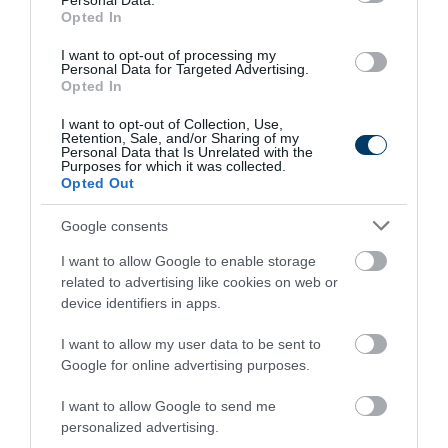
Personal Data.
Fungus Dries Up And Falls Off After The First
Opted In
Use
I want to opt-out of processing my
More
Personal Data for Targeted Advertising.
Opted In
292
200
326
I want to opt-out of Collection, Use,
Retention, Sale, and/or Sharing of my
Personal Data that Is Unrelated with the
Purposes for which it was collected.
Opted Out
3 h 24 min
Google consents
I want to allow Google to enable storage
related to advertising like cookies on web or
device identifiers in apps.
I want to allow my user data to be sent to
Google for online advertising purposes.
I want to allow Google to send me
Stop Eating These 3 Foods That Are Known to
personalized advertising.
Cause Parasites