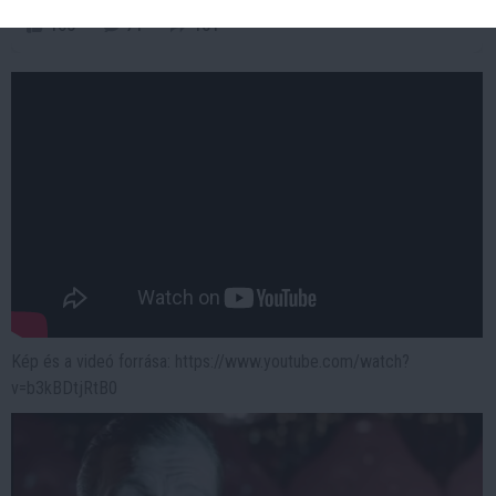
165
71
151
Kép és a videó forrása: https://www.youtube.com/watch?
v=b3kBDtjRtB0