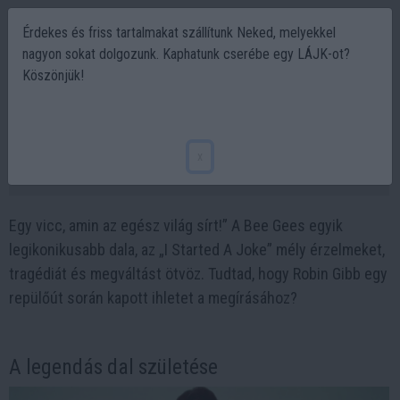
Érdekes és friss tartalmakat szállítunk Neked, melyekkel
nagyon sokat dolgozunk. Kaphatunk cserébe egy LÁJK-ot?
Köszönjük!
Elkezdtem egy viccet, ami nem is olyan
vicces. Egy dal, ami megríkatta a világot!
x
2025-01-25 09:19
Egy vicc, amin az egész világ sírt!” A Bee Gees egyik
legikonikusabb dala, az „I Started A Joke” mély érzelmeket,
tragédiát és megváltást ötvöz. Tudtad, hogy Robin Gibb egy
repülőút során kapott ihletet a megírásához?
A legendás dal születése