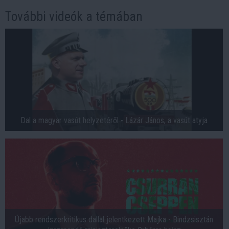
További videók a témában
Dal a magyar vasút helyzetéről - Lázár János, a vasút atyja
Újabb rendszerkritikus dallal jelentkezett Majka - Bindzsisztán