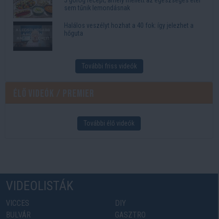
5 görög recept, amely mellett az egészséges étel
sem tűnik lemondásnak
Halálos veszélyt hozhat a 40 fok: így jelezhet a
hőguta
További friss videók
Élő videók / Premier
További élő videók
VIDEOLISTÁK
VICCES
DIY
BULVÁR
GASZTRO