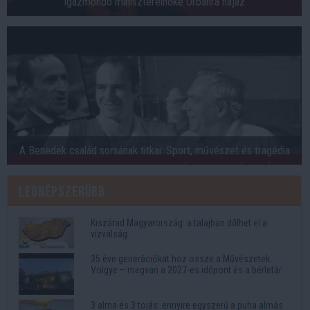
igazmondó miniszterelnőke Orbánra hajaz
A Benedek család sorsának titkai: Sport, művészet és tragédia
Legnépszerűbb
Kiszárad Magyarország: a talajban dőlhet el a
vízválság
35 éve generációkat hoz össze a Művészetek
Völgye – megvan a 2027-es időpont és a bérletár
3 alma és 3 tojás: ennyire egyszerű a puha almás