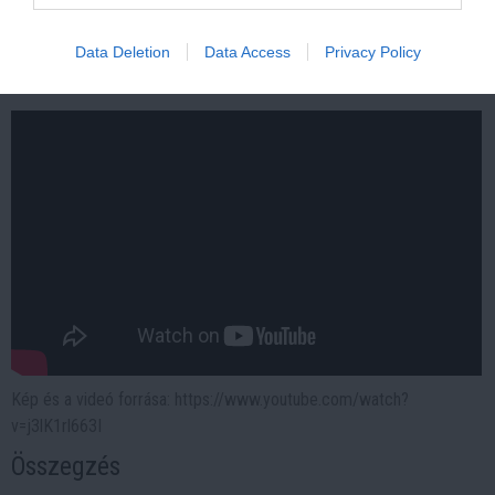
More
Data Deletion
Data Access
Privacy Policy
151
83
319
Kép és a videó forrása: https://www.youtube.com/watch?
v=j3lK1rl663I
Összegzés