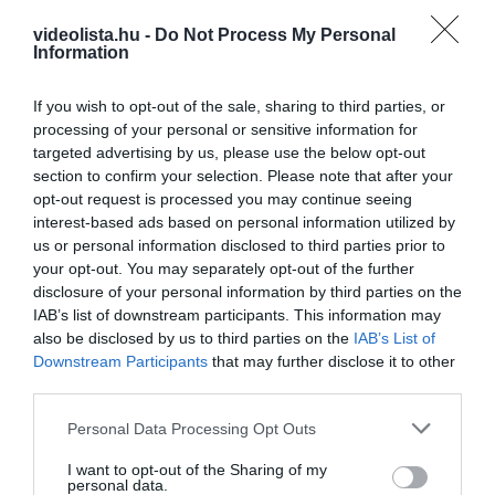
videolista.hu -
Do Not Process My Personal
Information
Fungus Dries Up And Falls Off After The First
If you wish to opt-out of the sale, sharing to third parties, or
Use
processing of your personal or sensitive information for
targeted advertising by us, please use the below opt-out
More
section to confirm your selection. Please note that after your
opt-out request is processed you may continue seeing
317
127
323
interest-based ads based on personal information utilized by
us or personal information disclosed to third parties prior to
your opt-out. You may separately opt-out of the further
disclosure of your personal information by third parties on the
6 h 1 min
IAB’s list of downstream participants. This information may
also be disclosed by us to third parties on the
IAB’s List of
Downstream Participants
that may further disclose it to other
third parties.
Please note that this website/app uses one or more Google
Personal Data Processing Opt Outs
services and may gather and store information including but
not limited to your visit or usage behaviour. You may click to
I want to opt-out of the Sharing of my
personal data.
grant or deny consent to Google and its third-party tags to