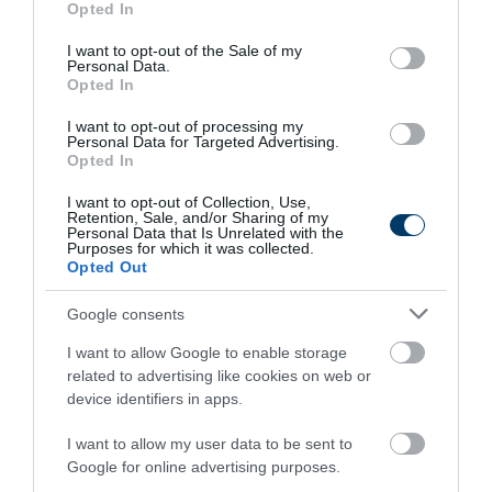
Opted In
use your data for below specified purposes in below Google
consent section.
I want to opt-out of the Sale of my
Stop Eating These 3 Foods That Are Known to
Personal Data.
Cause Parasites
Opted In
More
I want to opt-out of processing my
Personal Data for Targeted Advertising.
Opted In
486
91
315
I want to opt-out of Collection, Use,
Retention, Sale, and/or Sharing of my
Personal Data that Is Unrelated with the
Purposes for which it was collected.
1 h 9 min
Opted Out
Google consents
I want to allow Google to enable storage
related to advertising like cookies on web or
device identifiers in apps.
I want to allow my user data to be sent to
Google for online advertising purposes.