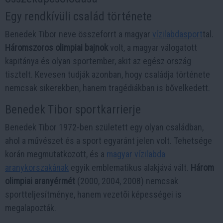
Egy rendkívüli család története
Benedek Tibor neve összeforrt a magyar
vízilabdasport
tal.
Háromszoros olimpiai bajnok
volt, a magyar válogatott
kapitánya és olyan sportember, akit az egész ország
tisztelt. Kevesen tudják azonban, hogy családja története
nemcsak sikerekben, hanem tragédiákban is bővelkedett.
Benedek Tibor sportkarrierje
Benedek Tibor 1972-ben született egy olyan családban,
ahol a művészet és a sport egyaránt jelen volt. Tehetsége
korán megmutatkozott, és a
magyar vízilabda
aranykorszakának
egyik emblematikus alakjává vált.
Három
olimpiai aranyérmét
(2000, 2004, 2008) nemcsak
sportteljesítménye, hanem vezetõi képességei is
megalapozták.