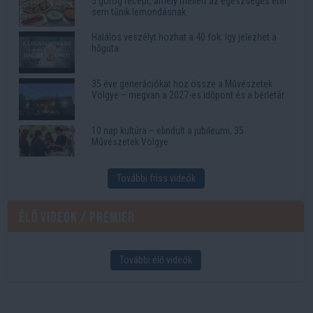
5 görög recept, amely mellett az egészséges étel
sem tűnik lemondásnak
Halálos veszélyt hozhat a 40 fok: így jelezhet a
hőguta
35 éve generációkat hoz össze a Művészetek
Völgye – megvan a 2027-es időpont és a bérletár
10 nap kultúra – elindult a jubileumi, 35.
Művészetek Völgye
További friss videók
Élő videók / Premier
További élő videók