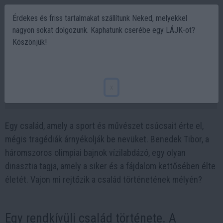
Érdekes és friss tartalmakat szállítunk Neked, melyekkel
nagyon sokat dolgozunk. Kaphatunk cserébe egy LÁJK-ot?
Köszönjük!
A Benedek család sorsának titkai: Sport,
művészet és tragédia
x
2025-01-10 07:26
Egy család, amely a sport és művészet csúcsait érte el,
mégis tragédiák árnyékolják be nevüket. Benedek Tibor, a
háromszoros olimpiai bajnok vízilabdázó, egy olyan
dinasztia tagja, amely a siker és a fájdalom kettősében élte
életét. Vajon mi rejtőzik a család történetének mélyén?
Egy rendkívüli család története. A