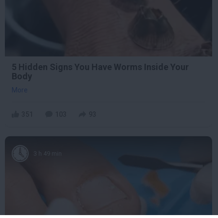
5 Hidden Signs You Have Worms Inside Your
Body
More
351
103
93
3 h 49 min