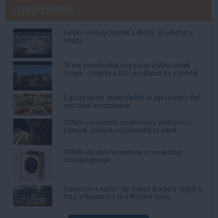
Legnépszerűbb
Halálos veszélyt hozhat a 40 fok: így jelezhet a
hőguta
35 éve generációkat hoz össze a Művészetek
Völgye – megvan a 2027-es időpont és a bérletár
5 görög recept, amely mellett az egészséges étel
sem tűnik lemondásnak
HONOR okostelefon mesterséges intelligencia
funkciók, amelyek megkönnyítik az életet
HONOR okostelefon-kamera vs mindennapi
fotózási igények
Stabilcoinos fizetés: így alakítja át a pénz világát a
Visa, a Mastercard és a Western Union