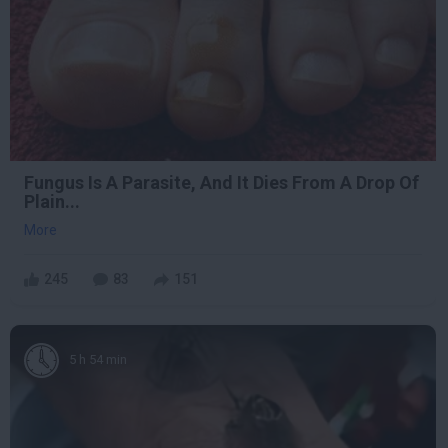
Fungus Is A Parasite, And It Dies From A Drop Of
Plain...
More
245
83
151
5 h 54 min