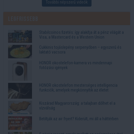
További népszerű videók
Legfrissebb
Stabilcoinos fizetés: így alakítja át a pénz világát a
Visa, a Mastercard és a Western Union
Cukkinis tojáslepény serpenyőben – egyszerű és
laktató vacsora
HONOR okostelefon-kamera vs mindennapi
fotózási igények
HONOR okostelefon mesterséges intelligencia
funkciók, amelyek megkönnyítik az életet
Kiszárad Magyarország: a talajban dőlhet el a
vízválság
Betiltják az air fryert? Kiderült, mi áll a háttérben