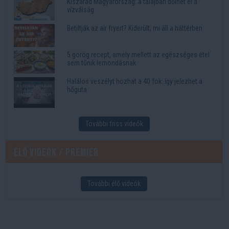
Kiszárad Magyarország: a talajban dőlhet el a
vízválság
Betiltják az air fryert? Kiderült, mi áll a háttérben
5 görög recept, amely mellett az egészséges étel
sem tűnik lemondásnak
Halálos veszélyt hozhat a 40 fok: így jelezhet a
hőguta
További friss videók
Élő videók / Premier
További élő videók