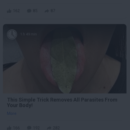
162
85
87
1 h 49 min
This Simple Trick Removes All Parasites From
Your Body!
More
166
192
282