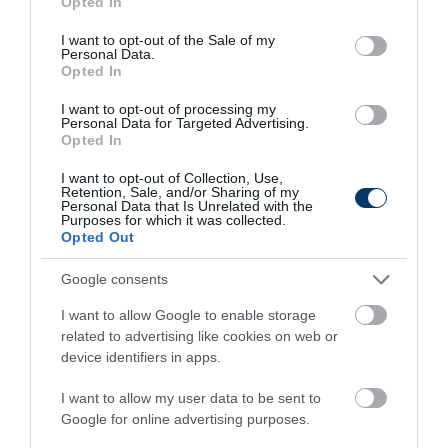
Opted In
use your data for below specified purposes in below Google
consent section.
I want to opt-out of the Sale of my
Personal Data.
Opted In
I want to opt-out of processing my
Personal Data for Targeted Advertising.
Opted In
I want to opt-out of Collection, Use,
Retention, Sale, and/or Sharing of my
Personal Data that Is Unrelated with the
5 Hidden Signs You Have Worms Inside Your
Purposes for which it was collected.
Body
Opted Out
More
Google consents
492
100
397
I want to allow Google to enable storage
related to advertising like cookies on web or
device identifiers in apps.
5 min
I want to allow my user data to be sent to
Google for online advertising purposes.