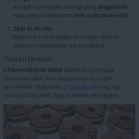
Az egyik linzerkarikára kenj egy réteg
meggylekvárt
,
majd nyomj rá a habosított
fehér csoki ganache-ból
.
Zárás és díszítés
Helyezd rá a másik karikát, és a tetejét díszítsd
olvasztott csokoládéval vagy porcukorral.
Tálalási javaslat
A
Feketeerdő linzer karikát
tálalhatod egy elegáns
süteményes tálon, friss meggyel vagy egy csipet
tejszínhabbal. Kínálj mellé
forró csokoládét
vagy egy
csésze gőzölgő kávét, hogy az élmény teljes legyen.