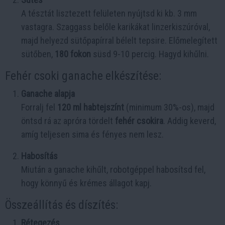
A tésztát lisztezett felületen nyújtsd ki kb. 3 mm
vastagra. Szaggass belőle karikákat linzerkiszúróval,
majd helyezd sütőpapírral bélelt tepsire. Előmelegített
sütőben,
180 fokon
süsd 9-10 percig. Hagyd kihűlni.
Fehér csoki ganache elkészítése:
Ganache alapja
Forralj fel
120 ml habtejszínt
(minimum 30%-os), majd
öntsd rá az apróra tördelt
fehér csokira
. Addig keverd,
amíg teljesen sima és fényes nem lesz.
Habosítás
Miután a ganache kihűlt, robotgéppel habosítsd fel,
hogy könnyű és krémes állagot kapj.
Összeállítás és díszítés:
Rétegezés