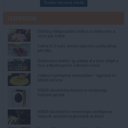
További népszerű videók
Legfrissebb
Ettől lesz elképesztően szaftos a csirkecomb: a
sörös pác a titok
3 alma és 3 tojás: ennyire egyszerű a puha almás
pite titka
Stabilcoinos fizetés: így alakítja át a pénz világát a
Visa, a Mastercard és a Western Union
Cukkinis tojáslepény serpenyőben – egyszerű és
laktató vacsora
HONOR okostelefon-kamera vs mindennapi
fotózási igények
HONOR okostelefon mesterséges intelligencia
funkciók, amelyek megkönnyítik az életet