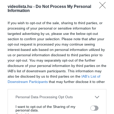
videolista.hu -
Do Not Process My Personal
11 h 27 min
Information
If you wish to opt-out of the sale, sharing to third parties, or
processing of your personal or sensitive information for
targeted advertising by us, please use the below opt-out
section to confirm your selection. Please note that after your
opt-out request is processed you may continue seeing
interest-based ads based on personal information utilized by
us or personal information disclosed to third parties prior to
your opt-out. You may separately opt-out of the further
Stop Eating These 3 Foods That Are Known to
disclosure of your personal information by third parties on the
Cause Parasites
IAB’s list of downstream participants. This information may
also be disclosed by us to third parties on the
IAB’s List of
More
Downstream Participants
that may further disclose it to other
third parties.
382
84
85
Please note that this website/app uses one or more Google
Personal Data Processing Opt Outs
services and may gather and store information including but
not limited to your visit or usage behaviour. You may click to
I want to opt-out of the Sharing of my
personal data.
4 h 31 min
grant or deny consent to Google and its third-party tags to