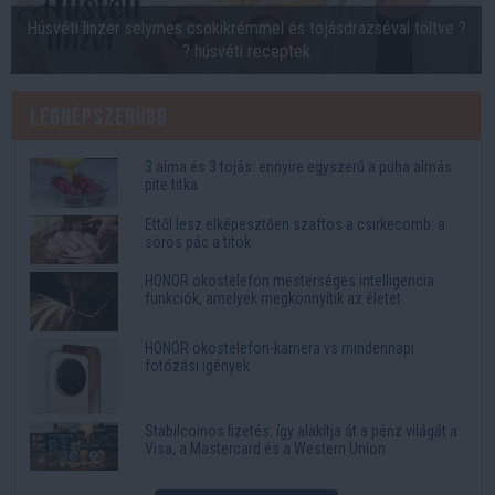
Húsvéti linzer selymes csokikrémmel és tojásdrazséval töltve ?
? húsvéti receptek
Legnépszerűbb
3 alma és 3 tojás: ennyire egyszerű a puha almás
pite titka
Ettől lesz elképesztően szaftos a csirkecomb: a
sörös pác a titok
HONOR okostelefon mesterséges intelligencia
funkciók, amelyek megkönnyítik az életet
HONOR okostelefon-kamera vs mindennapi
fotózási igények
Stabilcoinos fizetés: így alakítja át a pénz világát a
Visa, a Mastercard és a Western Union