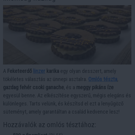
A
Feketeerdő
linzer
karika
egy olyan desszert, amely
tökéletes választás az ünnepi asztalra.
Omlós tészta
,
gazdag fehér csoki ganache
, és a
meggy pikáns íze
egyesül benne. Az elkészítése egyszerű, mégis elegáns és
különleges. Tarts velünk, és készítsd el ezt a lenyűgöző
süteményt, amely garantáltan a család kedvence lesz!
Hozzávalók az omlós tésztához: