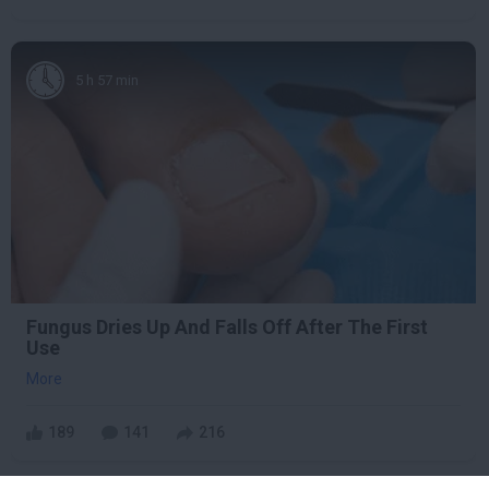
5 h 57 min
Fungus Dries Up And Falls Off After The First
Use
More
189
141
216