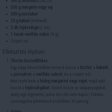
500 g finomliszt
(BL55)
330 g margarin vagy vaj
200 g porcukor
25 g kakaó
(Holland)
2 db tojássárga
(L-es)
1 tasak vaníliás cukor
(8 g)
Csipet só
Elkészítés lépései:
Tészta összeállítása
Egy nagy keverőtálban keverd össze a
lisztet
, a
kakaót
,
a
porcukrot
, a
vaníliás cukrot
, és a csipet sót.
Morzsold bele a
hideg margarint vagy vajat
, majd add
hozzá a
tojássárgákat
. Gyúrd össze az alapanyagokat,
amíg egy egynemű, puha tésztát nem kapsz. Fóliába
csomagolva pihentesd a hűtőben 30 percig.
Sütés