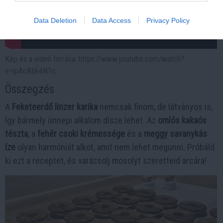
Data Deletion
Data Access
Privacy Policy
Kép és a videó forrása: https://www.youtube.com/watch?
v=rpAcA6k4N1c
Összegzés
A
Feketeerdő linzer karika
nemcsak finom, de látványos is,
így bármely ünnepi alkalom dísze lehet. Az
omlós kakaós
tészta
, a
fehér csoki krémessége
és a
meggy savanykás
íze
olyan harmóniát alkot, amit nem lehet megunni. Próbáld
ki ezt a receptet, és varázsolj mosolyt szeretteid arcára!